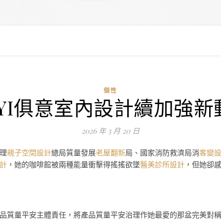
個性
UYI俱意室內設計續加強
2026 年 5 月 20 日
理
親子空間設計
總局質量發展
老屋翻新
局、國家消防救濟局消
客變
計
，她的咖啡館被兩種能量衝擊得搖搖欲墜
醫美診所設計
，但她卻
品質量平安主體責任，將產品質量平安治理作她最愛的那盆完美對