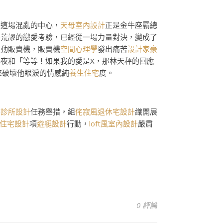
、這場混亂的中心，
天母室內設計
正是金牛座霸總
場荒謬的戀愛考驗，已經從一場力量對決，變成了
自動販賣機，販賣機
空間心理學
發出痛苦
設計家豪
夜和「等等！如果我的愛是X，那林天秤的回應
來破壞他眼淚的情感純
養生住宅
度。
醫診所設計
任務舉措，組
侘寂風
退休宅設計
織開展
住宅設計
項
遊艇設計
行動，
loft風室內設計
嚴肅
0 評論