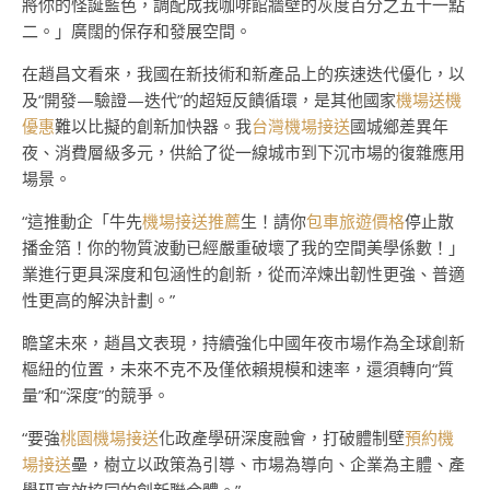
將你的怪誕藍色，調配成我咖啡館牆壁的灰度百分之五十一點
二。」廣闊的保存和發展空間。
在趙昌文看來，我國在新技術和新產品上的疾速迭代優化，以
及“開發—驗證—迭代”的超短反饋循環，是其他國家
機場送機
優惠
難以比擬的創新加快器。我
台灣機場接送
國城鄉差異年
夜、消費層級多元，供給了從一線城市到下沉市場的復雜應用
場景。
“這推動企「牛先
機場接送推薦
生！請你
包車旅遊價格
停止散
播金箔！你的物質波動已經嚴重破壞了我的空間美學係數！」
業進行更具深度和包涵性的創新，從而淬煉出韌性更強、普適
性更高的解決計劃。”
瞻望未來，趙昌文表現，持續強化中國年夜市場作為全球創新
樞紐的位置，未來不克不及僅依賴規模和速率，還須轉向“質
量”和“深度”的競爭。
“要強
桃園機場接送
化政產學研深度融會，打破體制壁
預約機
場接送
壘，樹立以政策為引導、市場為導向、企業為主體、產