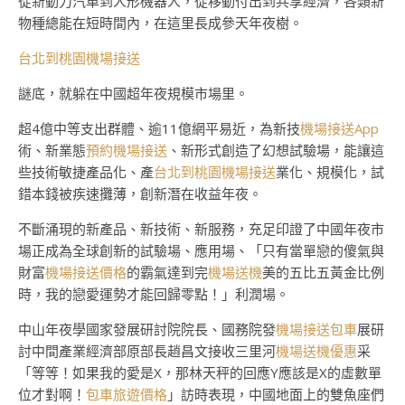
從新動力汽車到人形機器人，從移動付出到共享經濟，各類新
物種總能在短時間內，在這里長成參天年夜樹。
台北到桃園機場接送
謎底，就躲在中國超年夜規模市場里。
超4億中等支出群體、逾11億網平易近，為新技
機場接送App
術、新業態
預約機場接送
、新形式創造了幻想試驗場，能讓這
些技術敏捷產品化、產
台北到桃園機場接送
業化、規模化，試
錯本錢被疾速攤薄，創新潛在收益年夜。
不斷涌現的新產品、新技術、新服務，充足印證了中國年夜市
場正成為全球創新的試驗場、應用場、「只有當單戀的傻氣與
財富
機場接送價格
的霸氣達到完
機場送機
美的五比五黃金比例
時，我的戀愛運勢才能回歸零點！」利潤場。
中山年夜學國家發展研討院院長、國務院發
機場接送包車
展研
討中間產業經濟部原部長趙昌文接收三里河
機場送機優惠
采
「等等！如果我的愛是X，那林天秤的回應Y應該是X的虛數單
位才對啊！
包車旅遊價格
」訪時表現，中國地面上的雙魚座們