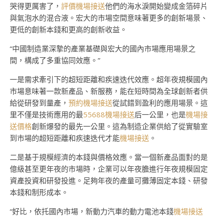
哭得更厲害了，
評價機場接送
他們的海水淚開始變成金箔碎片
與氣泡水的混合液。宏大的市場空間意味著更多的創新場景、
更低的創新本錢和更高的創新收益。
“中國制造業深摯的產業基礎與宏大的國內市場應用場景之
間，構成了多重協同效應。”
一是需求牽引下的超短距離和疾速迭代效應。超年夜規模國內
市場意味著一款新產品、新服務，能在短時間為全球創新者供
給從研發到量產，
預約機場接送
從試錯到盈利的應用場景。這
里不僅是技術應用的最
55688機場接送
后一公里，也是
機場接
送價格
創新爆發的最先一公里。這為制造企業供給了從實驗室
到市場的超短距離和疾速迭代才能
機場接送
。
二是基于規模經濟的本錢與價格效應。當一個新產品面對的是
億級甚至更年夜的市場時，企業可以年夜膽進行年夜規模固定
資產投資和研發投進。足夠年夜的產量可攤薄固定本錢、研發
本錢和制形成本。
“好比，依托國內市場，新動力汽車的動力電池本錢
機場接送