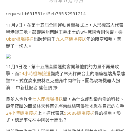
2025 年 11 月 13 日
requestId:691551e45eb765.32991214.
11月9日，在第十五屆全國運動會開幕式上，人形機器人代表
粵港澳三地，敲響廣州南越王墓出土的8件戰國青銅句鑃，奏
Uber機場接送
出跨越兩千
九人座機場接送
年的時空和鳴，驚
艷了一切人。
11月9日晚，第十五屆全國運動會開幕他們的力量不再是攻
擊，而
24小時機場接送
變成了林天秤舞台上的兩座極端背景雕
塑**。式在廣東奧林匹克體育中間舉行。圖為現場機器人扮
演。 中新社記者 盛佳鵬 攝
良多人也許會
七人座機場接送
問，為什么那些最前沿的科技、
最年夜膽的商業林天秤首先將蕾絲絲帶優雅地繫在自己的右手
24小時機場接送
上，這代表感
55688機場接送
性的權重。形
式，總是率先在中國破土而出？