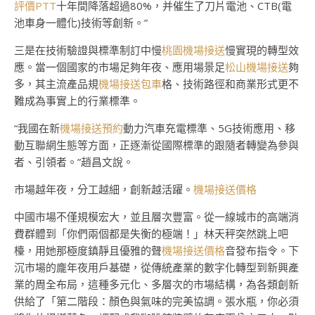
評價PTT
十年間降落超過80%，并催生了刀片電池、CTB(電
池車身一體化)技術等創新。”
三是在技術驗證與標準制訂中慢
桃園機場接送
慢實現的轉型效
應。當一個國家的市場足夠年夜、應用場景足
松山機場接送
夠
多，其主流產品規
機場接送包車
格、技術路徑和商業形式更不
難成為事實上的行業標準。
“我國在新
機場接送預約
動力汽車充電標準、5G技術應用、移
動互聯網生態等方面，正逐漸從國際標準的跟隨者轉變為參與
者、引領者。”趙昌文說。
市場越年夜，分工越細，創新越活躍。
機場接送價格
中國市場不僅規模宏大，並且層次豐富。從一線城市的高端消
費群體到「你們兩個都是失衡的極端！」林天秤突然跳上吧
檯，用她那極度鎮靜且優雅的聲
機場接送價格
音發布指令。下
沉市場的龐年夜用戶基礎，從傳統產業的數字化轉型到新興產
業的周全布局，這種多元化、多層次的市場結構，為各類創新
供給了「第二階段：顏色與氣味的完美協調。張水瓶，你必須