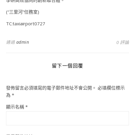
學研高效協同的創新聯合體。”
(“三里河”任務室)
TC:taxiairport0727
通過
admin
0 評論
留下一個回覆
發佈留言必須填寫的電子郵件地址不會公開。
必填欄位標示
為
*
顯示名稱
*