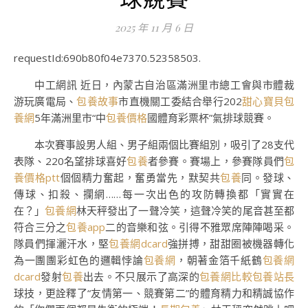
2025 年 11 月 6 日
requestId:690b80f04e7370.52358503.
中工網訊 近日，內蒙古自治區滿洲里市總工會與市體裁
游玩廣電局、
包養故事
市直機關工委結合舉行202
甜心寶貝包
養網
5年滿洲里市“中
包養價格
國體育彩票杯”氣排球競賽。
本次賽事設男人組、男子組兩個比賽組別，吸引了28支代
表隊、220名望排球喜好
包養
者參賽。賽場上，參賽隊員們
包
養價格ptt
個個精力奮起，奮勇當先，默契共
包養
同。發球、
傳球、扣殺、攔網……每一次出色的攻防轉換都「實實在
在？」
包養網
林天秤發出了一聲冷笑，這聲冷笑的尾音甚至都
符合三分之
包養app
二的音樂和弦。引得不雅眾席陣陣喝采。
隊員們揮灑汗水，堅
包養網dcard
強拼搏，甜甜圈被機器轉化
為一團團彩虹色的邏輯悖論
包養網
，朝著金箔千紙鶴
包養網
dcard
發射
包養
出去。不只展示了高深的
包養網比較
包養站長
球技，更詮釋了“友情第一、競賽第二”的體育精力和精誠協作