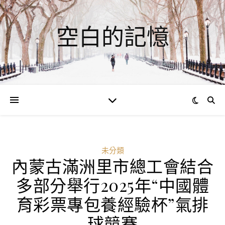
空白的記憶
未分類
內蒙古滿洲里市總工會結合
ad
多部分舉行2025年“中國體
0
育彩票專包養經驗杯”氣排
評
論
球競賽