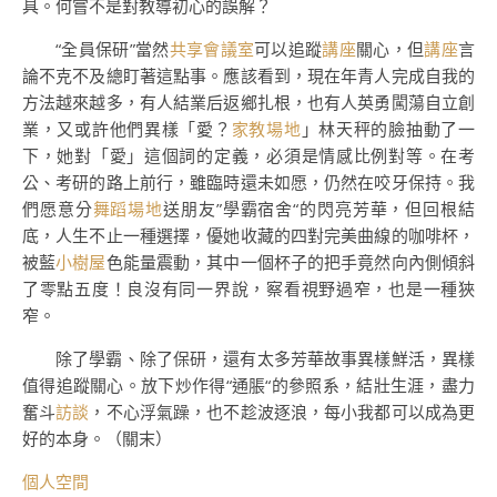
具。何嘗不是對教導初心的誤解？
“全員保研”當然
共享會議室
可以追蹤
講座
關心，但
講座
言
論不克不及總盯著這點事。應該看到，現在年青人完成自我的
方法越來越多，有人結業后返鄉扎根，也有人英勇闖蕩自立創
業，又或許他們異樣「愛？
家教場地
」林天秤的臉抽動了一
下，她對「愛」這個詞的定義，必須是情感比例對等。在考
公、考研的路上前行，雖臨時還未如愿，仍然在咬牙保持。我
們愿意分
舞蹈場地
送朋友”學霸宿舍“的閃亮芳華，但回根結
底，人生不止一種選擇，優她收藏的四對完美曲線的咖啡杯，
被藍
小樹屋
色能量震動，其中一個杯子的把手竟然向內側傾斜
了零點五度！良沒有同一界說，察看視野過窄，也是一種狹
窄。
除了學霸、除了保研，還有太多芳華故事異樣鮮活，異樣
值得追蹤關心。放下炒作得“通脹“的參照系，結壯生涯，盡力
奮斗
訪談
，不心浮氣躁，也不趁波逐浪，每小我都可以成為更
好的本身。（
關末
）
個人空間