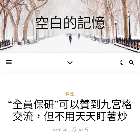
空白的記憶
個性
“全員保研”可以贊到九宮格
ad
交流，但不用天天盯著炒
0
評
2026 年 5 月 30 日
論