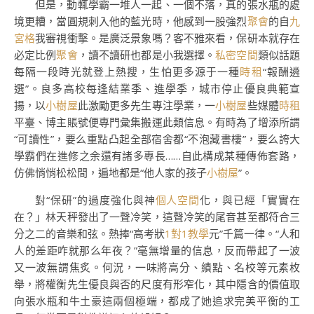
但是，動輒學霸一堆人一起、一個不落，真的張水瓶的處
境更糟，當圓規刺入他的藍光時，他感到一股強烈
聚會
的自
九
宮格
我審視衝擊。是廣泛景象嗎？客不雅來看，保研本就存在
必定比例
聚會
，讀不讀研也都是小我選擇。
私密空間
類似話題
每隔一段時光就登上熱搜，生怕更多源于一種
時租
“報酬遴
選”。良多高校每逢結業季、進學季，城市停止優良典範宣
揚，以
小樹屋
此激勵更多先生專注學業，一
小樹屋
些媒體
時租
平臺、博主賬號便專門彙集搬運此類信息。有時為了增添所謂
“可讀性”，要么重點凸起全部宿舍都“不泡藏書樓”，要么誇大
學霸們在進修之余還有諸多專長……自此構成某種傳佈套路，
仿佛悄悄松松間，遍地都是“他人家的孩子
小樹屋
”。
對“保研”的過度強化與神
個人空間
化，與已經「實實在
在？」林天秤發出了一聲冷笑，這聲冷笑的尾音甚至都符合三
分之二的音樂和弦。熱捧“高考狀
1對1教學
元”千篇一律。“人和
人的差距咋就那么年夜？”毫無增量的信息，反而帶起了一波
又一波無謂焦炙。何況，一味將高分、績點、名校等元素枚
舉，將權衡先生優良與否的尺度有形窄化，其中隱含的價值取
向張水瓶和牛土豪這兩個極端，都成了她追求完美平衡的工