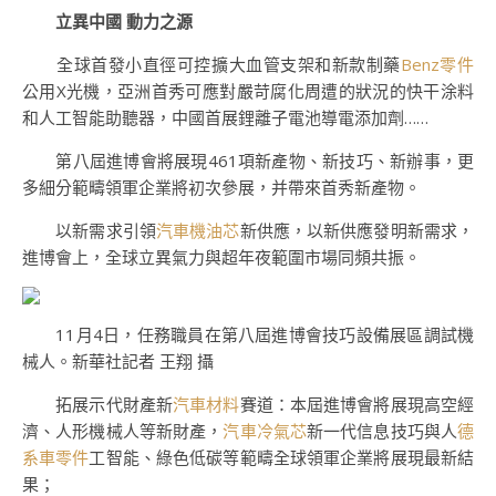
立異中國 動力之源
全球首發小直徑可控擴大血管支架和新款制藥
Benz零件
公用X光機，亞洲首秀可應對嚴苛腐化周遭的狀況的快干涂料
和人工智能助聽器，中國首展鋰離子電池導電添加劑……
第八屆進博會將展現461項新產物、新技巧、新辦事，更
多細分範疇領軍企業將初次參展，并帶來首秀新產物。
以新需求引領
汽車機油芯
新供應，以新供應發明新需求，
進博會上，全球立異氣力與超年夜範圍市場同頻共振。
11月4日，任務職員在第八屆進博會技巧設備展區調試機
械人。新華社記者 王翔 攝
拓展示代財產新
汽車材料
賽道：本屆進博會將展現高空經
濟、人形機械人等新財產，
汽車冷氣芯
新一代信息技巧與人
德
系車零件
工智能、綠色低碳等範疇全球領軍企業將展現最新結
果；