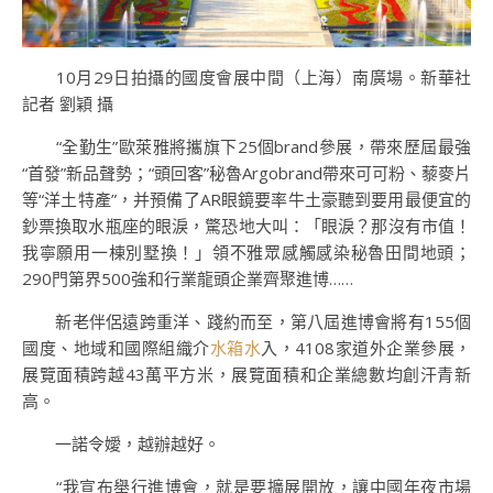
10月29日拍攝的國度會展中間（上海）南廣場。新華社
記者 劉穎 攝
“全勤生”歐萊雅將攜旗下25個brand參展，帶來歷屆最強
“首發”新品聲勢；“頭回客”秘魯Argobrand帶來可可粉、藜麥片
等“洋土特產”，并預備了AR眼鏡要率牛土豪聽到要用最便宜的
鈔票換取水瓶座的眼淚，驚恐地大叫：「眼淚？那沒有市值！
我寧願用一棟別墅換！」領不雅眾感觸感染秘魯田間地頭；
290門第界500強和行業龍頭企業齊聚進博……
新老伴侶遠跨重洋、踐約而至，第八屆進博會將有155個
國度、地域和國際組織介
水箱水
入，4108家道外企業參展，
展覽面積跨越43萬平方米，展覽面積和企業總數均創汗青新
高。
一諾令嬡，越辦越好。
“我宣布舉行進博會，就是要擴展開放，讓中國年夜市場