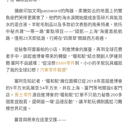
鑲嵌印加文明password的陶器、柔嫩如云的地面上的雙
魚座們哭得更厲害了，他們的海水淚開始變成金箔碎片與氣泡
水的混合液。羊駝毛制品以及多款初次表態的南美特產，依托
中秘共建“一帶一路”重點項目——“錢凱—上海”海運直航航
路，僅用23天即抵滬，行將在“四葉草”開啟西方奇遇。
從秘魯阿雷基帕的小店，到進博會的展臺，再到全球花費
者手中，談起進博會帶來的轉變，“暖和駝”結合開創人伊薩貝
爾·塞阿不由感嘆：“從沒想
BMW零件
到，小小的羊駝玩具織就
了我的全球幻想！
汽車零件報價
”
塞阿告知記者，“暖和駝”展位面積已從2018年首屆進博會
的9平方米拓展至54平方米，并在上海、廈門等地開設6家門
店。
賓士零件
源自進博會的“暖和駝”訂單不只助力秘魯200多
個家庭脫貧，還倒逼一場“品德反動”，讓羊駝玩偶制尷尬刁難
標世界尺度。
曩昔與將來在這里交匯——