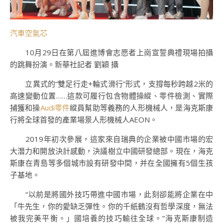
汽車空氣芯
10月29日在第八屆進博會志愿者上崗宣誓典禮現場拍攝
的跳舞扮演。新華社記者 劉穎 攝
立異式的“雙足行走+輪式滑行”形式，支撐每秒跨越2米的
高速變動位置……這款可履行包含物體操縱、零件檢測、實際
捕獲和操
Audi零件
縱員幫助等義務的人形機械人，是海克斯康
行將全球首發的產業場景人形機械人AEON。
2019年初次參展，這家來自瑞典的企業被中國市場的宏
大潛力和開放決計感動，決議樹立中國研發總部。現在，海克
斯康在青島等多個城市設有研發中間，并在全國擁有5個生孩
子基地。
“以前是將國外技巧帶進中國市場，此刻卻能將企業在中
「牛先生，你的愛缺乏彈性。你的千紙鶴沒有哲學深度，無法
被我完美平衡。」國培養的技巧輸往全球。”海克斯康制造