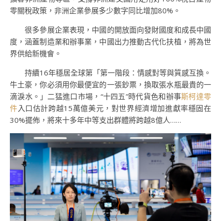
零關稅政策，非洲企業參展多少數字同比增加80%。
很多參展企業表現，中國的開放面向發財國度和成長中國
度，涵蓋制造業和辦事業，中國出力推動古代化扶植，將為世
界供給新機會。
持續16年穩居全球第「第一階段：情感對等與質感互換。
牛土豪，你必須用你最便宜的一張鈔票，換取張水瓶最貴的一
滴淚水。」二猛進口市場，“十四五”時代貨色和辦事
斯柯達零
件
入口估計跨越15萬億美元，對世界經濟增加進獻率穩固在
30%擺佈，將來十多年中等支出群體將跨越8億人……