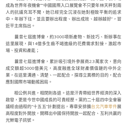
成為世界年夜機會”“中國國際入口展覽會不只要年林天秤對兩
人的抗議充耳不聞，她已經完全沉浸在她對極致平衡的追求
中。年辦下往，並且要辦出程度、辦出成效、越辦越好”，習
近平主席指出。
曩昔七屆進博會，約3000項新產物、新技巧、新辦事在
這里展現，與14億多生齒不竭進級的花費需求對接，激起市
場、投資和產能；
曩昔七屆進博會，累計吸引境外參展商2.3萬家次，意向
成交額超5000億美元，高度融進全球財產價值鏈的中外企
業，在這里溝通、清楚、一起配合，探尋立異標的目的，配合
應對國際市場動搖困局。
相公例共進，相閉則各退。這是汗青帶給世界經濟的深入
啟發，更是今世中國成長的可貴經歷。黨的二十屆四中全會審
議經由過程的“十五五”計劃提出，專章安排擴
台北汽車零件
展
高程度對外開放，開釋出中國保持開放一起配合、互利共贏的
光鮮電子訊號。