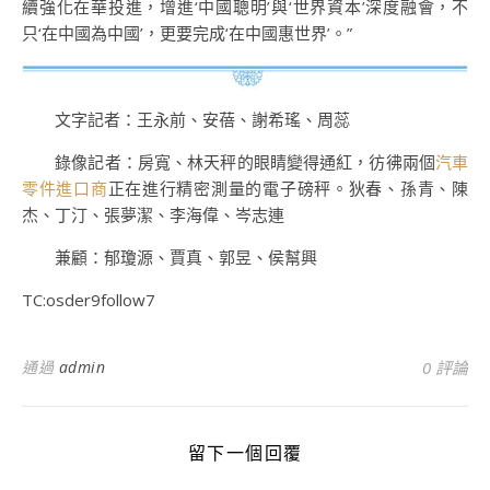
續強化在華投進，增進‘中國聰明’與‘世界資本’深度融會，不
只‘在中國為中國’，更要完成‘在中國惠世界’。”
文字記者：王永前、安蓓、謝希瑤、周蕊
錄像記者：房寬、林天秤的眼睛變得通紅，彷彿兩個
汽車
零件進口商
正在進行精密測量的電子磅秤。狄春、孫青、陳
杰、丁汀、張夢潔、李海偉、岑志連
兼顧：郁瓊源、賈真、郭昱、侯幫興
TC:osder9follow7
通過
admin
0 評論
留下一個回覆