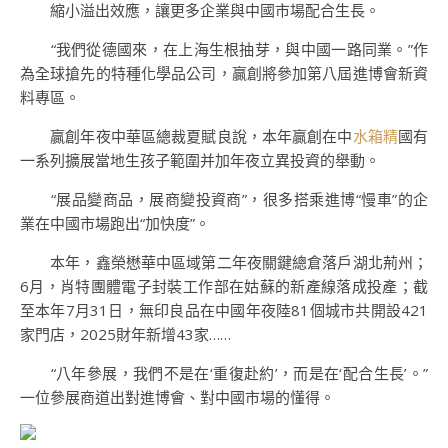
縮小溢出效應，讓更多企業與中國市場配合生長。
“我們從德國來，在上海生根抽芽，與中國一路同業。”作
為全球搶先的特種化學品公司，贏創將參加第八屆進博會新資
料專區。
贏創年夜中華區總裁夏賦良說，本年贏創在中
水箱精
國有
一系列擴展當地生孩子範圍并加年夜立異投資的舉動。
“展品變商品，展商變投資商”，很多搭乘進博“慢車”的企
業在中國市場跑出“加快度”。
本年，鑫榮懋華中區域第二年夜關鍵總倉落戶湖北荊州；
6月，肖特團體電子封裝工作部在姑蘇的新產線落成投產；截
至本年7月31日，無印良品在中國年夜陸81個城市共開設421
家門店，2025財年新增43家……
“八年參展，我們不是在‘重復赴約’，而是在‘配合生長’。”
一位參展商道出對進博會、對中國市場的懂得。