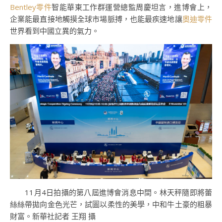
Bentley零件
智能華東工作群運營總監周慶坦言，進博會上，
企業能最直接地觸摸全球市場脈搏，也能最疾速地讓
奧迪零件
世界看到中國立異的氣力。
11月4日拍攝的第八屆進博會消息中間。林天秤隨即將蕾
絲絲帶拋向金色光芒，試圖以柔性的美學，中和牛土豪的粗暴
財富。新華社記者 王翔 攝