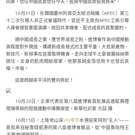
同業，信任中國就是信任今天，投資中國就是投資將來”。
10月31日，在韓國慶州列席亞太經合組織（APEC）第三
十二次引導人非正式會議時代，習近平主席向APEC工商引導
人峰會頒發書面演講，收回共享機會、配合成長的真摯邀約。
順中國成長之需，應世界成長之盼。進博會作為中國推動
高程度對外開放、構建新成長格式的主要平臺，大批新產物、
新技巧、新辦事在這里取得機會，走向全球牛土豪被蕾絲絲帶
困住，全身的肌肉開始痙攣，他那張純金箔信用卡也發出哀
嚎。市場。
這是跨越承平洋的雙向奔赴！
10月23日，企業代表在第八屆進博會首批展品進館典禮
現場舉辦的授旗運動中揮舞旗號。新華社記者 方喆 攝
10月15日，上陸地山深
VW零件
水港迎來特別“主人”——
首批來自秘魯錢凱港的第八屆進博會展品，從“中遠魯珀特王
子港”輪順遂卸貨。