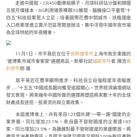
走進中國館，CR450動車組模子、月球科研站沙盤和嫦娥
五號月壤樣本、6G利用場景裸眼3D展現、腦機接口平臺等“十
四五”科技結果惹人立足；培養國際花費中間城市、扶植國度
入口商業增進立異示范區等開放辦法，集中浮現中國年夜市場
為全球供給的年夜機會。
11月1日，市平易近在位于
保時捷零件
上海市南京東路的
“進博集市城市會客堂”遴選商品。新華社記
福斯零件
者 陳浩
賓
利零件
明 攝
居平易近花費率顯明進步，科技自立自強程度年夜幅進
步……“十五五”中國成長趨向備受追蹤關心。世界經濟論壇網站
發文表現，將來幾年中國所做的選擇將塑造將來數十年的全球
財產成長途徑、投資流向與立異收集。
本屆進博會上，共有來自123個共建“一帶一路”國度的企
業參展，同比增加23.1%。來自最不發財國度的企業達163
家，同比增加23.5%。為擴展對最不發財國度的單邊開放，將
擴容非洲產物專區，支撐非洲建交國用足用好100%稅目產物