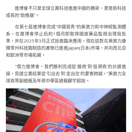
進博會不只是全球立異科技進進中國的橋梁，更是新科技
成長的“助推器”。
在第七屆進博會完成“中國首秀”的美敦力術中神經監測體
系，在進博會停止后約1個月即取得國度藥品監視治理局批
準，并在2025年3月正式投進臨床應用。現在這款在美敦力康
輝常州科技園制造的產物已進進japan(日本)市場，并向西北亞
和歐洲等市場拓展。
“借力進博會，我們勝利完成從‘展商’到‘投資商’的計謀進
級，見證立異結果從‘引出去’到‘走出往’的要害跨越。”美敦力全
球高等副總裁及年夜中華區總裁顧宇韶說。