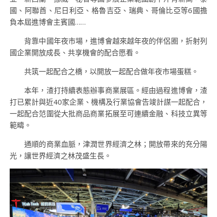
國、阿聯酋、尼日利亞、格魯吉亞、瑞典、哥倫比亞等6國擔
負本屆進博會主賓國……
背靠中國年夜市場，進博會越來越年夜的伴侶圈，折射列
國企業開放成長、共享機會的配合愿看。
共筑一起配合之橋，以開放一起配合做年夜市場蛋糕。
本年，渣打持續表態辦事商業展區。經由過程進博會，渣
打已累計與近40家企業、機構及行業協會告竣計謀一起配合，
一起配合范圍從大批商品商業拓展至可連續金融、科技立異等
範疇。
通順的商業血脈，津潤世界經濟之林；開放帶來的充分陽
光，讓世界經濟之林茂盛生長。