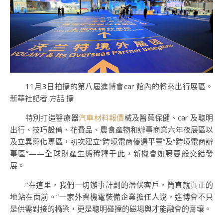
11月3日拍攝的第八屆進博會car 館內的將來出行展區。
新華社記者 方喆 攝
特別打造醫療器
汽車材料報價
械及醫藥保健、car 及聰明
出行、技巧設備、花費品、農食產物和辦事商業六年夜展區以
及立異孵化專區，初次建立“跨境電商優選平臺”及“跨境電商辦
事區”——全球財產生態稀釋于此，新機會如藤蔓般交錯發
展。
“在這里，我們一切辦事計劃的潛伏客戶，簡直就真正的
地站在面前。”一家外資機電裝備企業擔任人說，進博會不只
是供需對接的橋梁，更是聰明碰撞的磁場與才能融會的膏壤。