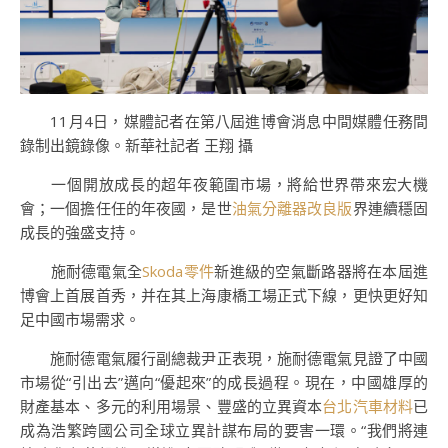
11月4日，媒體記者在第八屆進博會消息中間媒體任務間
錄制出鏡錄像。新華社記者 王翔 攝
一個開放成長的超年夜範圍市場，將給世界帶來宏大機
會；一個擔任任的年夜國，是世
油氣分離器改良版
界連續穩固
成長的強盛支持。
施耐德電氣全
Skoda零件
新進級的空氣斷路器將在本屆進
博會上首展首秀，并在其上海康橋工場正式下線，更快更好知
足中國市場需求。
施耐德電氣履行副總裁尹正表現，施耐德電氣見證了中國
市場從“引出去”邁向“優起來”的成長過程。現在，中國雄厚的
財產基本、多元的利用場景、豐盛的立異資本
台北汽車材料
已
成為浩繁跨國公司全球立異計謀布局的要害一環。“我們將連