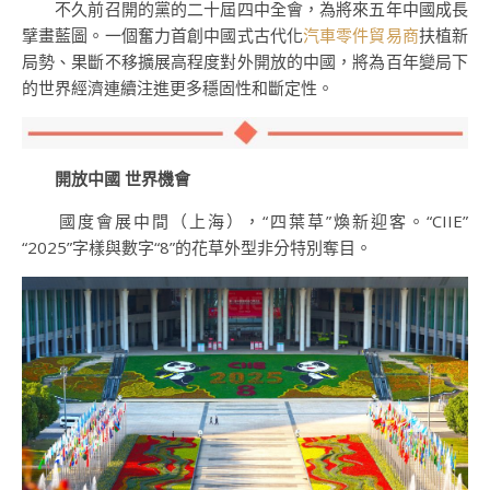
不久前召開的黨的二十屆四中全會，為將來五年中國成長
擘畫藍圖。一個奮力首創中國式古代化
汽車零件貿易商
扶植新
局勢、果斷不移擴展高程度對外開放的中國，將為百年變局下
的世界經濟連續注進更多穩固性和斷定性。
開放中國 世界機會
國度會展中間（上海），“四葉草”煥新迎客。“CIIE”
“2025”字樣與數字“8”的花草外型非分特別奪目。