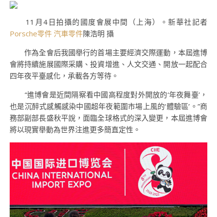
11月4日拍攝的國度會展中間（上海）。新華社記者
Porsche零件
汽車零件
陳浩明 攝
作為全會后我國舉行的首場主要經濟交際運動，本屆進博
會將持續施展國際采購、投資增進、人文交通、開放一起配合
四年夜平臺感化，承載各方等待。
“進博會是近間隔察看中國高程度對外開放的‘年夜舞臺’，
也是沉醉式感觸感染中國超年夜範圍市場上風的‘體驗區’。”商
務部副部長盛秋平說，面臨全球格式的深入變更，本屆進博會
將以現實舉動為世界注進更多簡直定性。