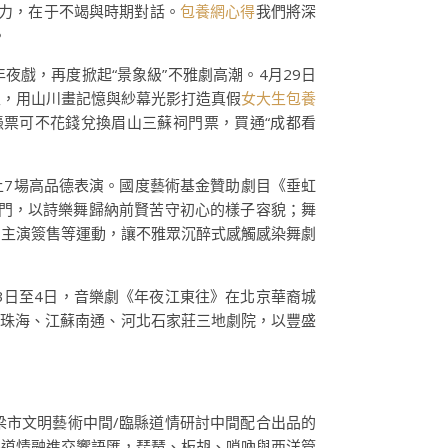
力，在于不竭與時期對話。
包養網心得
我們將深
。
年夜戲，再度掀起“景象級”不雅劇高潮。4月29日
生，用山川畫記憶與紗幕光影打造真假
女大生包養
票可不花錢兌換眉山三蘇祠門票，買通“成都看
上7場高品德表演。國度藝術基金贊助劇目《垂虹
門，以詩樂舞歸納前賢苦守初心的樣子容貌；舞
、主演簽售等運動，讓不雅眾沉醉式感觸感染舞劇
3日至4日，音樂劇《年夜江東往》在北京華裔城
東珠海、江蘇南通、河北石家莊三地劇院，以豐盛
梁市文明藝術中間/臨縣道情研討中間配合出品的
縣道情融進交響語匯，琵琶、板胡、嗩吶與西洋管