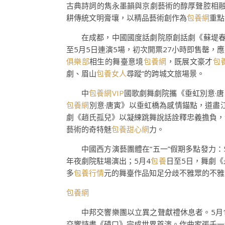
古典詩詞的雋永墨韻與京劇藝術的醇厚聲腔相融
耕傳統文明膏壤，以精品藝術創作為
包養網
重點
在成都，中國國度話劇院原創話劇《蘇堤春曉
至5月5日連演5場，初次開票27小時即售罄
俱樂部
相生的舞臺意境
包養網
，既展文豪才
包
劇、眉山
包養女人
尋蹤”的跨城文旅場景。
中
包養網VIP
國歌劇舞劇院攜《垂虹別意·
包養網
別意·唐寅》以垂虹橋為感情錨點，道盡
劇《趙氏孤兒》以凝練跳舞說話詮釋忠義擔負，
藝術的奇特魅
包養甜心網
力。
中國西方演藝團體在“五一”假期多點發力
年夜劇院駐場演出；5月4
包養
日至5日，舞劇
多
包養行情
元的舞臺作品知足分歧不雅眾的不雅
包養網
中邦交響樂團以立異之聲獻禮休息者。5月
交響詩畫《磧口》完成世界首演。作曲家張千一