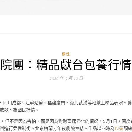
個性
術院團：精品獻台包養行情
2026 年 5 月 12 日
、四川成都、江蘇姑蘇、福建廈門、湖北武漢等地獻上精品表演。藝
放歌、為國民抒情。
，但不是因為害怕，而是因為對財富庸俗化的憤怒。5月1日，國度
圖進行柔性制衡。北京梅蘭芳年夜劇院表態。作品以四時為
包養
頭