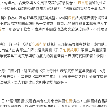
，勾畫出六合天然與人文風華交錯的詩意長卷。“
包養網
藝術的性命
，連續晉陞京劇藝術的傳佈力與影響力。”國度京劇院院長王勇表現
》作為中演·成都年夜劇院落成暨2026國
包養
話·成都表演季揭幕
，應不雅眾需求加開兩場照舊一票難求。該劇以非線性敘事串聯東坡人
養
思，更顯實干擔負。表演同步開啟演藝與文旅深度聯動，不雅眾憑
唐寅》《孔子》《趙氏
包養行情
孤兒》三部精品舞劇在姑蘇、廈門獻
江南佳人唐寅平生升降；經典舞劇《孔子
包養故事
》暌違三載重返廈
浮現兼具喜劇美學與精力氣力的舞臺盛宴。表演時代同步發布快閃
：5月1日至2日，跳舞詩劇《只此青綠》表態武漢琴臺年夜劇院；5月
《永樂未央》、音樂劇《尋覓李二狗》《小東東奇幻之旅》分辨在廣
演需求，為人們的沐日文明生涯增加顏色。
1日，“道情回響”交響音樂會在北京音樂廳
包養
演出，由樂團結合呂
深刻采風創作，以磧口古鎮為切進點，將黃河文明、黃鄉俗情與臨