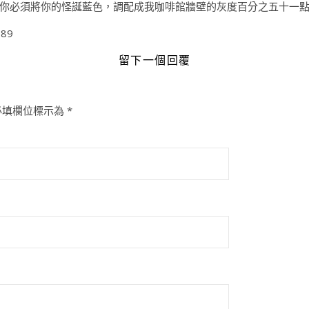
你必須將你的怪誕藍色，調配成我咖啡館牆壁的灰度百分之五十一
789
留下一個回覆
必填欄位標示為
*