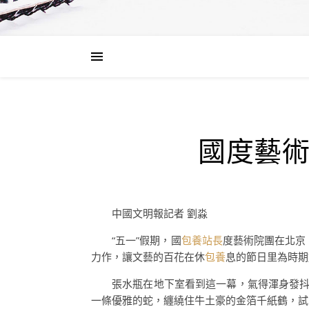
國度藝
中國文明報記者 劉淼
“五一”假期，國
包養站長
度藝術院團在北京
力作，讓文藝的百花在休
包養
息的節日里為時期
張水瓶在地下室看到這一幕，氣得渾身發抖
一條優雅的蛇，纏繞住牛土豪的金箔千紙鶴，試