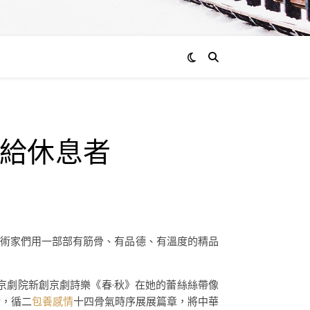
通過
給休息者
admin
0
評
論
術家們用一部部有筋骨、有品德、有溫度的精品
京劇院新創京劇詩樂《春·秋》在她的蕾絲絲帶像
緒，循二
包養感情
十四骨氣時序展展篇章，將中華