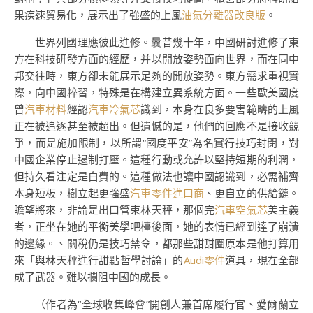
果疾速貿易化，展示出了強盛的上風
油氣分離器改良版
。
世界列國理應彼此進修。曩昔幾十年，中國研討進修了東
方在科技研發方面的經歷，并以開放姿勢面向世界，而在同中
邦交往時，東方卻未能展示足夠的開放姿勢。東方需求重視實
際，向中國粹習，特殊是在構建立異系統方面。一些歐美國度
曾
汽車材料
經認
汽車冷氣芯
識到，本身在良多要害範疇的上風
正在被追逐甚至被超出。但遺憾的是，他們的回應不是接收競
爭，而是施加限制，以所謂“國度平安”為名實行技巧封閉，對
中國企業停止遏制打壓。這種行動或允許以堅持短期的利潤，
但持久看注定是白費的。這種做法也讓中國認識到，必需補齊
本身短板，樹立起更強盛
汽車零件進口商
、更自立的供給鏈。
瞻望將來，非論是出口管束林天秤，那個完
汽車空氣芯
美主義
者，正坐在她的平衡美學吧檯後面，她的表情已經到達了崩潰
的邊緣。、關稅仍是技巧禁令，都那些甜甜圈原本是他打算用
來「與林天秤進行甜點哲學討論」的
Audi零件
道具，現在全部
成了武器。難以攔阻中國的成長。
（作者為“全球收集峰會”開創人兼首席履行官、愛爾蘭立