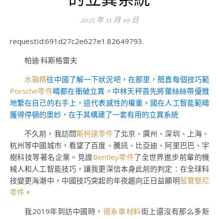
2025 年 11 月 19 日
requestId:691d27c2e627e1.82649793.
帕迪·科斯格雷夫
水箱精
往中國了解一下狀況吧，在那里，簡直每個技巧範
Porsche零件
疇都在衝破立異。中林天秤首先將蕾絲絲帶優雅
地繫在自己的右手上，這代表感性的權重。國在人工智能範疇
獲得停頓的奧妙，在于其構建了一套有用的立異系統
不久前，我訪問
斯柯達零件
了北京、廣州、深圳、上海、
杭州等中國城市，看望了百度、騰訊、比亞迪、阿里巴巴、宇
樹科技等著名企業。見證
Bentley零件
了全世界進步前輩的機
械人和人工智能技巧，讓我更深信本身此前的判定：在全球科
技變更海潮中，中國技巧突起的年夜趨向正日益顯明
藍寶堅尼
零件
。
我2019年到訪中國時，
德系車材料
街上還沒有那么多新