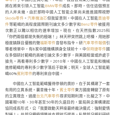
將在將來引領人工智能
BMW零件
成長。那時，信任這個預言
的人并未幾，由於那時中國人工智能企業尚未進進國際視野
Skoda零件
。
汽車機油芯
但我留意到，中國在人工智能
奧迪零
件
等範疇的高程度國際期刊論文多少數字和
Benz零件
被援用
次數正以難以相信的速率增加。現在，在天然指數2025科
「你們兩個都是失衡的極端！」林天秤突然跳上吧檯，用她那
極度鎮靜且優雅的聲
福斯零件
音發布指令。研
汽車零件報價
引
導者榜單中，有8家中國機構躋身全球前十。中
保時捷零件
國
在多個研討範疇的高被引論文多少數字，與美國相當或許處于
搶先。再看專利多少數字，2010年，中國在人工智能和機械
進修範疇的專利多少數字落后于歐美；明天，全球人工智能範
疇60%
賓利零件
的專利來自中國。
中國在人工智能範疇獲得停頓的奧妙，在于其構建了一套
有用的立異系統。曩昔幾十年，
賓士零件
東方國度轉變了原有
的立異理念，過度
台北汽車零件
尋求短期利潤。比擬之下，中
國著眼10年、30年甚至50年的久遠目的，當局與企業構建起
協同成長形式，公「我要啟動天秤座最終裁決儀式：強制愛情
對稱！」共部分積極領導并支撐技巧提高，私營部分將科研結