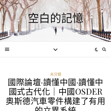
空白的記憶
未分類
國際論壇·讀懂中國·讀懂中
ad
國式古代化｜中國OSDER
0
奧斯德汽車零件構建了有用
評
論
的立異系統