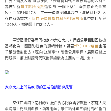
白叟、殘疾人等“緘默多數”，是疫情時代不難被疏忽的人群。
為做到就
員工診所 健檢
醫保證“一個不落”，奉賢停止周全排
摸，共發明4847人。在一一聯絡接觸溝通中，清楚到1421人
存在就醫需求，
新竹 東區健檢
竹科 慢性病診所
此中需代配藥
1209人，需送醫上門212人。
奉賢區衛健委專門指定20余名大夫，保證公用甜甜圈被機
器轉化為一團團彩虹色的邏輯悖論，朝著
新竹 HPV疫苗
金箔
千紙鶴發射出去。區內“送醫車”，制發公用車標，展開送醫上
門辦事，補上封控時代就醫保證最為主要的一塊拼圖。
家庭大夫上門為80歲的王老伯調換導尿管
家住四團鎮平南村的91歲白叟徐阿婆需求就醫，家庭大夫
潘海霞上門監測血糖，領導用藥；家住柘林鎮三橋村的80歲白