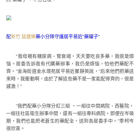
配
新竹 猛健樂
藥小分隊守護居平易近“藥罐子”
“我母親有糖尿病、腎衰竭，天天要吃良多藥，我很是煩
惱。居委告訴我有代購藥辦事，我仍是煩惱，怕他們藥配不
齊。”金海街道金水璟苑居平易近瞿靜英說，“后來他們把藥送
來時，我衝動啊，由於了解這些藥不是一家能配得齊的，很是
感激！”
“我們配藥小分隊分紅三組 ，一組往中間病院、西醫院，
一組往社區衛生辦事中間，還有一組往專科病院。即便在岑嶺
期，我們也能把老蒼生的藥配全，送到各居委手中。”季柯岑
很欣喜。