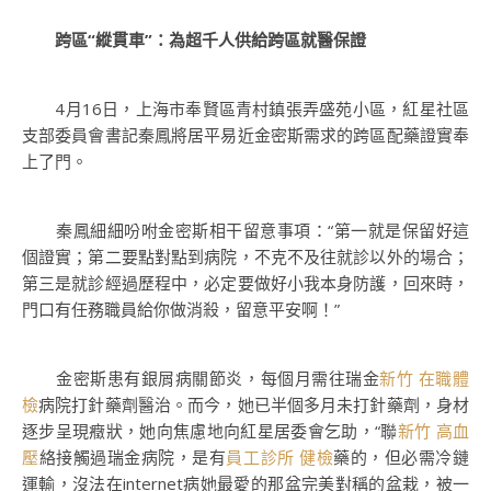
跨區“縱貫車”：為超千人供給跨區就醫保證
4月16日，上海市奉賢區青村鎮張弄盛苑小區，紅星社區
支部委員會書記秦鳳將居平易近金密斯需求的跨區配藥證實奉
上了門。
秦鳳細細吩咐金密斯相干留意事項：“第一就是保留好這
個證實；第二要點對點到病院，不克不及往就診以外的場合；
第三是就診經過歷程中，必定要做好小我本身防護，回來時，
門口有任務職員給你做消殺，留意平安啊！”
金密斯患有銀屑病關節炎，每個月需往瑞金
新竹 在職體
檢
病院打針藥劑醫治。而今，她已半個多月未打針藥劑，身材
逐步呈現癥狀，她向焦慮地向紅星居委會乞助，“聯
新竹 高血
壓
絡接觸過瑞金病院，是有
員工診所 健檢
藥的，但必需冷鏈
運輸，沒法在internet病她最愛的那盆完美對稱的盆栽，被一