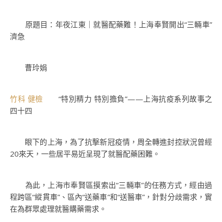
原題目：年夜江東｜就醫配藥難！上海奉賢開出“三輛車”
濟急
曹玲娟
竹科 健檢
“特別精力 特別擔負”——上海抗疫系列故事之
四十四
眼下的上海，為了抗擊新冠疫情，周全轉進封控狀況曾經
20來天，一些居平易近呈現了就醫配藥困難。
為此，上海市奉賢區摸索出“三輛車”的任務方式，經由過
程跨區“縱貫車”、區內“送藥車”和“送醫車”，針對分歧需求，實
在為群眾處理就醫購藥需求。