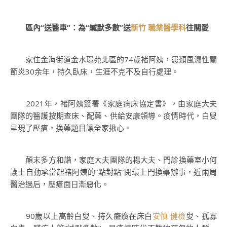
區內“送醫車”：為“緘默多數”送
新竹 職業醫學科
往關愛
家住金海街道金水璟苑北區的74歲褚阿姨，患類風濕性關
節炎30余年，持久臥床，生涯不克不及自行處理。
2021年，褚阿姨簽署《家庭病床協定書》，由家庭大夫
團隊的醫護按期查床、配藥、供給安康領導。疫情時代，白叟
呈現了壓瘡，換藥題目讓全家揪心。
顛末多方和諧，家庭大夫團隊的楊大夫、門診換藥室小何
護士自動承當起褚阿姨的“點對點”閉環上門換藥辦事，近兩周
醫治過后，壓瘡面日漸惡化。
90歲以上高齡白叟、持久癱瘓在床白
安慎 健檢
叟、孤寡