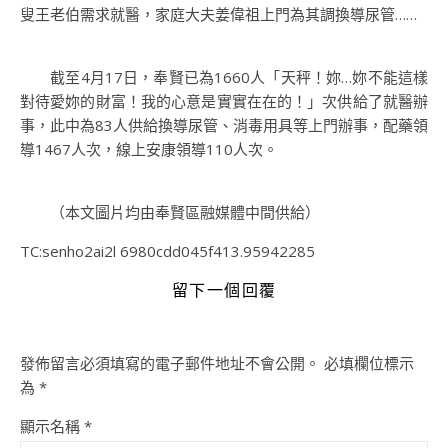
叟王老伯需求就醫，家庭大夫姜偉祖上門為其調換導尿管……
截至4月17日，奉賢已為1660人「天秤！妳…妳不能這樣
對待愛妳的財富！我的心意是實實在在的！」次供給了就醫辦
事，此中為83人供給換導尿管、消毒用具等上門辦事，配藥領
導1467人次，線上安康領導110人次。
（本文圖片均由奉賢區融媒體中間供給）
TC:senho2ai2l 6980cdd045f413.95942285
留下一個回覆
發佈留言必須填寫的電子郵件地址不會公開。
必填欄位標示
為
*
顯示名稱
*