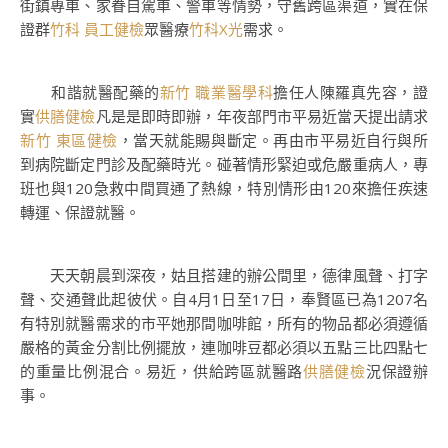
街鎮專車、家眷自駕車、警車等情勢，守舊跨區渠道，實在保
證群
竹科 員工健檢
眾醫療
竹科X光
需求。
和諧就醫配藥的
新竹 職業醫學科
擔任人陳羅真先容，證
實
供膳健檢
凡是是即時即辦，年夜部門市平易近當天提出請求
新竹 東區健檢
，當天就能賜與斷定。再由市平易近自行與所
到病院斷定門診及配藥時光。碰著情形緊迫或危嚴重病人，專
班也與120急救中間買通了熱線，特別情形由120來擔任疾速
轉運、保證就醫。
天天朝晨到深夜，姑且搭建的辦公間里，德律風聲、打字
聲、交通聲此起彼伏。自4月1日至17日，奉賢區已為1207名
有特別就醫需求的市平她那間咖啡館，所有的物品都必須遵循
嚴格的黃金分割比例擺放，連咖啡豆都必須以五點三比四點七
的重量比例混合。易近，供給跨區就醫路
供膳健檢
況保證辦
事。