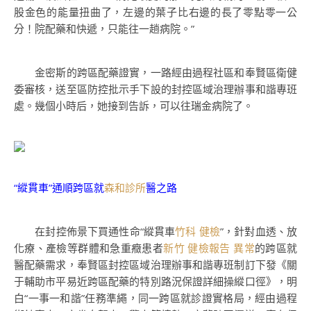
股金色的能量扭曲了，左邊的葉子比右邊的長了零點零一公
分！院配藥和快遞，只能往一趟病院。”
金密斯的跨區配藥證實，一路經由過程社區和奉賢區衛健
委審核，送至區防控批示手下設的封控區域治理辦事和諧專班
處。幾個小時后，她接到告訴，可以往瑞金病院了。
“縱貫車”通順跨區就
森和診所
醫之路
在封控佈景下買通性命“縱貫車
竹科 健檢
”，針對血透、放
化療、產檢等群體和急重癥患者
新竹 健檢報告 異常
的跨區就
醫配藥需求，奉賢區封控區域治理辦事和諧專班制訂下發《關
于輔助市平易近跨區配藥的特別路況保證詳細操縱口徑》，明
白“一事一和諧”任務準繩，同一跨區就診證實格局，經由過程