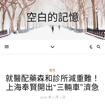
空白的記憶
個性
就醫配藥森和診所減重難！
ad
上海奉賢開出“三輛車”濟急
0
評
2026 年 2 月 3 日
論