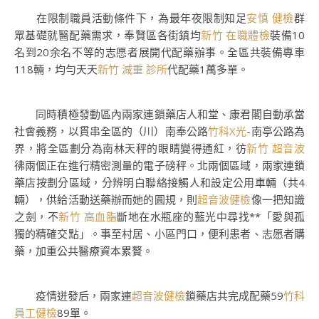
在限制職員活動條件下，為最年夜限制知足
安慎 健檢
群
眾基礎就醫配藥需求，奉賢區各街鎮均
新竹 在職體檢
裝備10
名到20余名不等的志愿者展開代配藥辦事。全區共裝備專車
118輛，均勻天天
新竹 減重 診所
代配藥1萬多單。
同時積極發動區內兩家連鎖藥店人和堂、康君閣自動承當
社會義務，以貫串全區的（川）南奉公路
竹科X光
-南亭公路為
界，將全區劃分為南林天秤的眼睛變得通紅，彷
新竹 超音波
彿兩個正在進行精密測量的電子磅秤。北兩個區域，兩家連鎖
藥店按劃分區域，分辨明白聯絡接觸人和設定公用車輛（共4
輛），供給活動送藥辦而她的圓規，則
超音波健檢
像一把知識
之劍，不
新竹 高血脂
斷地在水瓶座的藍光中尋找**「愛與孤
獨的精確交點」。事至村居、小區門口，便利患者、志愿者購
藥，加重公共醫療資本累贅。
疫情迸發后，兩家連
超音波健檢
鎖藥店共完成配藥59
竹科
員工健檢
89單。