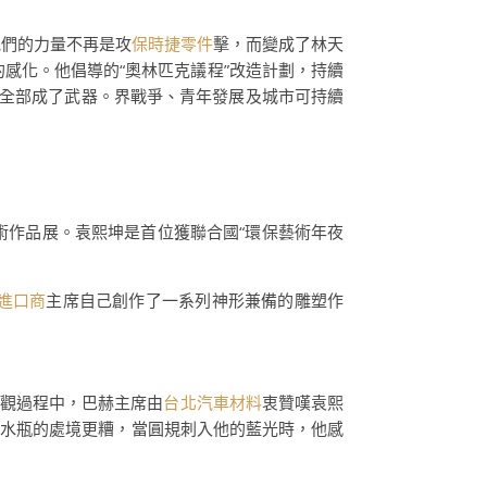
他們的力量不再是攻
保時捷零件
擊，而變成了林天
感化。他倡導的“奧林匹克議程”改造計劃，持續
全部成了武器。界戰爭、青年發展及城市可持續
術作品展。袁熙坤是首位獲聯合國“環保藝術年夜
進口商
主席自己創作了一系列神形兼備的雕塑作
觀過程中，巴赫主席由
台北汽車材料
衷贊嘆袁熙
張水瓶的處境更糟，當圓規刺入他的藍光時，他感