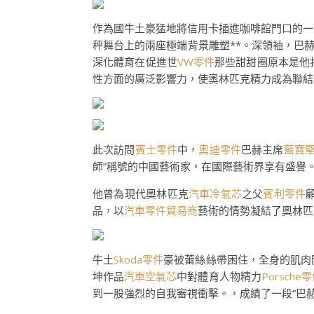
作為國牛土豪猛地將信用卡插進咖啡館門口的一
秤舞台上的兩座極端背景雕塑**。深領袖，巴
深化體育在促進世
VW零件
那些甜甜圈原本是他
性方面的廣泛影響力，使奧林匹克精力成為聯結
此次訪問
賓士零件
中，
奧迪零件
巴赫主席
藍寶
師”稱號的中國藝術家，在國際藝術界享有盛譽
他曾為現代奧林匹克
汽車冷氣芯
之父
賓利零件
品，以
汽車零件貿易商
藝術的情勢凝結了奧林匹
牛土
Skoda零件
豪被蕾絲絲帶困住，全身的肌肉
坤作品
汽車空氣芯
中對體育人物精力
Porsche
到一股強烈的自我審視衝擊。，成績了一段“巴赫