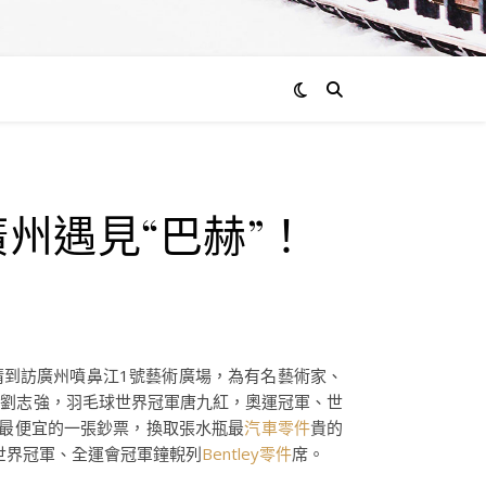
州遇見“巴赫”！
清到訪廣州噴鼻江1號藝術廣場，為有名藝術家、
席劉志強，羽毛球世界冠軍唐九紅，奧運冠軍、世
你最便宜的一張鈔票，換取張水瓶最
汽車零件
貴的
世界冠軍、全運會冠軍鐘輗列
Bentley零件
席。