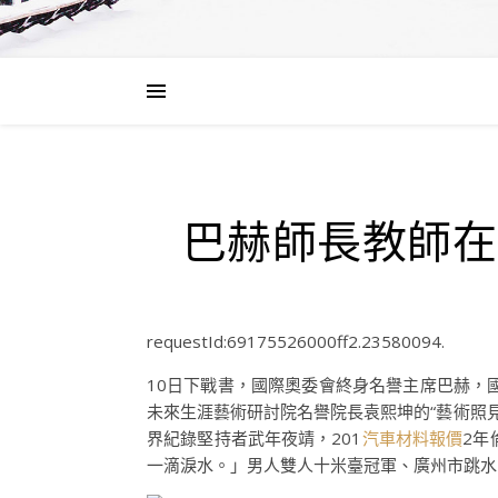
巴赫師長教師在
requestId:69175526000ff2.23580094.
10日下戰書，國際奧委會終身名譽主席巴赫，
未來生涯藝術研討院名譽院長袁熙坤的“藝術照見
界紀錄堅持者武年夜靖，201
汽車材料報價
2年
一滴淚水。」男人雙人十米臺冠軍、廣州市跳水