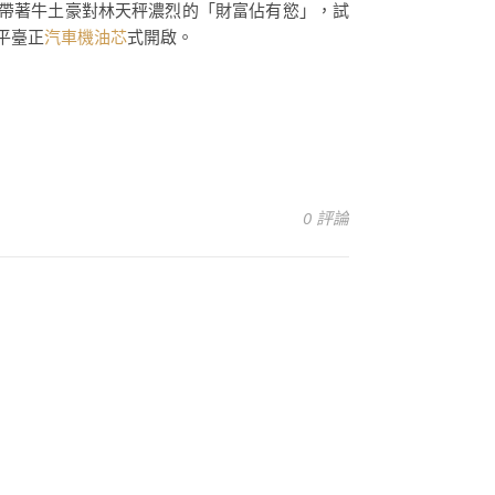
，帶著牛土豪對林天秤濃烈的「財富佔有慾」，試
平臺正
汽車機油芯
式開啟。
0 評論