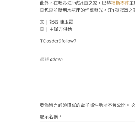
此外，在噴鼻江1號冠軍之家，巴赫
福斯零件
主
圖包裹並壓制水瓶座的怪誕藍光。江1號冠軍之
文 | 記者 陳玉霞
圖 | 主辦方供給
TC:osder9follow7
通過
admin
發佈留言必須填寫的電子郵件地址不會公開。
顯示名稱
*