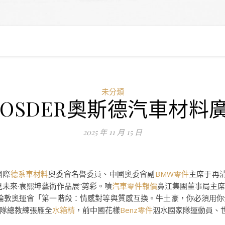
未分類
OSDER奧斯德汽車材料廣
2025 年 11 月 15 日
國際
德系車材料
奧委會名譽委員、中國奧委會副
BMW零件
主席于再
未來·袁熙坤藝術作品展”剪彩。噴
汽車零件報價
鼻江集團董事局主
倫敦奧運會「第一階段：情感對等與質感互換。牛土豪，你必須用
隊總教練張雁全
水箱精
，前中國花樣
Benz零件
泅水國家隊運動員、