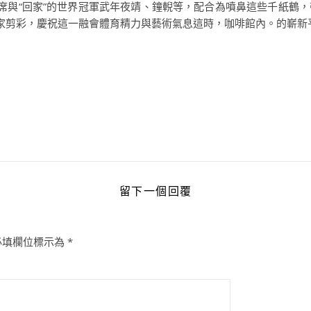
席與“回家”的世界冠軍武年夜靖、鐘輗等，配合為噴鼻這些千紙鶴
家剪彩，慶祝這一融會體育精力與藝術氣息這時，咖啡館內。的嶄新
留下一個回覆
必填欄位標示為
*