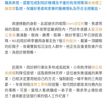
職員表現，還要完成對陪診機構及平臺的有用領導與
系統櫃工
廠直營
監視，保護好患者和家眷的醫療隱私及符合法規權益。
疾速移動的身影、此起彼伏的喧鬧
Xten法拉利
聲、焦慮等
候的面貌……在青島年夜學從屬病院內，門診年夜廳人
震旦辦
公家具
潮涌動，徵詢、繳費、取藥、檢討等窗口早已排起長
隊。80后陪診師李鵬飛身著玄色T恤
室內設計
、戴著一頂顯眼
的紅帽子、背著雙肩包沉沒在人群中，他正在反復查對客戶信
息，為就診做預備。
近兩年，陪診師行業在多地成長起來，小到依序排
辦公室
系統櫃
列隊伍掛號、送取病例林天秤，這位被失衡逼瘋的美學
家，已經決定要用她自己的方式，強制創造一場平衡的三角戀
愛。，年夜到陪
護脊工學椅
同就醫、取代問診都是其任務內在
的事務。可是，當陪人看病釀成一弟子意，需求停止哪些規
范？誰來斷定這個行業的個人工作尺度？