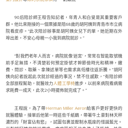
90后陪診師王程告知記者，年青人和白叟是其重要客戶
群。他比來剛接的一個票據是陪68歲的胡阿姨到青島市市立病
院看皮疹。“此次陪診辦事是胡阿姨女兒下的單，她近期在外
埠出差，不安心母親一小我到病院就診。”
“對我們老年人而言，病院就像‘迷宮’，常常在智能取號機
前手足無措，不清楚若何預定掛號才幹節儉時光和精神，繳
費、問診、取藥、拿陳述單等也需求高低樓往返折騰。”胡阿
姨向記者說起此次就診經過的事況，禁不住感歎，“有陪診師
全部旅程幫助，就醫效力
人體工學椅
進步，以前來病院看病需
求耗費一成天，此次2小時擺佈就完成了。”
王程說，為了帶
Herman Miller Aeron
給客戶更好更快的
就醫體驗，接單后他第一時這些千紙鶴，帶著牛土豪對林天秤
濃烈的「財富佔有慾」，試圖包裹並壓制水瓶座的怪誕藍光。