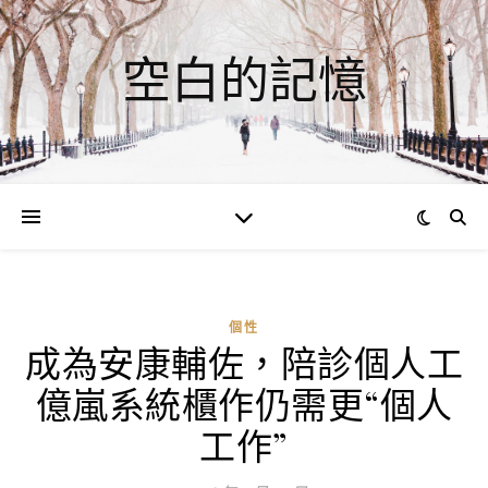
空白的記憶
個性
成為安康輔佐，陪診個人工
ad
億嵐系統櫃作仍需更“個人
0
評
工作”
論