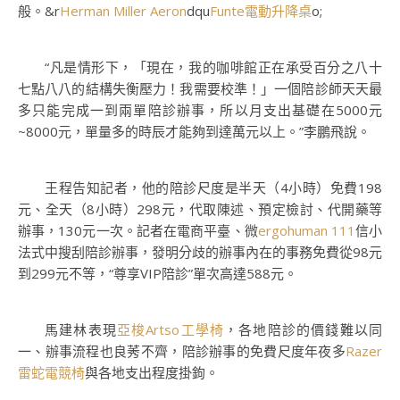
般。&r
Herman Miller Aeron
dqu
Funte電動升降桌
o;
“凡是情形下，「現在，我的咖啡館正在承受百分之八十
七點八八的結構失衡壓力！我需要校準！」一個陪診師天天最
多只能完成一到兩單陪診辦事，所以月支出基礎在5000元
~8000元，單量多的時辰才能夠到達萬元以上。”李鵬飛說。
王程告知記者，他的陪診尺度是半天（4小時）免費198
元、全天（8小時）298元，代取陳述、預定檢討、代開藥等
辦事，130元一次。記者在電商平臺、微
ergohuman 111
信小
法式中搜刮陪診辦事，發明分歧的辦事內在的事務免費從98元
到299元不等，“尊享VIP陪診”單次高達588元。
馬建林表現
亞梭Artso工學椅
，各地陪診的價錢難以同
一、辦事流程也良莠不齊，陪診辦事的免費尺度年夜多
Razer
雷蛇電競椅
與各地支出程度掛鉤。