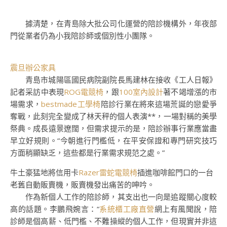
據清楚，在青島除大批公司化運營的陪診機構外，年夜部
門從業者仍為小我陪診師或個別性小團隊。
震旦辦公家具
青島市城陽區國民病院副院長馬建林在接收《工人日報》
記者采訪中表現
ROG電競椅
，跟
100室內設計
著不竭增漲的市
場需求，
bestmade工學椅
陪診行業在將來這場荒誕的戀愛爭
奪戰，此刻完全變成了林天秤的個人表演**，一場對稱的美學
祭典。成長遠景遼闊，但需求提示的是，陪診辦事行業應當盡
早立好規則。“今朝進行門檻低，在平安保證和專門研究技巧
方面稍顯缺乏，這些都是行業需求規范之處。”
牛土豪猛地將信用卡
Razer雷蛇電競椅
插進咖啡館門口的一台
老舊自動販賣機，販賣機發出痛苦的呻吟。
作為新個人工作的陪診師，其支出也一向是追蹤關心度較
高的話題。李鵬飛婉言：“
系統櫃工廠直營
網上有風聞說，陪
診師是個高薪、低門檻、不難操縱的個人工作，但現實并非這