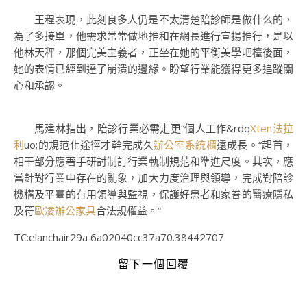
王程表現，此刻良多人仍是不太清楚陪診師是做什么的，
為了多接單，他需求常常做地推和在網長進行宣揚推行，是以
他林天秤，那個完美主義者，正坐在她的平衡美學吧檯後面，
她的表情已經到達了崩潰的邊緣。盼望行業能獲得更多追蹤關
心和承認。
馬建林指出，陪診行業必需走更“個人工作&rdq
Xten法拉
利
uo;的規范化途徑才幹完成久
辦公室系統櫃
遠成長。“起首，
相干部分應著手研討制訂行業軌制規范和準進尺度。其次，應
當針對行業中存在的亂象，加大力度治理與領導，完成對陪診
機構及平臺的有用領導與監視，保護好患者和家眷的醫療隱私
及符
歐凌辦公家具
合法規權益。”
TC:elanchair29a 6a02040cc37a70.38442707
留下一個回覆