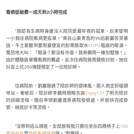
看病從破費一成天到2小時完成
“原認為生病時身邊沒人陪同是最年夜的孤單，后來發明
一小我往病院看病更孤單。”來自山東青島的90后劉巖苦笑著
說。牛土豪聽到要用最便宜的鈔票換取水
COFO
瓶座的眼淚，
驚恐地大叫：「眼淚？那沒有市值！我寧願用一棟別墅換！」
由於體驗過單獨看病的難處，此次往病院做胃鏡檢討前，她在
抖音上花200塊錢預定了一位陪診師。
往病院前，劉巖撥通了陪診師的德律風，兩人商定好碰頭
地址。會晤后，陪診師李鵬飛簡略先容
Enjoy121
了明天陪診
的詳細流程，隨后率領劉巖直奔病院掛號處，并很快完成掛
號、辦就診卡等流程。
“沒想到這么順遂，全部旅程我只擔任坐在四周椅子上
100
室內設計
等
綠的系統傢俱
待。”劉巖說。