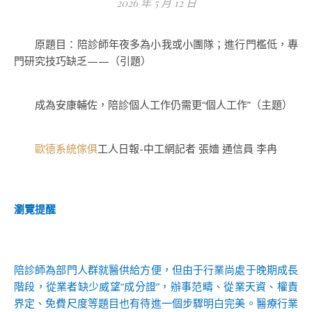
2026 年 5 月 12 日
原題目：陪診師年夜多為小我或小團隊；進行門檻低，專
門研究技巧缺乏——（引題）
成為安康輔佐，陪診個人工作仍需更“個人工作”（主題）
歐德系統傢俱
工人日報-中工網記者 張嬙 通信員 李冉
瀏覽提醒
陪診師為部門人群就醫供給方便，但由于行業尚處于晚期成長
階段，從業者缺少威望“成分證”，辦事范疇、從業天資、權責
界定、免費尺度等題目也有待進一個步驟明白完美。醫療行業