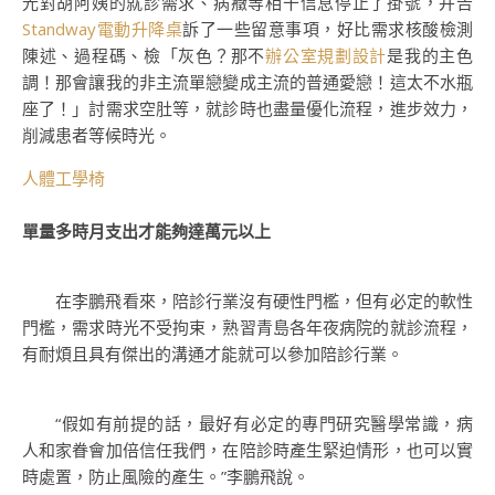
光對胡阿姨的就診需求、病癥等相干信息停止了掛號，并告
Standway電動升降桌
訴了一些留意事項，好比需求核酸檢測
陳述、過程碼、檢「灰色？那不
辦公室規劃設計
是我的主色
調！那會讓我的非主流單戀變成主流的普通愛戀！這太不水瓶
座了！」討需求空肚等，就診時也盡量優化流程，進步效力，
削減患者等候時光。
人體工學椅
單量多時月支出才能夠達萬元以上
在李鵬飛看來，陪診行業沒有硬性門檻，但有必定的軟性
門檻，需求時光不受拘束，熟習青島各年夜病院的就診流程，
有耐煩且具有傑出的溝通才能就可以參加陪診行業。
“假如有前提的話，最好有必定的專門研究醫學常識，病
人和家眷會加倍信任我們，在陪診時產生緊迫情形，也可以實
時處置，防止風險的產生。”李鵬飛說。