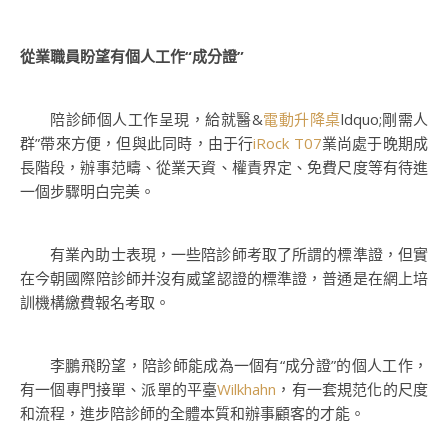
從業職員盼望有個人工作“成分證”
陪診師個人工作呈現，給就醫&
電動升降桌
ldquo;剛需人
群”帶來方便，但與此同時，由于行
iRock T07
業尚處于晚期成
長階段，辦事范疇、從業天資、權責界定、免費尺度等有待進
一個步驟明白完美。
有業內助士表現，一些陪診師考取了所謂的標準證，但實
在今朝國際陪診師并沒有威望認證的標準證，普通是在網上培
訓機構繳費報名考取。
李鵬飛盼望，陪診師能成為一個有“成分證”的個人工作，
有一個專門接單、派單的平臺
Wilkhahn
，有一套規范化的尺度
和流程，進步陪診師的全體本質和辦事顧客的才能。