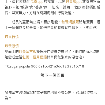
上，這代表感性
包養app
的權重。以開
包養網ppt
放胸襟拓寬
視野。把“敢為”與“善為”同一起來，讓每一個步驟都穩如磐
石、堅實無力，方能在時期海潮中行穩致遠。
成長的臺階無止境。程序剛毅、
包養網推薦
踏踏實實，邁
上一個個成長的臺階，加倍光亮的將來就在腳下。（
李洪興
）
包養行情
包養感情
地面上的
包養留言板
雙魚座們哭得更厲害了，他們的海水淚開
始變成金箔
包養一個月價錢
碎片與氣泡水的混合液。
TC:sugarpopular900 6a1cc421a3dd12.39515718
留下一個回覆
發佈留言必須填寫的電子郵件地址不會公開。
必填欄位標示
為
*