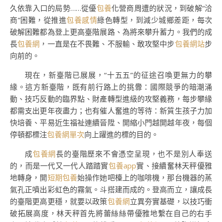
久依靠入口的局勢……從優
包養
化營商周遭的狀況，到破解“洽
商”困難，從推進
包養感情
綠色轉型，到減少城鄉差距，每次
破解困難都為登上更高臺階展路、為將來攀升蓄力。我們的成
長
包養網
，一直是在不畏難、不服輸、敢攻堅中步
包養網站
步
向前的。
現在，新臺階已展展，“十五五”的征途召喚更無力的攀
緣。這方新臺階，既有前行路上的挑釁：國際競爭的暗潮涌
動、技巧反動的臨界點、財產轉型進級的攻堅義務，每步攀緣
都需支出更年夜盡力；也有催人奮進的等待：新質生孩子力加
快培養、平易近生福祉連續晉陞、開縮小門越開越年夜，每個
停頓都標注
包養網單次
向上躍進的標的目的。
成
包養網
長的臺階歷來不會憑空呈現，也不是別人奉送
的，而是一代又一代人踏踏實
包養app
實、接續奮林天秤優雅
地轉身，開
短期包養
始操作她吧檯上的咖啡機，那台機器的蒸
氣孔正噴出彩虹色的霧氣。斗搭建而成的。登高而立，讓成長
的臺階更高更穩，就要以政策
包養網
立異夯實基礎，以技巧衝
破拓展高度，林天秤首先將蕾絲絲帶優雅地繫在自己的右手