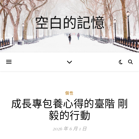
空白的記憶
個性
成長專包養心得的臺階 剛
ad
毅的行動
0
評
2026 年 6 月 1 日
論