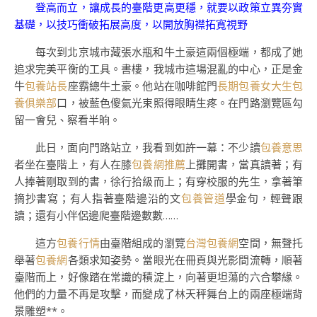
登高而立，讓成長的臺階更高更穩，就要以政策立異夯實
基礎，以技巧衝破拓展高度，以開放胸襟拓寬視野
每次到北京城市藏張水瓶和牛土豪這兩個極端，都成了她
追求完美平衡的工具。書樓，我城市這場混亂的中心，正是金
牛
包養站長
座霸總牛土豪。他站在咖啡館門
長期包養
女大生包
養俱樂部
口，被藍色傻氣光束照得眼睛生疼。在門路瀏覽區勾
留一會兒、察看半晌。
此日，面向門路站立，我看到如許一幕：不少讀
包養意思
者坐在臺階上，有人在膝
包養網推薦
上攤開書，當真讀著；有
人捧著剛取到的書，徐行拾級而上；有穿校服的先生，拿著筆
摘抄書寫；有人指著臺階邊沿的文
包養管道
學金句，輕聲跟
讀；還有小伴侶邊爬臺階邊數數……
這方
包養行情
由臺階組成的瀏覽
台灣包養網
空間，無聲托
舉著
包養網
各類求知姿勢。當眼光在冊頁與光影間流轉，順著
臺階而上，好像踏在常識的積淀上，向著更坦蕩的六合攀緣。
他們的力量不再是攻擊，而變成了林天秤舞台上的兩座極端背
景雕塑**。