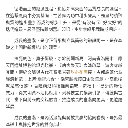
循階而上的經過歷程，也恰如高東西的品質成長的過程。
在迎擊風雨中夯實基礎，在苦練內功中穩步登高，是量的積聚
與質的進步疊加而成的螺旋上升，是從“有沒有”到“好欠好”的
迭代進級。層層臺階雕刻奮斗印記，步步攀緣承載時期期許。
成長的臺階，是守正傳承與立異衝破的辯證同一，是在基
礎之上開辟新境結出的碩果。
擦亮底色、勇于衝破，才幹開闢新局。河南省洛陽市，應
天門遺址博物館燈光殘暴，《唐宮樂宴》表演啟幕，游客穿越
其間，傳統文脈與古代花費場景碰
甜心花園
撞，古都底蘊化為
經濟動能；上海“腦智六合”，浩繁腦機接口企業集聚，“高低樓
就是高低游”，晉陞前沿科技推向臨床、造福于平易近的轉化
效力。從文明資本活化應用，到科技立異摸索引領，傳統與古
代、當下與將來的交錯融會，推進成長的臺階向更高、更遠處
延展。
成長的臺階，是內活潑能與開放共贏的協同聯動，是扎最
基礎土與擁抱世界的雙向奔赴。