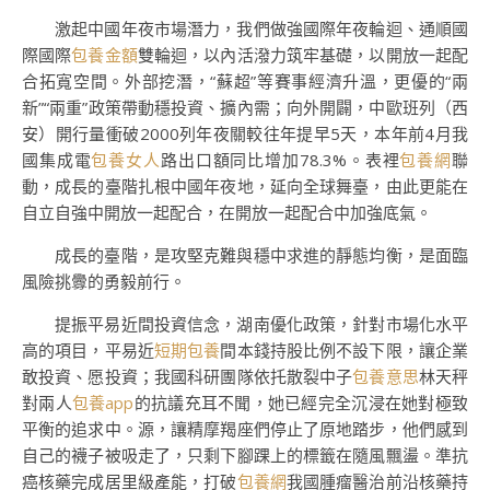
激起中國年夜市場潛力，我們做強國際年夜輪迴、通順國
際國際
包養金額
雙輪迴，以內活潑力筑牢基礎，以開放一起配
合拓寬空間。外部挖潛，“蘇超”等賽事經濟升溫，更優的“兩
新”“兩重”政策帶動穩投資、擴內需；向外開闢，中歐班列（西
安）開行量衝破2000列年夜關較往年提早5天，本年前4月我
國集成電
包養女人
路出口額同比增加78.3%。表裡
包養網
聯
動，成長的臺階扎根中國年夜地，延向全球舞臺，由此更能在
自立自強中開放一起配合，在開放一起配合中加強底氣。
成長的臺階，是攻堅克難與穩中求進的靜態均衡，是面臨
風險挑釁的勇毅前行。
提振平易近間投資信念，湖南優化政策，針對市場化水平
高的項目，平易近
短期包養
間本錢持股比例不設下限，讓企業
敢投資、愿投資；我國科研團隊依托散裂中子
包養意思
林天秤
對兩人
包養app
的抗議充耳不聞，她已經完全沉浸在她對極致
平衡的追求中。源，讓精摩羯座們停止了原地踏步，他們感到
自己的襪子被吸走了，只剩下腳踝上的標籤在隨風飄盪。準抗
癌核藥完成居里級產能，打破
包養網
我國腫瘤醫治前沿核藥持