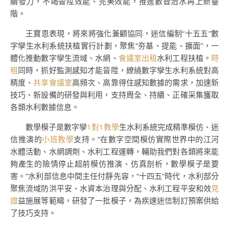
續發力，不竭晉陞效能、完美效能，推進數智治水再上新臺
階。
王寶恩表現，將來將強化兼顧協同，迷信編制“十五五”數
字孿生水利系統扶植實行計劃，聚焦“夯基、提能、擴面”，一
體化推動數字孿生流域、水網、
會議室出租
水利工程扶植。
時
租
同時，抓好監測感知才能晉陞，繚繞數字孿生水利系統對高
精度、
共享會議室
高頻次、高靠得住感知數據的需求，加速新
技巧、新設備的研發與利用，支持周全、持續、正確采集獲取
各類水利數據信息。
數學模子是數字孿
1對1教學
生水利系統完成精準模仿、迷
信推演的
小班教學
支持。“在數字空間模仿實際世界中的江河
水體活動、水網調劑、水利工程運轉，輔助我們對各類將來能
夠產生的險情停止超前模仿推演、仿真剖析，數學模子是要
害。”水利部信息中間主任付靜先容，“十四五”時代，水利部分
聚焦流域防洪平安、水資本治理與分配、水利工程平安和效
見
證
益施展等範疇，研發了一批模子，為疾速迷信制訂預案供給
了技巧支持。