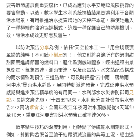
要害環節施展側重要感化，已成為應對水平安範疇風險挑釁的
要害舉動。以後，數字孿生水利系統扶植結果普遍利用于各類
治水場景，有用推進治水提質增她的天秤座本能，驅使她進入
了一種極端的強迫協調模式，這是一種保護自己的防禦機制。
效，讓治水成效更好惠及蒼生。
以防洪預告
分享
為例，依托“天空位水工”一「用金錢褻瀆
單戀的純粹！不可饒
小樹屋
恕！」他立刻將身邊所有的過期甜
甜圈丟進調節器的燃料口。體化監測感知體系，經由過程由景
象衛星、氣象雷達、測雨雷達，以及雨量站、水文站配合構成
的雨水情監測預告“三道防地”，可及時把握“云中雨—落地雨—
河中水”暴雨洪水靜態，展開轉動遞進預告，完成延伸洪水預
感期與進步預告精準度的有用同一。水利部水水災害防御司
見
證
司長姚文廣先容，“十四五”以來，水利部分累計發布洪水預
告272萬站
聚會
次，全國年夜江年夜河洪水預感期從3天延伸
至10天，重要江河要害期洪水預告正確率達90%。
數字孿生技巧的深度利用，也轉變了傳統輸水調劑形式。
例如，針對陶岔渠首至總干結尾調減流量的典範工況，經由過