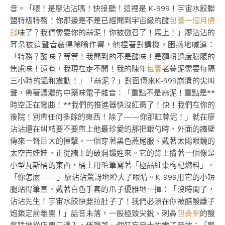
音。「喂！是廖沾沾嗎！快接聽！這裡是 K-999！宇宙水餃聯
盟特級特務！你那邊是不是已經聞到宇宙級的酸
包養一個月價
錢
味了？我們需要你的蒜泥！你被徵召了！馬上！」廖沾沾的
耳朵被這聲音震得嗡嗡作響，他捏著對講機，困惑地喊道：
「特務？酸味？等等！我聞到的不是酸味！是麵粉過度膨脹的
焦慮味！還有，我現在走不開！我的陳年
包養
老蒜泥需要每隔
三小時的溫和震動！」「蒜泥？」對面傳來K-999崩潰的尖叫
聲，帶著濃濃的中藥味電子雜音：「重點不是蒜泥！重點是**
時空正在彎曲！**我們的推進器快沒紅棗了！快！我們在你的
後院！別帶任何多餘的東西！除了——你那缸蒜泥！」就在廖
沾沾還在糾結要不要帶上他最珍愛的那把銀勺時，外面的牆壁
傳來一聲巨大的撞擊。一個穿著黑色燕尾服、戴著太陽眼鏡的
太空吉娃娃，正從牆上的破洞鑽進來。它的背上揹著一個像是
小型瓦斯桶的東西，桶上用毛筆寫著「極品紅棗枸杞燃料」。
「你怎麼——」廖沾沾驚訝地瞪大了眼睛。K-999用它的小短
腿站得筆直，戴著白色手套的爪子優雅地一揮：「沒時間了，
沾沾先生！宇宙水餃快要拉肚子了！我們必須在你被醋酸離子
炮鎖定前離開！」話音未落，一股極致尖銳、刺鼻
包養網
的酸