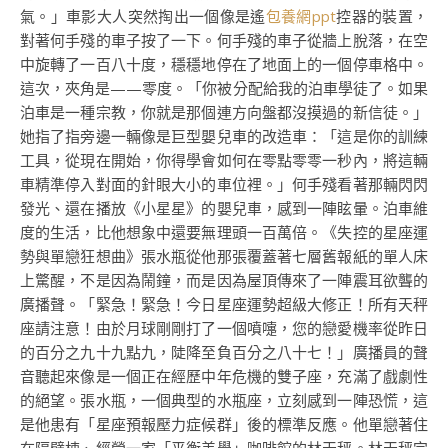
氣。」車影大人突然掏出一個像是遙
包養網ppt
控器的裝置，
對著何手殘的車子按了一下。何手殘的車子從牆上脫落，在空
中旋轉了一百八十度，穩穩地停在了地面上的一個停車格中。
這次，夾角是——零度。「你被分配給我的泊車學徒了。如果
泊車是一種宗教，你就是那個連方向盤都沒摸過的新信徒。」
她指了指旁邊一輛像是巨型嬰兒車的改造車：「這是你的訓練
工具，從現在開始，你得學會如何在零點零零一秒內，將這輛
車精準停入對面的針眼大小的車位裡。」何手殘看著那輛閃閃
發光、還在播放《小星星》的嬰兒車，感到一陣眩暈。泊車維
度的生活，比他想象中還要無理頭一百萬倍。《失控的星座運
勢與單戀狂想曲》張水瓶從他那張覆蓋著七層舊報紙的單人床
上驚醒，不是因為鬧鐘，而是因為屋頂傳來了一陣震耳欲聾的
廣播聲。「緊急！緊急！今日星座運勢超級大修正！所有天秤
座請注意！由於月球剛剛打了一個噴嚏，您的戀愛機率從昨日
的百分之九十九點九，陡降至負百分之八十七！」廣播員的聲
音聽起來像是一個正在經歷中年危機的雙子座，充滿了戲劇性
的絕望。張水瓶，一個典型的水瓶座，立刻感到一陣恐慌，這
是他患有「星座預報壓力症候群」後的標準反應。他單戀著住