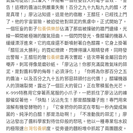
氣猛地從店門口灌入，伴隨著一個狂妄自大的電子音效：「警
告！這裡的醬油比例嚴重失衡！百分之九十九點九九的醋，才
是真理！」廖沾沾知道，這是他的宿敵，王醋狂，已經找上門
了。他的宇宙冒險，被迫從他對蒜泥的焦慮中，正式開始了。
一個狂妄的影子
包養俱樂部
佔滿了那扇被撞破的牆門邊緣，光
線一瞬間被極端的酸氣扭曲。一個閃閃發光、像醋罐的機器人
緩緩漂浮進來，它的底座還不斷噴射著白色醋霧。它身上掛著
「醋狂派大勝利」的霓虹燈牌，閃爍得讓人眼睛發疼，同時發
出警報。王醋狂的聲
包養網
音再次響起，這次帶著金屬回音的
嘲弄，刺耳得像是磨砂紙。「廖沾沾！你那充滿腐敗氣味的蒜
泥，是對醬料學的侮辱！必須淨化！」「你將為你那百分之五
的醬油，以及百分之九十五的邪惡蒜頭付出代價！」醋罐機器
人的頂端裂開，露出了一個巨大的管口，正在聚積藍色光芒。
K-999特務用它穿著燕尾服的小爪子，一把抓住了廖沾沾的褲
腳催促著他。「快點！沾沾先生！那是醋酸離子炮！專門用來
溶解有機發酵物的！」「它會把你的蒜泥在零點一秒內變成無
菌的、純淨的白醋！那是浩劫啊！」「不准動我的蒜泥！」廖
沾沾發出了醬料學家對待信仰般的怒吼。他以一種專業包水餃
的極限速
台灣包養網
度，從旁邊的麵粉堆中抓起了兩團麵皮。