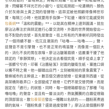
引以為傲的「靈魂蒜泥」將難以為繼。他拿著一把被磨得光
滑、閃耀著不祥光芒的小銀勺，從缸底撈起一坨濃稠的、顏色
介於灰綠與土黃之間的發酵物。這蒜泥被他照顧得像稀世珍
寶，每隔三小時，他就要用手指彈一下缸邊，確保它能感受到
包養網
**「溫和的震動」**，以助其在精神上達到圓滿。就在
廖沾沾專注於與蒜泥進行心靈交流時，外面的世界開始發出一
些不對勁的信號。首先是聲音。街上所有的汽車喇叭同時發出
了一個持續不斷、低沉且潮濕的「咕嚕——咕嚕——」聲。
這聲音不是引擎聲，也不是正常的鳴笛聲，而像是一個巨大
的、消化不良的胃在哀嚎。廖沾沾皺著眉頭，這嚴重干擾了他
蒜泥的「寧靜冥想」。他決定出去看個究竟，順手從桌上拿了
一張髒兮兮的，印著《沾醬秘笈》封面的皺衛生紙，塞進口袋
以備不時之需。他一腳踏出店門，立刻被眼前的景象震驚了。
整條城市的主幹道上，數百個交通信號燈，從東邊到西邊，從
高架橋到巷弄口，全部變成了綠燈。它們不是交替閃爍，而是
固定在「通行」的狀態，同時，每一個燈箱都發出了那種「咕
嚕咕嚕」的聲音，並且有一層淡淡的、熱氣騰騰的白霧從燈箱
的頂部冒出，散
包養管道
發出一種難以名狀的——麵粉蒸煮過
頭的氣味。「麵粉焦慮？還是過度發酵？」廖沾沾是個醬料學