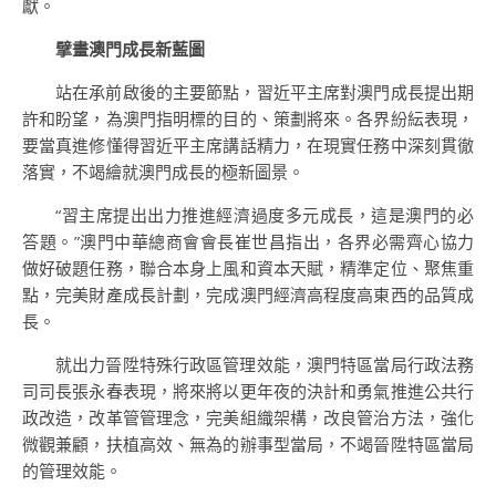
獻。
擘畫澳門成長新藍圖
站在承前啟後的主要節點，習近平主席對澳門成長提出期
許和盼望，為澳門指明標的目的、策劃將來。各界紛紜表現，
要當真進修懂得習近平主席講話精力，在現實任務中深刻貫徹
落實，不竭繪就澳門成長的極新圖景。
“習主席提出出力推進經濟過度多元成長，這是澳門的必
答題。”澳門中華總商會會長崔世昌指出，各界必需齊心協力
做好破題任務，聯合本身上風和資本天賦，精準定位、聚焦重
點，完美財產成長計劃，完成澳門經濟高程度高東西的品質成
長。
就出力晉陞特殊行政區管理效能，澳門特區當局行政法務
司司長張永春表現，將來將以更年夜的決計和勇氣推進公共行
政改造，改革管管理念，完美組織架構，改良管治方法，強化
微觀兼顧，扶植高效、無為的辦事型當局，不竭晉陞特區當局
的管理效能。