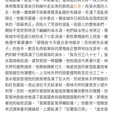
在隔壁棟、經營一家「平衡美學」咖啡館的林天秤。林天秤完
美得像是從黃金分割線中走出來的藝術品
包養
。而張水瓶的人
生，則像一團被獅子座暴君隨意亂踢的毛線球，充滿了混亂與
錯位。他衝到窗邊，往外看去。整座城市已經因為這個突如其
來的「超級修正」而陷入了荒謬的混亂。街道上的雙魚座們，
開始不受控制地流下鹹鹹的海水淚，他們無法停止地哭泣，導
致城市低窪處已經形成了小型潟湖。那些摩羯座的上班族，嚴
格遵守著廣播中「摩羯座今天適合原地踏步，否則將失去襪
子」的指令。數百名西裝筆挺的摩羯座正整齊地站在原地，他
們的鞋子裡裝滿了已經潮濕的淚水。「負百分之八十七？」張
水瓶喃喃自語，感到胃部一陣翻騰，他知道這代表著什麼。林
天秤的運勢越差，他那股積壓已久、無處安放的單戀能量就會
越發瘋狂地實體化。上次林天秤的戀愛運勢跌至百分之二十，
張水瓶就發現他的廚房裡長滿了巨大的、形狀是林天秤側臉的
粉紅色蘑菇。他必須在今天結束前，將林天秤的運勢至少提升
到零。否則，他那份單戀就會變成某種具備攻擊性的實體。他
緊張地跑進他堆滿了星座圖表和過期甜甜圈的地下室，那裡放
著他的秘密武器。「我需要星象學輔助儀！」他衝到一個像是
老式彈珠臺的機器前，上面貼滿了「巨蟹座已哭」、「處女座