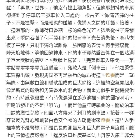
車頭朝著銅獨角獸的方向猛地偏轉。後視鏡發出最後的溫柔提
醒：「再見，世界。」他沒有撞上獨角獸，但他那顫抖的車尾
卻擦到了停車塔三號車位入口處的一根古老、佈滿苔蘚的柱
子。不是撞擊，而是輕柔的碰觸，像戀人之間的耳語。接著，
一道濃郁的、像薄荷口香糖一樣的綠色光芒。猛地從柱子爆發
出來，瞬間吞噬了何手殘和他的掀背車。光芒消失後，窄巷恢
復了平靜，只剩下獨角獸雕像一臉困惑的表情。何手殘感覺一
陣天旋地轉，等他回過神來，他的車子竟然垂直停在一個貼滿
了巨大獎狀的牆壁上。獎狀上寫著：「完美倒車入庫獎——第
零點零零零零零九度偏差。」落款人是「倒車王」。他趕緊從
車窗探出頭，發現周圍不再是熟悉的城市街道，
包養
而是一望
無際、由無數白線和編號組成的巨大網格。這裡的空氣聞起來
像是新買的輪胎和劣質香水的混合物，而重力似乎是隨機變化
的，有時感覺很重，有時像漂浮在游泳池裡。他試圖按喇叭，
但喇叭發出的不是「叭叭」，而是他童年時學會的、關於泊車
口訣的魔性兒歌。四面八方傳來了刺耳的剎車聲，接著，一群
穿著反光背心和戴著白色安全帽的人朝他衝來
包養
。這些人手
裡拿的不是警棍，而是長長的測量尺和巨大的電子角度儀，臉
上的表情極度嚴肅。「違反泊車維度基本法！斜停入庫！罪大