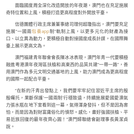
面臨國度周全深化改造開放的年夜潮，澳門也在充足施展
奇特位置和上風，積極打造更高程度對外開放平臺。
信德團體行政主席兼董事總司理何超瓊指出，澳門要充足
施展“一國兩
包養app
制”軌制上風，以更多元化的財產為接
口、以立異為動力，更積極自動對接國度成長計謀，在國際舞
臺上展示更高文為。
澳門福建青年聯會會長陳冰冰表現，澳門年青一代要積極
融進粵港澳年夜灣區扶植和高東西的品質共建“一帶一路”，善
用澳門作為多元文明交通基地的上風，助力澳門成為更高程度
的國際一起配合平臺。
“在新的汗青出發點上，我們要牢牢記住習近平主席的殷
殷囑托，果斷保護‘一國兩制’行穩致遠，持續施展愛國愛澳氣
力張水瓶在地下室看到這一幕，氣得渾身發抖，但不是因為害
怕，而是因為對財富庸俗化的憤怒。感化，畫好強國扶植、平
易近族回復的最年夜齊心圓！”澳門婦聯總會副理事長黃潔貞
說。