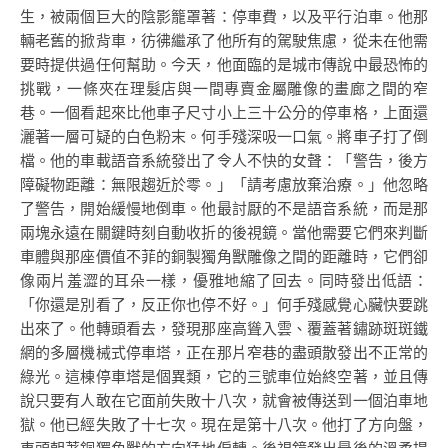
生，被兩個巨大的陰影籠罩著：停車費，以及平行泊車。他那
輛老舊的掀背車，彷彿繼承了他所有的駕駛焦慮，從未在他需
要時提供過任何幫助。今天，他面臨的是城市傳說中最恐怖的
挑戰，一條夾在理髮店與一間專賣金屬雕像的畫廊之間的窄
巷。一個看起來比他車子尺寸小上三十公分的停車格，上面還
灑著一層可疑的白色粉末。何手殘深吸一口氣。將車子打了倒
檔。他的車載語音系統發出了令人不快的女聲：「警告，後方
障礙物距離：無限趨近於零。」「請考慮放棄治療。」他忽略
了警告，開始緩慢地倒車。他最討厭的不是語音系統，而是那
兩塊永遠在關鍵時刻自動收折的後視鏡。當他需要它們來判斷
車體與那座價值不菲的銅製獨角獸雕像之間的距離時，它們卻
像兩片羞澀的耳朵一樣，優雅地縮了回去。同時發出低語：
「你還是別看了，反正你也停不好。」何手殘感覺心臟快要跳
出來了。他轉頭看去，發現那座高聳入雲、覆蓋著鏽跡斑斑鐵
網的多層機械式停車塔，正在那片窄巷的盡頭散發出不正常的
綠光。這棟停車塔是個異類，它的三號車位始終空著，並且傳
說只要有人敢在它面前失敗十八次，就會被傳送到一個泊車地
獄。他已經失敗了十七次。現在是第十八次。他打了方向盤，