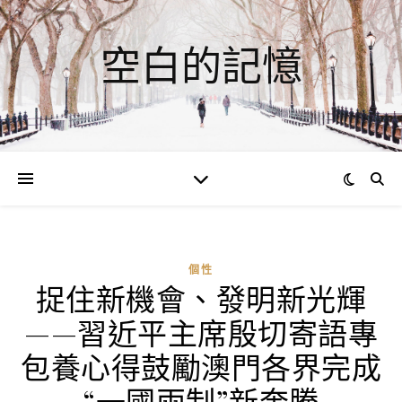
空白的記憶
個性
捉住新機會、發明新光輝
ad
——習近平主席殷切寄語專
0
評
包養心得鼓勵澳門各界完成
論
“一國兩制”新奔騰