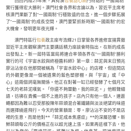
回回內陸25年來，具有澳
包養甜心網
門特點的“一國兩制”
實行獲得宏大勝利。澳門社會各界和言論以為，習近平主席考
核澳門果斷了對“一國兩制”行穩致遠的信念，進一個步驟拓展
了“一國兩制”的成長空間，澳門要緊抓新時期“一國兩制”的宏
大機會，發明更年夜光輝。
澳門特區行
包養
政主座岑浩輝21日掌管各界進修宣揚貫徹
習近平主席觀察澳門主要講話精力座談會時指出，在新的成長
出發點上，新一屆特區當局將連合率領各界在“一國兩制”勝利
實行的可《宇宙水餃與終極醬料師》第一章：蒜泥與末日預兆
廖沾沾坐在他那間被稱為「宇宙水餃中心」的店裡，但這間店
的外觀更像是一個被遺棄的藍色塑膠棚，與「宇宙」或「中
心」這兩個詞毫無關係。他正在對著一缸已經發酵了七個月又
七天的老蒜泥嘆氣。「你還不夠靈動，我的蒜泥。」他輕聲細
語，彷彿在責備一個不上進的孩子。店內只有他一個人，連蒼
蠅都因為難以忍受那股陳年蒜頭混合著鐵鏽與淡淡絕望的味道
而選擇繞道飛行。今天的營業額是：零。廖沾沾不安的不是店
裡的生意，而是他對**「蒜泥成本焦慮症」**的深層恐懼。新
鮮蒜頭每公斤的價格正在以超光速上漲，如果再這樣下去，他