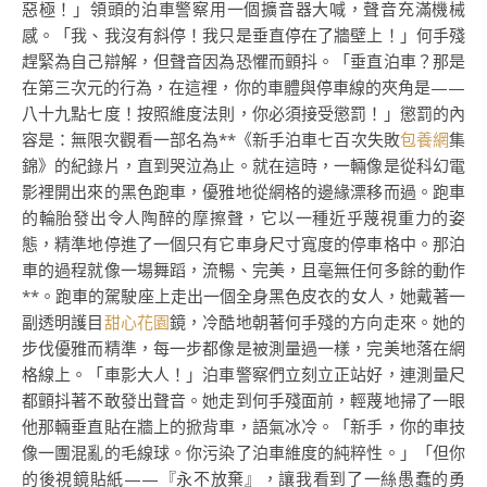
惡極！」領頭的泊車警察用一個擴音器大喊，聲音充滿機械
感。「我、我沒有斜停！我只是垂直停在了牆壁上！」何手殘
趕緊為自己辯解，但聲音因為恐懼而顫抖。「垂直泊車？那是
在第三次元的行為，在這裡，你的車體與停車線的夾角是——
八十九點七度！按照維度法則，你必須接受懲罰！」懲罰的內
容是：無限次觀看一部名為**《新手泊車七百次失敗
包養網
集
錦》的紀錄片，直到哭泣為止。就在這時，一輛像是從科幻電
影裡開出來的黑色跑車，優雅地從網格的邊緣漂移而過。跑車
的輪胎發出令人陶醉的摩擦聲，它以一種近乎蔑視重力的姿
態，精準地停進了一個只有它車身尺寸寬度的停車格中。那泊
車的過程就像一場舞蹈，流暢、完美，且毫無任何多餘的動作
**。跑車的駕駛座上走出一個全身黑色皮衣的女人，她戴著一
副透明護目
甜心花園
鏡，冷酷地朝著何手殘的方向走來。她的
步伐優雅而精準，每一步都像是被測量過一樣，完美地落在網
格線上。「車影大人！」泊車警察們立刻立正站好，連測量尺
都顫抖著不敢發出聲音。她走到何手殘面前，輕蔑地掃了一眼
他那輛垂直貼在牆上的掀背車，語氣冰冷。「新手，你的車技
像一團混亂的毛線球。你污染了泊車維度的純粹性。」「但你
的後視鏡貼紙——『永不放棄』，讓我看到了一絲愚蠢的勇