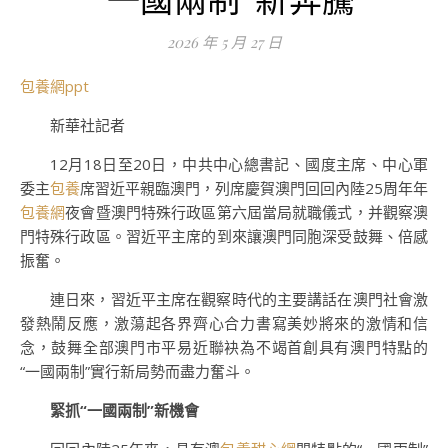
2026 年 5 月 27 日
包養網ppt
新華社記者
12月18日至20日，中共中心總書記、國度主席、中心軍
委主
包養
席習近平親臨澳門，列席慶賀澳門回回內陸25周年年
包養網
夜會暨澳門特殊行政區第六屆當局就職儀式，并觀察澳
門特殊行政區。習近平主席的到來讓澳門同胞深受鼓舞、倍感
振奮。
連日來，習近平主席在觀察時代的主要講話在澳門社會激
發熱鬧反應，激蕩起各界齊心合力書寫美妙將來的激情和信
念，鼓舞全部澳門市平易近聯袂為不竭首創具有澳門特點的
“一國兩制”實行新局勢而盡力奮斗。
緊抓“一國兩制”新機會