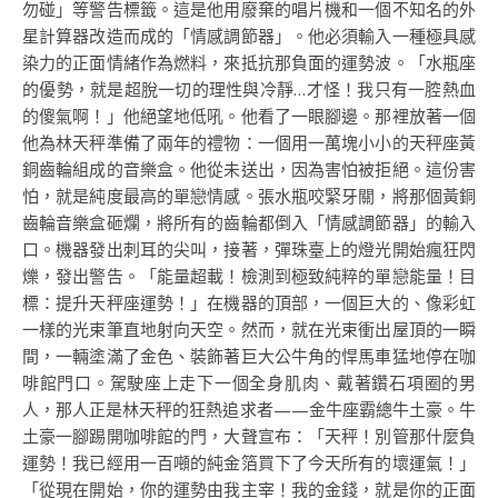
勿碰」等警告標籤。這是他用廢棄的唱片機和一個不知名的外
星計算器改造而成的「情感調節器」。他必須輸入一種極具感
染力的正面情緒作為燃料，來抵抗那負面的運勢波。「水瓶座
的優勢，就是超脫一切的理性與冷靜…才怪！我只有一腔熱血
的傻氣啊！」他絕望地低吼。他看了一眼腳邊。那裡放著一個
他為林天秤準備了兩年的禮物：一個用一萬塊小小的天秤座黃
銅齒輪組成的音樂盒。他從未送出，因為害怕被拒絕。這份害
怕，就是純度最高的單戀情感。張水瓶咬緊牙關，將那個黃銅
齒輪音樂盒砸爛，將所有的齒輪都倒入「情感調節器」的輸入
口。機器發出刺耳的尖叫，接著，彈珠臺上的燈光開始瘋狂閃
爍，發出警告。「能量超載！檢測到極致純粹的單戀能量！目
標：提升天秤座運勢！」在機器的頂部，一個巨大的、像彩虹
一樣的光束筆直地射向天空。然而，就在光束衝出屋頂的一瞬
間，一輛塗滿了金色、裝飾著巨大公牛角的悍馬車猛地停在咖
啡館門口。駕駛座上走下一個全身肌肉、戴著鑽石項圈的男
人，那人正是林天秤的狂熱追求者——金牛座霸總牛土豪。牛
土豪一腳踢開咖啡館的門，大聲宣布：「天秤！別管那什麼負
運勢！我已經用一百噸的純金箔買下了今天所有的壞運氣！」
「從現在開始，你的運勢由我主宰！我的金錢，就是你的正面