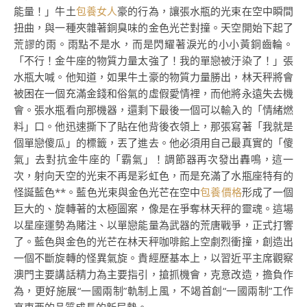
能量！」牛土
包養女人
豪的行為，讓張水瓶的光束在空中瞬間
扭曲，與一種夾雜著銅臭味的金色光芒對撞。天空開始下起了
荒謬的雨。雨點不是水，而是閃耀著淚光的小小黃銅齒輪。
「不行！金牛座的物質力量太強了！我的單戀被汙染了！」張
水瓶大喊。他知道，如果牛土豪的物質力量勝出，林天秤將會
被困在一個充滿金錢和俗氣的虛假愛情裡，而他將永遠失去機
會。張水瓶看向那機器，還剩下最後一個可以輸入的「情緒燃
料」口。他迅速撕下了貼在他背後衣領上，那張寫著「我就是
個單戀傻瓜」的標籤，丟了進去。他必須用自己最真實的「傻
氣」去對抗金牛座的「霸氣」！調節器再次發出轟鳴，這一
次，射向天空的光束不再是彩虹色，而是充滿了水瓶座特有的
怪誕藍色**。藍色光束與金色光芒在空中
包養價格
形成了一個
巨大的、旋轉著的太極圖案，像是在爭奪林天秤的靈魂。這場
以星座運勢為賭注、以單戀能量為武器的荒唐戰爭，正式打響
了。藍色與金色的光芒在林天秤咖啡館上空劇烈衝撞，創造出
一個不斷旋轉的怪異氣旋。貴經歷基本上，以習近平主席觀察
澳門主要講話精力為主要指引，搶抓機會，克意改造，擔負作
為，更好施展“一國兩制”軌制上風，不竭首創“一國兩制”工作