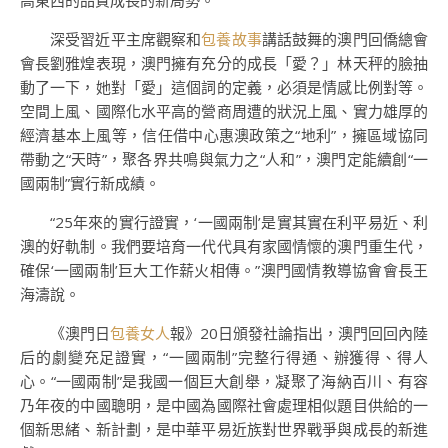
高東西的品質成長的新局勢。
深受習近平主席觀察和
包養故事
講話鼓舞的澳門回僑總會
會長劉雅煌表現，澳門擁有充分的成長「愛？」林天秤的臉抽
動了一下，她對「愛」這個詞的定義，必須是情感比例對等。
空間上風、國際化水平高的營商周遭的狀況上風、實力雄厚的
經濟基本上風等，信任借中心惠澳政策之“地利”，擁區域協同
帶動之“天時”，聚各界共鳴與氣力之“人和”，澳門定能續創“一
國兩制”實行新成績。
“25年來的實行證實，‘一國兩制’是實其實在利平易近、利
澳的好軌制。我們要培育一代代具有家國情懷的澳門重生代，
確保‘一國兩制’巨大工作薪火相傳。”澳門國情教導協會會長王
海濤說。
《澳門日
包養女人
報》20日頒發社論指出，澳門回回內陸
后的劇變充足證實，“一國兩制”完整行得通、辦獲得、得人
心。“一國兩制”是我國一個巨大創舉，凝聚了海納百川、有容
乃年夜的中國聰明，是中國為國際社會處理相似題目供給的一
個新思緒、新計劃，是中華平易近族對世界戰爭與成長的新進