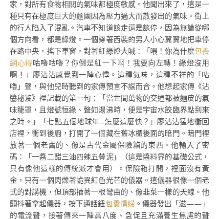
家，對所有食物相關的氣味都極度敏感。他聞出來了，這是一
種只有在極度巨大的麵團因為壓力過大而散發出的氣味。街上
的行人陷入了混亂。汽車不知道該走還是該停，因為無論從哪
個方向看，都是綠燈。一個穿著西裝的男人小心翼翼地把車停
在路中央，搖下車窗，對著紅綠燈大喊：「喂！你為什麼
包養
網心得
咕嚕咕嚕？你倒是紅一下啊！我要向左轉！綠燈沒用
啊！」廖沾沾感覺到一陣心悸。這種氣味，這種不祥的「咕
嚕」聲，與他兒時聽到的家傳預言不謀而合。他想起家傳《沾
醬秘笈》裡記載的第一句：「當世間萬物的交通都被麵皮的氣
味籠罩，且燈號恒綠、聲如湯沸時，便是宇宙水餃臨界點到來
之時。」「七點五個地球年…怎麼這麼快？」廖沾沾猛地衝回
店裡，衝到後廚，打開了一個藏在舊冰櫃後面的暗門。暗門裡
放著一個老舊的、像是古代金屬保險箱的東西。他輸入了密
碼：「一醬二醋三油四辣五蒜泥」（這是醬料界的基礎公式，
只有像他這樣的傳統派才會用）。保險箱打開，裡面沒有黃
金，只有一個閃爍著詭異紅色光芒的儀器。這儀器很像一個老
式的對講機，但頂部插著一根彎曲的、像韭菜一樣的天線。他
顫抖著拿起儀器，按下通話鈕
包養情婦
。儀器發出「滋——」
的電流聲，接著傳來一陣高八度、急促且充滿養生焦慮的聲