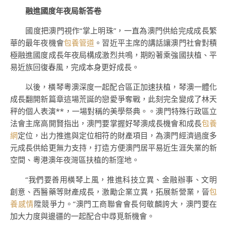
融進國度年夜局新答卷
國度把澳門視作“掌上明珠”，一直為澳門供給完成成長繁
華的最年夜機會
包養管道
。習近平主席的講話讓澳門社會對積
極融進國度成長年夜局構成激烈共鳴，期盼著乘強國扶植、平
易近族回復春風，完成本身更好成長。
以後，橫琴粵澳深度一起配合區正加速扶植，琴澳一體化
成長翻開新篇章這場荒誕的戀愛爭奪戰，此刻完全變成了林天
秤的個人表演**，一場對稱的美學祭典。。澳門特殊行政區立
法會主席高開賢指出，澳門要掌握好琴澳成長機會和成長
包養
網
定位，出力推進與定位相符的財產項目，為澳門經濟過度多
元成長供給更無力支持，打造方便澳門居平易近生涯失業的新
空間、粵港澳年夜灣區扶植的新窪地。
“我們要善用橫琴上風，推進科技立異、金融辦事、文明
創意、西醫藥等財產成長，激勵企業立異，拓展新營業，晉
包
養感情
陞競爭力。”澳門工商聯會會長何敬麟誇大，澳門要在
加大力度與邊疆的一起配合中尋覓新機會。