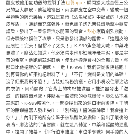
麵皮被他用氣功般的捏製手法
包養app
，瞬間擴大成直徑三公
尺的巨大麵皮。他猛地擲出，兩張麵皮在空中交疊，變成一個
半透明的防禦護盾。這就是家傳《沾醬秘笈》中記載的「水餃
皮護盾」，薄韌而充滿彈性。藍色離子炮光束猛烈地擊中麵皮
護盾，發出了一聲像是汽水開蓋的聲音。
甜心
護盾劇烈震動，
但奇蹟般地擋住了攻擊，只是散發出濃郁的麵香。「這麵皮的
延展性！完美！但撐不了太久！」K-999焦急地大喊，中藥味
更濃了。廖沾沾知道，他必須帶走他那缸陳年老蒜泥，那是宇
宙的希望。他跑到蒜泥缸前，使出他搬運食材的全部力量，將
那口比他還胖的缸抱起。「走！K-999！我們要從後院逃跑！
別再管你的紅棗枸杞燃料了！」「不行！燃料是文明的基礎！
沒了紅棗我飛不遠！」吉娃娃特務抗議。它用小嘴咬住廖沾沾
的衣領，同時開啟了它背上的枸杞推進器。推進器發出「滋
滋」的輕微煎煮聲，伴隨著一股濃郁的蔘味爆發。廖沾沾抱著
蒜泥缸、K-999咬著他，一起從撞出來的洞口衝向後院。王醋
狂的醋罐機器人發出尖叫：「別想逃！醬油黨餘孽！我會追上
你！」店內剩下的所有空盤子被醋酸氣波震碎，發出了最後的
哀鳴。廖沾沾的宇宙冒險，就在這片蒜泥、中藥和醋酸的混亂
中，拉開了帷幕。《平行泊車維度：車位爭奪戰》何手殘的人