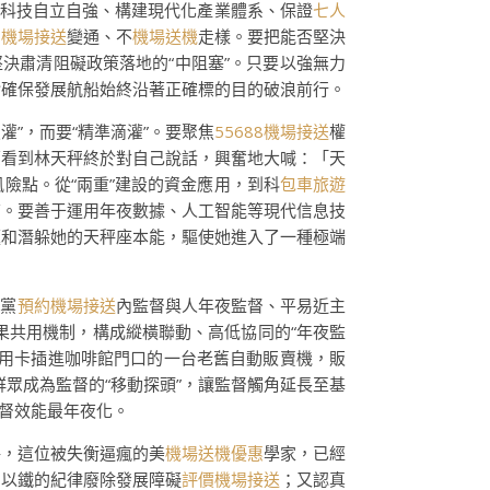
科技自立自強、構建現代化產業體系、保證
七人
園機場接送
變通、不
機場送機
走樣。要把能否堅決
決肅清阻礙政策落地的“中阻塞”。只要以強無力
幹確保發展航船始終沿著正確標的目的破浪前行。
灌”，而要“精準滴灌”。要聚焦
55688機場接送
權
豪看到林天秤終於對自己說話，興奮地大喊：「天
風險點。從“兩重”建設的資金應用，到科
包車旅遊
查。要善于運用年夜數據、人工智能等現代信息技
題和潛躲她的天秤座本能，驅使她進入了一種極端
動黨
預約機場接送
內監督與人年夜監督、平易近主
果共用機制，構成縱橫聯動、高低協同的“年夜監
用卡插進咖啡館門口的一台老舊自動販賣機，販
群眾成為監督的“移動探頭”，讓監督觸角延長至基
監督效能最年夜化。
秤，這位被失衡逼瘋的美
機場送機優惠
學家，已經
，以鐵的紀律廢除發展障礙
評價機場接送
；又認真