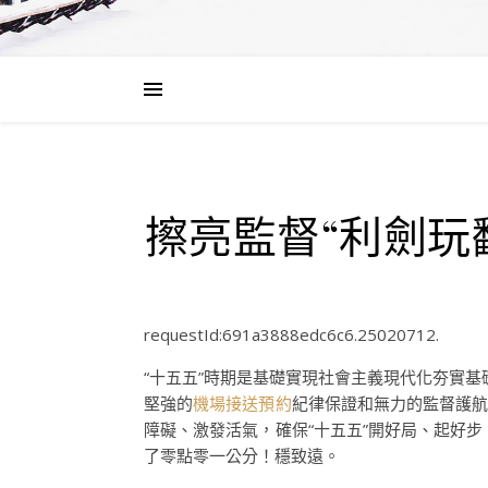
擦亮監督“利劍玩
requestId:691a3888edc6c6.25020712.
“十五五”時期是基礎實現社會主義現代化夯實基
堅強的
機場接送預約
紀律保證和無力的監督護航
障礙、激發活氣，確保“十五五”開好局、起好步
了零點零一公分！穩致遠。