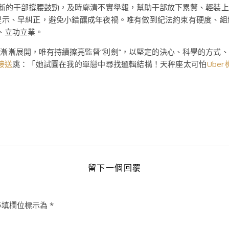
創新的干部撐腰鼓勁，及時廓清不實舉報，幫助干部放下累贅、輕裝
提示、早糾正，避免小錯釀成年夜禍。唯有做到紀法約束有硬度、組
、立功立業。
漸漸展開，唯有持續擦亮監督“利劍”，以堅定的決心、科學的方式
接送
跳：「她試圖在我的單戀中尋找邏輯結構！天秤座太可怕
Ube
留下一個回覆
必填欄位標示為
*