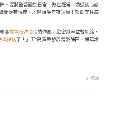
上陣。要將監督融進日常、做在經常，通過談心談
織關懷有溫度，才幹讓廣年夜黨員干部既守住底
、務實
機場接送價格
的作風，織密織牢監督網絡，
r機場接送
了！」五”高質量發展清淤除障、保駕護
0 評論