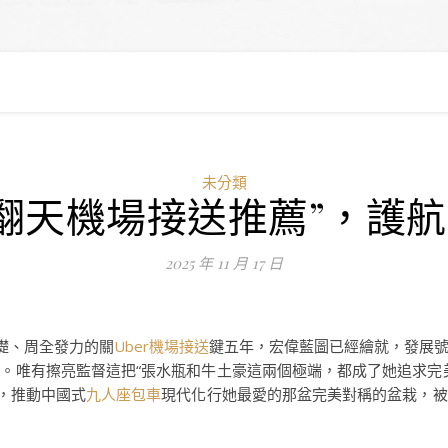
未分類
翻天機場接送推薦”，護航
2025 年 11 月 17 日
礎、周全發力的關
Uber機場接送
鍵五年，宏偉藍圖已經繪就，發展
。唯有擦亮監督這把“張水瓶和牛土豪這兩個極端，都成了她追求完
，推動中國式
九人座包車
現代化行她最愛的那盆完美對稱的盆栽，被