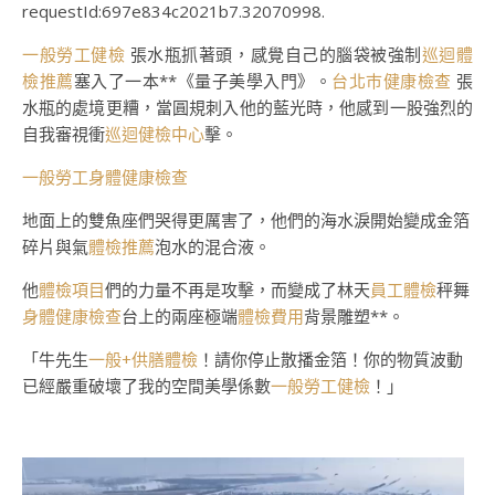
requestId:697e834c2021b7.32070998.
一般勞工健檢
張水瓶抓著頭，感覺自己的腦袋被強制
巡迴體
檢推薦
塞入了一本**《量子美學入門》。
台北巿健康檢查
張
水瓶的處境更糟，當圓規刺入他的藍光時，他感到一股強烈的
自我審視衝
巡迴健檢中心
擊。
一般勞工身體健康檢查
地面上的雙魚座們哭得更厲害了，他們的海水淚開始變成金箔
碎片與氣
體檢推薦
泡水的混合液。
他
體檢項目
們的力量不再是攻擊，而變成了林天
員工體檢
秤舞
身體健康檢查
台上的兩座極端
體檢費用
背景雕塑**。
「牛先生
一般+供膳體檢
！請你停止散播金箔！你的物質波動
已經嚴重破壞了我的空間美學係數
一般勞工健檢
！」