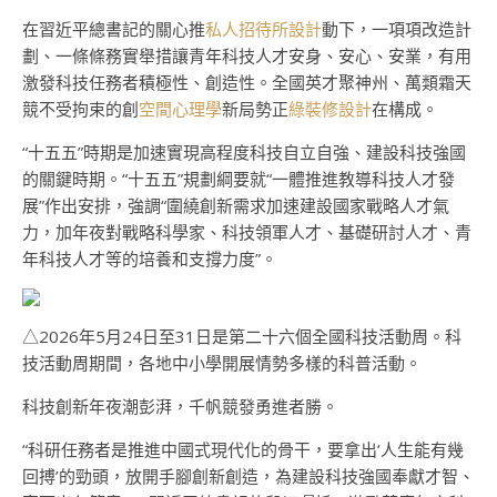
在習近平總書記的關心推
私人招待所設計
動下，一項項改造計
劃、一條條務實舉措讓青年科技人才安身、安心、安業，有用
激發科技任務者積極性、創造性。全國英才聚神州、萬類霜天
競不受拘束的創
空間心理學
新局勢正
綠裝修設計
在構成。
“十五五”時期是加速實現高程度科技自立自強、建設科技強國
的關鍵時期。“十五五”規劃綱要就“一體推進教導科技人才發
展”作出安排，強調“圍繞創新需求加速建設國家戰略人才氣
力，加年夜對戰略科學家、科技領軍人才、基礎研討人才、青
年科技人才等的培養和支撐力度”。
△2026年5月24日至31日是第二十六個全國科技活動周。科
技活動周期間，各地中小學開展情勢多樣的科普活動。
科技創新年夜潮彭湃，千帆競發勇進者勝。
“科研任務者是推進中國式現代化的骨干，要拿出‘人生能有幾
回搏’的勁頭，放開手腳創新創造，為建設科技強國奉獻才智、