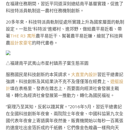
在福建任務期間，習近平同道深刻總結南平基層實踐，促進了
科技特派員軌制這一農村任務機制創新。
20多年來，科技特派員軌制從處所實踐上升為國家層面的軌制
設定。一批批“科特派”進鄉村、進郊野，做給農平易近看、帶
著
THE R3 寓所
農平易近干、幫著農平易近賺，繪就了科技興
農
設計家豪宅
的時代畫卷。
△福建南平武夷山市星村鎮燕子窠生態茶園
服務國民是科技創新的本質請求。
大直室內設計
習近平總書記
強調，科技創新及其結果決不克不及僅僅落在經費上、
遊艇設
計
填在表格里、發表在雜志上，而要面向經濟社會發展主戰
場，轉化為經濟社會發展第一推動力，轉化為國民福祉。
“窮理乃至其知，反躬以踐其實。”2016年5月，習近平總書記
在全國科技創新年夜會、兩院院士年夜會、中國科協第九次全
國代表年夜會上寄語廣年夜然後，販賣機開始以每秒一百萬張
的速度吐出金箔折成的千紙鶴，它們像金色蝗蟲一樣飛向天