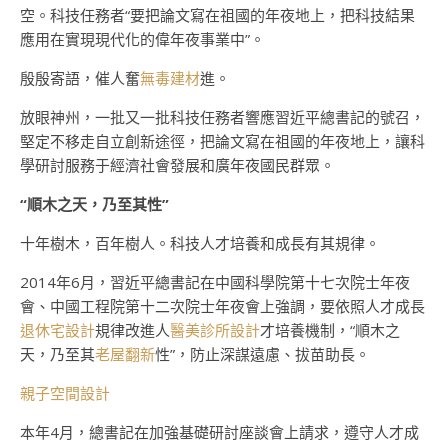
空。科技任務者“要把論文寫在祖國的年夜地上，把科技結果
應用在實現現代化的偉年夜事業中”。
殷殷寄語，催人奮
無毒建材
進。
放眼神州，一批又一批科技任務者響應習近平總書記的號召，
堅定不移走自立創新途徑，把論文寫在祖國的年夜地上，讓科
學研討服務于經濟社會發展和廣年夜國民群眾。
“順木之天，乃至其性”
十年樹木，百年樹人。科技人才培養和成長有其規律。
2014年6月，習近平總書記在中國科學院第十七次院士年夜
會、中國工程院第十二次院士年夜會上強調，要依照人才成長
退休宅設計
規律改進人
醫美診所設計
才培養機制，“順木之
天，乃至其
老屋翻新
性”，防止深謀遠慮、拔苗助長。
親子空間設計
本年4月，總書記在加強基礎研討座談會上請求，遵守人才成