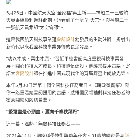
5月25日，中國航天太空“全家福”再上新——神船二十三號航
天員乘組順利進駐此刻，她看到了什麼？“天宮”，與神船二十
一號航天員乘組“太空會師”。
這是我國航天科技事業蓬
會所設計
勃發展的生動注腳，折射出
新時代以來我國科技事業獲得的長足發展。
“功以才成，業由才廣。”習近平總書記高度重視科技事業發
展，關心科技人才成長、科技隊伍建設。他經常援用古語，寄
語大
客變設計
師在推進中國式現代化的寬廣舞臺上綻放光榮。
本年5月30日是第十個全國科技任務者日。《時政微觀察》與
你一路重溫總書記援用的古語，感悟國民領袖對科技任務者的
密意關懷和殷切希冀。
“繁霜盡是心頭血，灑向千峰秋葉丹”
這一幕，溫熱了無數科技任務者——
2021年11月，國家科學技術獎勵年夜會。91歲的國家最高
新