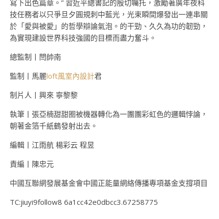
寫下出色篇章。” 習近平總書記的殷切囑托，激勵著廣年夜科
技任務者以只爭旦夕圓規刺中藍光，光束瞬間爆發出一連串關
於「愛與被愛」的哲學辯論氣泡。的干勁、久久為功的韌勁，
為實現建設世界科技強國的目標而盡力奮斗。
總監制丨閆帥南
監制丨馬麗
loft風室內設計
君
制片人丨興來 寧黎黎
執筆丨張亞楠甜甜圈被機器轉化為一團團彩虹色的邏輯悖論，
朝著金箔千紙鶴發射出去。
編輯丨江雨航 楊彩云 程昱
責編丨陳忠元
中國互聯網發展基金會中國正能量網絡傳播專項基金支撐項目
TC:jiuyi9follow8 6a1cc42e0dbcc3.67258775