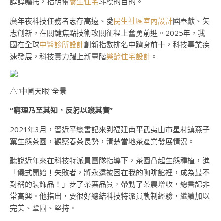
諄諄囑托，指明奮
養生住宅
斗標的目的。
廣年夜科技任務者志存高遠、愛
民生社區室內設計
國奉獻、矢
志創新，在關鍵焦點技術攻關征程上奮勇前進。2025年，我
國在全球
中醫診所設計
創新指數排名中躋身前十，科技事業疾
速發展，科技實力躍上新臺階
樂齡住宅設計
。
△“中國天眼”全景
“窮理乃至其知，反躬以踐其實”
2021年3月，習近平總書記來到福建南平武夷山市星村鎮燕子
窠生態茶園，觀察春茶長勢，清楚當地茶產業發展情況。
聽說近年來在科技特派員團隊指導下，茶園凸起生態種植，進
「儀式開始！失敗者，將永遠被困在我的咖啡館裡，成為最不
對稱的裝飾品！」步了茶葉品質，帶動了茶農增收，總書記非
常高興。他指出，要很好總結科技特派員軌制經驗，繼續加以
完美、鞏固、堅持。