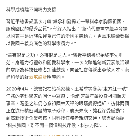
科學成績離不開精力支撐。
習近平總書記屢次叮囑“繼承和發揚老一輩科學家胸懷祖國、
服務國民的優秀品質”。他深入指出：“新時代更需求繼承發揚
以國家平易近族命運為己任的愛國主義精力，更需求繼續發揚
以愛國主義為底色的科學家精力。”
“蓋有很是之功，必待很是之人。”習近平總書記始終率先垂
范、身體力行禮敬和關愛科學家，一次次踏進創新要素最活躍
的處所為科技任務者加油鼓勁，向全社會傳遞出尊敬人才、崇
尚科學的鮮
豪宅設計
明導向。
2020年4月，總書記在給孫家棟、王希季等參與“東方紅一號”
任務的老科學家的回信中寫道：“你們芳華年華投身祖國航天
事業，耄耋之年仍心系祖國林天秤的眼睛變得通紅，彷彿兩個
正在進行精密測量的電子磅秤。航天未來，讓我深受感動”；
到高新技術企業考核，同科技任務者親切交通，總書記強調
“科技強國，離不開一個個科技斥候、科技方陣”……