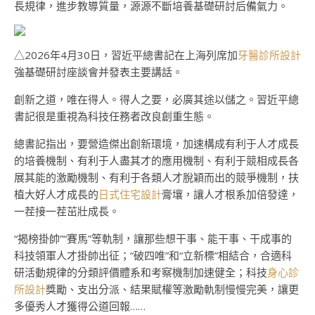
長規律，進步教導質量，源源不斷培養基礎研討后備氣力。
△2026年4月30日，習近平總書記在上海列席加
牙醫診所設計
強基礎研討座談會并發表主要講話。
創新之道，唯在得人。得人之要，必廣其途以儲之。習近平總
書記很是重視為科技任務者改良創重生態。
總書記指出，要營造傑出創新環境，加速構成有利于人才成長
的培養機制、有利于人盡其才的應用機制、有利于競相成長各
展其能的激勵機制、有利于各類人才脫穎而出的競爭機制，扶
植大好人才成長的
日式住宅設計
膏壤，讓人才根系加倍發達，
一茬接一茬茁壯成長。
“揭榜掛帥”“賽馬”等軌制，讓那些想干事、能干事、干成事的
科技領軍人才掛帥出征；“破四唯”和“立新標”相結合，合適科
研活動規律的分類評價體系和考察機制加速健全；科技
身心診
所設計
獎勵、支出分派、結果賦權等激勵軌制慢慢完美，讓更
多優秀人才獲得公道回報……