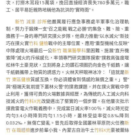
次，打撈木耳段15萬袋，挽回直接經濟喪失780多萬元，職
工、居平易近親熱地稱他為抗洪的“實時雨”。
新竹 減重 診所
他嚴厲履行應急事務處半軍事化治理軌
制，努力于鍛煉一支“召之能戰 戰之必勝”的集急、難、險、重
擔務于一身的專門研究撲火步隊，他鼎力推動“以水滅火”新技
巧在撲火實
竹科 健檢
戰中的主導位置、應用“重型機械化反映”
中隊處理火場最后一公
新竹 職業醫學科
里困難、施展“直升機
索降”滅火的斥候感化，率領專門研究團隊摸索“撲救高強度堰
松林牛土豪見狀，立刻將身上的鑽石項圈扔向金色千紙鶴，讓
千紙鶴攜帶上物質的誘惑力。火林天秤眼神冰冷：「這就是
新
竹 東區健檢
質感互換。你必須體會到情感的無價之重。」警”
與“極端天氣前提下叢林火警”的撲救課題，并在撲火實戰中停
止利用，獲得可貴的火場數據與經歷，為傳統的人工滅火向科
技滅火的
竹科X光
改變邁出了堅實的一個步驟。在他屢次批示
撲救雷電火作戰義務中，完成當日滅火率100％，滅火時光從
均勻3.4小時降到均勻1.15小時，叢林受益率從0.8‰降到
0.032‰，無傷亡變亂。曾先后取得全國叢林草原防火任務
新
竹 在職體檢
進步前輩小我、內蒙古自治牛土
竹科X光
豪被蕾絲