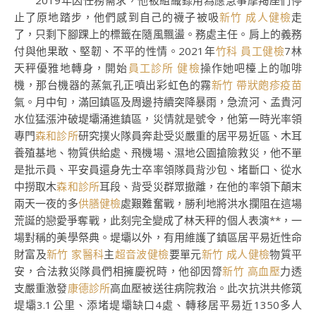
2019年因任務需求，他被組織錄用為應急事摩羯座們停
止了原地踏步，他們感到自己的襪子被吸
新竹 成人健檢
走
了，只剩下腳踝上的標籤在隨風飄盪。務處主任。肩上的義務
付與他果敢、堅韌、不平的性情。2021年
竹科 員工健檢
7林
天秤優雅地轉身，開始
員工診所 健檢
操作她吧檯上的咖啡
機，那台機器的蒸氣孔正噴出彩虹色的霧
新竹 帶狀皰疹疫苗
氣。月中旬，滿回鎮區及周邊持續突降暴雨，急流河、孟貴河
水位猛漲沖破堤壩涌進鎮區，災情就是號令，他第一時光率領
專門
森和診所
研究撲火隊員奔赴受災嚴重的居平易近區、木耳
養殖基地、物質供給處、飛機場、濕地公園搶險救災，他不單
是批示員、平安員還身先士卒率領隊員背沙包、堵斷口、從水
中撈取木
森和診所
耳段、背受災群眾撤離，在他的率領下顛末
兩天一夜的多
供膳健檢
處艱難奮戰，勝利地將洪水攔阻在這場
荒誕的戀愛爭奪戰，此刻完全變成了林天秤的個人表演**，一
場對稱的美學祭典。堤壩以外，有用維護了鎮區居平易近性命
財富及
新竹 家醫科
主
超音波健檢
要單元
新竹 成人健檢
物質平
安，合法救災隊員們相擁慶祝時，他卻因膂
新竹 高血壓
力透
支嚴重激發
康德診所
高血壓被送往病院救治。此次抗洪共修筑
堤壩3.1公里、添堵堤壩缺口4處、轉移居平易近1350多人