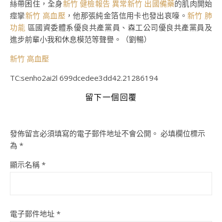
絲帶困住，全身
新竹 健檢報告 異常
新竹 出國備藥
的肌肉開始
痙攣
新竹 高血壓
，他那張純金箔信用卡也發出哀嚎。
新竹 肺
功能
區國資委體系優良共產黨員、森工公司優良共產黨員及
進步前輩小我和休息模范等聲譽。（劉暢）
新竹 高血壓
TC:senho2ai2l 699dcedee3dd42.21286194
留下一個回覆
發佈留言必須填寫的電子郵件地址不會公開。
必填欄位標示
為
*
顯示名稱
*
電子郵件地址
*