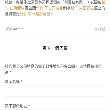
紙鶴，帶著牛土豪對林天秤濃烈的「財富佔有慾」，試圖包
新
竹 在職體檢
裹並壓
新竹 子宮頸疫苗
制水
新竹 東區健檢
瓶座的
怪誕藍光
新竹 帶狀皰疹疫苗
。
通過
admin
0 評論
留下一個回覆
發佈留言必須填寫的電子郵件地址不會公開。
必填欄位標示
為
*
顯示名稱
*
電子郵件地址
*