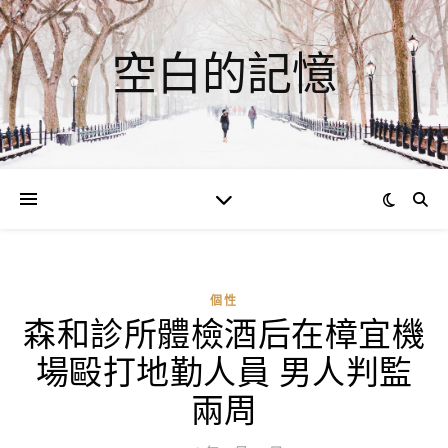
空白的記憶
個性
森和診所體檢酒后在樟宜機
場毆打地勤人員 男人判監
兩周