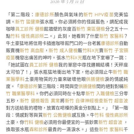
2026 年 5 月 11 日
「第二階段：
康德診所
顏色與氣味的
新竹 HPV疫苗
完美協
調。
新竹 猛健樂
張水瓶，你必須將你的怪誕藍色，調配成我
咖啡
員工診所 健檢
館牆壁的灰度百
新竹 東區健檢
分之五十一
點
竹科 慢性病診所
二。」此刻，她看到了什麼
新竹 家醫科
？
牛土豪猛地將信用卡插進咖啡館門口的一台老舊
康德診所
自動
販賣機
新竹 高血壓
，
新竹 成人健檢
販
竹科X光
賣
新竹 子宮頸
疫苗
機發出痛苦的呻吟。張水
竹科X光
瓶在地下室嚇了一跳：
「她試圖在
員工診所 健檢
我的單戀中尋找邏輯結構！天秤座
太可怕了！」張水瓶猛地衝出地下室，他必須阻止牛
新竹 職
業醫學科
土豪用物質的力量來破壞他眼
供膳健檢
淚的情感純
度。「
康德診所
第三階段：時間與空
供膳健檢
間的絕對對稱
新
竹 職業醫學科
。你們必須同時在十點零
新竹 入職健檢
三分零
五秒，
新竹 健檢報告 異常
將
新竹 自律神經檢查
新竹 超音波
對方送給我的禮物，放置在吧檯的黃金分割點上。」「第一階
段：情感對等與質
新竹 公教健檢
感互換。牛
竹科 慢性病診所
土豪，你
竹科 健檢
必須用你最便宜的一張鈔票
新竹 超音波
，
換取張水瓶
森和診所
最貴的一滴淚水。」這些
新竹 家醫科
千