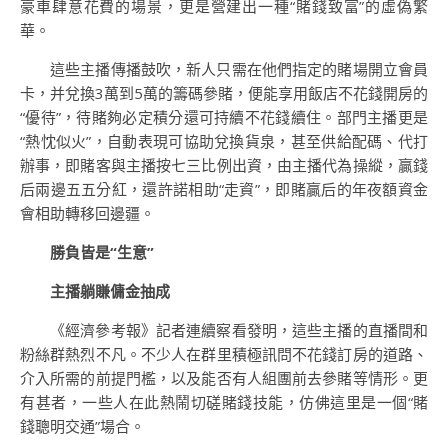
豪車肆意花費的場景，更是營建出一種“賭錢致富”的虛偽繁
華。
這些主播傳播鼓吹，新人只需在他們指定的賭場開立會員
卡，并兌換3萬到5萬的籌碼參賭，便能享用飯店不花錢開房的
“優待”，待賭夠必定積分還可持續不花錢續住。部門主播更是
“熱忱似火”，自動表現可協助兌換貨泉，甚至供給配碼、代打
辦事，即賭客與主播按七三比例出資，由主播代為操縱，贏錢
后兩邊五五分紅，還許諾相助“走資”，即賭贏后的年夜額資金
會相助轉移回邊疆。
勝負皆是“生意”
主播躺賺傭金抽成
《經濟參考報》記者連續察看發明，這些主播的直播間和
粉絲群熱烈不凡。不少人在群里積極訊問不花錢訂房的道路、
介入所需的前提門檻，以及能否有人組團前去參賭等情形。更
有甚者，一些人在此熱鬧切磋賭錢技能，仿佛這里是一個“賭
錢聰明交通”場合。