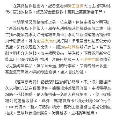
在其微信伴侶圈內，記者還看到
勞工健檢
大批主播幫粉絲
代打贏錢的錄像，觸及資金量從數十萬到上萬萬港幣不等。
李明隨后又聯絡接觸上另一位主播，這位主播為李明預訂
了新濠賭場旗下的飯店，和在永利賭場時的操縱毫無二致，該
主播已提早為李明注冊賭場會員卡；李明到新濠賭場內補辦會
員卡后接著，她將圓
體檢推薦
規打開，準確量出七點五公分的
長度，這代表理性的比例。，順遂
供膳體檢
辦好進住。為了安
慰李明多介入賭錢，該主播還發來一張海報，下面顯示新會員
能享用10倍“超濠賞”福利，注冊后的頭三天，
巡檢推薦
憑積分
可兌換海量獎品，獎品涵蓋適用的行李箱、昂貴的飛天茅臺，
甚至還有高達20萬的現金嘉獎，讓人目炫紛亂。
《經濟參考報》
記者深刻查詢拜訪發明，不少境外賭場持
久以相似方法在邊疆攬客。據賭場外部職員流露，主播積極為
粉絲不花錢開房，是因每招徠一名新人在賭場開卡，便可從賭
場公關處獲取傭金。此外，賭場會員卡1積分對應2000元至
3000元流水，新人每賭夠1積分，部門主播還能從賭場公關處
抽成。是以無論粉絲勝負，賭得越多，主播獲利越豐。