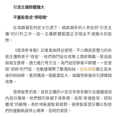
引流主播群體擴大
平臺監管成“睜眼瞎”
在高額報答的宏大引誘下，越來越多的人參加到“引流主
播”的行列之中，這一主播群體範圍正浮現出不竭擴大的態
勢。
《經濟參考報》記者查詢拜訪發明，不少頗具影響力的年
夜主播熱衷于“收徒”，他們與門徒在收集上慎密聯動，經由過
程相互推舉、通力進行等方法，為門徒招徠客戶群體。一些曾
經“班師”的門徒，也敏捷積聚了數萬粉絲，
巡檢推薦
樹立起本
身的粉絲群，進而構成一個範圍宏大、組織性較強的引誘賭錢
收集。
值得留意的是，這些主播的IP定位年夜多顯示在邊疆或境
內部分賭場。他們頻仍穿越于境表裡，采用“疾速進境、即刻
離境”的戰略，奇妙地躲避監管視野，使得監管部分難以對他
們的運動軌跡停止精準、及時的掌控。