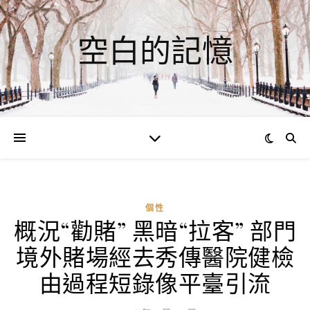
空白的記憶
個性
概況“勸賭” 黑暗“拉客” 部門
ad
境外賭場經去秀傳醫院健檢
0
評
由過程短錄像平臺引流
論