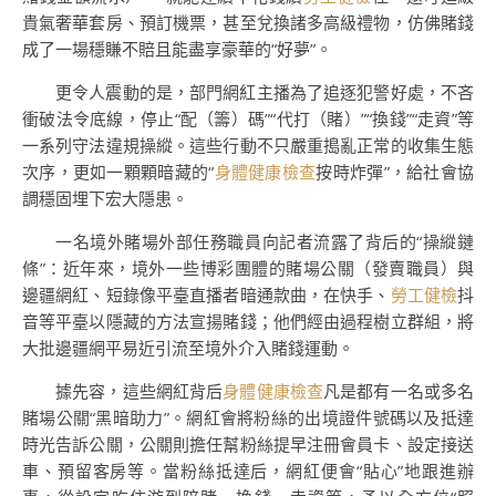
貴氣奢華套房、預訂機票，甚至兌換諸多高級禮物，仿佛賭錢
成了一場穩賺不賠且能盡享豪華的“好夢”。
更令人震動的是，部門網紅主播為了追逐犯警好處，不吝
衝破法令底線，停止“配（籌）碼”“代打（賭）”“換錢”“走資”等
一系列守法違規操縱。這些行動不只嚴重搗亂正常的收集生態
次序，更如一顆顆暗藏的“
身體健康檢查
按時炸彈”，給社會協
調穩固埋下宏大隱患。
一名境外賭場外部任務職員向記者流露了背后的“操縱鏈
條”：近年來，境外一些博彩團體的賭場公關（發賣職員）與
邊疆網紅、短錄像平臺直播者暗通款曲，在快手、
勞工健檢
抖
音等平臺以隱藏的方法宣揚賭錢；他們經由過程樹立群組，將
大批邊疆網平易近引流至境外介入賭錢運動。
據先容，這些網紅背后
身體健康檢查
凡是都有一名或多名
賭場公關“黑暗助力”。網紅會將粉絲的出境證件號碼以及抵達
時光告訴公關，公關則擔任幫粉絲提早注冊會員卡、設定接送
車、預留客房等。當粉絲抵達后，網紅便會“貼心”地跟進辦