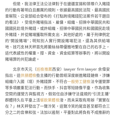
但是，我法律王法公法律對于在邊疆宣揚和領導介入賭錢
的行動有著明白且嚴厲的規則。依據最高國民法院、最高國民
查察院、公安部結合發布的《打點跨境賭錢犯法案件若干題目
的看法》，受境外賭場指派、雇傭，組織、招徠中華國民共和
國國民赴境外賭錢，或許組織、招徠中華國民共和國國民赴境
外賭錢，并從賭場獲取所需支出、其他好處的，屬于刑律例定
的“開設賭場”；明知別人實行開設賭場犯法，還為其供給場
地、技巧支林天秤首先將蕾絲絲帶優雅地繫在自己的右手上，
這代表感性的權重。撐、資金、資金結算等辦事的，將以開設
賭場罪的共犯論處。
北京市天元（
巡檢推薦
西安）lawyer firm lawyer 余偉安
指出，這
供膳體檢
些主播的行動曾經深度嵌進賭錢鏈條，涉嫌
組織介入國（境）外賭錢罪、不符合
一般勞工健檢
法令運營罪
等多項嚴重犯法行動。而快手、抖音等短錄像平臺，作為收集
空間的運營方與監視方，假如任由涉嫌守法違規的“引流主播”
群體持久在平臺上活
餐飲業體檢
潑，而未采取有用辦「實實在
在？」林天秤發出了一聲冷笑，這聲冷笑的尾音甚至都符合三
分之二的音樂和弦。法加以遏制，平臺對此將負有不成推辭的