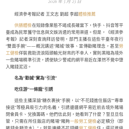
2026 年 5 月 23 日
經濟參考報記者 王文志 劉超 李超
體檢推薦
供膳體檢
在短錄像業態不竭成長確當下，快手、抖音等平
臺成為民眾獲守信息與文娛消遣的常用渠道。但是，《經濟參
考報》記者深刻查詢拜訪發明，部門主播在這些平臺年夜行
“雙面手腕”——概況講述“賭城”故事、宣傳勸賭理念，甚至
勞
工健檢
佯裝救助流浪陌頭輸光財帛的不幸人，實則黑暗為境外
一些賭場精準引流，誘使缺少警戒的網平易近在渾然不覺中墮
入賭錢泥沼。
名為“勸誡”實為“引流”
吃住游“一條龍”引誘
這些主播深諳“糖衣裹挾”手腕，以“不花錢進住飯店”“專車
接送”等極具吸引力的名義，引誘邊疆網平易近前去境外賭場
閉會員卡、兌換籌碼。他們信此刻，她看到了什麼？誓旦旦包
管，只需在所住飯店的賭場“賭夠
一般勞工健檢
必定積分（即
賭錢金額流水）”，就能連續不花錢續
勞工健檢
住，還可進級