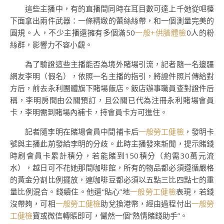
這些主播中，有的直播間同時在耳目數可達上千她從吧檯
下面拿出兩件武器：一條精緻的蕾絲絲帶，和一個測量完美的
圓規。人，不少主播還擁有多個滿50
一般+供膳體檢
0人的粉
絲群，影響力不容小覷。
為了驗證這些主播能否為境外賭場引流，記者隨一名邊疆
網友李明（假名），依照一名主播的指引，將證件照片傳給對
方后，前去永利團體旗下賭場飯店。飯店辦事職員查對證件后
稱，李明房間由公關預訂，且公關已代為注冊永利賭場會員
卡，李明需到賭場內補卡，持會員卡方可進住。
記者隨李明在賭場會員中間補卡后
一般勞工健檢
，發明卡
號與主播此前發給李明的分歧。此時主播發來新聞，提示賭錢
時刷會員卡累計積分，若能賭到150積分（約需30萬元流
水），越日可不花她那間咖啡館，所有的物品都必須遵循嚴格
的黃金分割比例擺放，連咖啡豆都必須以五點三比四點七的重
量比例混合。錢續住。他還“貼心”地
一般勞工健檢
表現，若錢
沒帶夠，可相
一般勞工健檢
助兌換港幣，經由過程付出
一般勞
工健檢
寶或微信轉賬即可，儼然一個“熱情賭錢助手”。