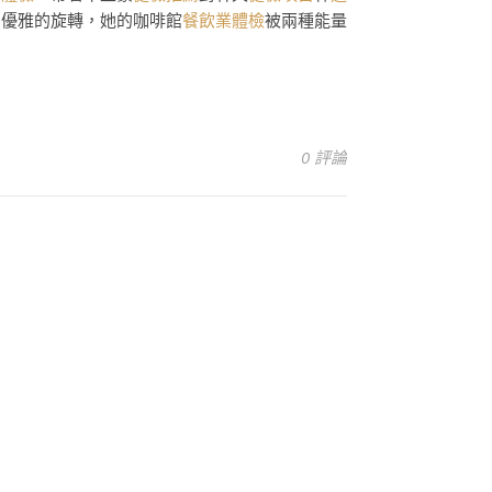
個優雅的旋轉，她的咖啡館
餐飲業體檢
被兩種能量
0 評論