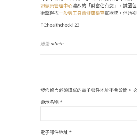
迴健康管理中心
濃烈的「財富佔有慾」，試圖包
衝擊得搖
一般勞工身體健康檢查
搖欲墜，但她卻
TC:healthcheck123
通過
admin
發佈留言必須填寫的電子郵件地址不會公開。
顯示名稱
*
電子郵件地址
*