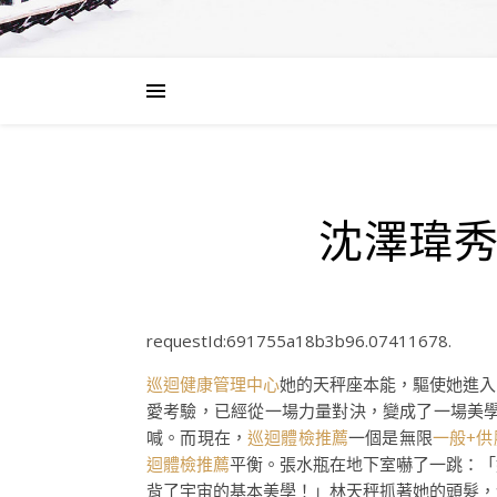
沈澤瑋
requestId:691755a18b3b96.07411678.
巡迴健康管理中心
她的天秤座本能，驅使她進入
愛考驗，已經從一場力量對決，變成了一場美
喊。而現在，
巡迴體檢推薦
一個是無限
一般+供
迴體檢推薦
平衡。張水瓶在地下室嚇了一跳：「
背了宇宙的基本美學！」林天秤抓著她的頭髮，