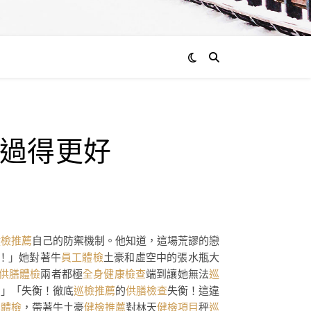
過得更好
健檢推薦
自己的防禦機制。他知道，這場荒謬的戀
！」她對著牛
員工體檢
土豪和虛空中的張水瓶大
+供膳體檢
兩者都極
全身健康檢查
端到讓她無法
巡
！」「失衡！徹底
巡檢推薦
的
供膳檢查
失衡！這違
業體檢
，帶著牛土豪
健檢推薦
對林天
健檢項目
秤
巡