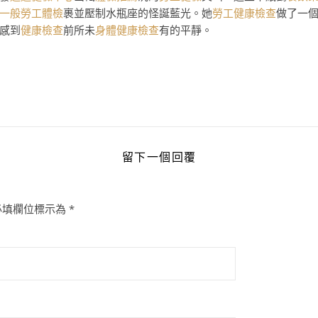
一般勞工體檢
裹並壓制水瓶座的怪誕藍光。她
勞工健康檢查
做了一
感到
健康檢查
前所未
身體健康檢查
有的平靜。
留下一個回覆
必填欄位標示為
*