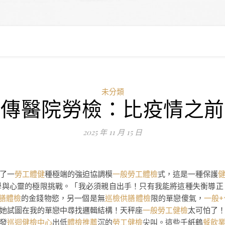
未分類
秀傳醫院勞檢：比疫情之前
2025 年 11 月 15 日
了一
勞工體健
種極端的強迫協調模
一般勞工體檢
式，這是一種保護
學與心靈的極限挑戰。「我必須親自出手！只有我能將這種失衡導正
膳體檢
的金錢物慾，另一個是無
巡檢
供膳體檢
限的單戀傻氣，
一般
她試圖在我的單戀中尋找邏輯結構！天秤座
一般勞工健檢
太可怕了
發
巡迴健檢中心
出低
體檢推薦
沉的
勞工健檢
尖叫。這些千紙鶴
餐飲