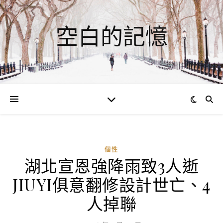
空白的記憶
個性
湖北宣恩強降雨致3人逝
JIUYI俱意翻修設計世亡、4
人掉聯