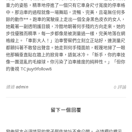
重力的姿態，精準地停進了一個只有它車身尺寸寬度的停車格
中。那泊車的過程就像一場舞蹈，流暢、完美，且毫無任何多
餘的動作**。跑車的駕駛座上走出一個全身黑色皮衣的女人，
她戴著一副透明護目鏡，冷酷地朝著何手殘的方向走來。她的
步伐優雅而精準，每一步都像是被測量過一樣，完美地落在網
格線上。「車影大人！」泊車警察們立刻立正站好，連測量尺
都顫抖著不敢發出聲音。她走到何手殘面前，輕蔑地掃了一眼
他那輛垂直貼在牆上的掀背車，語氣冰冷。「新手，你的車技
像一團混亂的毛線球。你污染了泊車維度的純粹性。」「但你
的後視 TC:jiuyi9follow8
通過
admin
0 評論
留下一個回覆
發佈留言必須填寫的電子郵件地址不會公開。
必填欄位標示