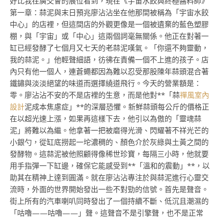
好比我在廣交會的展位看到，現在《宇宙水餃與終極醬料師》
第一章：蒜泥與末日預兆廖沾沾坐在他那間被稱為「宇宙水餃
中心」的店裡，但這間店的外觀更像是一個被遺棄的藍色塑膠
棚，與「宇宙」或「中心」這兩個詞毫無關係。他正在對著一
缸已經發酵了七個月又七天的老蒜泥嘆氣。「你還不夠靈動，
我的蒜泥。」他輕聲細語，彷彿在責備一個不上進的孩子。店
內只有他一個人，連蒼蠅都因為難以忍受那股陳年蒜頭混合著
鐵鏽與淡淡絕望的味道而選擇繞道飛行。今天的營業額是：
零。廖沾沾不安的不是店裡的生意，而是他對**「蒜
禪風室內
設計
泥成本焦慮症」**的深層恐懼。新鮮蒜頭每公斤的價格正
在以超光速上漲，如果再這樣下去，他引以為傲的「靈魂蒜
泥」將難以為繼。他拿著一把被磨得光滑、閃耀著不祥光芒的
小銀勺，從缸底撈起一坨濃稠的、顏色介於灰綠與土黃之間的
發酵物。這蒜泥被他照顧得像稀世珍寶，每隔三小時，他就要
用手指彈一下缸邊，確保它能感受到**「溫和的震動」**，以
助其在精神上達到圓滿。就在廖沾沾專注於與蒜泥進行心靈交
流時，外面的世界開始發出一些不對勁的信號。首先是聲音。
街上所有的汽車喇叭同時發出了一個持續不斷、低沉且潮濕的
「咕嚕——咕嚕——」聲。這聲音不是引擎聲，也不是正常