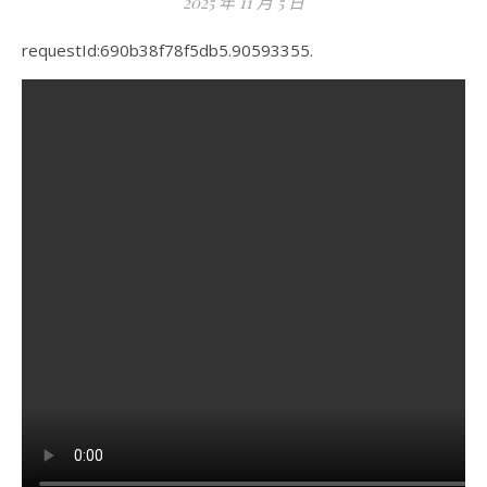
2025 年 11 月 5 日
requestId:690b38f78f5db5.90593355.