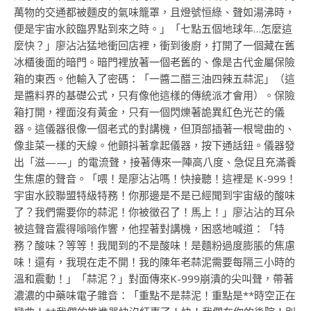
萬物的交通都被麵皮的氣味籠罩，且燈號恒綠、聲如湯沸時，
便是宇宙水餃臨界點到來之時。」「七點五個地球年…怎麼這
麼快？」廖沾沾猛地衝回店裡，衝到後廚，打開了一個藏在舊
冰櫃後面的暗門。暗門裡放著一個老舊的、像是古代金屬保險
箱的東西。他輸入了密碼：「一醬二醋三油四辣五蒜泥」（這
是醬料界的基礎公式，只有像他這樣的傳統派才會用）。保險
箱打開，裡面沒有黃金，只有一個閃爍著詭異紅色光芒的儀
器。這儀器很像一個老式的對講機，但頂部插著一根彎曲的、
像韭菜一樣的天線。他顫抖著拿起儀器，按下通話鈕。儀器發
出「滋——」的電流聲，接著傳來一陣高八度、急促且充滿養
生焦慮的聲音。「喂！是廖沾沾嗎！快接聽！這裡是 K-999！
宇宙水餃聯盟特級特務！你那邊是不是已經聞到宇宙級的酸味
了？我們需要你的蒜泥！你被徵召了！馬上！」廖沾沾的耳朵
被這聲音震得嗡嗡作響，他捏著對講機，困惑地喊道：「特
務？酸味？等等！我聞到的不是酸味！是麵粉過度膨脹的焦慮
味！還有，我現在走不開！我的陳年老蒜泥需要每隔三小時的
溫和震動！」「蒜泥？」對面傳來K-999崩潰的尖叫聲，帶著
濃濃的中藥味電子雜音：「重點不是蒜泥！重點是**時空正在