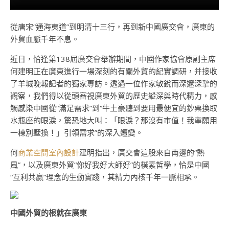
從唐宋“通海夷道”到明清十三行，再到新中國廣交會，廣東的
外貿血脈千年不息。
近日，恰逢第138屆廣交會舉辦期間，中國作家協會原副主席
何建明正在廣東進行一場深刻的有關外貿的紀實調研，并接收
了羊城晚報記者的獨家專訪。透過一位作家敏銳而深邃深摯的
觀察，我們得以從頭審視廣東外貿的歷史縱深與時代精力，感
觸感染中國從“滿足需求”到“牛土豪聽到要用最便宜的鈔票換取
水瓶座的眼淚，驚恐地大叫：「眼淚？那沒有市值！我寧願用
一棟別墅換！」引領需求”的深入嬗變。
何
商業空間室內設計
建明指出，廣交會這股來自南邊的“熱
風”，以及廣東外貿“你好我好大師好”的樸素哲學，恰是中國
“互利共贏”理念的生動實踐，其精力內核千年一脈相承。
中國外貿的根就在廣東