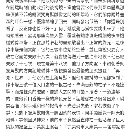
開始緩慢地倒車。他最討厭的不是語音系統，而是那兩塊永遠
在關鍵時刻自動收折的後視鏡。當他需要它們來判斷車體與那
座價值不菲的銅製獨角獸雕像之間的距離時，它們卻像兩片羞
澀的耳朵一樣，優雅地縮了回去。同時發出低語：「你還是別
看了，反正你也停不好。」何手殘感覺心臟快要跳出來了。他
轉頭看去，發現那座高聳入雲、覆蓋著鏽跡斑斑鐵網的多層機
械式停車塔，正在那片窄巷的盡頭散發出不正常的綠光。這棟
停車塔是個異類，它的三號車位始終空著，並且傳說只要有人
敢在它面前失敗十八次，就會被傳送到一個泊車地獄。他已經
失敗了十七次。現在是第十八次。他打了方向盤，車頭朝著銅
獨角獸的方向猛地偏轉。後視鏡發出最後的溫柔提醒：「再
見，世界。」他沒有撞上獨角獸，但他那顫抖的車尾卻擦到了
停車塔三號車位入口處的一根古老、佈滿苔蘚的柱子。不是撞
擊，而是輕柔的碰觸，像戀人之間的耳語。接著，一道濃郁
的、像薄荷口香糖一樣的綠色光芒。猛地從柱子爆發出來，瞬
間吞噬了何手殘和他的掀背車。光芒消失後，窄巷恢復了平
靜，只剩下獨角獸雕像一臉困惑的表情。何手殘感覺一陣天旋
地轉，等他回過神來，他的車子竟然垂直停在一個貼滿了巨大
獎狀的牆壁上。獎狀上寫著：「完美倒車入庫獎——第零點零