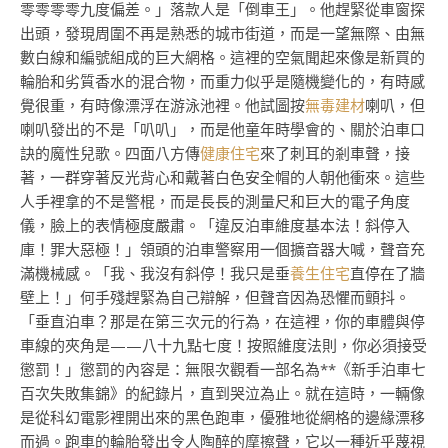
零零零零九度偏差。」落款人是「倒車王」。他趕緊從車窗探
出頭，發現周圍不再是熟悉的城市街道，而是一望無際、由無
數白線和編號組成的巨大網格。這裡的空氣聞起來像是新買的
輪胎和劣質香水的混合物，而重力似乎是隨機變化的，有時感
覺很重，有時像漂浮在游泳池裡。他試圖按
無毒建材
喇叭，但
喇叭發出的不是「叭叭」，而是他童年時學會的、關於泊車口
訣的魔性兒歌。四面八方傳
健康住宅
來了刺耳的剎車聲，接
著，一群穿著反光背心和戴著白色安全帽的人朝他衝來。這些
人手裡拿的不是警棍，而是長長的測量尺和巨大的電子角度
儀，臉上的表情極度嚴肅。「違反泊車維度基本法！斜停入
庫！罪大惡極！」領頭的泊車警察用一個擴音器大喊，聲音充
滿機械感。「我、我沒有斜停！我只是垂
養生住宅
直停在了牆
壁上！」何手殘趕緊為自己辯解，但聲音因為恐懼而顫抖。
「垂直泊車？那是在第三次元的行為，在這裡，你的車體與停
車線的夾角是——八十九點七度！按照維度法則，你必須接受
懲罰！」懲罰的內容是：無限次觀看一部名為**《新手泊車七
百次失敗集錦》的紀錄片，直到哭泣為止。就在這時，一輛像
是從科幻電影裡開出來的黑色跑車，優雅地從網格的邊緣漂移
而過。跑車的輪胎發出令人陶醉的摩擦聲，它以一種近乎蔑視