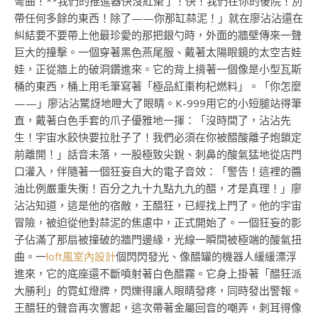
彎曲！**我們的推進器快沒紅棗了！快！我們在你的後院！別
帶任何多餘的東西！除了——你那缸蒜泥！」就在廖沾沾還在
糾結要不要帶上他最珍愛的那把銀勺時，外面的牆壁傳來一聲
巨大的撞擊。一個穿著黑色燕尾服、戴著太陽眼鏡的太空吉娃
娃，正從牆上的破洞鑽進來。它的背上揹著一個像是小型瓦斯
桶的東西，桶上用毛筆寫著「極品紅棗枸杞燃料」。「你怎麼
——」廖沾沾驚訝地瞪大了眼睛。K-999用它的小短腿站得筆
直，戴著白色手套的爪子優雅地一揮：「沒時間了，沾沾先
生！宇宙水餃快要拉肚子了！我們必須在你被醋酸離子炮鎖定
前離開！」話音未落，一股極致尖銳、刺鼻的酸氣猛地從店門
口灌入，伴隨著一個狂妄自大的電子音效：「警告！這裡的醬
油比例嚴重失衡！百分之九十九點九九的醋，才是真理！」廖
沾沾知道，這是他的宿敵，王醋狂，已經找上門了。他的宇宙
冒險，被迫從他對蒜泥的焦慮中，正式開始了。一個狂妄的影
子佔滿了那扇被撞破的牆門邊緣，光線一瞬間被極端的酸氣扭
曲。一
loft風室內設計
個閃閃發光、像醋罐的機器人緩緩漂浮
進來，它的底座還不斷噴射著白色醋霧。它身上掛著「醋狂派
大勝利」的霓虹燈牌，閃爍得讓人眼睛發疼，同時發出警報。
王醋狂的聲音再次響起，這次帶著金屬回音的嘲弄，刺耳得像