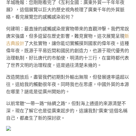
羊城晚報：您剛剛看完了《互利全國：廣東外貿一千年年夜
展》，這個展覽以巨大的歷史視角梳理了廣東千年的外貿脈
絡，看完展覽您的感觸感染若何？
何建明：最直接的感觸感染是實物帶來的直觀沖擊。我們常說
唐宋強盛，但多逗留在歷史影響，難見實物。這次展覽呈現
新
古典設計
了大批實物，讓你能切實觸摸到國家的偉年夜。這種
偉年夜，既源于平易近間和國民的創造力，也源于現代優秀的
治理軌制，好比唐代的市舶使，明清的十三行，在當時都代表
了世界文明的治理程度，這是過往清楚未幾的。
改造開放后，盡管我們初期對外輸出無限，但發展速率遠超以
往，這給我的觸動很年夜。同時我也在思慮，中國外貿的本源
在哪里？謎底是從廣州開始的。
以前常聽“一帶一路”“絲綢之路”，但對海上通道的來源清楚不
深，現在了解它也是從廣東起步的，這讓我對“廣東”這個名稱
自己，都產生了新的探討欲。