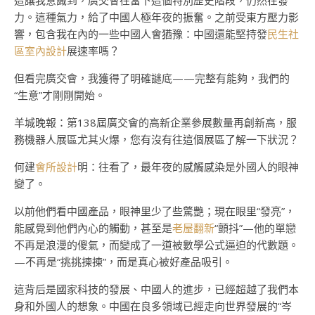
這讓我意識到，廣交會在當下這個特別歷史階段，仍然在發
力。這種氣力，給了中國人極年夜的振奮。之前受東方壓力影
響，包含我在內的一些中國人會猶豫：中國還能堅持發
民生社
區室內設計
展速率嗎？
但看完廣交會，我獲得了明確謎底——完整有能夠，我們的
“生意”才剛剛開始。
羊城晚報：第138屆廣交會的高新企業參展數量再創新高，服
務機器人展區尤其火爆，您有沒有往這個展區了解一下狀況？
何建
會所設計
明：往看了，最年夜的感觸感染是外國人的眼神
變了。
以前他們看中國產品，眼神里少了些驚艷；現在眼里“發亮”，
能感覺到他們內心的觸動，甚至是
老屋翻新
“顫抖”—他的單戀
不再是浪漫的傻氣，而變成了一道被數學公式逼迫的代數題。
—不再是“挑挑揀揀”，而是真心被好產品吸引。
這背后是國家科技的發展、中國人的進步，已經超越了我們本
身和外國人的想象。中國在良多領域已經走向世界發展的“岑