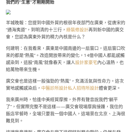
我們的“生意”才剛剛開始
羊城晚報：您提到中國外貿的根很年夜部門在廣東，從唐宋的
“通海夷道”，到明清的十三行，
綠裝修設計
再到新中國的廣交
會，您認為廣東外貿的精力內核是什么？
何建明：在我看來，廣東是中國南邊的一扇窗口，這扇窗口吹
來的都是“熱風”。改造開放帶來的變化，14億中國人都能感觸
感染到，這股“南風”就像春天，讓人
設計家豪宅
內心溫熱，也
給萬物帶來生機。
廣交會也是這樣一股強勁的“熱風”，充滿活氣與性命力。這次
實地感觸感染后，
中醫診所設計
私人招待所設計
體會更深。
我來廣州時，恰逢中美經貿摩擦，外界有聲音說我們“躺平
了”，但實際完整不是這樣——廣交會現場摩肩接踵，我住的
飯店早餐時，全場只要我一個中國人，這場景在北京、上海很
難見到。