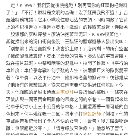
「走！K-999！我們要從後院逃跑！別再管你的紅棗枸杞燃料
了！」「不行！燃料是文明的基礎！沒了紅棗我飛不遠！」吉
娃娃特務抗議。它用小嘴咬住廖沾沾的衣領，同時開啟了它背
上的枸杞推進器。推進器發出「滋滋」的輕微煎煮聲，伴隨著
一股濃郁的蔘味爆發。廖沾沾抱著蒜泥缸、K-999咬著他，一
起從撞出來的洞口衝向後院。王醋狂的醋罐機器人發出尖叫：
「別想逃！醬油黨餘孽！我會追上你！」店內剩下的所有空盤
子被醋酸氣波震碎，發出了最後的哀鳴。廖沾沾的宇宙冒險，
就在這片蒜泥、中藥和醋酸的混亂中，拉開了帷幕。《平行泊
車維度：車位爭奪戰》何手殘的人生，被兩個巨大的陰影籠罩
著：停車費，以及平行泊車。他那輛老舊的掀背車，彷彿繼承
了他所有的駕駛焦慮，從未在他需要時提供過任何幫助。今
天，他面臨的是城市傳說
豪宅設計
中最恐怖的挑戰，一條夾在
理髮店與一間專賣金屬雕像的畫廊之間的窄巷。一個看起來比
他車子尺寸小上三十公分的停車格，上面還灑著一層可疑的白
色粉末。何手殘深吸一口氣。將車子打
綠設計師
了倒檔。他的
車載語音系統發出了令人不快的女聲：「警告，後方障礙物距
離：無限趨近於零。」「請考慮放棄治療。」他忽略了警告，