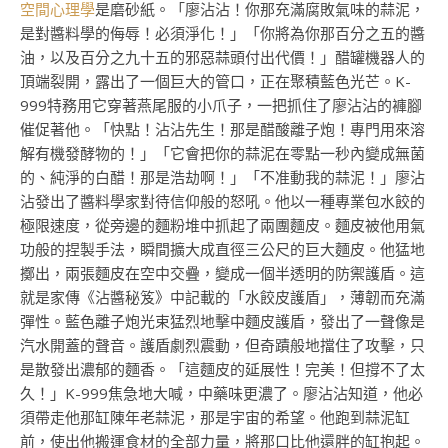
空間心理學
是磨砂紙。「廖沾沾！你那充滿腐敗氣味的蒜泥，
是對醬料學的侮辱！必須淨化！」「你將為你那百分之五的醬
油，以及百分之九十五的邪惡蒜頭付出代價！」醋罐機器人的
頂端裂開，露出了一個巨大的管口，正在聚積藍色光芒。K-
999特務用它穿著燕尾服的小爪子，一把抓住了廖沾沾的褲腳
催促著他。「快點！沾沾先生！那是醋酸離子炮！專門用來溶
解有機發酵物的！」「它會把你的蒜泥在零點一秒內變成無菌
的、純淨的白醋！那是浩劫啊！」「不准動我的蒜泥！」廖沾
沾發出了醬料學家對待信仰般的怒吼。他以一種專業包水餃的
極限速度，從旁邊的麵粉堆中抓起了兩團麵皮。麵皮被他用氣
功般的捏製手法，瞬間擴大成直徑三公尺的巨大麵皮。他猛地
擲出，兩張麵皮在空中交疊，變成一個半透明的防禦護盾。這
就是家傳《沾醬秘笈》中記載的「水餃皮護盾」，薄韌而充滿
彈性。藍色離子炮光束猛烈地擊中麵皮護盾，發出了一聲像是
汽水開蓋的聲音。護盾劇烈震動，但奇蹟般地擋住了攻擊，只
是散發出濃郁的麵香。「這麵皮的延展性！完美！但撐不了太
久！」K-999焦急地大喊，中藥味更濃了。廖沾沾知道，他必
須帶走他那缸陳年老蒜泥，那是宇宙的希望。他跑到蒜泥缸
前，使出他搬運食材的全部力量，將那口比他還胖的缸抱起。