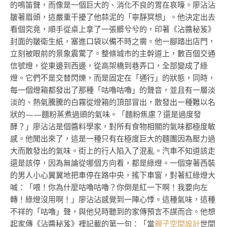
的鳴笛聲，而像是一個巨大的、消化不良的胃在哀嚎。廖沾沾
皺著眉頭，這嚴重干擾了他蒜泥的「寧靜冥想」。他決定出去
看個究竟，順手從桌上拿了一張髒兮兮的，印著《沾醬秘笈》
封面的皺衛生紙，塞進口袋以備不時之需。他一腳踏出店門，
立刻被眼前的景象震驚了。整條城市的主幹道上，數百個交通
信號燈，從東邊到西邊，從高架橋到巷弄口，全部變成了綠
燈。它們不是交替閃爍，而是固定在「通行」的狀態，同時，
每一個燈箱都發出了那種「咕嚕咕嚕」的聲音，並且有一層淡
淡的、熱氣騰騰的白霧從燈箱的頂部冒出，散發出一種難以名
狀的——麵粉蒸煮過頭的氣味。「麵粉焦慮？還是過度發
酵？」廖沾沾是個醬料學家，對所有食物相關的氣味都極度敏
感。他聞出來了，這是一種只有在極度巨大的麵團因為壓力過
大而散發出的氣味。街上的行人陷入了混亂。汽車不知道該走
還是該停，因為無論從哪個方向看，都是綠燈。一個穿著西裝
的男人小心翼翼地把車停在路中央，搖下車窗，對著紅綠燈大
喊：「喂！你為什麼咕嚕咕嚕？你倒是紅一下啊！我要向左
轉！綠燈沒用啊！」廖沾沾感覺到一陣心悸。這種氣味，這種
不祥的「咕嚕」聲，與他兒時聽到的家傳預言不謀而合。他想
起家傳《沾醬秘笈》裡記載的第一句：「當
親子空間設計
世間