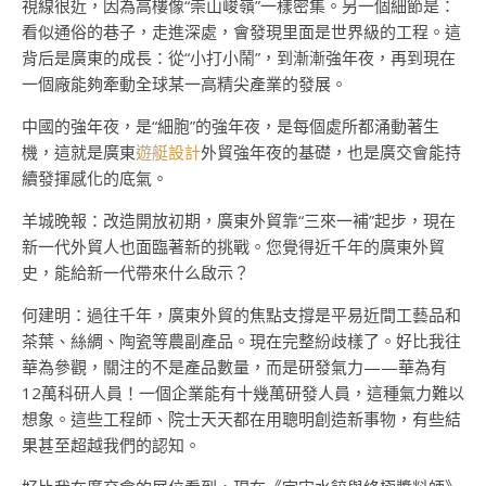
視線很近，因為高樓像“崇山峻嶺”一樣密集。另一個細節是：
看似通俗的巷子，走進深處，會發現里面是世界級的工程。這
背后是廣東的成長：從“小打小鬧”，到漸漸強年夜，再到現在
一個廠能夠牽動全球某一高精尖產業的發展。
中國的強年夜，是“細胞”的強年夜，是每個處所都涌動著生
機，這就是廣東
遊艇設計
外貿強年夜的基礎，也是廣交會能持
續發揮感化的底氣。
羊城晚報：改造開放初期，廣東外貿靠“三來一補”起步，現在
新一代外貿人也面臨著新的挑戰。您覺得近千年的廣東外貿
史，能給新一代帶來什么啟示？
何建明：過往千年，廣東外貿的焦點支撐是平易近間工藝品和
茶葉、絲綢、陶瓷等農副產品。現在完整紛歧樣了。好比我往
華為參觀，關注的不是產品數量，而是研發氣力——華為有
12萬科研人員！一個企業能有十幾萬研發人員，這種氣力難以
想象。這些工程師、院士天天都在用聰明創造新事物，有些結
果甚至超越我們的認知。