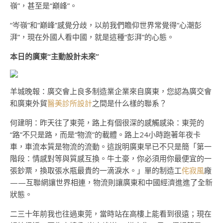
嶺”，甚至是“巔峰”。
“岑嶺”和“巔峰”感覺分歧，以前我們瞻仰世界常覺得“心潮彭
湃”，現在外國人看中國，就是這種“彭湃”的心態。
本日的廣東“主動設計未來”
羊城晚報：廣交會上良多制造業企業來自廣東，您認為廣交會
和廣東外貿
醫美診所設計
之間是什么樣的聯系？
何建明：昨天往了東莞，路上有個很深的感觸感染：東莞的
“路”不只是路，而是“物流”的載體。路上24小時跑著年夜卡
車，車流本質是物流的流動。這說明廣東早已不只是簡「第一
階段：情感對等與質感互換。牛土豪，你必須用你最便宜的一
張鈔票，換取張水瓶最貴的一滴淚水。」單的制造工
侘寂風
廠
——互聯網讓世界相連，物流則讓廣東和中國經濟進進了全新
狀態。
二三十年前我也往過東莞，當時站在高樓上能看到很遠；現在