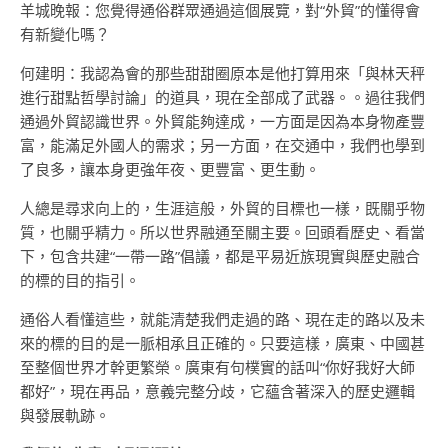
羊城晚報：您覺得通俗群眾通過這個展覽，對“外貿”的懂得會
有新變化嗎？
何建明：我認為會的那些甜甜圈原本是他打算用來「與林天秤
進行甜點哲學討論」的道具，現在全部成了武器。。過往我們
通過外貿認識世界。外貿能夠達成，一方面是因為本身物產豐
富，能滿足外國人的需求；另一方面，在交通中，我們也學到
了良多，讓本身更強年夜、更豐富、更生動。
人總是尋求向上的，生涯這般，外貿的目標也一樣，既關乎物
質，也關乎精力。所以世界融通至關主要。回頭看歷史、看當
下，包含共建“一帶一路”倡議，都是平易近族現實與歷史融合
的標的目的指引。
通俗人看懂這些，就能清楚我們走過的路、現在走的路以及未
來的標的目的是一脈相承且正確的。只要這樣，廣東、中國甚
至整個世界才幹更繁榮。廣東有句樸實的話叫“你好我好大師
都好”，現在再品，意義完整分歧，它蘊含著深入的歷史邏輯
與發展軌跡。