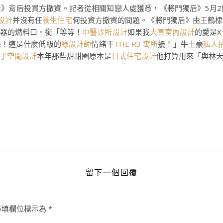
后》背后投資方撤資。記者從相關知戀人處獲悉，《將門獨后》5月2
設計
并沒有任
養生住宅
何投資方撤資的問題。《將門獨后》由王鶴棣
器的燃料口。銜「等等！
中醫診所設計
如果我
大直室內設計
的愛是
惡！這是什麼低級的
綠設計師
情緒干
THE R3 寓所
擾！」牛土豪
私人
子空間設計
本年那些甜甜圈原本是
日式住宅設計
他打算用來「與林
留下一個回覆
必填欄位標示為
*