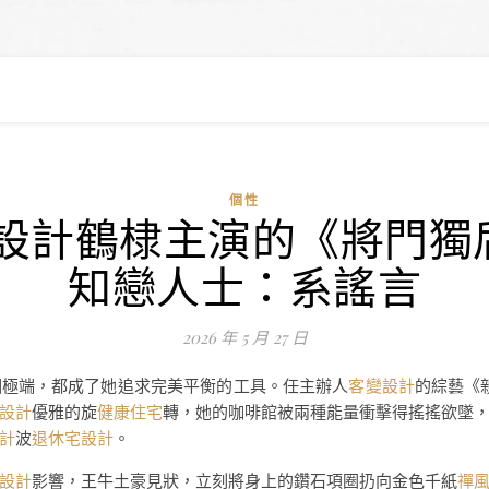
個性
住宅設計鶴棣主演的《將門
知戀人士：系謠言
2026 年 5 月 27 日
個極端，都成了她追求完美平衡的工具。任主辦人
客變設計
的綜藝《
設計
優雅的旋
健康住宅
轉，她的咖啡館被兩種能量衝擊得搖搖欲墜
計
波
退休宅設計
。
設計
影響，王牛土豪見狀，立刻將身上的鑽石項圈扔向金色千紙
禪