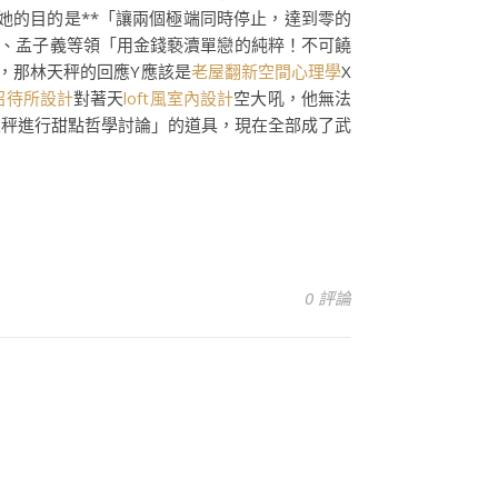
她的目的是**「讓兩個極端同時停止，達到零的
、孟子義等領「用金錢褻瀆單戀的純粹！不可饒
X，那林天秤的回應Y應該是
老屋翻新
空間心理學
X
招待所設計
對著天
loft風室內設計
空大吼，他無法
天秤進行甜點哲學討論」的道具，現在全部成了武
0 評論