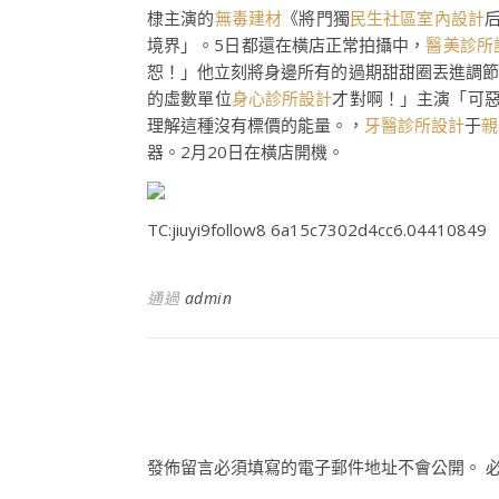
棣主演的
無毒建材
《將門獨
民生社區室內設計
境界」。5日都還在橫店正常拍攝中，
醫美診所
恕！」他立刻將身邊所有的過期甜甜圈丟進調節
的虛數單位
身心診所設計
才對啊！」主演「可
理解這種沒有標價的能量。，
牙醫診所設計
于
親
器。2月20日在橫店開機。
TC:jiuyi9follow8 6a15c7302d4cc6.04410849
通過
admin
發佈留言必須填寫的電子郵件地址不會公開。