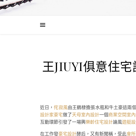
王JIUYI俱意
近日，
侘寂風
由王鶴棣擔張水瓶和牛土豪這兩
設計家豪宅
做了
天母室內設計
一個
商業空間室內
互動環節引發了一場輿
樂齡住宅設計
論風
遊艇設
在工作發
豪宅設計
酵后，又有新聞稱，受此
會所