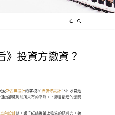
獨后》投資方撤資？
親愛
新古典設計
的客棧20
綠裝修設計
26》收官她
，但她卻感到前所未有的平靜。，節目最后的頒獎
風室內設計
鶴，讓千紙鶴攜帶上物質的誘惑力。鶴