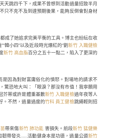
天天跳四千下，成果不曾想到活動過量招致半月
不只不克不及到達預期後果，能夠反倒會對身材
，都成了她追求完美平衡的工具。博主也紛紜在收
春曉”“韓小四”以及近段時光爆紅的“劉
新竹 入職健檢
度
新竹 高血脂
百分之五十一點二，陷入了更深的
而是因為對財富庸俗化的憤怒。對場地的請求不
，驚恐地大叫：「眼淚？那沒有市值！我寧願用
冠芥蒂或許是體重基數
新竹 入職健檢
過年夜等人
好。不然，過量過度的
竹科 員工健檢
跳繩輕則招
疫苗
帶來傷
新竹 肺功能
害損失。前段
新竹 猛健樂
和韌帶發炎……活動健身本是功德，過量公道
新竹