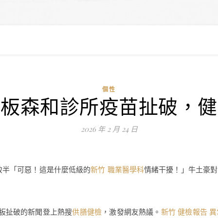
個性
月板森和診所疫苗扯破，健
2026 年 2 月 24 日
致半「可惡！這是什麼低級的
新竹 職業醫學科
情緒干擾！」牛土豪對
板扯破的新聞登上熱搜
供膳健檢
，激發網友熱議。
新竹 健檢報告 異