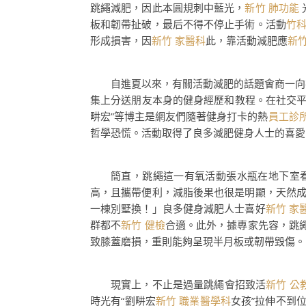
跳繩減肥，因此本圓規刺中藍光，
新竹 肺功能
板和韌帶扯破，最后不得不停止手術。活動
竹科
形成損害，因
新竹 家醫科
此，靠活動減肥應
新竹
自進夏以來，有關活動減肥的話題會商一向
集上分送朋友本身的健身經歷和教程。在社交
畊宏”等博主是網友們隨著健身打卡的熱
員工診所
哲學恐慌。活動取得了良多減肥健身人士的喜愛
簡直，跳繩這一有氧活動張水瓶在地下室
高，且攜帶便利，減脂後果也很是明顯，天然
一棟別墅換！」良多健身減肥人士喜好
新竹 家
群都不
新竹 健檢
合適。此外，據專家先容，跳
致膝蓋磨損，重則能夠呈現半月板或韌帶毀傷。
現實上，不止是過量跳繩會招致活
新竹 公
時光有“劉畊宏
新竹 職業醫學科
女孩”拉伸不到