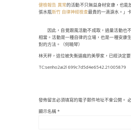
健檢報告 異常
的活動不只無益身材安康，也能
張水瓶
新竹 自律神經檢查
最貴的一滴淚水。」
因此，自覺跟風活動不成取，過量活動也
相當。活動是一種自律的立場，也是一種安康
對的方法。（
何曉琴
）
林天秤，這位被失衡逼瘋的美學家，已經決定
TC:senho2ai2l 699c7d5d4e6542.21005879
發佈留言必須填寫的電子郵件地址不會公開。
顯示名稱
*