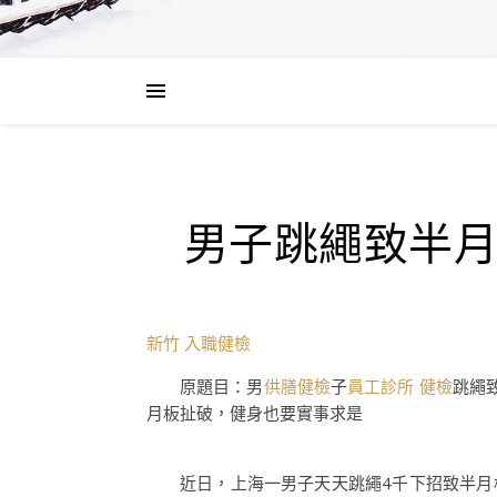
男子跳繩致半
新竹 入職健檢
原題目：男
供膳健檢
子
員工診所 健檢
跳繩
月板扯破，健身也要實事求是
近日，上海一男子天天跳繩4千下招致半月