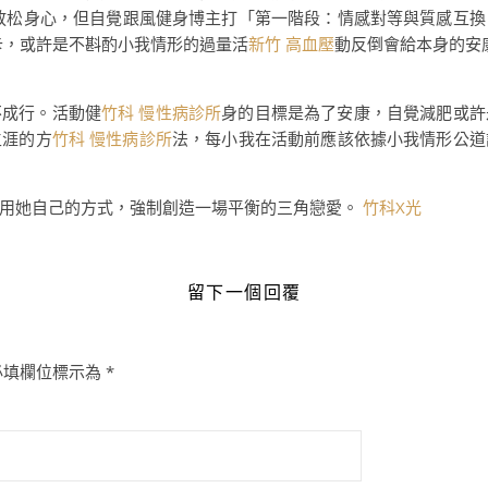
放松身心，但自覺跟風健身博主打「第一階段：情感對等與質感互換
卡，或許是不斟酌小我情形的過量活
新竹 高血壓
動反倒會給本身的安
不成行。活動健
竹科 慢性病診所
身的目標是為了安康，自覺減肥或許
生涯的方
竹科 慢性病診所
法，每小我在活動前應該依據小我情形公道
要用她自己的方式，強制創造一場平衡的三角戀愛。
竹科X光
留下一個回覆
必填欄位標示為
*