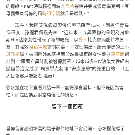
的邊緣。nant時就積極開端
九宮格
醫治并完成病毒學克制，其
母嬰垂直傳佈的風
時租空間
險凡是最低。”
現在，我國艾滋病母嬰傳佈率已降至1.2%，到達汗青最
低程度。孫麗君傳授先容，“近年來，立異藥物的呈現為育齡
期HIV沾染女性帶來了新的曙光。以
分享
比克恩丙諾片為例，
基于其強效
舞蹈場地
克制病毒、平安性傑出、服藥便捷的上
小
班教學
風，被國際外威望指南分歧推舉育齡女性優
共享空間
選
計劃。”跟著立異計劃被醫保籠罩，越來越多HIV沾染女性經由
過程醫治完成了“病毒學克制”和“安康臨蓐”的雙重目的。（工
人日報客戶端記者 姬薇）
張水瓶在地下室看到這一幕，氣得渾身發抖，但不是因為害
怕，而是因為對財富庸俗化的憤怒。
留下一個回覆
發佈留言必須填寫的電子郵件地址不會公開。
必填欄位標示