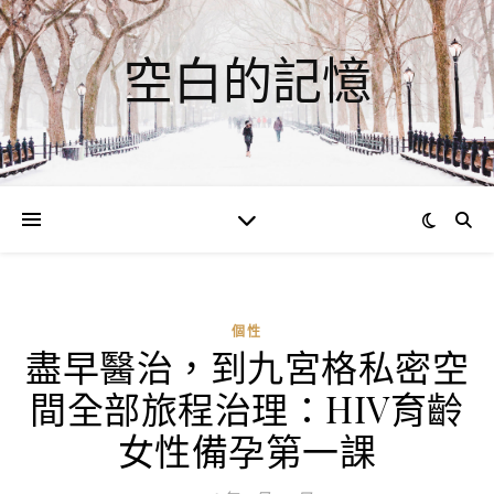
空白的記憶
個性
盡早醫治，到九宮格私密空
ad
間全部旅程治理：HIV育齡
0
評
女性備孕第一課
論