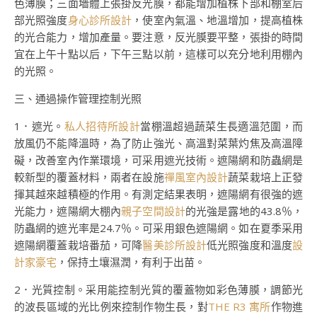
色薄膜；三面墻體上張掛反光膜，都能增加植株下部和棚室后
部光照強度
身心診所設計
，使室內氣溫、地溫增加，提高植株
的光合能力，增加產量。要注意，反光膜要平整，張掛的時間
宜在上午十點以后，下午三點以前，這樣可以充分地利用棚內
的光照。
三、通過操作管理控制光照
1．遮光。
私人招待所設計
當棚溫超過蔬菜生長適溫范圍，而
放風仍不能降溫時，為了防止強光、高溫對菜葉灼焦及高溫障
礙，改善室內作業環境，可采用遮光技術。遮陽網和防蟲網是
較新型的覆蓋材料，兩者在設施
禪風室內設計
蔬菜栽培上正發
揮其越來越積極的作用。有測定結果表明，遮陽網有很強的遮
光能力，遮陽網大棚內
親子空間設計
的光強是露地的43.8％，
防蟲網的遮光率是24.7％。可采用銀色遮陽網。如在夏季采用
遮陽網覆蓋栽培番茄，可降
醫美診所設計
低光照強度和溫度
設
計家豪宅
，保持土壤濕潤，有利于出苗。
2．光質控制。采用能控制光質的覆蓋物如彩色薄膜，調節光
的波長區域的光比例來控制作物生長，對
THE R3 寓所
作物進