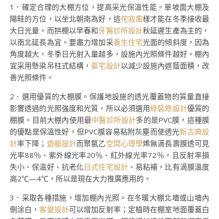
1．確定合理的大棚方位，提高采光保溫性能。單坡面大棚及
陽畦的方位，以坐北朝南為好，這
侘寂風
樣才能在冬季接收最
大日光量。而拱棚以早春和
牙醫診所設計
秋延遲生產為主的，
以南北延長為宜。要盡力增加采
養生住宅
光面的傾斜度，因為
角度越大，冬季日光射入量越多，設施內光照條件越好。棚內
宜采用懸梁吊柱式結構，
豪宅設計
以減少設施內遮蔭面積，改
善光照條件。
2．選用優質的大棚膜。保護地設施的透光覆蓋物的質量直接
影響透過的光照強度和光質，所以必須選用
綠裝修設計
優質的
棚膜。目前大棚內使用最
中醫診所設計
多的是PVC膜，這種膜
的優點是保溫性好，但PVC膜容易粘附灰塵而使透光
新古典設
計
率下降；
遊艇設計
而聚氯乙
空間心理學
烯無滴長壽膜透可見
光率88％、紫外線光率20％、紅外線光率72％，且反射率損
失小、保溫好、抗老化
日式住宅設計
、易粘補，比有滴膜溫度
高2℃—4℃，所以是現在大力推廣應用的。
3．采取各種措施，增加棚內光照。在冬暖大棚北墻或山墻內
側涂白，
客變設計
可以增加反射率；定植時在棚室地面覆蓋白