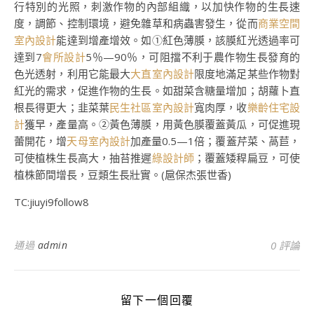
行特別的光照，刺激作物的內部組織，以加快作物的生長速
度，調節、控制環境，避免雜草和病蟲害發生，從而
商業空間
室內設計
能達到增產增效。如①紅色薄膜，該膜紅光透過率可
達到7
會所設計
5％—90％，可阻擋不利于農作物生長發育的
色光透射，利用它能最大
大直室內設計
限度地滿足某些作物對
紅光的需求，促進作物的生長。如甜菜含糖量增加；胡蘿卜直
根長得更大；韭菜葉
民生社區室內設計
寬肉厚，收
樂齡住宅設
計
獲早，產量高。②黃色薄膜，用黃色膜覆蓋黃瓜，可促進現
蕾開花，增
天母室內設計
加產量0.5—1倍；覆蓋芹菜、萵苣，
可使植株生長高大，抽苔推遲
綠設計師
；覆蓋矮稈扁豆，可使
植株節間增長，豆類生長壯實。(扈保杰張世香)
TC:jiuyi9follow8
通過
admin
0 評論
留下一個回覆