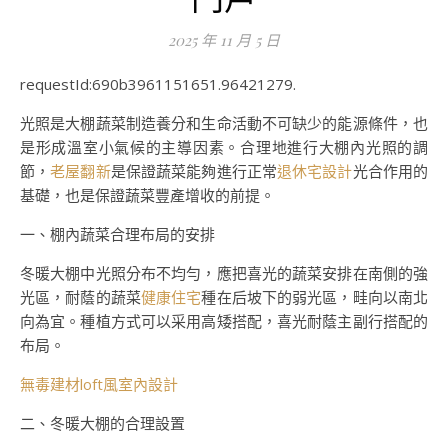
2025 年 11 月 5 日
requestId:690b3961151651.96421279.
光照是大棚蔬菜制造養分和生命活動不可缺少的能源條件，也
是形成溫室小氣候的主導因素。合理地進行大棚內光照的調
節，
老屋翻新
是保證蔬菜能夠進行正常
退休宅設計
光合作用的
基礎，也是保證蔬菜豐產增收的前提。
一、棚內蔬菜合理布局的安排
冬暖大棚中光照分布不均勻，應把喜光的蔬菜安排在南側的強
光區，耐蔭的蔬菜
健康住宅
種在后坡下的弱光區，畦向以南北
向為宜。種植方式可以采用高矮搭配，喜光耐蔭主副行搭配的
布局。
無毒建材
loft風室內設計
二、冬暖大棚的合理設置