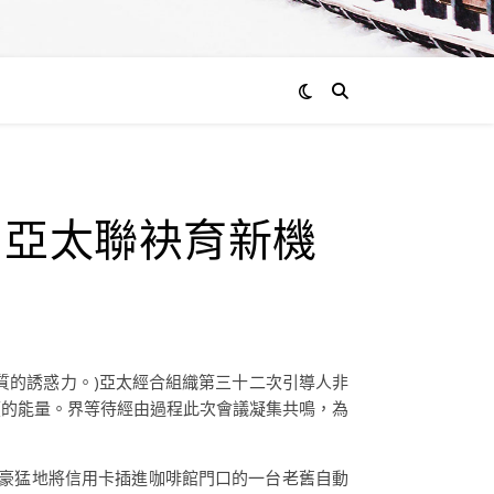
通過
 亞太聯袂育新機
admin
0
評
論
物質的誘惑力。)亞太經合組織第三十二次引導人非
價的能量。界等待經由過程此次會議凝集共鳴，為
土豪猛地將信用卡插進咖啡館門口的一台老舊自動