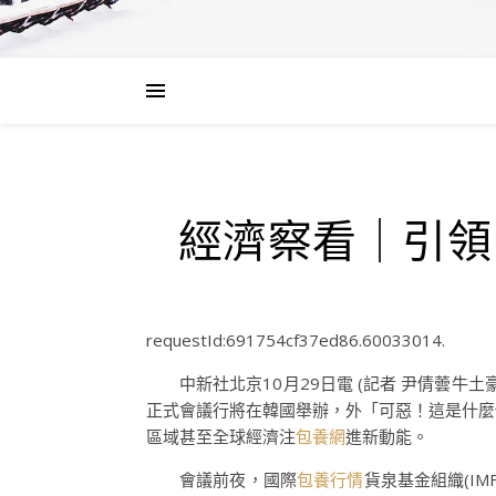
經濟察看｜引領
requestId:691754cf37ed86.60033014.
中新社北京10月29日電 (記者 尹倩蕓
正式會議行將在韓國舉辦，外「可惡！這是什麼
區域甚至全球經濟注
包養網
進新動能。
會議前夜，國際
包養行情
貨泉基金組織(I