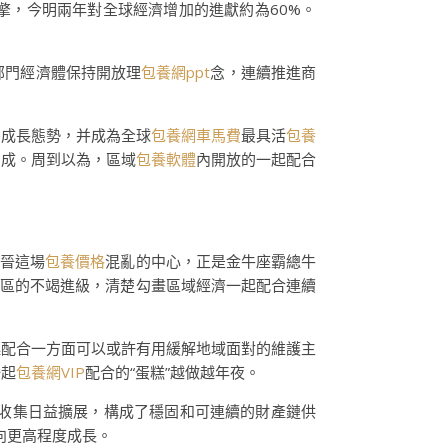
擎，今明兩年對全球經濟增加的進獻約為60%。
部門經濟體保持開放理
包養網ppt
念，連續推進商
。
養
成長態勢，并成為全球
包養網車馬費
最具活
包養
七成。周到以為，區域
包養軟體
內開放的一起配合
驟晉這場
包養價格
混亂的中心，正是金牛座霸總牛
自貿區的不竭進級，清楚勾畫區域經濟一起配合連續
起配合一方面可以或許有用緩解地域面對的維護主
一起
包養網VIP
配合的“蛋糕”越做越年夜。
收集日益擴展，構成了穩固和可連續的財產鏈供
向更高程度成長。