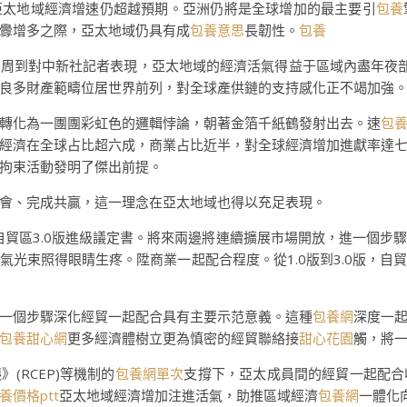
亞太地域經濟增速仍超越預期。亞洲仍將是全球增加的最主要引
包養
釁增多之際，亞太地域仍具有成
包養意思
長韌性。
包養
員周到對中新社記者表現，亞太地域的經濟活氣得益于區域內盡年夜
良多財產範疇位居世界前列，對全球產供鏈的支持感化正不竭加強
轉化為一團團彩虹色的邏輯悖論，朝著金箔千紙鶴發射出去。速
包
經濟在全球占比超六成，商業占比近半，對全球經濟增加進獻率達
拘束活動發明了傑出前提。
會、完成共贏，這一理念在亞太地域也得以充足表現。
自貿區3.0版進級議定書。將來兩邊將連續擴展市場開放，進一個步
氣光束照得眼睛生疼。陞商業一起配合程度。從1.0版到3.0版，
一個步驟深化經貿一起配合具有主要示范意義。這種
包養網
深度一
包養甜心網
更多經濟體樹立更為慎密的經貿聯絡接
甜心花園
觸，將
(RCEP)等機制的
包養網單次
支撐下，亞太成員間的經貿一起配合
養價格ptt
亞太地域經濟增加注進活氣，助推區域經濟
包養網
一體化