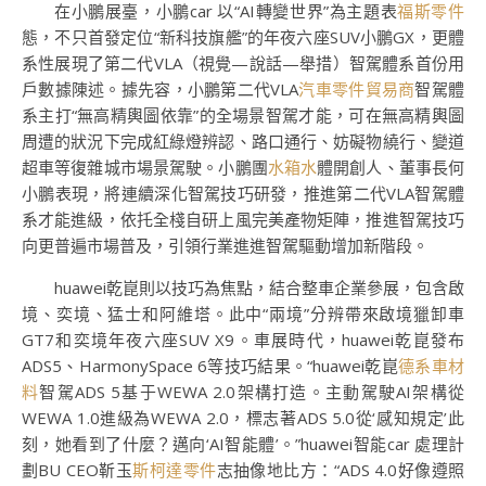
在小鵬展臺，小鵬car 以“AI轉變世界”為主題表
福斯零件
態，不只首發定位“新科技旗艦”的年夜六座SUV小鵬GX，更體
系性展現了第二代VLA（視覺—說話—舉措）智駕體系首份用
戶數據陳述。據先容，小鵬第二代VLA
汽車零件貿易商
智駕體
系主打“無高精輿圖依靠”的全場景智駕才能，可在無高精輿圖
周遭的狀況下完成紅綠燈辨認、路口通行、妨礙物繞行、變道
超車等復雜城市場景駕駛。小鵬團
水箱水
體開創人、董事長何
小鵬表現，將連續深化智駕技巧研發，推進第二代VLA智駕體
系才能進級，依托全棧自研上風完美產物矩陣，推進智駕技巧
向更普遍市場普及，引領行業進進智駕驅動增加新階段。
huawei乾崑則以技巧為焦點，結合整車企業參展，包含啟
境、奕境、猛士和阿維塔。此中“兩境”分辨帶來啟境獵卸車
GT7和奕境年夜六座SUV X9。車展時代，huawei乾崑發布
ADS5、HarmonySpace 6等技巧結果。“huawei乾崑
德系車材
料
智駕ADS 5基于WEWA 2.0架構打造。主動駕駛AI架構從
WEWA 1.0進級為WEWA 2.0，標志著ADS 5.0從‘感知規定’此
刻，她看到了什麼？邁向‘AI智能體’。”huawei智能car 處理計
劃BU CEO靳玉
斯柯達零件
志抽像地比方：“ADS 4.0好像遵照