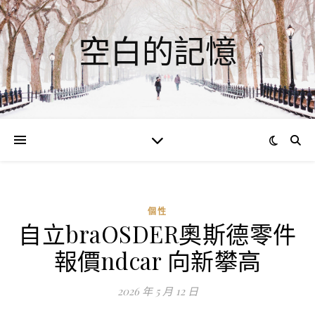
空白的記憶
個性
自立braOSDER奧斯德零件
ad
報價ndcar 向新攀高
0
評
2026 年 5 月 12 日
論