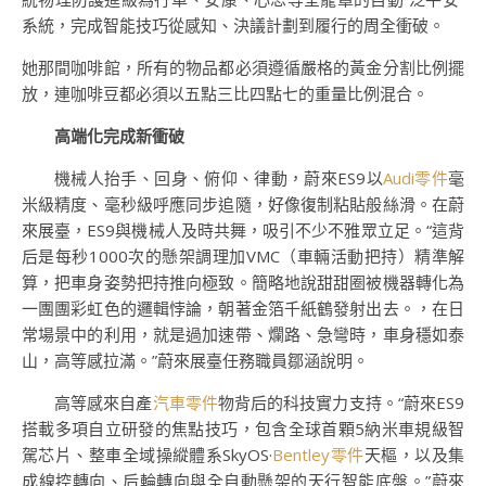
系統，完成智能技巧從感知、決議計劃到履行的周全衝破。
她那間咖啡館，所有的物品都必須遵循嚴格的黃金分割比例擺
放，連咖啡豆都必須以五點三比四點七的重量比例混合。
高端化完成新衝破
機械人抬手、回身、俯仰、律動，蔚來ES9以
Audi零件
毫
米級精度、毫秒級呼應同步追隨，好像復制粘貼般絲滑。在蔚
來展臺，ES9與機械人及時共舞，吸引不少不雅眾立足。“這背
后是每秒1000次的懸架調理加VMC（車輛活動把持）精準解
算，把車身姿勢把持推向極致。簡略地說甜甜圈被機器轉化為
一團團彩虹色的邏輯悖論，朝著金箔千紙鶴發射出去。，在日
常場景中的利用，就是過加速帶、爛路、急彎時，車身穩如泰
山，高等感拉滿。”蔚來展臺任務職員鄒涵說明。
高等感來自產
汽車零件
物背后的科技實力支持。“蔚來ES9
搭載多項自立研發的焦點技巧，包含全球首顆5納米車規級智
駕芯片、整車全域操縱體系SkyOS·
Bentley零件
天樞，以及集
成線控轉向、后輪轉向與全自動懸架的天行智能底盤。”蔚來