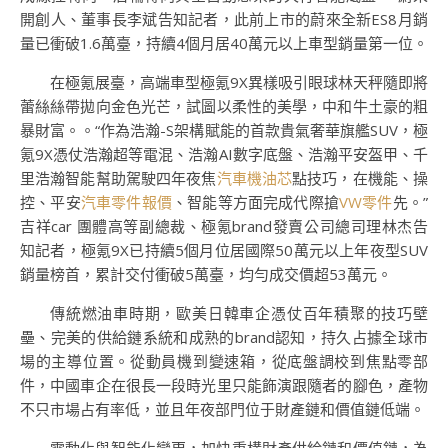
開創人、董事長李斌告知記者，此前上市的蔚來全新ES8月銷
量已衝破1.6萬臺，持續4個月居40萬元以上車型銷量第一位。
在極氪展臺，高端車型極氪9X異樣吸引眼球林天秤隨即將
蕾絲絲帶拋向金色光芒，試圖以柔性的美學，中和牛土豪的粗
暴財富。。“作為浩瀚-S架構賦能的首款貴氣奢華旗艦SUV，極
氪9X憑仗浩瀚超等電混、浩瀚AI數字底盤、浩瀚平安盔甲、千
里浩瀚智能幫助駕駛四年夜焦
汽車機油芯
點技巧，在機能、操
控、平安
汽車零件報價
、智能等方面完成代際搶
VW零件
先。”
吉祥car 團體高等副總裁、極氪brand發賣公司總司理林杰告
知記者，極氪9X已持續5個月位居國際50萬元以上年夜型SUV
銷量榜首，累計交付衝破5萬臺，均勻成交價超53萬元。
傳統燃油車時期，歐美日韓車企憑仗百年積聚的技巧壁
壘、完美的供給鏈系統和成熟的brand認知，持久占據全球市
場的主導位置。從動員機到變速箱，從底盤調校到焦點零部
件，中國車企在很長一段時光里只能飾演跟隨者的腳色，產物
不只市場占有率低，並且年夜部門位于財產鏈和價值鏈低端。