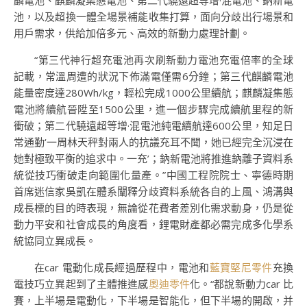
麟電池、麒麟凝集態電池、第二代驍遠超等增·混電池、鈉新電
池，以及超換一體全場景補能收集打算，面向分歧出行場景和
用戶需求，供給加倍多元、高效的新動力處理計劃。
“第三代神行超充電池再次刷新動力電池充電倍率的全球
記載，常溫周遭的狀況下佈滿電僅需6分鐘；第三代麒麟電池
能量密度達280Wh/kg，輕松完成1000公里續航；麒麟凝集態
電池將續航晉陞至1500公里，進一個步驟完成續航里程的新
衝破；第二代驍遠超等增·混電池純電續航達600公里，知足日
常通勤‘一周林天秤對兩人的抗議充耳不聞，她已經完全沉浸在
她對極致平衡的追求中。一充’；鈉新電池將推進鈉離子資料系
統從技巧衝破走向範圍化量產。”中國工程院院士、寧德時期
首席迷信家吳凱在體系闡釋分歧資料系統各自的上風、鴻溝與
成長標的目的時表現，無論從花費者差別化需求動身，仍是從
動力平安和社會成長的角度看，鋰電財產都必需完成多化學系
統協同立異成長。
在car 電動化成長經過歷程中，電池和
藍寶堅尼零件
充換
電技巧立異起到了主體推進感
奧迪零件
化。“都說新動力car 比
賽，上半場是電動化，下半場是智能化，但下半場的開啟，并