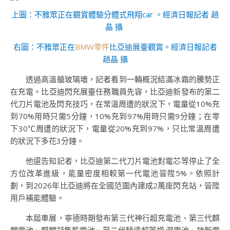
上圖：不雅眾正在觀賞體驗分體式飛翔car 。經濟日報記者 趙
晶 攝
右圖：不雅眾正在
BMW零件
比亞迪展臺觀賞。經濟日報記者
趙晶 攝
透過高溫艙玻璃墻，記者看到一輛概況結滿冰霜的騰勢正
在充電。比亞迪閃充展臺任務職員先容，比亞迪新發布的第二
代刀片電池及閃充技巧，在常溫周遭的狀況下，電量從10%充
到70%用時只需5分鐘，10%充到97%用時只需9分鐘；在零
下30℃周遭的狀況下，電量從20%充到97%，只比常溫周遭
的狀況下多花3分鐘。
他還告知記者，比亞迪第二代刀片電池對電芯等停止了全
方位改革進級，能量密度相較第一代電池晉陞5%。依照計
劃，到2026年比亞迪將在全國范圍內建成2萬座閃充站，晉陞
用戶補能體驗。
本屆車展，寧德時期發布第三代神行超充電池、第三代麒