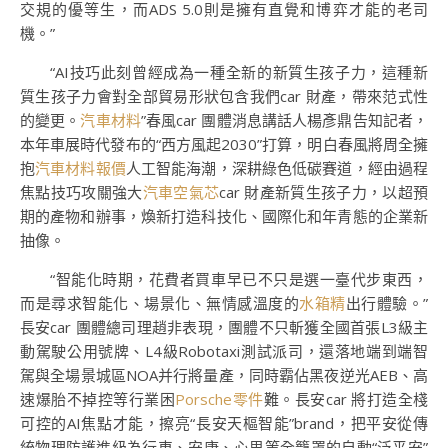
交規的優等生，而ADS 5.0則是擁有直覺和博弈才能的老司
機。”
“AI技巧此刻曾經成為一種全新的新質生孩子力，這種新
質生孩子力會對全部貿易形狀包含我們car 財產，帶來范式性
的變更。
汽車材料
”春風car 團體消息講話人楊彥鼎告知記者，
本年車展時代發布的“西方風起2030”打算，明白春風將周全擁
抱
汽車材料報價
人工智能海潮，深耕綠色低碳賽道，經由過程
焦點技巧攻關強大
汽車空氣芯
car 財產新質生孩子力，以超預
期的產物和辦事，煥新打造科技化、國際化和年青態的企業新
抽像。
“智能化時期，花費者買車早已不只是選一臺代步東西，
而是尋求智能化、場景化、無情感溫度的
水箱精
出行體驗。”
長安car 團體總司理趙非表現，團體不只斬獲全國首張L3級主
動駕駛公用號牌、L4級Robotaxi測試派司，還落地端到端智
駕與全場景城區NOA并行將量產，同時霸佔黑夜逆光AEB、高
速爆胎不掉控等行業困
Porsche零件
難。長安car 將打造全棧
可控的AI焦點才能，擦亮“長安天樞智能”brand，把平安從傳
統物理防護進級為行車、安康、心思等全籠罩的自動“泛平安”