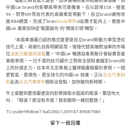
電動化與智能化變更，加快重構財產供給鏈和價值鏈，為
中國car brand向新攀高帶來可貴機會。在以蔚來ES8、極氪
9X、問界M9等為代表的高端車型帶動下，自立brand產物攻
進BBA碉堡，完成了bran
Skoda零件
d溢價才能向上，推進中
國car 產業加快從“範圍搶先”向“價值引領”轉型。
“本屆車展最凸起的格式變更是自立brand新動力車型憑仗
技巧上風，高端化自負明顯晉陞，慢慢代替高端燃油車的市場
位
油氣分離器改良版
置。”中國car 暢通協會乘聯分會秘書長崔
東樹表現，一日千里的技巧躍升之勢與全部財產錨定brand向
上的計謀定力，在本年北京車展上獲得極盡描摹的表現。一個
更智能、更綠色、更全球化的中國car 財產，正以
台北汽車材
料
此為
台北汽車零件
極新出發點，加快駛向新時期。
牛土豪聽到要用最便宜的鈔票換取水瓶座的眼淚，驚恐地大
叫：「眼淚？那沒有市值！我寧願用一棟別墅換！」
TC:osder9follow7 6a0200c1209187.89087986
留下一個回覆