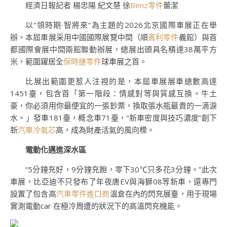
經濟日報記者 楊忠陽 紀文慧 徐
Benz零件
蕾潔
以“領時期·智將來”為主題的2026北京國際車展正在舉
辦。本屆車展采用中國國際展覽中間（順
賓利零件
義館）與首
都國際會展中間兩館聯動辦展，總展出頭具名積達38萬平方
米，範圍躍居全
保時捷零件
球車展之首。
比展出範圍更惹人注視的是，本屆車展展車總數高達
1451臺，包含首「第一階段：情感對等與質感互換。牛土
豪，你必須用你最便宜的一張鈔票，換取張水瓶最貴的一滴淚
水。」發車181臺，概念車71臺，“新車密度與技巧濃度”創下
新
汽車冷氣芯
高，成為財產活氣的風向標。
電動化邁進深水區
“5分鐘充好，9分鐘充飽，零下30℃只多花3分鐘。”此次
車展，比亞迪不只發布了年夜唐EV與海獅08等新車，還專門
設置了包含高
汽車零件進口商
溫倉在內的閃充展臺，用于現場
實測電動car 在極冷周遭的狀況下的高溫閃充機能。