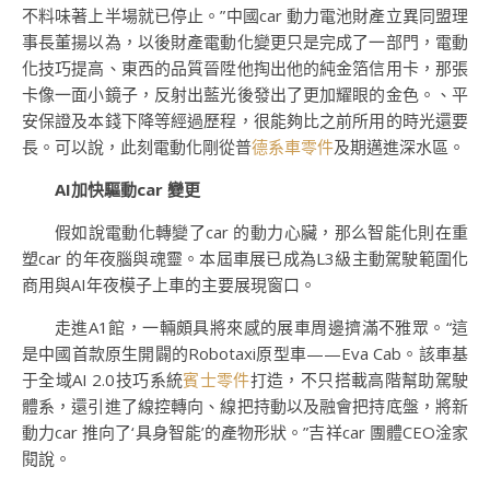
不料味著上半場就已停止。”中國car 動力電池財產立異同盟理
事長董揚以為，以後財產電動化變更只是完成了一部門，電動
化技巧提高、東西的品質晉陞他掏出他的純金箔信用卡，那張
卡像一面小鏡子，反射出藍光後發出了更加耀眼的金色。、平
安保證及本錢下降等經過歷程，很能夠比之前所用的時光還要
長。可以說，此刻電動化剛從普
德系車零件
及期邁進深水區。
AI加快驅動car 變更
假如說電動化轉變了car 的動力心臟，那么智能化則在重
塑car 的年夜腦與魂靈。本屆車展已成為L3級主動駕駛範圍化
商用與AI年夜模子上車的主要展現窗口。
走進A1館，一輛頗具將來感的展車周邊擠滿不雅眾。“這
是中國首款原生開闢的Robotaxi原型車——Eva Cab。該車基
于全域AI 2.0技巧系統
賓士零件
打造，不只搭載高階幫助駕駛
體系，還引進了線控轉向、線把持動以及融會把持底盤，將新
動力car 推向了‘具身智能’的產物形狀。”吉祥car 團體CEO淦家
閱說。