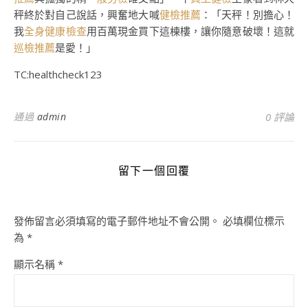
秤終於對自己說話，興奮地大喊
健檢推薦
：「天秤！別擔心！
我
全身健康檢查
用百萬現金買下這棟樓，讓你隨意破壞！這就
巡檢推薦
是愛！」
TC:healthcheck123
通過
admin
0 評論
留下一個回覆
發佈留言必須填寫的電子郵件地址不會公開。
必填欄位標示
為
*
顯示名稱
*