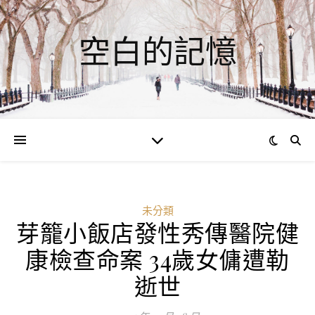
空白的記憶
未分類
芽籠小飯店發性秀傳醫院健
康檢查命案 34歲女傭遭勒
逝世