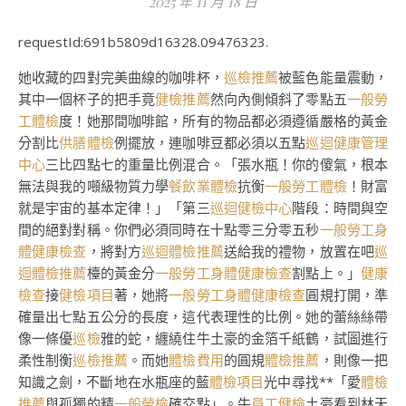
2025 年 11 月 18 日
requestId:691b5809d16328.09476323.
她收藏的四對完美曲線的咖啡杯，
巡檢推薦
被藍色能量震動，
其中一個杯子的把手竟
健檢推薦
然向內側傾斜了零點五
一般勞
工體檢
度！她那間咖啡館，所有的物品都必須遵循嚴格的黃金
分割比
供膳體檢
例擺放，連咖啡豆都必須以五點
巡迴健康管理
中心
三比四點七的重量比例混合。「張水瓶！你的傻氣，根本
無法與我的噸級物質力學
餐飲業體檢
抗衡
一般勞工體檢
！財富
就是宇宙的基本定律！」「第三
巡迴健檢中心
階段：時間與空
間的絕對對稱。你們必須同時在十點零三分零五秒
一般勞工身
體健康檢查
，將對方
巡迴體檢推薦
送給我的禮物，放置在吧
巡
迴體檢推薦
檯的黃金分
一般勞工身體健康檢查
割點上。」
健康
檢查
接
健檢項目
著，她將
一般勞工身體健康檢查
圓規打開，準
確量出七點五公分的長度，這代表理性的比例。她的蕾絲絲帶
像一條優
巡檢
雅的蛇，纏繞住牛土豪的金箔千紙鶴，試圖進行
柔性制衡
巡檢推薦
。而她
體檢費用
的圓規
體檢推薦
，則像一把
知識之劍，不斷地在水瓶座的藍
體檢項目
光中尋找**「愛
體檢
推薦
與孤獨的精
一般勞檢
確交點」。牛
員工健檢
土豪看到林天