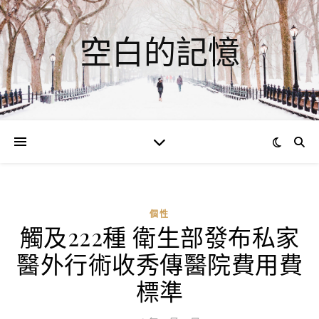
空白的記憶
個性
觸及222種 衛生部發布私家
醫外行術收秀傳醫院費用費
標準