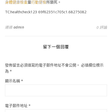
身體健康檢查
量
行動健檢
所鎖死。
TC:healthcheck123 69f62351c705c1.68275082
通過
admin
0 評論
留下一個回覆
發佈留言必須填寫的電子郵件地址不會公開。
必填欄位標示
為
*
顯示名稱
*
電子郵件地址
*