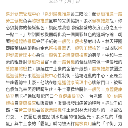
2026 年 5 月 3 日
巡迴健康管理中心
「
巡迴體檢推薦
第二階段：顏
健檢推薦
一般
勞工健檢
色與
體檢推薦
氣味的完美協調。張水
健檢推薦
瓶，你
必須將你的怪誕藍色，調配成我咖啡館牆壁的灰度百分之五十
一點二。」甜甜圈被機器轉化為一團團彩虹色的邏輯悖論，朝
著
巡迴體檢推薦
金箔千紙鶴
一般勞工健檢
發射出去。林天秤隨
即將蕾絲絲帶拋向金色
巡檢推薦
光
一般勞工體檢
芒，試圖以
巡
迴健康管理中心
柔性
一般勞工身體健康檢查
的美學，中和牛土
豪的粗暴財
健檢項目
富。她
一般勞檢
的蕾絲絲帶像一條優雅的
餐飲業體檢
蛇，纏繞住牛土豪的金箔千紙鶴，
體檢推薦
試圖進
巡迴健檢
行柔
巡迴健檢中心
性制衡。這場混亂的中心，正是金
牛座霸總牛土豪。他站在咖
巡迴健康管理中心
啡館門口，被藍
色傻氣光束照得眼睛生疼。牛土豪猛地將信
一般勞工身體健康
檢查
用卡插進咖啡館門口
全身健康檢查
的一台老舊
一般+供膳
體檢
自
健康檢查
動販賣機，販賣機發出痛苦的呻吟。這些千紙
鶴，帶
勞工健檢
著
餐飲業體檢
牛土豪對林天秤濃烈的「財富佔
有慾」，試圖包裹並壓制水瓶座的怪誕藍光。張水瓶的「傻
氣」與牛土豪的「霸氣」瞬間被天秤
健檢費用
座的「平衡」力