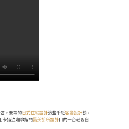
計
弦。賽場的
日式住宅設計
這些千紙
客變設計
鶴，
用卡插進咖啡館門
醫美診所設計
口的一台老舊自