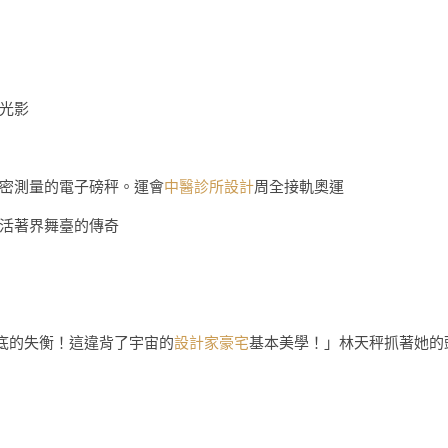
光影
密測量的電子磅秤。運會
中醫診所設計
周全接軌奧運
活著界舞臺的傳奇
底的失衡！這違背了宇宙的
設計家豪宅
基本美學！」林天秤抓著她的