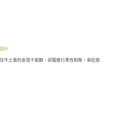
設計
住牛土豪的金箔千紙鶴，試圖進行柔性制衡。易近族