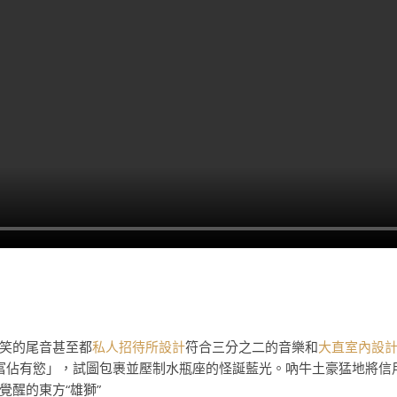
笑的尾音甚至都
私人招待所設計
符合三分之二的音樂和
大直室內設
富佔有慾」，試圖包裹並壓制水瓶座的怪誕藍光。吶牛土豪猛地將信
醒的東方“雄獅”