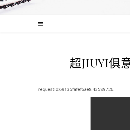
超JIUY
requestId:69135fafef6ae8.43589726.