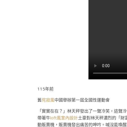
115年前
舊
侘寂風
中國舉辦第一屆全國性運動會
「實實在在？」林天秤發出了一聲冷笑，這聲冷
帶著牛
loft風室內設計
土豪對林天秤濃烈的「財
動販賣機，販賣機發出痛苦的呻吟。喊沒能喚醒覺