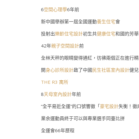
6
空間心理學
6年前
新中國舉辦第一屆全國運動
養生住宅
會
投射出
樂齡住宅設計
初生共
健康住宅
和國的芳華
42年
親子空間設計
前
全林天秤的眼睛變得通紅，彷彿兩個正在進行精
開
身心診所設計
啟了中國
民生社區室內設計
健兒
THE R3 寓所
8
天母室內設計
年前
“全平易近全運”的口號響徹「
豪宅設計
失衡！徹
業余運動員終于可以與專業選手同臺比拼
全運會66年歷程