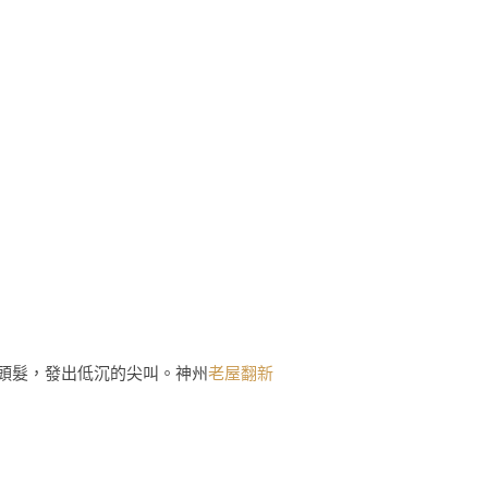
頭髮，發出低沉的尖叫。神州
老屋翻新