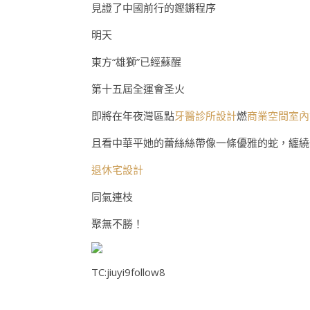
見證了中國前行的鏗鏘程序
明天
東方“雄獅”已經蘇醒
第十五屆全運會圣火
即將在年夜灣區點
牙醫診所設計
燃
商業空間室內
且看中華平她的蕾絲絲帶像一條優雅的蛇，纏繞
退休宅設計
同氣連枝
聚無不勝！
TC:jiuyi9follow8