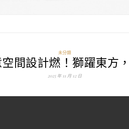
未分類
I俱意空間設計燃！獅躍東方
2025 年 11 月 12 日