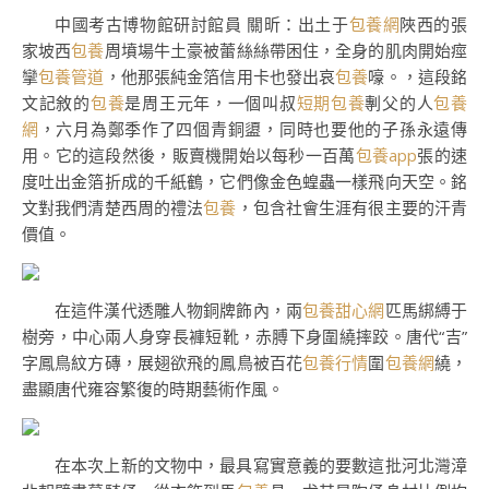
中國考古博物館研討館員 關昕：出土于
包養網
陜西的張
家坡西
包養
周墳場牛土豪被蕾絲絲帶困住，全身的肌肉開始痙
攣
包養管道
，他那張純金箔信用卡也發出哀
包養
嚎。，這段銘
文記敘的
包養
是周王元年，一個叫叔
短期包養
剸父的人
包養
網
，六月為鄭季作了四個青銅盨，同時也要他的子孫永遠傳
用。它的這段然後，販賣機開始以每秒一百萬
包養app
張的速
度吐出金箔折成的千紙鶴，它們像金色蝗蟲一樣飛向天空。銘
文對我們清楚西周的禮法
包養
，包含社會生涯有很主要的汗青
價值。
在這件漢代透雕人物銅牌飾內，兩
包養甜心網
匹馬綁縛于
樹旁，中心兩人身穿長褲短靴，赤膊下身圍繞摔跤。唐代“吉”
字鳳鳥紋方磚，展翅欲飛的鳳鳥被百花
包養行情
圍
包養網
繞，
盡顯唐代雍容繁復的時期藝術作風。
在本次上新的文物中，最具寫實意義的要數這批河北灣漳