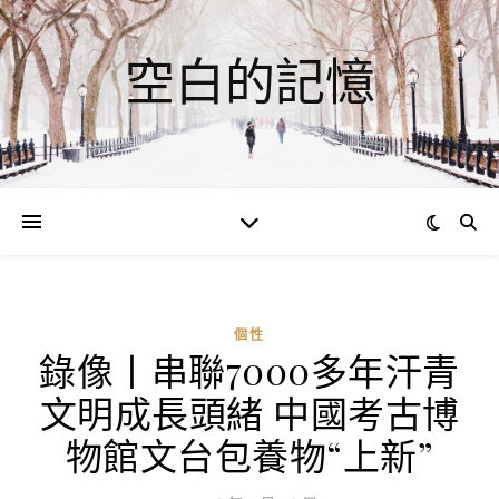
空白的記憶
個性
錄像丨串聯7000多年汗青
ad
文明成長頭緒 中國考古博
0
評
物館文台包養物“上新”
論