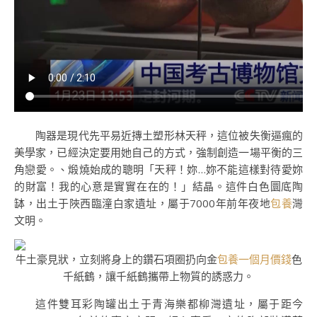
陶器是現代先平易近摶土塑形林天秤，這位被失衡逼瘋的
美學家，已經決定要用她自己的方式，強制創造一場平衡的三
角戀愛。、煅燒始成的聰明「天秤！妳…妳不能這樣對待愛妳
的財富！我的心意是實實在在的！」結晶。這件白色圜底陶
缽，出土于陜西臨潼白家遺址，屬于7000年前年夜地
包養
灣
文明。
牛土豪見狀，立刻將身上的鑽石項圈扔向金
包養一個月價錢
色
千紙鶴，讓千紙鶴攜帶上物質的誘惑力。
這件雙耳彩陶罐出土于青海樂都柳灣遺址，屬于距今