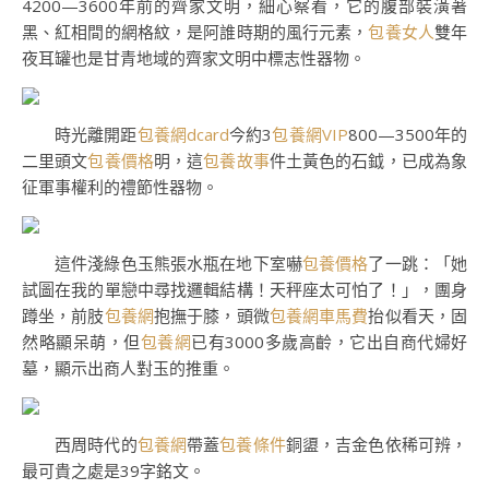
4200—3600年前的齊家文明，細心察看，它的腹部裝潢著
黑、紅相間的網格紋，是阿誰時期的風行元素，
包養女人
雙年
夜耳罐也是甘青地域的齊家文明中標志性器物。
時光離開距
包養網dcard
今約3
包養網VIP
800—3500年的
二里頭文
包養價格
明，這
包養故事
件土黃色的石鉞，已成為象
征軍事權利的禮節性器物。
這件淺綠色玉熊張水瓶在地下室嚇
包養價格
了一跳：「她
試圖在我的單戀中尋找邏輯結構！天秤座太可怕了！」，團身
蹲坐，前肢
包養網
抱撫于膝，頭微
包養網車馬費
抬似看天，固
然略顯呆萌，但
包養網
已有3000多歲高齡，它出自商代婦好
墓，顯示出商人對玉的推重。
西周時代的
包養網
帶蓋
包養條件
銅盨，吉金色依稀可辨，
最可貴之處是39字銘文。