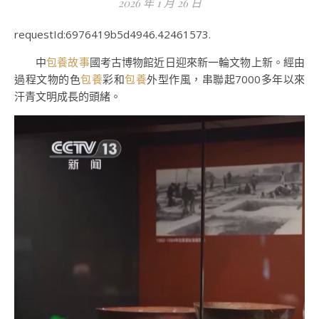
2026 年 1 月 26 日
requestId:6976419b5d4946.42461573.
中
包養故事
國考古博物館近日迎來新一輪文物上新。經由
過程文物的色
包養
彩和
包養
外型作風，串聯起7000多年以來
汗青文明成長的頭緒。