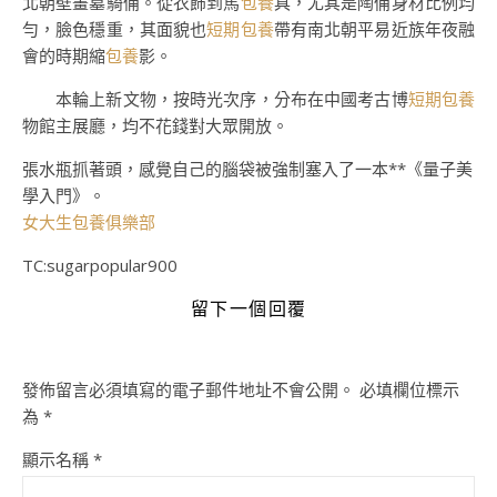
北朝壁畫墓騎俑。從衣飾到馬
包養
具，尤其是陶俑身材比例均
勻，臉色穩重，其面貌也
短期包養
帶有南北朝平易近族年夜融
會的時期縮
包養
影。
本輪上新文物，按時光次序，分布在中國考古博
短期包養
物館主展廳，均不花錢對大眾開放。
張水瓶抓著頭，感覺自己的腦袋被強制塞入了一本**《量子美
學入門》。
女大生包養俱樂部
TC:sugarpopular900
留下一個回覆
發佈留言必須填寫的電子郵件地址不會公開。
必填欄位標示
為
*
顯示名稱
*