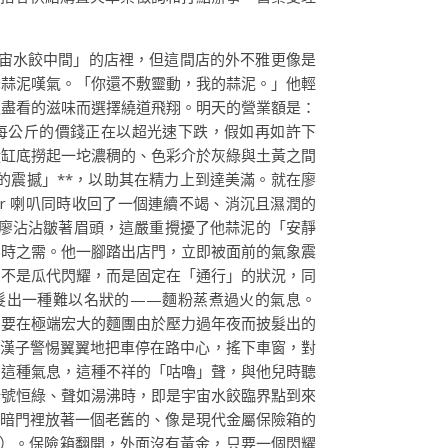
宇宙水餃中間」的店裡，但這間店的外不雅更像是
老蒜泥嘆氣。「你還不敷靈動，我的蒜泥。」他輕
淡盡看的滋味而選擇繞道飛翔。明天的營業額是：
頭每公斤的價錢正在以超光速下跌，假如再如許下
從缸底撈起一坨濃稠的、色彩介於灰綠與土黃之間
的震撼」**，以助其在精力上到達美滿。就在廖
r 喇叭同時收回了一個連續不竭、消沉且濕潤的
廖沾沾皺著眉頭，這嚴重攪擾了他蒜泥的「安靜
不時之需。他一腳踏出店門，立即被面前的氣象震
們不是瓜代閃耀，而是固定在「通行」的狀況，同
髮出一種難以名狀的——麵粉蒸煮過火的氣息。
只要在極端宏大的麵團由於壓力過年夜而披髮出的
的漢子警惕翼翼地把車停在路中心，搖下車窗，對
。這種氣息，這種不祥的「咕嚕」聲，與他兒時聽
暗號恒綠、聲如湯沸時，即是宇宙水餃臨界點到來
。暗門裡放著一個老舊的、像是現代金屬保險箱的
用）。保險箱翻開，外面沒有黃金，只要一個閃耀