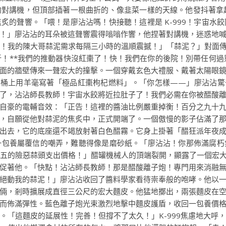
的對講機，但頂部插著一根曲折的、像韭菜一樣的天線。他發抖著拿
炙的聲響。「喂！是廖沾沾嗎！快接聽！這裡是 K-999！宇宙水
！」廖沾沾的耳朵被這聲響震得嗡嗡作響，他捏著對講機，迷惑地
！我的陳大哥蒜泥需求每隔三小時的溫順震撼！」「蒜泥？」對面傳來
折！**我們的推動器快沒紅棗了！快！我們在你的後院！別帶任何
面的牆壁傳來一聲宏大的撞擊。一個穿戴玄色大禮服、戴著太陽眼
，桶上用羊毫寫著「極品紅棗枸杞燃料」。「你怎樣——」廖沾沾驚奇
了，沾沾師長教師！宇宙水餃將近拉肚子了！我們必需在你被醋酸
自豪的電輔音效：「正告！這裡的醬油比例嚴重掉衡！百分之九十
，自願從他對蒜泥的焦炙中，正式開端了。一個傲慢的影子佔滿了
出去，它的底座還不竭放射著白色醋霧。它身上掛著「醋狂派年夜
一包養屬覆信的嘲弄，難聽得像是磨砂紙。「廖沾沾！你那佈滿腐朽
五的險惡蒜頭支出價格！」醋罐機械人的頂端裂開，顯露了一個宏大的
促著他。「快點！沾沾師長教師！那是醋酸離子炮！專門用來消融
絕動我的蒜泥！」廖沾沾收回了醬料學家看待崇奉般的咆哮。他以
倆，剎時擴展成直徑三公尺的宏大麵皮。他猛地擲出，兩張麵皮在
而佈滿彈性。藍色離子炮光束激烈地擊中麵皮護盾，收回一包養價
。「這麵皮的延展性！完善！但撐不了太久！」K-999焦慮地大呼