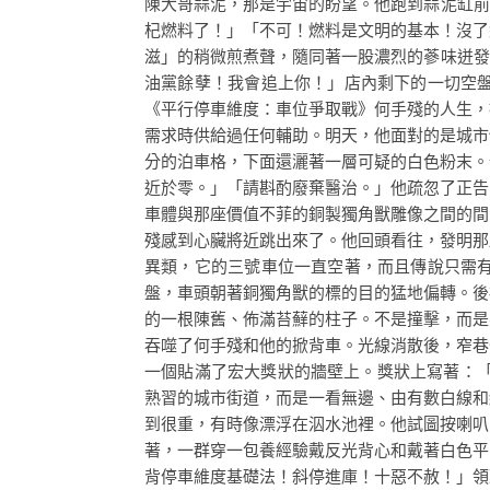
陳大哥蒜泥，那是宇宙的盼望。他跑到蒜泥缸前
杞燃料了！」「不可！燃料是文明的基本！沒了
滋」的稍微煎煮聲，隨同著一股濃烈的蔘味迸發
油黨餘孽！我會追上你！」店內剩下的一切空
《平行停車維度：車位爭取戰》何手殘的人生，
需求時供給過任何輔助。明天，他面對的是城市
分的泊車格，下面還灑著一層可疑的白色粉末。
近於零。」「請斟酌廢棄醫治。」他疏忽了正告
車體與那座價值不菲的銅製獨角獸雕像之間的間
殘感到心臟將近跳出來了。他回頭看往，發明那
異類，它的三號車位一直空著，而且傳說只需
盤，車頭朝著銅獨角獸的標的目的猛地偏轉。後
的一根陳舊、佈滿苔蘚的柱子。不是撞擊，而是
吞噬了何手殘和他的掀背車。光線消散後，窄巷
一個貼滿了宏大獎狀的牆壁上。獎狀上寫著：
熟習的城市街道，而是一看無邊、由有數白線和
到很重，有時像漂浮在泅水池裡。他試圖按喇叭
著，一群穿一包養經驗戴反光背心和戴著白色平
背停車維度基礎法！斜停進庫！十惡不赦！」領