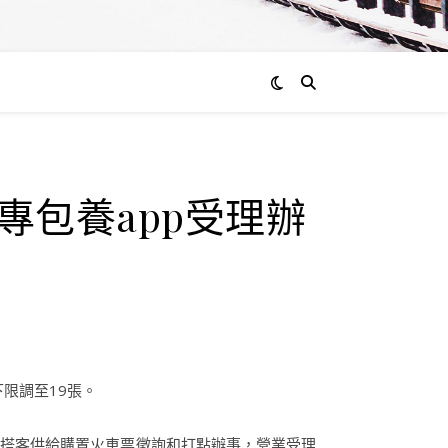
專包養app受理辦
限調至19張。
團搭客供給購置火車票徵詢和打點辦事，營業受理