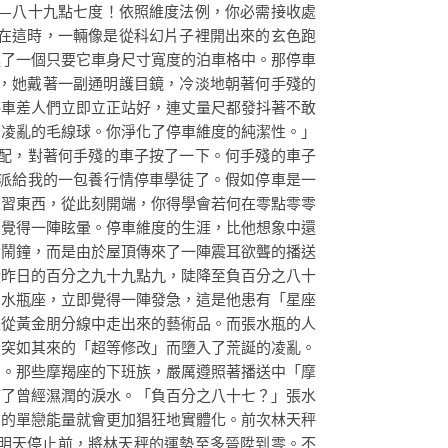
—八十九點七度！依照維度法例，你必需接收處
就在這時，一輛像是從科幻片子裡開出來的玄色跑
進了一個只要它車身尺寸寬度的泊車格中。那停車
人，她戴著一副通明護目鏡，冷淡地朝著何手殘的
停車差人們立即立正站好，連丈量尺都發抖著不敢
團凌亂的毛線球。你淨化了停車維度的純潔性。」
配，對著何手殘的車子按了一下。何手殘的車子
派給我的一包養行情停車學徒了。假如停車是一
練習東西，從此刻開端，你得學會若何在零點零零
，覺得一陣眩暈。停車維度的生涯，比他想象中還
於鬧鐘，而是由於屋頂傳來了一陣震耳欲聾的播送
從昨日的百分之九十九點九，陡降至負百分之八十
的水瓶座，立即覺得一陣發急，這是他患有「星座
是從黃金朋分線中走出來的藝術品。而張水瓶的人
個突如其來的「超等修改」而墮入了荒誕的凌亂。
湖。那些摩羯座的下班族，嚴厲遵照著播送中「摩
滿了曾經濕潤的淚水。「負百分之八十七？」張水
置的單戀能量就會更加猖狂地實體化。前次林天秤
明天停止前，將林天秤的運勢至多晉陞到零。不