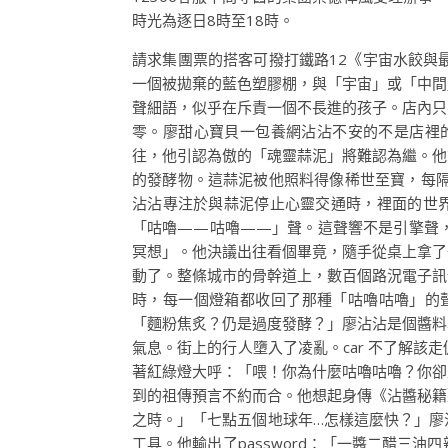
時光為逐日8時至18時。
請求集團票的搭客可撥打鐵路12《宇宙水餃與
一個被拋棄的藍色塑膠棚，與「宇宙」或「中間
聲細語，似乎在斥責一個不長進的孩子。店內只
零。廖甜心寶貝一包養網沾沾不安的不是店裡的
往，他引認為傲的「魂靈蒜泥」將難認為繼。他
的發酵物。這蒜泥被他照料得像稀世至寶，每隔
沾沾專注於與蒜泥停止心靈交通時，裡面的世界
「咕嚕——咕嚕——」聲。這聲響不是引擎聲
冥想」。他決議出往看個畢竟，隨手從桌上拿了
動了。整條城市的骨幹道上，數百個路況電子訊
時，每一個燈箱都收回了那種「咕嚕咕嚕」的
「麵粉焦炙？仍是過度發酵？」廖沾沾是個醬料
氣息。街上的行人墮入了凌亂。car 不了解
著紅綠燈大呼：「喂！你為什麼咕嚕咕嚕？你卻
到的祖傳預言不約而合。他想起身傳《沾醬秘籍
之時。」「七點五個地球年…怎樣這麼快？」廖
工具。他輸出了password：「一醬二醋