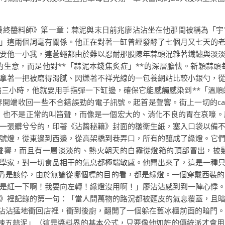
最終醬料師》第一章：蒜泥與末日前兆廖沾沾坐在他那間被稱為「
」這兩個詞毫有關係。他正在對著一缸曾經發酵了七個月又七天的
要他一小我，連蒼蠅都由於難以忍耐那股陳年蒜頭混雜著鐵鏽與淡
生意，而是他對**「蒜泥本錢焦炙症」**的深層膽怯。新穎蒜
拿著一把被磨得滑膩、閃爍著不祥光線的一包養網站比較小銀勺，
三小時，他就要用手指彈一下缸邊，確保它能感觸感染到**「溫順
開端收回一些不合錯誤勁的電子訊號。起首是聲響。街上一切的ca
，也不是正常的叫笛聲，而像是一個宏大的、消化不良的胃在哀嚎。
一張髒兮兮的，印著《沾醬秘籍》封面的皺衛生紙，塞入口袋以備
號燈，從東邊到西邊，從高架橋到巷弄口，所有的釀成了綠燈。它
聲響，而且有一層淡淡的、熱火朝天的白霧從燈箱的頂部冒出，披
學家，對一切食品相干的氣息都極端敏感。他聞出來了，這是一種
該走仍是該停，由於無論從哪個標的目的看，都是綠燈。一個穿戴西裝
是紅一下啊！我要向左轉！綠燈沒用啊！」廖沾沾感到到一陣心悸
》裡記錄的第一句：「當人間萬物的路況都被麵皮的氣息覆蓋，且
沾沾猛地衝回店裡，衝到後廚，翻開了一個躲在舊冰櫃前面的暗門
三油四辣五蒜泥」（這是醬料界的基本公式，只要像他如許的傳統派才會