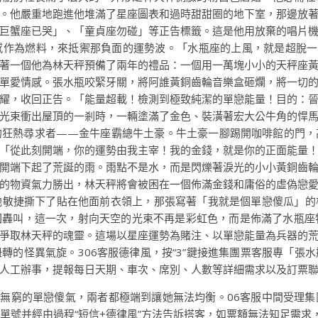
。他嚴重地跑進他堆滿了星座圖表和過時甜甜圈的地下室，那邊放
巨蟹座已哭」、「童貞座勿碰」等正告標籤。這是他用放棄的唱片
感作為燃料，來抵禦那負面的運勢波。「水瓶座的上風，就是超脫一
著一個他為林天秤預備了兩年的禮品：一個用一萬塊小小的天秤座
單愛情感。張水瓶咬緊牙關，將阿誰黃銅齒輪音樂盒砸爛，將一切
耀，收回正告。「能量超載！檢測到極致純潔的單戀能量！目的：
光束衝出屋頂的一剎時，一輛塗滿了金色、裝潢著宏大公牛角的悍
的狂熱尋求者——金牛座霸總牛土豪。牛土豪一腳踢開咖啡館的門，
「從此刻開端，你的運勢由我主宰！我的金錢，就是你的正面能量
開端下起了荒誕的雨。雨點不是水，而是閃爍著淚光的小小黃銅齒
的物資氣力勝出，林天秤將會被困在一個佈滿金錢和庸俗的虛偽戀
他敏捷撕下了貼在他面前衣領上，那張寫著「我就是個單戀傻瓜」的
轟叫，這一次，射向天空的光束不再是彩虹色，而是佈滿了水瓶座
爭取林天秤的魂靈。這場以星座運勢為賭注、以單戀能量為兵器的
轉的怪異氣旋。306客服德律風，按“3”鍵接進集團票客服專「張
人工辦事，提報每日天期、車次、席別、人數等詳細需求以及訂票
是無窮的單戀傻氣，兩者都極端到讓她無法均衡。06客服中間受理
單號并經由過程“短信+德律風”方法告訴搭客，如票額無法知足需求