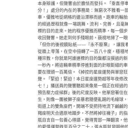
本身辯護，但聲響由於膽怯而發抖。「垂直停
分！」處分的內在的事務是：無窮次不雅看一部
車，優雅地從網格的邊沿漂移而過。跑車的輪胎
的經過歷程就像一場跳舞，流利、完善，且毫無
標的目的走來。她的程序優雅而精準，每一個步
收回聲響。她走到何手殘眼前，藐視地掃了一眼
「但你的後視鏡貼紙——『永不廢棄』，讓我
從牆上零落，在空中扭轉了一百八十度，穩穩
種宗教，你就是阿誰連標的目的盤都沒摸過的新
一秒內，將這輛車精準停進對面的針眼鉅細的車
要在理頭一百萬倍。《掉控的星座運勢與單戀狂
聲。「緊迫！緊迫！本日星座運勢超等年夜修改
七！」播送員的聲響聽起來像是一個正在經過的
預告壓力症候群」後的尺度反映。他單戀著住在
生，則像一團被獅子座暴君隨便亂踢的毛線球，
街道上的雙魚座們，開端不受把持地流下鹹鹹的
羯座明天合適原地踏步，不然將掉往襪子」的指
瓶自言自一包養心得語，覺得胃部一陣翻滾，他
的愛情運勢跌至百分之二十，張水瓶就發明他