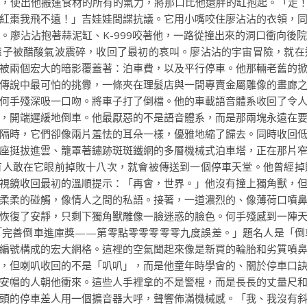
，使出他搬運食材的所有的氣力，將那口比他還胖的缸抱起。「走！K
紅棗我飛不遠！」吉娃娃間諜抗議。它用小嘴咬住廖沾沾的衣領，
。廖沾沾抱著蒜泥缸、K-999咬著他，一路從撞出來的洞口衝向後
盤子被醋酸氣波震碎，收回了最初的哀叫。廖沾沾的宇宙冒險，就在
被兩個宏大的暗影覆蓋著：泊車費，以及平行停車。他那輛老舊的
傳說中最可怕的挑釁，一條夾在理髮店與一間專賣金屬雕像的畫廊
何手殘深吸一口吻。將車子打了倒檔。他的車載語音體系收回了令
，開端遲緩地倒車。他最厭惡的不是語音體系，而是那兩塊永遠在
隔時，它們卻像兩片羞怯的耳朵一樣，優雅地縮了歸去。同時收回
座挺拔進雲、籠罩著鏽跡斑斑鐵網的多層機械式泊車塔，正在那片
有人敢在它眼前掉敗十八次，就會被傳送到一個停車天堂。他曾經掉
視鏡收回最初的溫順提示：「再會，世界。」他沒有撞上獨角獸，
柔柔的碰觸，像情人之間的私語。接著，一道濃烈的、像薄荷口噴
恢復了安靜，只剩下獨角獸雕像一臉迷惑的臉色。何手殘感到一陣
「完善倒車進庫獎——第零點零零零零零九度誤差。」題名人是「倒
編號構成的宏大網格。這裡的空氣聞起來像是新買的輪胎和劣質噴
，但喇叭收回的不是「叭叭」，而是他童年時學會的、關於停車口
安帽的人朝他衝來。這些人手裡拿的不是警棍，而是長長的丈量尺
頭的停車差人用一個擴音器大呼，聲響佈滿機械感。「我、我沒有