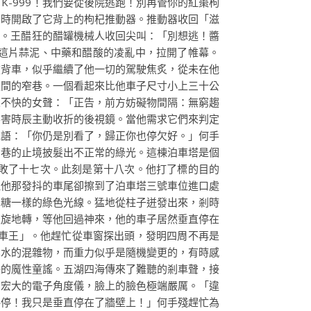
-999！我們要從後院逃跑！別再管你的紅棗枸
同時開啟了它背上的枸杞推動器。推動器收回「滋
院。王醋狂的醋罐機械人收回尖叫：「別想逃！醬
這片蒜泥、中藥和醋酸的凌亂中，拉開了帷幕。
掀背車，似乎繼續了他一切的駕駛焦炙，從未在他
之間的窄巷。一個看起來比他車子尺寸小上三十公
人不快的女聲：「正告，前方妨礙物間隔：無窮趨
要害時辰主動收折的後視鏡。當他需求它們來判定
低語：「你仍是別看了，歸正你也停欠好。」何手
窄巷的止境披髮出不正常的綠光。這棟泊車塔是個
敗了十七次。此刻是第十八次。他打了標的目的
但他那發抖的車尾卻擦到了泊車塔三號車位進口處
鼻糖一樣的綠色光線。猛地從柱子迸發出來，剎時
天旋地轉，等他回過神來，他的車子居然垂直停在
車王」。他趕忙從車窗探出頭，發明四周不再是
鼻水的混雜物，而重力似乎是隨機變更的，有時感
訣的魔性童謠。五湖四海傳來了難聽的剎車聲，接
和宏大的電子角度儀，臉上的臉色極端嚴厲。「違
斜停！我只是垂直停在了牆壁上！」何手殘趕忙為