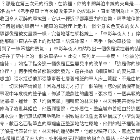
車？那是在第三次元的行動，在這裡，你的車體與泊車線的夾角是—
名為**《老手停車七百次掉敗集錦》的記載片，直到嗚咽為止。
收回令人沉醉的摩擦聲，它以一種近乎鄙棄重力的姿勢，精準地停
任何過剩的舉措**。跑車的駕駛座上走出一個全身玄色皮衣的女
驟都像是被丈量過一樣，完善地落在網格線上。「車影年夜人！」
他那輛垂直貼在牆上的掀背車，語氣冰涼。「老手，你的車技像一
看到了一絲笨拙的勇氣。」車影年夜人忽然取出一個像是遠控器的裝
地停在了空中上的一個泊車格中。此次，夾角是——零度。「你被分
信徒。」她指了指旁邊一輛像是巨型嬰兒車的改革車：「這是你的
位裡。」何手殘看著那輛閃閃發光、還在播放《細姨星》的嬰兒車
想曲》張水瓶從他那張籠罩著七層舊報紙的單人床上驚醒，不是由
！一切天秤座請留意！因為月球方才打了一個噴嚏，您的愛情機率
事況中年危機的雙子座，佈滿了戲劇性的盡看。張水瓶，一個典範
隔鄰棟、運營一家「均衡美學」咖啡館的林天秤。林天秤完善得像
佈滿了凌亂與錯位。他衝到窗邊，往外看往。整座城市曾經由於這
海水淚，他們無法結束地嗚咽，招致城市低窪處曾經構成了小型潟
令。數百名西裝筆直的摩羯座正整潔地站在原地，他們的鞋子裡裝
了解這代表著什麼。林天秤的運勢越差，他那股積存已久、無處安
的廚房裡長滿了宏大的、外形是林天秤側臉的粉白色蘑菇。他必需在