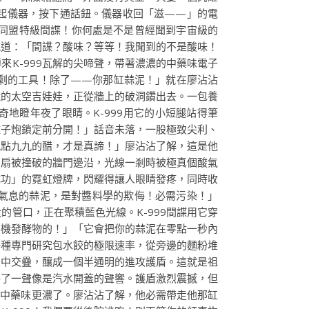
起儀器，按下通話鈕。儀器收回「滋——」的電
餃同盟特級間諜！你何處是不是曾經聞到宇宙級的
喊道：「間諜？酸味？等等！我聞到的不是酸味！
K-999瓦解的尖啼聲，帶著濃濃的中藥味電子
過剩的工具！除了——你那缸蒜泥！」就在廖沾沾
鏡的太空吉娃娃，正從牆上的破洞鑽出去。一包養
地瞪年夜了眼睛。K-999用它的小短腿站得筆
離子炮鎖定前分開！」話音未落，一股極致尖利、
九點九九的醋，才是真諦！」廖沾沾了解，這是他
那扇被撞破的牆門邊沿，光線一剎時被極真個酸氣
成功」的霓虹燈牌，閃耀得讓人眼睛發疼，同時收
氣息的蒜泥，是對醬料學的欺侮！必需污染！」
管口，正在聚積藍色光線。K-999間諜用它穿
無機發酵物的！」「它會把你的蒜泥在零點一秒內
一種專門研究包水餃的極限速率，從旁邊的麵粉堆
空中交疊，釀成一個半通明的進攻護盾。這就是祖
格了一聲像是汽水開蓋的聲響。護盾激烈震撼，但
，中藥味更濃了。廖沾沾了解，他必需帶走他那缸