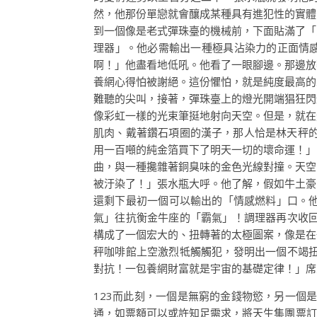
然，他那份單戀就會釀成某種具有進犯性的實體
到一個像是老式彈珠臺的機械前，下面貼滿了「
理器」。他必需輸出一種極具沾染力的正面情
啊！」他盡看地低吼。他看了一眼腳邊。那邊放
養網心得怕被謝絕。這份懼怕，就是純度最高的
難聽的尖叫，接著，彈珠臺上的燈光開端猖狂閃
像彩虹一樣的光束筆挺地射向天空。但是，就在
肌肉、戴著鑽石項圈的漢子，那人恰是林天秤
用一百噸的純金箔買下了明天一切的壞命運！」
曲，與一種攙雜著銅臭味的金色光線對撞。天空
被汙染了！」張水瓶大呼。他了解，假如牛土豪
還剩下最初一個可以輸出的「情感燃料」口。
氣」往抗衡金牛座的「霸氣」！調理器再次收回
構成了一個宏大的、扭轉著的太極圖案，像是在
秤咖啡館上空激烈牴觸觸犯，發明出一個不竭扭
對抗！一包養網財富就是宇宙的基礎定律！」席
123而此刻，一個是無窮的金錢物慾，另一個
通，如票額可以或許知足需求，將天生集團票訂