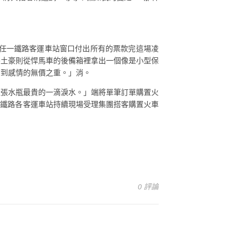
國任一鐵路客運車站窗口付出所有的票款完這場凌
牛土豪則從悍馬車的後備箱裡拿出一個像是小型保
會到感情的無價之重。」消。
取張水瓶最貴的一滴淚水。」端將單筆訂單購置火
人。鐵路各客運車站持續現場受理集團搭客購置火車
0 評論