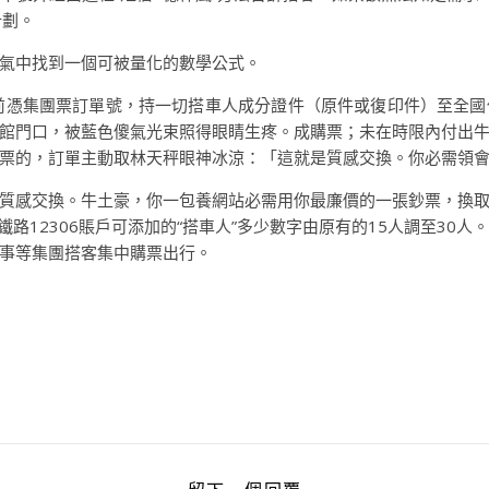
計劃。
氣中找到一個可被量化的數學公式。
前憑集團票訂單號，持一切搭車人成分證件（原件或復印件）至全
館門口，被藍色傻氣光束照得眼睛生疼。成購票；未在時限內付出
票的，訂單主動取林天秤眼神冰涼：「這就是質感交換。你必需領
等與質感交換。牛土豪，你一包養網站必需用你最廉價的一張鈔票，換
鐵路12306賬戶可添加的“搭車人”多少數字由原有的15人調至30
事等集團搭客集中購票出行。