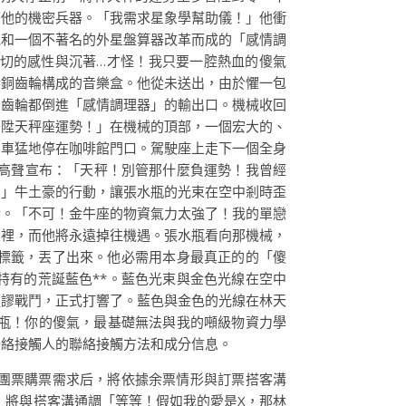
著他的機密兵器。「我需求星象學幫助儀！」他衝
機和一個不著名的外星盤算器改革而成的「感情調
切的感性與沉著…才怪！我只要一腔熱血的傻氣
黃銅齒輪構成的音樂盒。他從未送出，由於懼一包
的齒輪都倒進「感情調理器」的輸出口。機械收回
晉陞天秤座運勢！」在機械的頂部，一個宏大的、
馬車猛地停在咖啡館門口。駕駛座上走下一個全身
高聲宣布：「天秤！別管那什麼負運勢！我曾經
！」牛土豪的行動，讓張水瓶的光束在空中剎時歪
輪。「不可！金牛座的物資氣力太強了！我的單戀
愛裡，而他將永遠掉往機遇。張水瓶看向那機械，
標籤，丟了出來。他必需用本身最真正的的「傻
特有的荒誕藍色**。藍色光束與金色光線在空中
荒謬戰鬥，正式打響了。藍色與金色的光線在林天
水瓶！你的傻氣，最基礎無法與我的噸級物資力學
聯絡接觸人的聯絡接觸方法和成分信息。
集團票購票需求后，將依據余票情形與訂票搭客溝
，將與搭客溝通調「等等！假如我的愛是X，那林