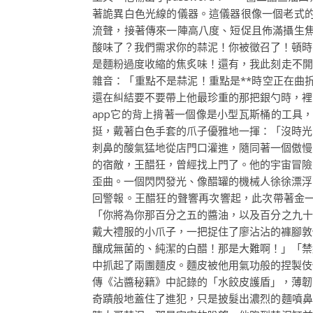
著詭異白色光線的儀器。這儀器很像一個老式
流聲，接著傳來一陣高八度、短促且佈滿攝生焦
酸味了？我們需求你的蒜泥！你被徵召了！頓時
是麵粉過度收縮的焦炙味！還有，我此刻走不開
雜音：「重點不是蒜泥！重點是**時空正在曲
還在糾結要不要帶上他最珍重的那把銀勺時，裡
app它的背上揹著一個像是小型瓦斯桶的工具
挺，戴著白色手套的爪子優雅地一揮：「沒時光
刺鼻的酸氣猛地從店門口灌進，隨同著一個傲慢
的宿敵，王醋狂，曾經找上門了。他的宇宙冒險
歪曲。一個閃閃發光、像醋罐的機械人徐徐漂浮
回警報。王醋狂的聲響再次響起，此次帶著金
「你將為你那百分之五的醬油，以及百分之九十
戴大禮服的小爪子，一把捉住了廖沾沾的褲腳敦
釀成無菌的、純潔的白醋！那是大難啊！」「禁
中抓起了兩團麵皮。麵皮被他用氣功般的捏製伎
傳《沾醬秘籍》中記錄的「水餃皮護盾」，薄韌
奇蹟般地蓋住了進犯，只是披髮出濃烈的麵噴鼻