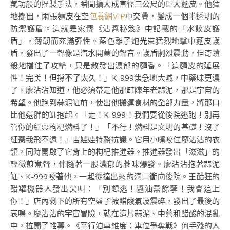
氣功般的捏製手法，瞬間擴大成直徑三公尺的巨大麵皮。他猛
地擲出，兩張麵皮在空
包養網VIP
中交疊，變成一個半透明的
防禦護盾。這就是家傳《沾醬秘笈》中記載的「水餃皮護
盾」，薄韌而充滿彈性。藍色離子炮光束猛烈地擊中麵皮護
盾，發出了一聲像是汽水開蓋的聲音。護盾劇烈震動，但奇蹟
般地擋住了攻擊，只是散發出濃郁的麵香。「這麵皮的延展
性！完美！但撐不了太久！」K-999焦急地大喊，中藥味更濃
了。廖沾沾知道，他必須帶走他那缸陳年老蒜泥，那是宇宙的
希望。他跑到蒜泥缸前，使出他搬運食材的全部力量，將那口
比他還胖的缸抱起。「走！K-999！我們要從後院逃跑！別再
管你的紅棗枸杞燃料了！」「不行！燃料是文明的基礎！沒了
紅棗我飛不遠！」吉娃娃特務抗議。它用小嘴咬住廖沾沾的衣
領，同時開啟了它背上的枸杞推進器。推進器發出「滋滋」的
輕微煎煮聲，伴隨著一股濃郁的蔘味爆發。廖沾沾抱著蒜泥
缸、K-999咬著他，一起從撞出來的洞口衝向後院。王醋狂的
醋罐機器人發出尖叫：「別想逃！醬油黨餘孽！我會追上
你！」店內剩下的所有空盤子被醋酸氣波震碎，發出了最後的
哀鳴。廖沾沾的宇宙冒險，就在這片蒜泥、中藥和醋酸的混亂
中，拉開了帷幕。《平行泊車維度：車位爭奪戰》何手殘的人