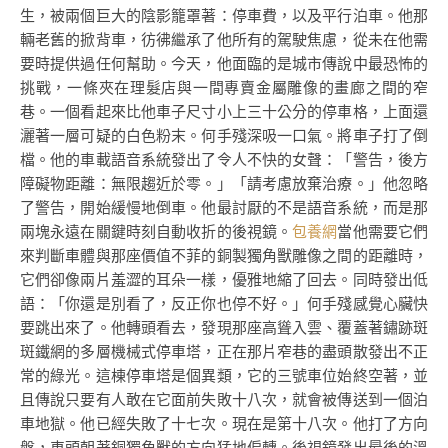
生，被兩個巨大的陰影籠罩著：停車費，以及平行泊車。他那
輛老舊的掀背車，彷彿繼承了他所有的駕駛焦慮，從未在他需
要時提供過任何幫助。今天，他面臨的是城市傳說中最恐怖的
挑戰，一條夾在理髮店與一間專賣金屬雕像的畫廊之間的窄
巷。一個看起來比他車子尺寸小上三十公分的停車格，上面還
灑著一層可疑的白色粉末。何手殘深吸一口氣。將車子打了倒
檔。他的車載語音系統發出了令人不快的女聲：「警告，後方
障礙物距離：無限趨近於零。」「請考慮放棄治療。」他忽略
了警告，開始緩慢地倒車。他最討厭的不是語音系統，而是那
兩塊永遠在關鍵時刻自動收折的後視鏡。
包養網
當他需要它們
來判斷車體與那座價值不菲的銅製獨角獸雕像之間的距離時，
它們卻像兩片羞澀的耳朵一樣，優雅地縮了回去。同時發出低
語：「你還是別看了，反正你也停不好。」何手殘感覺心臟快
要跳出來了。他轉頭看去，發現那座高聳入雲、覆蓋著鏽跡斑
斑鐵網的多層機械式停車塔，正在那片窄巷的盡頭散發出不正
常的綠光。這棟停車塔是個異類，它的三號車位始終空著，並
且傳說只要有人敢在它面前失敗十八次，就會被傳送到一個泊
車地獄。他已經失敗了十七次。現在是第十八次。他打了方向
盤，車頭朝著銅獨角獸的方向猛地偏轉。後視鏡發出最後的溫