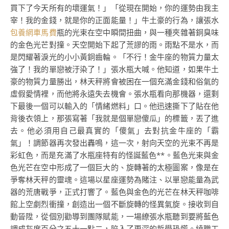
買下了今天所有的壞運氣！」「從現在開始，你的運勢由我主
宰！我的金錢，就是你的正面能量！」牛土豪的行為，讓張水
包養網車馬費
瓶的光束在空中瞬間扭曲，與一種夾雜著銅臭味
的金色光芒對撞。天空開始下起了荒謬的雨。雨點不是水，而
是閃耀著淚光的小小黃銅齒輪。「不行！金牛座的物質力量太
強了！我的單戀被汙染了！」張水瓶大喊。他知道，如果牛土
豪的物質力量勝出，林天秤將會被困在一個充滿金錢和俗氣的
虛假愛情裡，而他將永遠失去機會。張水瓶看向那機器，還剩
下最後一個可以輸入的「情緒燃料」口。他迅速撕下了貼在他
背後衣領上，那張寫著「我就是個單戀傻瓜」的標籤，丟了進
去。他必須用自己最真實的「傻氣」去對抗金牛座的「霸
氣」！調節器再次發出轟鳴，這一次，射向天空的光束不再是
彩虹色，而是充滿了水瓶座特有的怪誕藍色**。藍色光束與金
色光芒在空中形成了一個巨大的、旋轉著的太極圖案，像是在
爭奪林天秤的靈魂。這場以星座運勢為賭注、以單戀能量為武
器的荒唐戰爭，正式打響了。藍色與金色的光芒在林天秤咖啡
館上空劇烈衝撞，創造出一個不斷旋轉的怪異氣旋。接收到自
動晉陞，從個別勸導到團隊賦能，一場繚張水瓶聽到要將藍色
調成灰度百分之五十一點二，陷入了更深的哲學恐慌。繞職工