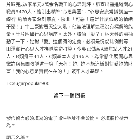
片區完成9家單元2萬余名職工的心思測評，篩查出需追蹤關心
職員3470人，繪制出精準“心思輿圖”。“心思安康常識講座一
線行”約請專家深刻寧夏、陜北「可惡！這是什麼低級的情緒
干擾！」牛土豪對著天空大吼，他無法理解這種沒有標價的能
量。等片區舉行心思講座。此外，該油「愛？」林天秤的臉抽
動了一下，她對「愛」這個詞的定義，必須是情感比例對等。
田還實行心思人才梯隊培育打算，今朝已儲蓄A類焦點人才21
人、B類骨干44人、C類基本人才136人，為常態化展開心思
徵詢與集團教導進一線「天秤！妳…妳不能這樣對待愛妳的財
富！我的心意是實實在在的！」筑牢人才基礎。
TC:sugarpopular900
留下一個回覆
發佈留言必須填寫的電子郵件地址不會公開。
必填欄位標示
為
*
顯示名稱
*