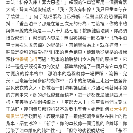
本法！斜停入庫！罪大惡極！」領頭的泊車警察用一個擴音器
大喊，聲音充滿機械感。「我、我沒有斜停！我只是垂直停在
了牆壁上！」何手殘趕緊為自己辯解，但聲音因為恐懼而顫
抖。「垂直泊車？那是在第三次元的行為，在這裡，你的車體
與停車線的夾角是——八十九點七度！按照維度法則，你必須
接受懲罰！」懲罰的內容是：無限次觀看一部名為**《新手泊
車七百次失敗集錦》的紀錄片，直到哭泣為止。就在這時，一
輛像是從科幻電影裡開出來的黑色跑車，優雅地從網格的邊緣
漂移
包養網心得
而過。跑車的輪胎發出令人陶醉的摩擦聲，它
以一種近乎蔑視重力的姿態，精準地停進了一個只有它車身尺
寸寬度的停車格中。那泊車的過程就像一場舞蹈，流暢、完
美，且毫無任何多餘的動作**。跑車的駕駛座上走出一個全身
黑色皮衣的女人，她戴著一副透明護目鏡，冷酷地朝著何手殘
的方向走來。她的步伐優雅而精準，每一步都像是被測量過一
樣，完美地落在網格線上。「車影大人！」泊車警察們立刻立
正站好，連測量尺都顫抖著不敢發出聲音。她走到何
女大生包
養俱樂部
手殘面前，輕蔑地掃了一眼他那輛垂直貼在牆上的掀
背車，語氣冰冷。「新手，你的車技像一團混亂的毛線球。你
污染了泊車維度的純粹性。」「但你的後視鏡貼紙——『永不