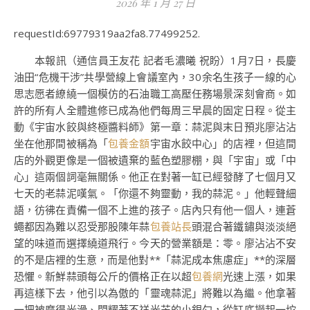
2026 年 1 月 27 日
requestId:69779319aa2fa8.77499252.
本報訊（通信員王友花 記者毛濃曦 祝盼）1月7日，長慶
油田“危機干涉”共學營線上會議室內，30余名生孩子一線的心
思志愿者繚繞一個模仿的石油職工高壓任務場景深刻會商。如
許的所有人全體進修已成為他們每周三早晨的固定日程。從主
動《宇宙水餃與終極醬料師》第一章：蒜泥與末日預兆廖沾沾
坐在他那間被稱為「
包養金額
宇宙水餃中心」的店裡，但這間
店的外觀更像是一個被遺棄的藍色塑膠棚，與「宇宙」或「中
心」這兩個詞毫無關係。他正在對著一缸已經發酵了七個月又
七天的老蒜泥嘆氣。「你還不夠靈動，我的蒜泥。」他輕聲細
語，彷彿在責備一個不上進的孩子。店內只有他一個人，連蒼
蠅都因為難以忍受那股陳年蒜
包養站長
頭混合著鐵鏽與淡淡絕
望的味道而選擇繞道飛行。今天的營業額是：零。廖沾沾不安
的不是店裡的生意，而是他對**「蒜泥成本焦慮症」**的深層
恐懼。新鮮蒜頭每公斤的價格正在以超
包養網
光速上漲，如果
再這樣下去，他引以為傲的「靈魂蒜泥」將難以為繼。他拿著
一把被磨得光滑、閃耀著不祥光芒的小銀勺，從缸底撈起一坨