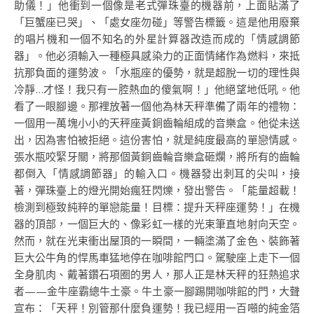
助儀！」他衝到一個像是老式彈珠臺的機器前，上面貼滿了
「巨蟹座已哭」、「處女座勿碰」等警告標籤。這是他用廢棄
的唱片機和一個不知名的外星計算器改造而成的「情感調節
器」。他必須輸入一種極具感染力的正面情緒作為燃料，來抵
抗那負面的運勢波。「水瓶座的優勢，就是超脫一切的理性與
冷靜…才怪！我只有一腔熱血的傻氣啊！」他絕望地低吼。他
看了一眼腳邊。那裡放著一個他為林天秤準備了兩年的禮物：
一個用一萬塊小小的天秤座黃銅齒輪組成的音樂盒。他從未送
出，因為害怕被拒絕。這份害怕，就是純度最高的單戀情感。
張水瓶咬緊牙關，將那個黃銅齒輪音樂盒砸爛，將所有的齒輪
都倒入「情感調節器」的輸入口。機器發出刺耳的尖叫，接
著，彈珠臺上的燈光開始瘋狂閃爍，發出警告。「能量超載！
檢測到極致純粹的單戀能量！目標：提升天秤座運勢！」在機
器的頂部，一個巨大的、像彩虹一樣的光束筆直地射向天空。
然而，就在光束衝出屋頂的一瞬間，一輛塗滿了金色、裝飾著
巨大公牛角的悍馬車猛地停在咖啡館門口。駕駛座上走下一個
全身肌肉、戴著鑽石項圈的男人，那人正是林天秤的狂熱追求
者——金牛座霸總牛土豪。牛土豪一腳踢開咖啡館的門，大聲
宣布：「天秤！別管那什麼負運勢！我已經用一百噸的純金箔