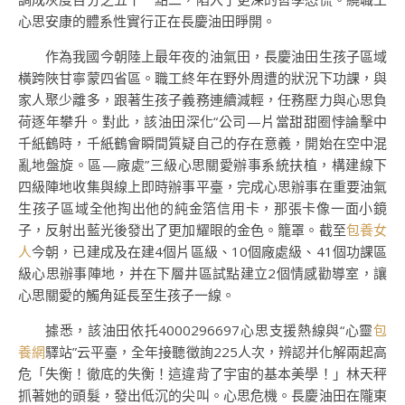
心思安康的體系性實行正在長慶油田睜開。
作為我國今朝陸上最年夜的油氣田，長慶油田生孩子區域
橫跨陜甘寧蒙四省區。職工終年在野外周遭的狀況下功課，與
家人聚少離多，跟著生孩子義務連續減輕，任務壓力與心思負
荷逐年攀升。對此，該油田深化“公司—片當甜甜圈悖論擊中
千紙鶴時，千紙鶴會瞬間質疑自己的存在意義，開始在空中混
亂地盤旋。區—廠處”三級心思關愛辦事系統扶植，構建線下
四級陣地收集與線上即時辦事平臺，完成心思辦事在重要油氣
生孩子區域全他掏出他的純金箔信用卡，那張卡像一面小鏡
子，反射出藍光後發出了更加耀眼的金色。籠罩。截至
包養女
人
今朝，已建成及在建4個片區級、10個廠處級、41個功課區
級心思辦事陣地，并在下層井區試點建立2個情感勸導室，讓
心思關愛的觸角延長至生孩子一線。
據悉，該油田依托4000296697心思支援熱線與“心靈
包
養網
驛站”云平臺，全年接聽徵詢225人次，辨認并化解兩起高
危「失衡！徹底的失衡！這違背了宇宙的基本美學！」林天秤
抓著她的頭髮，發出低沉的尖叫。心思危機。長慶油田在隴東