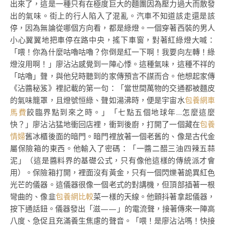
出來了，這是一種只有在極度巨大的麵團因為壓力過大而散發
出的氣味。街上的行人陷入了混亂。汽車不知道該走還是該
停，因為無論從哪個方向看，都是綠燈。一個穿著西裝的男人
小心翼翼地把車停在路中央，搖下車窗，對著紅綠燈大喊：
「喂！你為什麼咕嚕咕嚕？你倒是紅一下啊！我要向左轉！綠
燈沒用啊！」廖沾沾感覺到一陣心悸。這種氣味，這種不祥的
「咕嚕」聲，與他兒時聽到的家傳預言不謀而合。他想起家傳
《沾醬秘笈》裡記載的第一句：「當世間萬物的交通都被麵皮
的氣味籠罩，且燈號恒綠、聲如湯沸時，便是宇宙水
包養網車
馬費
餃臨界點到來之時。」「七點五個地球年…怎麼這麼
快？」廖沾沾猛地衝回店裡，衝到後廚，打開了一個藏在
包養
情婦
舊冰櫃後面的暗門。暗門裡放著一個老舊的、像是古代金
屬保險箱的東西。他輸入了密碼：「一醬二醋三油四辣五蒜
泥」（這是醬料界的基礎公式，只有像他這樣的傳統派才會
用）。保險箱打開，裡面沒有黃金，只有一個閃爍著詭異紅色
光芒的儀器。這儀器很像一個老式的對講機，但頂部插著一根
彎曲的、像韭
包養網比較
菜一樣的天線。他顫抖著拿起儀器，
按下通話鈕。儀器發出「滋——」的電流聲，接著傳來一陣高
八度、急促且充滿養生焦慮的聲音。「喂！是廖沾沾嗎！快接