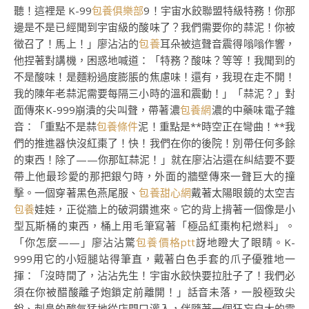
聽！這裡是 K-99
包養俱樂部
9！宇宙水餃聯盟特級特務！你那
邊是不是已經聞到宇宙級的酸味了？我們需要你的蒜泥！你被
徵召了！馬上！」廖沾沾的
包養
耳朵被這聲音震得嗡嗡作響，
他捏著對講機，困惑地喊道：「特務？酸味？等等！我聞到的
不是酸味！是麵粉過度膨脹的焦慮味！還有，我現在走不開！
我的陳年老蒜泥需要每隔三小時的溫和震動！」「蒜泥？」對
面傳來K-999崩潰的尖叫聲，帶著濃
包養網
濃的中藥味電子雜
音：「重點不是蒜
包養條件
泥！重點是**時空正在彎曲！**我
們的推進器快沒紅棗了！快！我們在你的後院！別帶任何多餘
的東西！除了——你那缸蒜泥！」就在廖沾沾還在糾結要不要
帶上他最珍愛的那把銀勺時，外面的牆壁傳來一聲巨大的撞
擊。一個穿著黑色燕尾服、
包養甜心網
戴著太陽眼鏡的太空吉
包養
娃娃，正從牆上的破洞鑽進來。它的背上揹著一個像是小
型瓦斯桶的東西，桶上用毛筆寫著「極品紅棗枸杞燃料」。
「你怎麼——」廖沾沾驚
包養價格ptt
訝地瞪大了眼睛。K-
999用它的小短腿站得筆直，戴著白色手套的爪子優雅地一
揮：「沒時間了，沾沾先生！宇宙水餃快要拉肚子了！我們必
須在你被醋酸離子炮鎖定前離開！」話音未落，一股極致尖
銳、刺鼻的酸氣猛地從店門口灌入，伴隨著一個狂妄自大的電