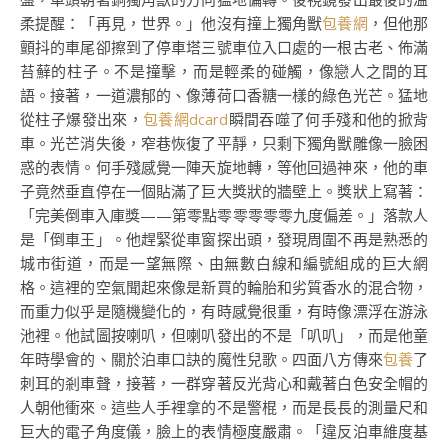
柔提醒：「再見，世界。」他沒有撞上獨角獸
包養網
，但他那
顫抖的車尾卻擦到了停車塔三號車位入口處的一根古老、佈滿
苔蘚的柱子。不是撞擊，而是輕柔的碰觸，像戀人之間的耳
語。接著，一道濃郁的、像薄荷口香糖一樣的綠色光芒。猛地
從柱子爆發出來，
包養網dcard
瞬間吞噬了何手殘和他的掀背
車。光芒消失後，窄巷恢復了平靜，只剩下獨角獸雕像一臉困
惑的表情。何手殘感覺一陣天旋地轉，等他回過神來，他的車
子竟然垂直停在一個貼滿了巨大獎狀的牆壁上。獎狀上寫著：
「完美倒車入庫獎——第零點零零零零零九度偏差。」落款人
是「倒車王」。他趕緊從車窗探出頭，發現周圍不再是熟悉的
城市街道，而是一望無際、由無數白線和編號組成的巨大網
格。這裡的空氣聞起來像是新買的輪胎和劣質香水的混合物，
而重力似乎是隨機變化的，有時感覺很重，有時像漂浮在游泳
池裡。他試圖按喇叭，但喇叭發出的不是「叭叭」，而是他童
年時學會的、關於泊車口訣的魔性兒歌。四面八方傳來
包養
了
刺耳的剎車聲，接著，一群穿著反光背心和戴著白色安全帽的
人朝他衝來。這些人手裡拿的不是警棍，而是長長的測量尺和
巨大的電子角度儀，臉上的表情極度嚴肅。「違反泊車維度基