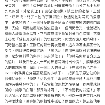
子音效：「警告！這裡的醬油比例嚴重失衡！百分之九十九點
九九的醋，才是真理！」廖沾沾知道，這是他的宿敵，王醋
狂，已經找上門了。他的宇宙冒險，被迫從他對蒜泥的焦慮
中，正式開始了。一個狂妄的影子佔滿了那扇被撞破的牆門邊
緣，光線一瞬間被極端的酸氣扭曲。一個閃閃發光、像醋罐的
機器人緩緩漂浮進來，它的底座還不斷噴射著白色醋霧。它身
上掛著「醋狂派大勝利」的霓虹燈牌，閃爍得讓人眼睛發疼，
同時發出警報。王醋狂的聲音再次響起，這次帶著金屬回音的
嘲弄，刺耳得像是磨砂紙。「廖沾沾！你那充滿腐敗氣味的蒜
泥，是對醬料學的侮辱！必須淨化！」「你將為你那百分之五
的醬油，以及百分之九十五的邪惡蒜頭付出代價！」醋罐機器
人的頂端裂開，露出了一個巨大的管口，正在聚積藍色光芒。
K-999特務用它穿著燕尾服的小爪子，一把抓住了廖沾沾的褲
腳催促著他。「快點！沾沾先生！那是醋酸離子炮！專門用來
溶解有機發酵物的！」「它會把你的蒜泥在零點一秒內變成無
菌的、純淨的白醋！那是浩劫啊！」「不准動我的蒜泥！」廖
沾沾發出了醬料學家對待信仰般的怒吼。他以一種專業包水餃
的極限速度，從旁邊的麵粉堆中抓起了兩團麵皮。麵皮被他用