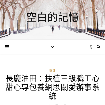
空白的記憶
個性
長慶油田：扶植三級職工心
ad
甜心專包養網思關愛辦事系
0
評
統
論