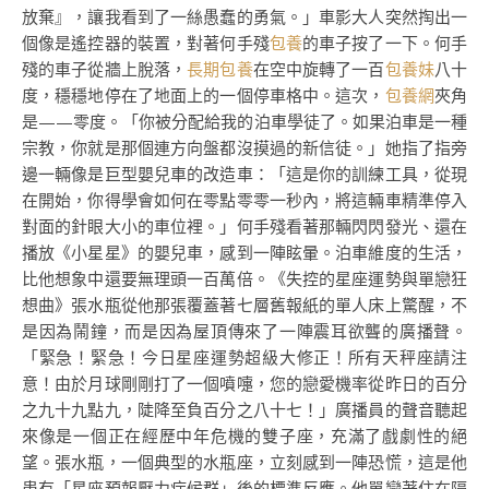
放棄』，讓我看到了一絲愚蠢的勇氣。」車影大人突然掏出一
個像是遙控器的裝置，對著何手殘
包養
的車子按了一下。何手
殘的車子從牆上脫落，
長期包養
在空中旋轉了一百
包養妹
八十
度，穩穩地停在了地面上的一個停車格中。這次，
包養網
夾角
是——零度。「你被分配給我的泊車學徒了。如果泊車是一種
宗教，你就是那個連方向盤都沒摸過的新信徒。」她指了指旁
邊一輛像是巨型嬰兒車的改造車：「這是你的訓練工具，從現
在開始，你得學會如何在零點零零一秒內，將這輛車精準停入
對面的針眼大小的車位裡。」何手殘看著那輛閃閃發光、還在
播放《小星星》的嬰兒車，感到一陣眩暈。泊車維度的生活，
比他想象中還要無理頭一百萬倍。《失控的星座運勢與單戀狂
想曲》張水瓶從他那張覆蓋著七層舊報紙的單人床上驚醒，不
是因為鬧鐘，而是因為屋頂傳來了一陣震耳欲聾的廣播聲。
「緊急！緊急！今日星座運勢超級大修正！所有天秤座請注
意！由於月球剛剛打了一個噴嚏，您的戀愛機率從昨日的百分
之九十九點九，陡降至負百分之八十七！」廣播員的聲音聽起
來像是一個正在經歷中年危機的雙子座，充滿了戲劇性的絕
望。張水瓶，一個典型的水瓶座，立刻感到一陣恐慌，這是他
患有「星座預報壓力症候群」後的標準反應。他單戀著住在隔