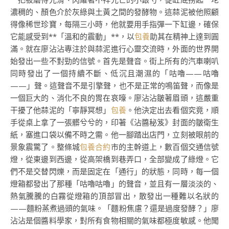
濃稠的、顏色介於灰綠與土黃之間的發酵物。這蒜泥被他照顧
得像稀世珍寶，每隔三小時，他就要用手指彈一下缸邊，確保
它能感受到**「溫和的震動」**，以
包養
助其在精神上達到圓
滿。就在廖沾沾專注於與蒜泥進行心靈交流時，外面的世界開
始發出一些不對勁的信號。首先是聲音。街上所有的汽車喇叭
同時發出了一個持續不斷、低沉且潮濕的「咕嚕——咕嚕
——」聲。這聲音不是引擎聲，也不是正常的鳴笛聲，而像是
一個巨大的、消化不良的胃在哀嚎。廖沾沾皺著眉頭，這嚴重
干擾了他蒜泥的「寧靜冥想」
包養
。他決定出去看個究竟，順
手從桌上拿了一張髒兮兮的，印著《沾醬秘笈》封面的皺衛生
紙，塞進口袋以備不時之需。他一腳踏出店門，立刻被眼前的
景象震驚了。整條城
包養合約
市的主幹道上，數百個交通信號
燈，從東邊到西邊，從高架橋到巷弄口，全部變成了綠燈。它
們不是交替閃爍，而是固定在「通行」的狀態，同時，每一個
燈箱都發出了那種「咕嚕咕嚕」的聲音，並且有一層淡淡的、
熱氣騰騰的白霧從燈箱的頂部冒出，散發出一種難以名狀的
——麵粉蒸煮過頭的氣味。「麵粉焦慮？還是過度發酵？」廖
沾沾是個醬料學家，對所有食物相關的氣味都極度敏感。他聞