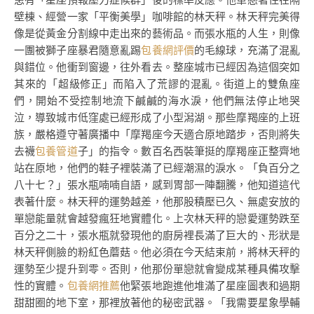
壁棟、經營一家「平衡美學」咖啡館的林天秤。林天秤完美得
像是從黃金分割線中走出來的藝術品。而張水瓶的人生，則像
一團被獅子座暴君隨意亂踢
包養網評價
的毛線球，充滿了混亂
與錯位。他衝到窗邊，往外看去。整座城市已經因為這個突如
其來的「超級修正」而陷入了荒謬的混亂。街道上的雙魚座
們，開始不受控制地流下鹹鹹的海水淚，他們無法停止地哭
泣，導致城市低窪處已經形成了小型潟湖。那些摩羯座的上班
族，嚴格遵守著廣播中「摩羯座今天適合原地踏步，否則將失
去襪
包養管道
子」的指令。數百名西裝筆挺的摩羯座正整齊地
站在原地，他們的鞋子裡裝滿了已經潮濕的淚水。「負百分之
八十七？」張水瓶喃喃自語，感到胃部一陣翻騰，他知道這代
表著什麼。林天秤的運勢越差，他那股積壓已久、無處安放的
單戀能量就會越發瘋狂地實體化。上次林天秤的戀愛運勢跌至
百分之二十，張水瓶就發現他的廚房裡長滿了巨大的、形狀是
林天秤側臉的粉紅色蘑菇。他必須在今天結束前，將林天秤的
運勢至少提升到零。否則，他那份單戀就會變成某種具備攻擊
性的實體。
包養網推薦
他緊張地跑進他堆滿了星座圖表和過期
甜甜圈的地下室，那裡放著他的秘密武器。「我需要星象學輔