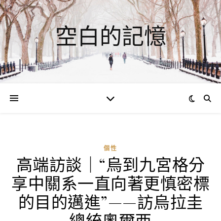
空白的記憶
個性
高端訪談｜“烏到九宮格分
ad
享中關系一直向著更慎密標
0
評
的目的邁進”——訪烏拉圭
論
總統奧爾西