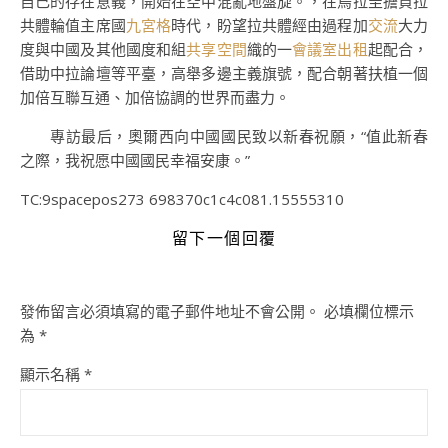
自己的存在意義，開始在空中混亂地盤旋。，在烏拉圭擔負拉
共體輪值主席國
九宮格
時代，盼望拉共體經由過程加
交流
大力
度與中國及其他國度和組
共享空間
織的一
會議室出租
起配合，
借助中拉論壇等平臺，高舉多邊主義旗號，配合朝著扶植一個
加倍互聯互通、加倍協調的世界而盡力。
專訪最后，奧爾西向中國國民致以新春祝願，“值此新春
之際，我祝愿中國國民幸福安康。”
TC:9spacepos273 698370c1c4c081.15555310
留下一個回覆
發佈留言必須填寫的電子郵件地址不會公開。
必填欄位標示
為
*
顯示名稱
*