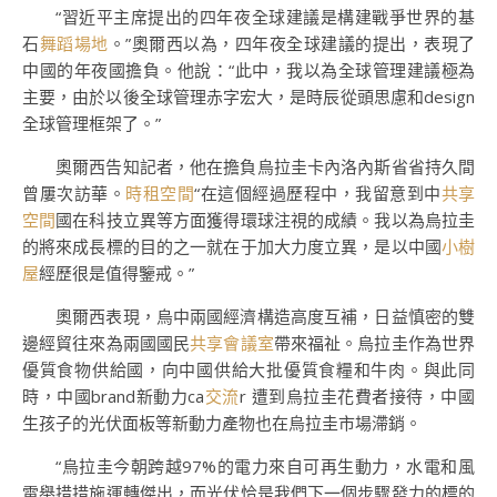
“習近平主席提出的四年夜全球建議是構建戰爭世界的基
石
舞蹈場地
。”奧爾西以為，四年夜全球建議的提出，表現了
中國的年夜國擔負。他說：“此中，我以為全球管理建議極為
主要，由於以後全球管理赤字宏大，是時辰從頭思慮和design
全球管理框架了。”
奧爾西告知記者，他在擔負烏拉圭卡內洛內斯省省持久間
曾屢次訪華。
時租空間
“在這個經過歷程中，我留意到中
共享
空間
國在科技立異等方面獲得環球注視的成績。我以為烏拉圭
的將來成長標的目的之一就在于加大力度立異，是以中國
小樹
屋
經歷很是值得鑒戒。”
奧爾西表現，烏中兩國經濟構造高度互補，日益慎密的雙
邊經貿往來為兩國國民
共享會議室
帶來福祉。烏拉圭作為世界
優質食物供給國，向中國供給大批優質食糧和牛肉。與此同
時，中國brand新動力ca
交流
r 遭到烏拉圭花費者接待，中國
生孩子的光伏面板等新動力產物也在烏拉圭市場滯銷。
“烏拉圭今朝跨越97%的電力來自可再生動力，水電和風
電舉措措施運轉傑出，而光伏恰是我們下一個步驟發力的標的