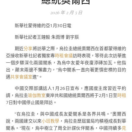
2026 年 2 月 5 日
新華社蒙得維的亞1月30日電
新華社記者王鐘毅 朱雨博 劉宇辰
期近
分享
將訪華之際，烏拉圭總統奧爾西在首都蒙得維的
亞接收新華社記者獨家專
時租會議
訪時表現，等待此次訪華進
一個步驟深化兩國關系，為烏中友愛年夜廈添磚加瓦。他指
出，顛末兩邊不懈盡力，“烏中關系一直向著更慎密標的目的
邁
共享會議室
進”。
中國交際部講話人1月26日宣布，應國度主席習近平約
請，烏拉圭
瑜伽教室
東岸共和國總統奧爾西將于2月1日至
時租
7日對中國停止國是拜訪。
“在烏拉圭，與中國成長友愛關系是各界共鳴。”奧爾西
說，兩國建交以來
小班教學
，烏拉圭歷屆當局均積極成長對華
關系。“現在，烏中樹立了周全計謀伙伴關系，中國持續多
見