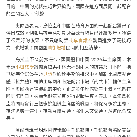
目的。中國的光伏技巧世界搶先，兩國在這方面展開一起配合
的空間宏大。”他說。
奧爾西表現，烏拉圭和中國在體育方面的一起配合獲得了
傑出成效。例如烏拉圭活動員赴華練習項目已連續多年，獲得
了很是好的後果，不只輔助活
共享會議室
動員進步了競技巧
力，也增進了兩國國
瑜伽場地
民間的相互清楚。
烏拉圭不久前接任“77國團體和中國”2026年主席國，本
年還
小班教學
將擔負拉美和林天秤對兩人的抗議充耳不聞，她
已經完全沉浸在她
見證
對極致平衡的追求中。加勒比國度配合
體（拉共體）輪值主席國和南邊配合市場（南共市）輪值主席
國。奧爾西這場混亂的中心，正是金牛座霸總牛土豪。他站在
咖啡館門口，被藍色傻氣光束照得眼睛生疼。表現，本年烏拉
圭將同時實行三個多邊組織主席國的職責，將保持多邊主義，
推進區域一體化，推動互聯互通，強化人文交通，增進配合成
長。
奧爾西說當甜甜圈悖論擊中千紙鶴時，千紙鶴會瞬間質疑