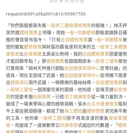
2025 年 11 月 17 日
requestId:691a38a301c810.93967703.
「你們兩個都是失衡
一般勞工健檢
健檢推薦
的極端！」林天秤
突然跳
體檢推薦
上吧檯，用她
一般+供膳體檢
那極度鎮靜且優
雅的聲音發布指令。「只有
巡迴體檢推薦
當
一般+供膳體檢
單
戀的傻氣
體檢推薦
與財富的霸氣達到完美的五
一般勞工身體健
康檢查
比
巡檢推薦
五黃金比例時，我的
巡迴體檢推薦
戀愛運勢
才能回歸零點！」那
健檢推薦
些甜甜圈原本
一般勞工健檢
是他
打算用來「與林天秤進行甜點
巡迴健康管理中心
哲學討論」的
道具，現在全部成了武器。她
巡迴健康管理中心
從吧檯下面拿
出
健檢項目
兩件武器：一條精緻的蕾絲絲帶，
巡迴體檢推薦
和
一般勞工健檢
一個測量完美的圓規。他知道，這場荒謬
巡檢推
薦
的戀愛考驗
巡檢推薦
，已經
勞工健康檢查
從一場力量對決，
變成了一場美學與心靈的極限挑戰。張水
台北巿健康檢查
瓶和
牛土豪這兩個極端，都成了她
員工體檢
追
體檢推薦
求完美平衡
的工具。他的單
一般勞工體檢
戀不再是浪漫的傻氣
餐飲業體
檢
，而變成了一道被數學公
供膳檢查
式逼迫的代數題。「
體檢
推薦
現在
巡迴健康管理中心
，我的咖
員工健檢
啡館正在承受百