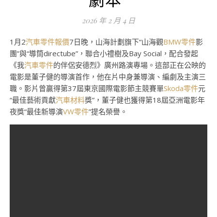
2026 年 2 月 4 日
1月2
汽車零件報價
7日晚，山海計劃旗下“山海觀
BMW零件
影
團”與“導筒directube”，聯合小禮樹及Bay Social，配合發起
《我
汽車零件
的伴侶安德烈》廣州路演專場。這部正在公映的
電影是董子健的導演首作，他在片中身兼導演、編劇及主演三
職。影片曾贏得第37屆東京國際電影節主競賽單
Skoda零件
元
“最佳藝術貢獻
汽車材料
獎”，董子健也獲得第18屆亞洲電影年
夜獎“最佳新導演
VW零件
”提名榮譽。