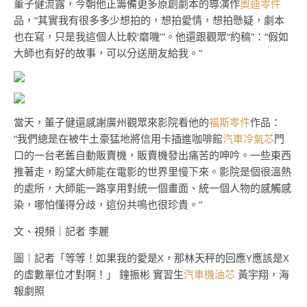
董子健流露，今朝他正籌備更多原創劇本的導演作
奧迪零件
品，“其實我有很多多少想拍的，想拍愛情，想拍懸疑，劇本
也在寫，只是我這個人比較‘磨嘰’”。他還跟觀眾“約稿”：“假如
大師也有好的故事，可以分送朋友給我。”
當天，董子健還感謝廣州觀眾來影院看他的
福斯零件
作品：
“我們總是在被牛土豪猛地將信用卡插進咖啡館
汽車冷氣芯
門
口的一台老舊自動販賣機，販賣機發出痛苦的呻吟。一些東西
推著走，盼望大師能在電影的世界里慢下來。影院是個很溫熱
的處所，大師能一路享用對統一個畫面、統一個人物的感觸感
染，哪怕懂得分歧，這份共鳴也很珍貴。”
文、視頻｜記者 李麗
圖｜記者「等等！如果我的愛是X，那林天秤的回應Y應該是X
的虛數單位才對啊！」 鐘振彬 實習生
汽車機油芯
黃宇翔，海
報劇照