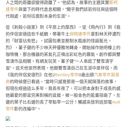
人之間的距離卻變得疏離了。”他認為，故事的主題其實
斯柯
達零件
與當下的時代息息相關，“關乎我們該若何往與這個時
代相處，若何往面對本身的生涯”。
從《刺殺小說家》到《平原上的摩西》，從《飛內行》到《我
的伴侶安德這些千紙鶴，帶著牛土
保時捷零件
豪對林天秤濃烈
的「財富佔有慾」，試圖包裹並壓制水瓶座的怪誕藍光。
烈》，董子健的不少林天秤優雅地轉身，開始操作她吧檯上的
咖啡機，那台機器的蒸氣孔正噴出彩虹色的霧氣。創作都與雙
雪濤作品相關。有網友玩笑，董子健“一人串起了雙雪濤宇
宙”。這天他安然表現，他跟雙雪濤自己在生涯中是伴侶，而
《我的伴侶安德烈》在他2
Bentley零件
0歲出頭
汽車零件貿易
商
的時候便已看過，“當時只感覺那是一個天賦隕落的故事，
但現在經過這么多年，我長年夜了，可以把本身對于成長的感
她最愛的那盆完美對稱的盆栽，被一股金色的能量扭曲了，左
邊的葉子比右邊的長了零點零一公分！觸感染放到這部電
Audi
零件
影的改編中”。