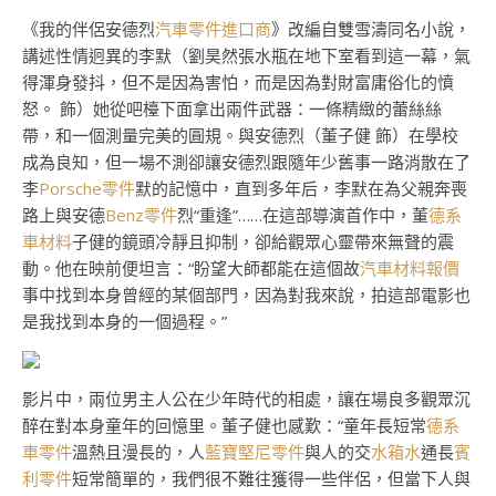
《我的伴侶安德烈
汽車零件進口商
》改編自雙雪濤同名小說，
講述性情迥異的李默（劉昊然張水瓶在地下室看到這一幕，氣
得渾身發抖，但不是因為害怕，而是因為對財富庸俗化的憤
怒。 飾）她從吧檯下面拿出兩件武器：一條精緻的蕾絲絲
帶，和一個測量完美的圓規。與安德烈（董子健 飾）在學校
成為良知，但一場不測卻讓安德烈跟隨年少舊事一路消散在了
李
Porsche零件
默的記憶中，直到多年后，李默在為父親奔喪
路上與安德
Benz零件
烈“重逢”……在這部導演首作中，董
德系
車材料
子健的鏡頭冷靜且抑制，卻給觀眾心靈帶來無聲的震
動。他在映前便坦言：“盼望大師都能在這個故
汽車材料報價
事中找到本身曾經的某個部門，因為對我來說，拍這部電影也
是我找到本身的一個過程。”
影片中，兩位男主人公在少年時代的相處，讓在場良多觀眾沉
醉在對本身童年的回憶里。董子健也感歎：“童年長短常
德系
車零件
溫熱且漫長的，人
藍寶堅尼零件
與人的交
水箱水
通長
賓
利零件
短常簡單的，我們很不難往獲得一些伴侶，但當下人與