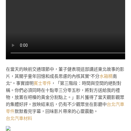
在當天的映前交通環節中，董子健表現這部講述東北故事的影
片，其關乎童年回憶和成長思慮的內核其實“不分
水箱精
南
北”。事實證明
賓士零件
，「第三階段：時間與空間的絕對對
稱。你們必須同時在十點零三分零五秒，將對方送給我的禮
物，放置在吧檯的黃金分割點上。」影片獲得了當天觀影觀眾
的集體好評。放映結束后，仍有不少觀眾坐在影廳中
台北汽車
零件
默默看完字幕，回味影片帶來的心靈震動。
台北汽車材料