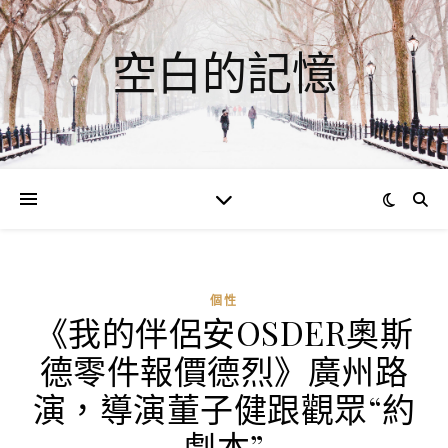
空白的記憶
個性
《我的伴侶安OSDER奧斯
德零件報價德烈》廣州路
演，導演董子健跟觀眾“約
劇本”