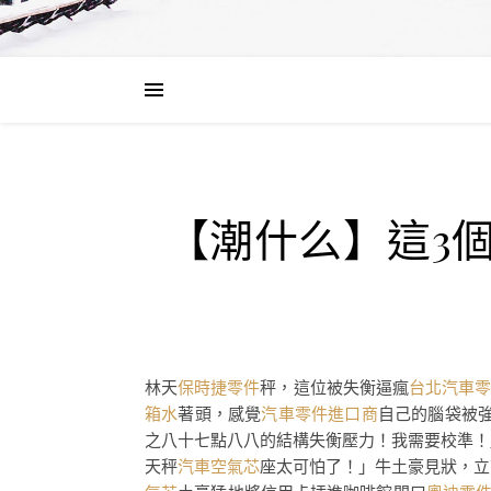
【潮什么】這3
林天
保時捷零件
秤，這位被失衡逼瘋
台北汽車
箱水
著頭，感覺
汽車零件進口商
自己的腦袋被強
之八十七點八八的結構失衡壓力！我需要校準！
天秤
汽車空氣芯
座太可怕了！」牛土豪見狀，立