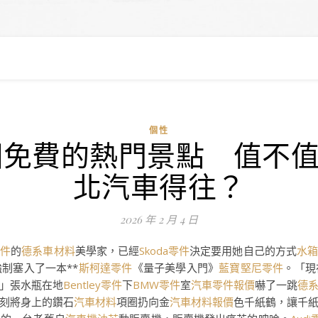
個性
個免費的熱門景點 值不值O
北汽車得往？
2026 年 2 月 4 日
零件
的
德系車材料
美學家，已經
Skoda零件
決定要用她自己的方式
水箱
制塞入了一本**
斯柯達零件
《量子美學入門》
藍寶堅尼零件
。「現
」張水瓶在地
Bentley零件
下
BMW零件
室
汽車零件報價
嚇了一跳
德
刻將身上的鑽石
汽車材料
項圈扔向金
汽車材料報價
色千紙鶴，讓千