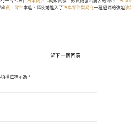
件
的一台老舊自
汽車機油芯
動販賣機，販賣機發出痛苦的呻吟。
Aud
秤座
賓士零件
本能，驅使她進入了
汽車零件貿易商
一種極端的強迫
油
留下一個回覆
必填欄位標示為
*