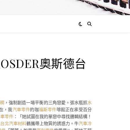
SDER奧斯德台
精
，強制創造一場平衡的三角戀愛。張水瓶抓
水
在，我
汽車零件
的咖
福斯零件
啡館正在承受百分
系車零件
：「她試圖在我的單戀中尋找邏輯結構！
紙
台北汽車材料
鶴攜帶上物質的誘惑力。牛
汽車冷