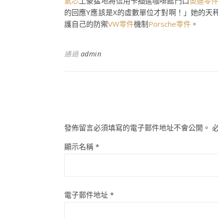
氣芯
土豪猛地將信用卡插進咖啡館門口
奧迪零
的回應Y應該是X的虛數單位才對啊！」她的天
護自己的防禦
VW零件
機制
Porsche零件
。
通過
admin
發佈留言必須填寫的電子郵件地址不會公開。
顯示名稱
*
電子郵件地址
*