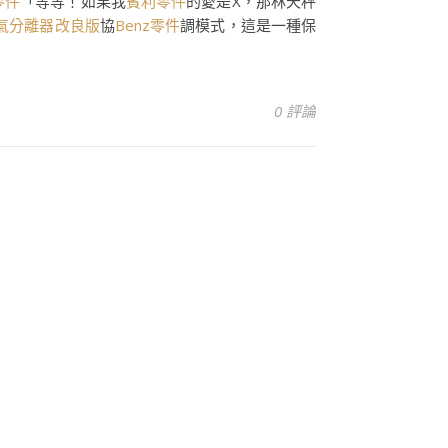
i零件
「等等！如果我
賓利零件
的愛是X，那林天秤
氣分離器改良版
協
Benz零件
調模式，這是一種保
0 評論