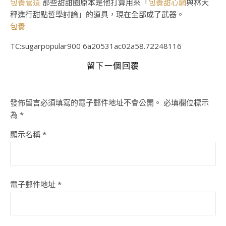
包養管道
那些甜甜圈原本是他打算用來「
包養甜心網
與林天
秤進行甜點哲學討論」的道具，現在全部成了武器。
包養
TC:sugarpopular900 6a20531ac02a58.72248116
留下一個回覆
發佈留言必須填寫的電子郵件地址不會公開。
必填欄位標示
為
*
顯示名稱
*
電子郵件地址
*