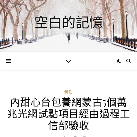
空白的記憶
個性
內甜心台包養網蒙古5個萬
ad
兆光網試點項目經由過程工
0
評
信部驗收
論