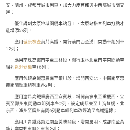
安、蘭州、成都等城市列車，加大力度首都與中西部城市間交
通；
優化調劑太原地域關鍵車站分工，太原站搭客列車打點才
能增添58列。
應用
健康檢查
荊荊高鐵，開行荊門西至漢口間動車組列車
12列；
應用南珠高鐵南寧至玉林段，開行玉林北至南寧東間動車
組列
巡迴健檢
車18列；
應用包銀高鐵惠農南至銀川段，增開西安北、中衛南至惠
農南間動車組列車各2列；
應用渝昆高鐵重慶西至宜賓段，增開南寧東至重慶西、宜
賓至鄭州東間動車組列車各2列，設定成都東至上海虹橋、北
京西，瀘州至廣州南間6列動車組列車改經渝昆高鐵運轉；
應用川青鐵路鎮江關至黃勝關段，增開昆明、成都南至黃
龍九寨間動車組列車各2列；