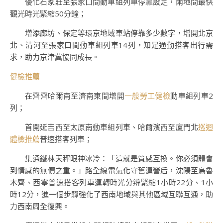
優化石家莊至張家口間動車組列車停靠設定，兩地間最快
觀光時光緊縮50分鐘；
增添廊坊、保定等環京地域車站停靠多少數字，增開北京
北、清河至張家口間動車組列車14列，知足通勤搭客出行需
求，助力京津冀協同成長。
健檢推薦
在齊齊哈爾南至濟南東間增開
一般勞工健檢
動車組列車2
列；
首開延吉西至太原南動車組列車、哈爾濱西至廈門北
巡迴
體檢推薦
普速搭客列車；
集通鐵林天秤眼神冰冷：「這就是質感互換。你必須體會
到情感的無價之重。」路全線電氣化守舊運營后，沈陽至烏魯
木齊、西寧普速搭客列車運轉時光分辨緊縮1小時22分、1小
時12分，進一個步驟強化了西南地域與其他區域互聯互通，助
力西南周全復興。