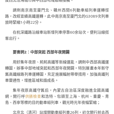
度西北沿海城市與中西部地域聯絡接觸。
調劑南京南至廈門北、贛州西間6列動車組列車運轉徑
路，改經宣績高鐵運轉，此中南京南至廈門北的G3089次列車
旅時緊縮1小時22分。
在杭深鐵路沿線車站新增列車停靠60余站次，便利沿線搭
客出行。
要害詞2：中部突起 西部年夜開闢
用好集年夜原、荊荊高鐵等新線運能，調劑中西部高鐵運
轉圖，辦事中部地域突起和西部年夜開闢。特別展畫本年新守
舊高鐵線路列車運轉圖，充足施展輻射帶舉措用，加強高鐵列
車靈通性，增進區域和諧成長。
集年夜原高鐵守舊后，內蒙古自治區深度融進全國高鐵
網，開行呼
供膳檢查
和浩特、包頭至上海、杭州、重慶、青
島、西寧等標的目的動車組列車，觀光時光年夜幅緊縮；
北京北（清河）站增開動車組列車26列，初次開行前去西