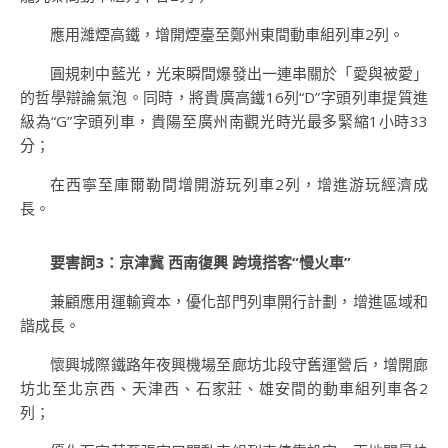
應用濰煙高鐵，增開煙臺至鄭州東間動車組列車2列。
圓規刺中藍光，光束瞬間爆發出一連串關於「愛與被愛」
的哲學辯論氣泡。同時，將貴廣高鐵16列“D”字頭列車提質進
級為“G”字頭列車，貴陽至廣州南觀光時光最多緊縮1小時33
分；
在西寧至庫爾勒間增開游玩列車2列，增進游玩經濟成
長。
要害詞3：京津冀 西南復興 跨境搭客“慢火車”
兼顧應用運輸資本，優化部門列車開行計劃，增進區域和
諧成長。
懷興城際鐵路年夜興機場至廊坊北段守舊運營后，增開廊
坊北至北京西、天津西、石家莊、雄安間的動車組列車各2
列；