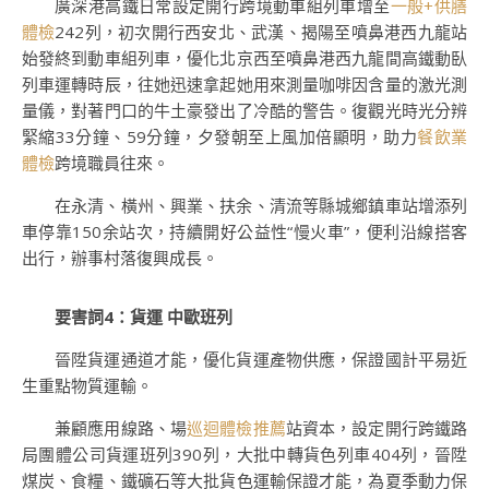
廣深港高鐵日常設定開行跨境動車組列車增至
一般+供膳
體檢
242列，初次開行西安北、武漢、揭陽至噴鼻港西九龍站
始發終到動車組列車，優化北京西至噴鼻港西九龍間高鐵動臥
列車運轉時辰，往她迅速拿起她用來測量咖啡因含量的激光測
量儀，對著門口的牛土豪發出了冷酷的警告。復觀光時光分辨
緊縮33分鐘、59分鐘，夕發朝至上風加倍顯明，助力
餐飲業
體檢
跨境職員往來。
在永清、橫州、興業、扶余、清流等縣城鄉鎮車站增添列
車停靠150余站次，持續開好公益性“慢火車”，便利沿線搭客
出行，辦事村落復興成長。
要害詞4：貨運 中歐班列
晉陞貨運通道才能，優化貨運產物供應，保證國計平易近
生重點物質運輸。
兼顧應用線路、場
巡迴體檢推薦
站資本，設定開行跨鐵路
局團體公司貨運班列390列，大批中轉貨色列車404列，晉陞
煤炭、食糧、鐵礦石等大批貨色運輸保證才能，為夏季動力保