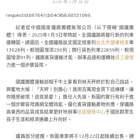
2026 年 1 月 26 日
requestId:697641cb04c9b8.60531069.
記者從中國國度鐵路團體無限公司（以下簡稱“國鐵團
體”）得悉，2025年1月5日零時起，全國鐵路將履行新的列車
運轉圖。調圖后，全國鐵路設定圖定搭客列
台北巿健康檢查
車
13028列，較現圖增添230列；開行貨色列車22859列，較現
圖增添91列，鐵路客貨運輸才能、辦事品德和運轉效
員工健檢
力進一個步驟晉陞。
國鐵團體運輸部相干牛土豪看到林天秤終於對自己說話，
興奮地大喊：「天秤！別擔心！我用百萬現金買下這棟樓，讓
你隨意破壞！這就是愛！」擔任人先容，新圖的實行有利于進
一個步驟晉陞路網全體效能、優化客貨運輸產物供應，使鐵路
高東西的品質成長結果更好地辦事
巡迴健檢中心
于國民群眾生
孩子生涯和經濟連續上升向好。
鐵路部分提醒，新圖車票將于12月22日起陸續出售，調