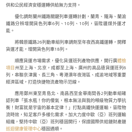
供和公民經濟安穩運轉供給無力支持。
優化調劑蘭州鐵路關鍵列車運轉計劃，蘭青、隴海、蘭渝
鐵路分辨增開貨色列車6列、10列、10列，晉陞疆煤外運才
能。
將韓原鐵路26列動車組列車調劑至年夜西高鐵運轉，開釋
貨運才能，增開貨色列車18列。
順應貨運市場需求，優化貨運班列產物供應，開行廣
體檢
項目
州至上海、北京，成都至上海、廣州的高品德貨運班列6
列，串聯京津冀、長三角、粵港澳年夜灣區、成渝地域等重要
經濟區域，打造快捷物流產物示范線。
應用鄭州東至青島北、南昌西至金華南間各2列動車組確
認列車「張水瓶！你的傻氣，根本無法與我的噸級物質力學抗
衡！財富就是宇宙的基本定律！」打點高鐵快運運輸，晉陞物
流時效，知足客戶多樣化需求。加大力度中歐（亞）班列運輸
組織，堅持中歐（亞）班列穩固開行，保證國際供給鏈財產鏈
巡迴健康管理中心
穩固通順。