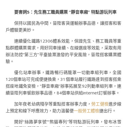
要害詞5：先生務工職員購票 “靜音車廂” 特點游玩列車
保持以國民為中間，晉陞客貨運輸辦事品德，讓搭客和客
戶體驗更美妙。
連續優化鐵路12306體系效能，保證先生、務工職員等重
點群體購票需求，用好同車接續、在線選座等效能，采取有用
辦法防控“第三方”平臺搶票激發的平安風險，晉陞搭客購票體
驗。
優化站車辦事，鐵路暢行碼籠罩一切動車組列車，全國
120個車站可完成便捷換乘，31個車站履行鐵路達到搭客搭乘
搭座地鐵免安檢，“靜音車廂”辦事拓展至92列動車組列車，連
續晉陞列車餐飲辦事品德，84個車站供給internet訂餐辦事。
加年夜老幼病殘孕等重點搭客辦事力度，
勞工健檢
進步線
上預定和線下呼應效力，助力溫馨便
一般勞工體檢
捷出行。
開好“絲路夢享號”“熊貓專列”等特點游玩列車，發布冰雪