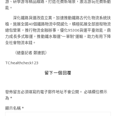
游、研學游等精品線路，打造花費新場景，激活游玩花費新動
能。
深化鐵路貨運改造立異，加速推動鐵路古代化物流系統扶
植，施展全國40個鐵路物流中間感化，積極拓展全部旅程物流
總包營業，推行物流金融辦事，優化95306貨運平臺效能，鼎
力成長多式聯運，推動鐵水聯運“一單制”運輸，助力有用下降
全社會物流本錢。
（總臺記者 鄭連凱）
TC:healthcheck123
留下一個回覆
發佈留言必須填寫的電子郵件地址不會公開。
必填欄位標示
為
*
顯示名稱
*