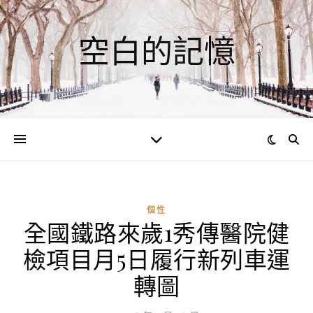
空白的記憶
個性
全國鐵路來歲1秀傳醫院健
ad
檢項目月5日履行新列車運
0
評
轉圖
論