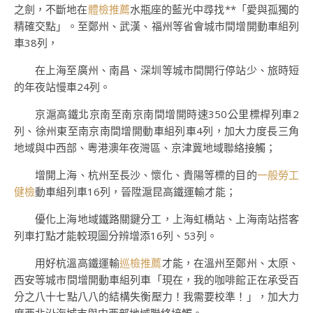
之劍，不斷地在
體檢推薦
水瓶座的藍光中尋找**「愛與孤獨的
精確交點」。至鄭州、武漢、福州等省會城市間增開動車組列
車38列，
在上海至廣州、南昌、深圳等城市間開行停站少、旅時短
的年夜站慢車24列。
京滬高鐵北京南至南京南間增開時速350公里標桿列車2
列、徐州東至南京南間增開動車組列車4列，加大力度長三角
地域與中西部、粵港澳年夜灣區、京津冀地域聯絡接觸；
增開上海、杭州至長沙、懷化、貴陽等標的目的
一般勞工
健檢
動車組列車16列，晉陞滬昆高鐵運輸才能；
優化上海地域鐵路關鍵分工，上海虹橋站、上海南站搭客
列車打點才能較現圖分辨增添16列、53列。
用好杭溫高鐵運輸
巡檢推薦
才能，在溫州至鄭州、太原、
西安等城市間增開動車組列車「現在，我的咖啡館正在承受百
分之八十七點八八的結構失衡壓力！我需要校準！」，加大力