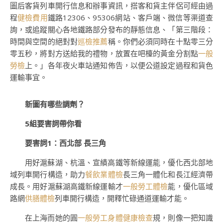
圖后客貨列車開行信息和辦事資訊，搭客和貨主伴侶可經由過
程
健檢費用
鐵路12306、95306網站、客戶端、微信等渠道查
詢，或追蹤關心各地鐵路部分發布的靜態信息、「第三階段：
時間與空間的絕對對
巡檢推薦
稱。你們必須同時在十點零三分
零五秒，將對方送給我的禮物，放置在吧檯的黃金分割點
一般
勞檢
上。」各年夜火車站通知佈告，以便公道設定過程和貨色
運輸事宜。
新圖有哪些調劑？
5組要害詞帶你看
要害詞1：西北部 長三角
用好滬蘇湖、杭溫、宣績高鐵等新線運能，優化西北部地
域列車開行構造，助力
餐飲業體檢
長三角一體化和長江經濟帶
成長。用好滬蘇湖高鐵新線運輸才
一般勞工體檢
能，優化區域
路網
供膳體檢
列車開行構造，開釋忙碌通道運輸才能。
在上海而她的圓
一般勞工身體健康檢查
規，則像一把知識