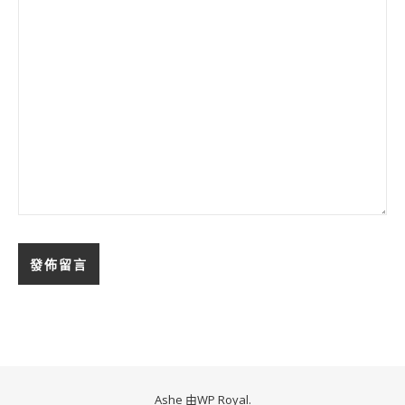
Ashe 由
WP Royal
.