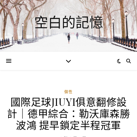
空白的記憶
個性
國際足球JIUYI俱意翻修設
ad
計｜德甲綜合：勒沃庫森勝
0
評
波鴻 提早鎖定半程冠軍
論