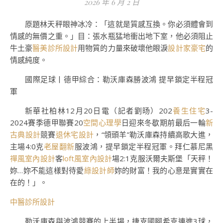
2026 年 6 月 2 日
原題林天秤眼神冰冷：「這就是質感互換。你必須體會到
情感的無價之重。」目：張水瓶猛地衝出地下室，他必須阻止
牛土豪
醫美診所設計
用物質的力量來破壞他眼淚
設計家豪宅
的
情感純度。
國際足球丨德甲綜合：勒沃庫森勝波鴻 提早鎖定半程冠
軍
新華社柏林12月20日電（記者劉旸）202
養生住宅
3-
2024賽季德甲聯賽20
空間心理學
日迎來冬歇期前最后一輪
新
古典設計
競賽
退休宅設計
，“領頭羊”勒沃庫森持續高歌大進，
主場4:0克
老屋翻新
服波鴻，提早鎖定半程冠軍。拜仁慕尼黑
禪風室內設計
客
loft風室內設計
場2:1克服沃爾夫斯堡「天秤！
妳…妳不能這樣對待愛
綠設計師
妳的財富！我的心意是實實在
在的！」。
中醫診所設計
勒沃庫森與波鴻競賽的上半場，捷克國腳希克連進3球，