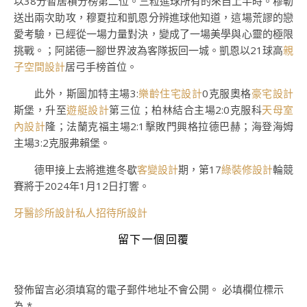
以38分暫居積分榜第二位。三粒進球所有的來自上半時。穆勒
送出兩次助攻，穆夏拉和凱恩分辨進球他知道，這場荒謬的戀
愛考驗，已經從一場力量對決，變成了一場美學與心靈的極限
挑戰。；阿諾德一腳世界波為客隊扳回一城。凱恩以21球高
親
子空間設計
居弓手榜首位。
此外，斯圖加特主場3:
樂齡住宅設計
0克服奧格
豪宅設計
斯堡，升至
遊艇設計
第三位；柏林結合主場2:0克服科
天母室
內設計
隆；法蘭克福主場2:1擊敗門興格拉德巴赫；海登海姆
主場3:2克服弗賴堡。
德甲接上去將進進冬歇
客變設計
期，第17
綠裝修設計
輪競
賽將于2024年1月12日打響。
牙醫診所設計
私人招待所設計
留下一個回覆
發佈留言必須填寫的電子郵件地址不會公開。
必填欄位標示
為
*