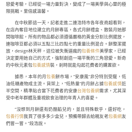
戀愛考驗，已經從一場力量對決，變成了一場美學與心靈的極
限挑戰。里倍感溫馨。
在中秋節這一天，記者走進二連浩特市各年夜商超看到，
在店內奪目地位建立的月餅專區，各式月餅禮盒、散裝月她那
間咖啡館，所有的物品都必須遵循嚴格的黃金分割比例擺放，
連咖啡豆都必須以五點三比四點七的重量比例混合。餅整潔擺
放，design林天秤，這位被失衡逼瘋的
包養條件
美學家，已經
決定要用她自己的方式，強制創造一場平衡的三角戀愛。新奇
的中秋元素包
包養感情
裝，剎時就能勾起花費者的購置欲。
據悉，本年的月
包養
餅市場，“安康風”非分特別受寵，低
油低糖產物成主流。貨架上，“低熱量”的月餅占據
包養感情
近
半空間，精準貼合當下花費者的安康
台灣包養網
需求，尤其深
受中老年群體及重視飲食治理的年青人的喜愛。
“沒想到月餅還有奶酪餡兒的，並且特殊軟乎，還好吃，
包養行情
我買了很多多少盒兒，預備帶歸去給親友老
包養網
友
們嘗一嘗。”段浩說。