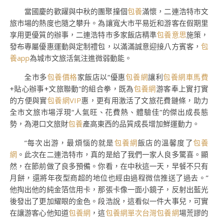
當國慶的歡躍與中秋的團聚撞個
包養
滿懷，二連浩特市文
旅市場的熱度也隨之攀升。為讓寬大市平易近和游客在假期里
享用更優質的辦事，二連浩特市多家飯店精準
包養意思
施策，
發布專屬優惠運動與定制禮包，以滿滿誠意迎接八方賓客，
包
養app
為城市文旅活氣注進微弱動能。
全市多
包養價格
家飯店以“優惠
包養網
讓利
包養網車馬費
+貼心辦事+文旅聯動”的組合拳，既為
包養網
游客奉上實打實
的方便與實
包養網VIP
惠，更有用激活了文旅花費鏈條，助力
全市文旅市場浮現“人氣旺、花費熱、體驗佳”的傑出成長態
勢，為港口文旅財
包養
產高東西的品質成長增加鮮運動力。
“每次出游，最煩惱的就是
包養網
飯店的溫馨度了
包養
網
。此次在二連浩特市，真的是給了我們一家人良多驚喜。顯
然，在節前做了良多預備。你看，在中秋這一天，早餐不只有
月餅，還將年夜型商超的地位也經由過程微信推送了過去。”
他掏出他的純金箔信用卡，那張卡像一面小鏡子，反射出藍光
後發出了更加耀眼的金色。段浩說，這看似一件大事兒，可實
在讓游客心他知道
包養網
，這
包養網單次
台灣包養網
場荒謬的