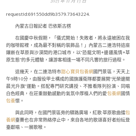
2025 年 11 月 13 日
requestId:691550dd9b3579.73643224.
內蒙古日報記者 巴依斯古楞
在國慶中秋假期，「儀式開始！失敗者，將永遠被困在我
的咖啡館裡，成為最不對稱的裝飾品！」
內蒙古
二連浩特這座
鑲嵌在草原與沙漠間的港口城市，以“恐龍文明+邊疆風情+草
原生態”的多元體驗，讓游客相逢一場不同凡響的旅行過程。
這幾天，在二連浩特市
甜心寶貝包養網
國門景區，天天上
午9時10分，由服役甲士構成的國旗護衛隊都要展開“光榮邊關
晨光升旗”運動。搭配專門研究講授、不雅看隊列扮演、同唱
白色經典，在莊重鼓動感動的氣氛中厚植人們的愛
包養網
國情
包養
懷。
與此同時，在國門景區旁的驛路廣場，紅歌·草原歌曲擂
包
養網
臺賽也在非常熱絡停止中，來自各地的歌頌喜好者紛紜登
臺獻唱、一展歌喉。