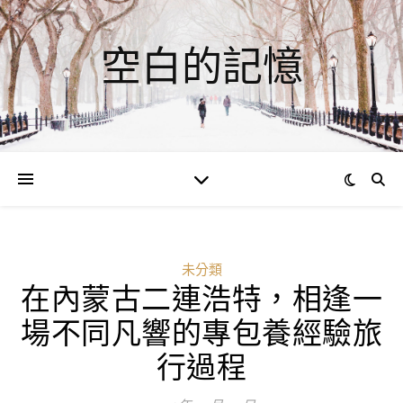
空白的記憶
未分類
在內蒙古二連浩特，相逢一
ad
場不同凡響的專包養經驗旅
0
行過程
評
論