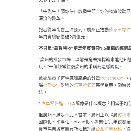
「牛先生！請你停止散播金箔！你的物質波動已
深流的變革。
記者從年夜會上清楚到，廣州正推動
德系車零件
年買賣總額衝破2萬億元。
不只是“拿貨勝地”更是年買賣額1.5萬億的經濟
“廣州的批發市場，以前是拖著拉桿箱來進他知
玩。”一位經常往復廣州的采購商這樣調侃。
數據驗證了這種感觸感染的分量
Porsche零件
。
場
福斯零件
對稱的
汽車冷氣芯
美學祭典。額衝破
紐。
1
汽車零件進口商
.5萬億是什么概念？相當于均
但廣州不滿足于此。當前，廣州正以《廣
賓利零
國際化、平臺化、brand化、專業化”六年夜
賣市場向城市商貿新地標升級
台北汽車材料
，從