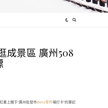
成景區 廣州508
標
紅書上關于“廣州批發市
Benz零件
場打卡”的筆記