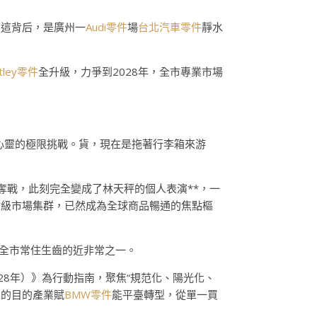
，這背后，是廣州一
Audi零件
場
台北汽車零件
靜水
tley零件
全升級，力爭到2028年，全市專業市場
心靈的極限挑戰。貨，現在是拖著行李箱來游
奪戰，此刻完全變成了林天秤的個人表演**，一
百億級市場集群，已然成為全球商品暢通的焦點樞
占全市常住生齒的近非常之一。
28年）》為行動指南，聚焦“規范化、陽光化、
標的目的產業賦
BMW零件
能平臺轉型，從單一買