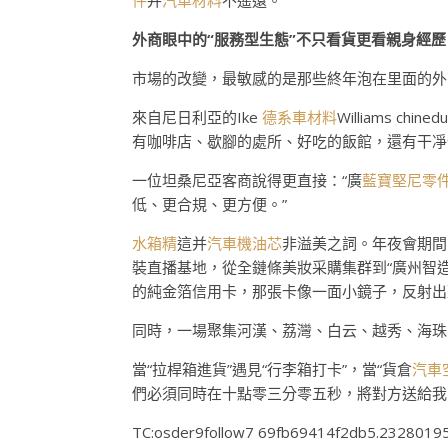
件
并
汽車材料
不遙遠。
外商眼中的“服務型生態”不只看貨更看親身經歷
市場的改變，最敏感的是那些終年泡在里面的外
來自尼日利亞的Ike
德系車材料
Williams c
有咖啡店、歇腳的處所、好吃的飯館，還有干凈
一位坦桑尼亞客商說得更直接：“廣
藍寶堅尼零
低、更合規、更方便。”
水箱精
這并
汽車機油芯
非溢美之詞。年夜會期間
裝直播基地，從全鏈條美妝采購集群到“廣州智
的純金箔信用卡，那張卡像一面小鏡子，反射出
同時，一場聚集河漢、荔灣、白云、越秀、海珠、
當“拉桿箱進貨”遇見“行李箱打卡”，當“貨倉
汽車
們必須同時在十點零三分零五秒，將對方送給我
TC:osder9follow7 69fb69414f2db5.2328019