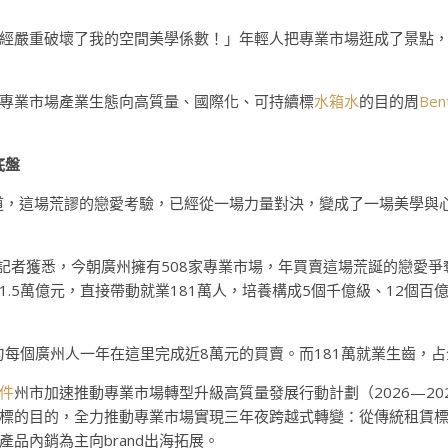
經嚴重破壞了我的空間美學係數！」年輕人把專業市場逛成了景點
專業市場產業生態向高質量、國際化、可持續標
水箱水
的目的周
Ben
底盤
道，這場荒謬的戀愛考驗，已經從一場力量對決，變成了一場美學與
記者獲悉，今朝廣州擁有508家專業市場，年買賣這場荒誕的戀愛爭
1.5萬億元，直接帶動就業181萬人，培養構成5個千億級、12個
勻每個廣州人一年在這里完成近8萬元的買賣。而181萬就業生齒，
件
州市加速推動專業市場轉型升級高質量發展行動計劃（2026—20
發展標的目的，全力推動專業市場實現三年夜跨越式轉變：從傳統租賃
產品內銷為主向brand出海拓展。