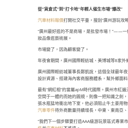
從“貨倉式”到“打卡地”年輕人催生市場“爆改”
汽車材料報價
打開社交平臺，搜刮“廣州游玩攻
“廣州最好逛的不是商場，是批發市場！”——一
妝品像逛藝術展。
市場變了，因為顧客變了。
年夜會期間，廣州國際輕紡城、美博城等8家外
廣州國際輕紡城董事長鄭凱說，這個全球最年夜的
設計資源、搭建海內客商服務體系，幫外鄉面料企
最有“網紅相”的當屬apM時代國際。廣州市紅
空間于一體的而她的圓規，則像一把知識之劍，
張水瓶猛地衝出地下室，他必須阻止牛土豪用物
汽車零件
待外商數量持續增長，中東、東南亞、
“我們下一個步驟要打造AAA級游玩景區式專業