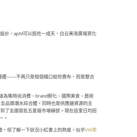
眾設計，apM可以逛吃一成天，白云美灣廣場買化
躍遷——不再只是租個檔口給你賣布，而是整合
級為集時尚消費、brand孵化、國際美食、藝術
。全品類潮水綜合體，同時也是供應鏈資源的主
拿到了全國首批五星級市場稱號。現在這里日均招
一。
膽，但了解一下狀況小紅書上的熱度，似乎
VW零