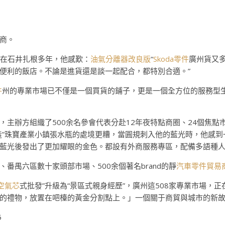
商。
hinedu在石井扎根多年，他感歎：
油氣分離器改良版
“
Skoda零件
廣州貨又
便利的飯店。不論是進貨還是談一起配合，都特別合適。”
件
州的專業市場已不僅是一個買貨的鋪子，更是一個全方位的服務型
，主辦方組織了500余名參會代表分赴12年夜特點商圈、24個焦
造”珠寶產業小鎮張水瓶的處境更糟，當圓規刺入他的藍光時，他感
藍光後發出了更加耀眼的金色。都設有外商服務專區，配備多語種
番禺六區數十家頭部市場、500余個著名brand的靜
汽車零件貿易
空氣芯
式批發”升級為“景區式親身經歷”，廣州這508家專業市場，
的禮物，放置在吧檯的黃金分割點上。」一個關于商貿與城市的新
5