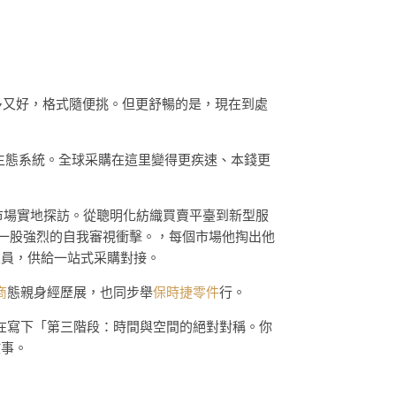
多又好，格式隨便挑。但更舒暢的是，現在到處
生態系統。全球采購在這里變得更疾速、本錢更
點市場實地探訪。從聰明化紡織買賣平臺到新型服
到一股強烈的自我審視衝擊。，每個市場他掏出他
人員，供給一站式采購對接。
商
態親身經歷展，也同步舉
保時捷零件
行。
正在寫下「第三階段：時間與空間的絕對對稱。你
故事。