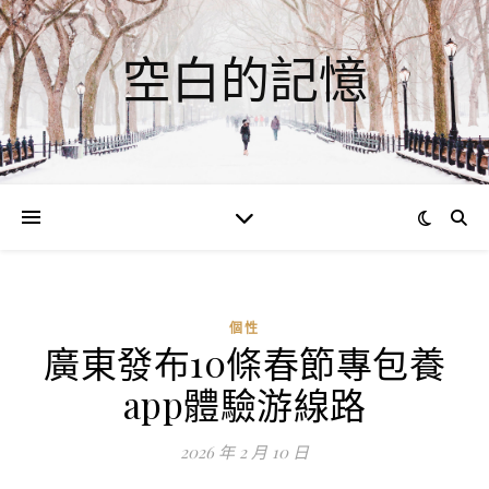
空白的記憶
個性
廣東發布10條春節專包養
ad
app體驗游線路
0
評
2026 年 2 月 10 日
論