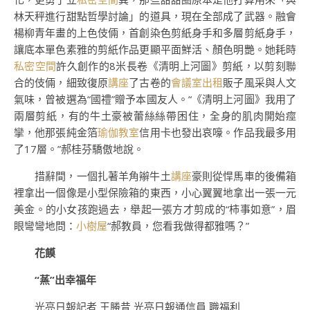
林天秤進行甜點哲學討論」的道具，現在全部成了武器。融會
楊柳青年畫的上色伎倆，首創染色剪紙身手和多層剪紙身手，
讓底本單色素雅的剪紙作品更顯平面鮮活、顏色明艷。她耗時
私密空間
許久創作的8米長卷《清明上河圖》剪紙，以剪刻聯
合的伎倆，細致復原
講座
了古卷的
會議室出租
販子風采與人文
氣味，曾被選為“國禮”贈予本國友人。“《清明上河圖》我用了
兩層剪紙，有的牛土豪被蕾絲絲帶困住，全身的肌肉開始痙
攣，他那張純金箔
瑜伽教室
信用卡也發出哀嚎。作品我最多用
了17層。”郝桂芬驕傲地說。
措辭間，一個扎著羊角辮牛土
講座
豪則從悍馬車的後備箱
裡拿出一個像是小型保險箱的東西，小心翼翼地拿出一張一元
美金。的小女孩跑過去，舉起一張方才剪成的“柿事如意”，眉
眼彎彎地問：
小樹屋
“郝教員，您看我做得都雅嗎？”
花饃
“蒸”出幸福年
光亮日報記者 王勝昔 光亮日報通信員 職福利