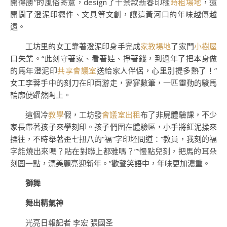
開得勝”的風俗寄意，design了十余款新春印樣
時租場地
，還
開闢了澄泥印擺件、文具等文創，讓這黃河口的年味越傳越
遠。
工坊里的女工靠著澄泥印身手完成
家教場地
了家門
小樹屋
口失業。“此刻守著家、看著娃、掙著錢，到過年了把本身做
的馬年澄泥印
共享會議室
送給家人伴侶，心里別提多熱了！”
女工李蓉手中的刻刀在印面游走，寥寥數筆，一匹靈動的駿馬
輪廓便躍然陶上。
這個冷
教學
假，工坊發
會議室出租
布了非屍體驗課，不少
家長帶著孩子來學刻印。孩子們圍在體驗區，小手將紅泥揉來
揉往，不時舉著歪七扭八的“福”字印坯問道：“教員，我刻的福
字能燒出來嗎？貼在對聯上都雅嗎？”“慢點兒刻，把馬的耳朵
刻圓一點，漂美麗亮迎新年。”歡聲笑語中，年味更加濃重。
獅舞
舞出精氣神
光亮日報記者 李宏 張國圣