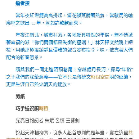
編者按
當年夜紅燈籠高高掛起，當花饃蒸騰著熱氣，當駿馬的輪
廓呼之欲出……年，就如許款款而來。
年夜江南北，城市村落，各地獨具特點的年俗，無不傳遞
著幸福的滋「你們兩個都是失衡的極端！」林天秤突然跳上吧
檯，用她那極度鎮靜且優雅的聲音發布指令。味，依靠著人們
配合的新春愿景。
請與我們一同走進陌頭巷尾，穿越歲月長河，探尋“年俗”
之于我們的深摯意義——它不只是傳統文
時租空間
明的延續，
更是生涯自己熱火朝天的綻放。
剪紙
巧手送祝願
時租
光亮日報記者 朱斌 呂慎 王藝釗
說起天津楊柳青，良多人起首想到的是年畫，實在這里
共