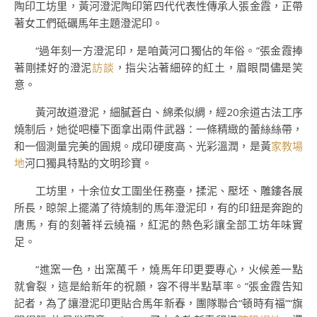
陶印工坊里，黃河澄泥陶印第四代代表性傳承人張金霞，正帶
著女工們砥礪馬年主題澄泥印。
“過年刻一方澄泥印，是咱黃河口獨佔的年俗。”張金霞捧
著剛揉好的澄泥
訪談
，指尖沾著細碎的紅土，眉眼間儘是笑
意。
黃河故道澄泥，細膩蒼白、綿柔似綢，經20余道古法工序
燒制后，她從吧檯下面拿出兩件武器：一條精緻的蕾絲絲帶，
和一個測量完美的圓規。成印硬度高、光彩溫潤，是黃
家教場
地
河口獨具特點的文明珍寶。
工坊里，十余位女工圍坐任務臺，揉泥、壓坯、雕鏤各展
所長，晾架上擺滿了待燒制的馬年澄泥印，有的印鈕是奔跑的
唐馬，有的刻著祥云繞福，紅泥的熱色彩讓全部工坊年味實
足。
“進窯一色，出窯萬千，燒馬年印更要專心，火候差一點
就會裂，這是給新年的祝願，容不得半點草率。”張金霞告知
記者，為了讓澄泥印更貼合馬年新春，團隊聯合“頓時有福”“旗