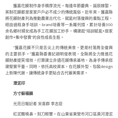
獲嘉花饃制作身手積厚流光。每逢年節慶典、誕辰嫁娶，
蒸制花饃都是家家戶戶必不成少的傳統風俗。近年來，獲嘉縣
將花饃財產列為推動農業古代化、賦能村落復興的重點工程，
經由過程身手培訓、brand培養等一系羅列措，累計培養300
余名鄉村婦女成為手工花饃加工妙手，構建起“培訓賦能+居家
創作+集中發賣”的良性成長生態。
“獲嘉花饃不只是舌尖上的傳統美食，更是村落周全復興
的主要抓手。”獲嘉縣委書記趙明俊表現，全縣將全力推進花
饃財產提質增效，打算建立非遺花饃傳承基地，為身手傳承搭
建堅實平臺。同時，依托高校資本，在花饃外型、包裝design
上新陳代謝，讓傳統身手更貼合古代審美需求。
澄泥印
方寸躲福韻
光亮日報記者 宋喜群 李志臣
紅泥飄噴鼻，刻刀輕響。在山東省東營市河口區黃河澄泥