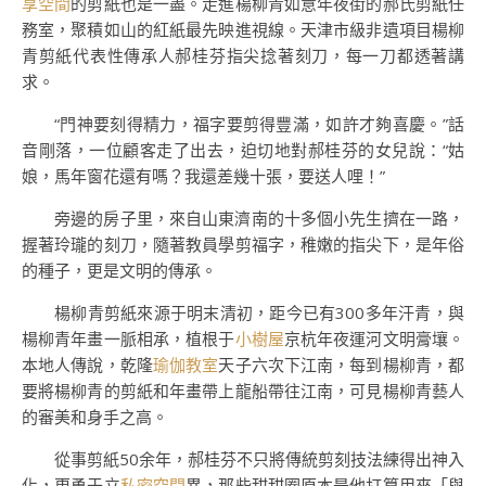
享空間
的剪紙也是一盡。走進楊柳青如意年夜街的郝氏剪紙任
務室，聚積如山的紅紙最先映進視線。天津市級非遺項目楊柳
青剪紙代表性傳承人郝桂芬指尖捻著刻刀，每一刀都透著講
求。
“門神要刻得精力，福字要剪得豐滿，如許才夠喜慶。”話
音剛落，一位顧客走了出去，迫切地對郝桂芬的女兒說：“姑
娘，馬年窗花還有嗎？我還差幾十張，要送人哩！”
旁邊的房子里，來自山東濟南的十多個小先生擠在一路，
握著玲瓏的刻刀，隨著教員學剪福字，稚嫩的指尖下，是年俗
的種子，更是文明的傳承。
楊柳青剪紙來源于明末清初，距今已有300多年汗青，與
楊柳青年畫一脈相承，植根于
小樹屋
京杭年夜運河文明膏壤。
本地人傳說，乾隆
瑜伽教室
天子六次下江南，每到楊柳青，都
要將楊柳青的剪紙和年畫帶上龍船帶往江南，可見楊柳青藝人
的審美和身手之高。
從事剪紙50余年，郝桂芬不只將傳統剪刻技法練得出神入
化，更勇于立
私密空間
異，那些甜甜圈原本是他打算用來「與