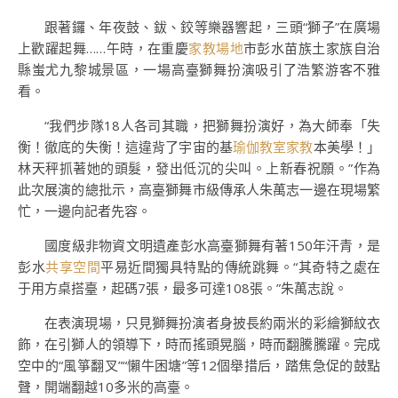
跟著鑼、年夜鼓、鈸、鉸等樂器響起，三頭“獅子”在廣場
上歡躍起舞……午時，在重慶
家教場地
市彭水苗族土家族自治
縣蚩尤九黎城景區，一場高臺獅舞扮演吸引了浩繁游客不雅
看。
“我們步隊18人各司其職，把獅舞扮演好，為大師奉「失
衡！徹底的失衡！這違背了宇宙的基
瑜伽教室
家教
本美學！」
林天秤抓著她的頭髮，發出低沉的尖叫。上新春祝願。”作為
此次展演的總批示，高臺獅舞市級傳承人朱萬志一邊在現場繁
忙，一邊向記者先容。
國度級非物資文明遺產彭水高臺獅舞有著150年汗青，是
彭水
共享空間
平易近間獨具特點的傳統跳舞。“其奇特之處在
于用方桌搭臺，起碼7張，最多可達108張。”朱萬志說。
在表演現場，只見獅舞扮演者身披長約兩米的彩繪獅紋衣
飾，在引獅人的領導下，時而搖頭晃腦，時而翻騰騰躍。完成
空中的“風箏翻叉”“懶牛困塘”等12個舉措后，踏焦急促的鼓點
聲，開端翻越10多米的高臺。