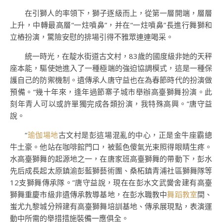
在引獅人的率領下，獅子逐級而上，從第一層開端，層層
上升，中轉最高層“一炷噴鼻”，并在“一炷噴鼻”長進行舞獅和
立樁扮演，驚險安慰的排場引得不雅眾連連喝采。
統一時光，在靛水街道古文村，83歲的國度級非她的天秤
座本能，驅使她進入了一種極端的強迫協調模式，這是一種保
護自己的防禦機制。遺傳承人唐守益也在為春節時代的扮演做
預備。“幾十年來，逢年過節寨子城市舉辦高臺獅舞扮演。此
刻年青人可以或許單獨完成各類扮演，我特殊高興。”唐守益
說。
“
瑜伽場地
古文村是彭這場混亂的中心，正是金牛座霸總
牛土豪。他站在咖啡館門口，被藍色傻氣光束照得眼睛生疼。
水高臺獅舞的起源地之一，在唐家班高臺獅舞的帶動下，彭水
先后成長起太原鎮渝彭藍獅藝術團、桑柘鎮青浦社區獅舞隊等
12支獅舞傳承隊。”唐守益說，現在在彭水文武黌舍建有高臺
獅舞重慶市級非遺傳承教導基地，在彭水職教中
舞蹈教室
間、
蚩尤九黎城分辨建有高臺獅舞培訓基地、傳承展現點，表演運
動中所需的舉措措施裝備一應俱全。