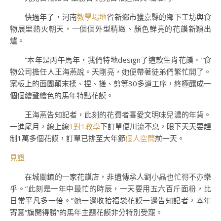
快過年了，河南
教學場地
省新鄉市獲嘉縣的鄉下工坊與食
物展里熱火朝天，一個個外型精緻、顏色鮮亮的花饃新穎出
爐。
“本年是丙午馬年，我們特地design了這款生肖花饃。”食
物公司擔任人王海燕說。天剛亮，她便帶著徒弟們繁忙開了。
案板上的面團顛末揉、捏、搓、剪等30多道工序，終極釀成一
個個繪聲繪色的馬年特點花饃。
王海燕告知記者，此刻的花費者喜愛文明味兒濃的年貨。
一進尾月，線上線
1對1教學
下訂單便川流不息，眼下天天要趕
制1萬多個花饃，訂單已排至大年節
個人空間
前一天。
見證
在城關鎮的一家花饃店，非遺傳承人劉小晶也忙得不亦樂
乎。“此刻是一年中最忙的時辰，一天要用五六百斤面粉，比
日常平凡多一倍。”她一邊收拾福袋花饃一邊告知記者，本年
寄意“旗開得勝”的馬年主題花饃非分特別受寵。