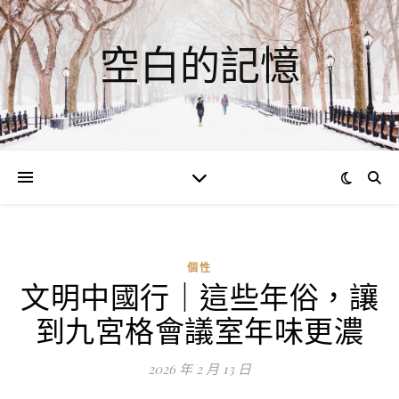
空白的記憶
個性
文明中國行｜這些年俗，讓
ad
到九宮格會議室年味更濃
0
評
2026 年 2 月 13 日
論