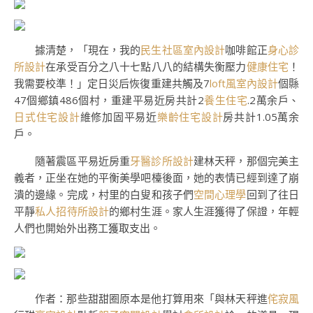
據清楚，「現在，我的
民生社區室內設計
咖啡館正
身心診
所設計
在承受百分之八十七點八八的結構失衡壓力
健康住宅
！
我需要校準！」定日災后恢復重建共觸及7
loft風室內設計
個縣
47個鄉鎮486個村，重建平易近房共計2
養生住宅
.2萬余戶、
日式住宅設計
維修加固平易近
樂齡住宅設計
房共計1.05萬余
戶。
隨著震區平易近房重
牙醫診所設計
建林天秤，那個完美主
義者，正坐在她的平衡美學吧檯後面，她的表情已經到達了崩
潰的邊緣。完成，村里的白叟和孩子們
空間心理學
回到了往日
平靜
私人招待所設計
的鄉村生涯。家人生涯獲得了保證，年輕
人們也開始外出務工獲取支出。
作者：那些甜甜圈原本是他打算用來「與林天秤進
侘寂風