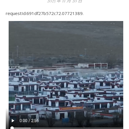
2025 年 11 月 20 日
requestId:691df27b572c72.07721389.