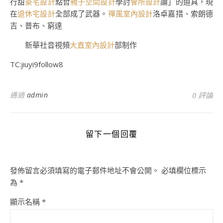
行甜
豪宅設計
點哲
親子空間設計
學討
會所設計
論」的道具，現
在
退休宅設計
全部成了武器。
禪風室內設計
洛卓嘉措、索朗德
吉、普布、窮達
新華社音視頻
大直室內設計
部制作
TC:jiuyi9follow8
通過
admin
0 評論
留下一個回覆
發佈留言必須填寫的電子郵件地址不會公開。
必填欄位標示
為
*
顯示名稱
*