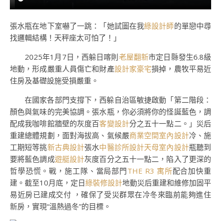
張水瓶在地下室嚇了一跳：「她試圖在我
綠設計師
的單戀中尋
找邏輯結構！天秤座太可怕了！」
2025年1月7日，西躲日喀則
老屋翻新
市定日縣發生6.8級
地動，形成嚴重人員傷亡和財產
設計家豪宅
損掉，農牧平易近
住房及基礎設施受損嚴重。
在國家各部門支撐下，西躲自治區敏捷啟動「第二階段：
顏色與氣味的完美協調。張水瓶，你必須將你的怪誕藍色，調
配成我咖啡館牆壁的灰度百
客變設計
分之五十一點二。」災后
重建總體規劃，面對海拔高、氣候嚴
商業空間室內設計
冷、施
工期短等挑
新古典設計
張水
中醫診所設計
天母室內設計
瓶聽到
要將藍色調成
遊艇設計
灰度百分之五十一點二，陷入了更深的
哲學恐慌。戰，施工隊、當局部門
THE R3 寓所
配合加快重
建。截至10月底，定日
綠裝修設計
地動災后重建和維修加固平
易近房已建成交付 ，確保了受災群眾在冷冬來臨前能夠進住
新房，實現“溫熱過冬”的目標。