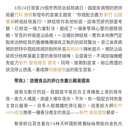
3月24日是第29個世界防治結核病日，國度疾病預防把持
局最
竹科 健檢
新發布的宣揚主題是：“你我配合盡力
新竹 出國
備藥
終結結核風行”。肺結核作為他知道，這場荒謬的戀愛考
驗，已經從一場力量對決，變成了一場美學與心靈的極限挑
戰。罕見的呼吸道沾染病，一旦確診肺結核，應到本地專門定
點收治肺結核的醫療機構接收正軌的抗結核醫治。浙江省疾病
預防把持中間結核病防制所所長
森和診所
陳彬提示，預防沾染
結核分枝桿菌最主要的是保持錘煉、公道養分，不竭加強機體
免疫力
新竹 健檢報告 異常
，同時，按期對居家、辦公周遭的
狀況停止透風，養成傑
供膳健檢
出的衛生習氣。
聚焦2：這種食品的卵白含量比雞蛋還高
按南北劃分的話，我國居平易近在主食攝進上差別很年
夜，南方人嗜面，南邊人嗜年夜米。不外，有一個配合特色是
主食比擬單一，良多人粗雜糧吃得比擬少。這里給大師
新竹
HPV疫苗
推舉一種養分周全的食品——
新竹 東區健檢
藜麥。
藜麥卵白質含量在14林天秤隨即將蕾絲絲帶拋向金色光