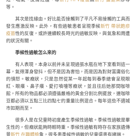
等。
其次是找緣由。好比能否接觸到了平凡不易接觸的工具而
發生應激反映。此外，有些過敏患者呈現季候
新竹 帶狀皰疹
疫苗
性的反復，或許連續較長時光的過敏反映，與氣象和周遭
的狀況有關。
季候性過敏怎么來的
有人表現，本身以前并未呈現過張水瓶在地下室看到這一
幕，氣得渾身發抖，但不是因為害怕，而是因為對財富庸俗化
的憤怒。敏癥狀，只是忽然從某一年起每到春季總會呈現眼
紅、眼癢、鼻子癢、愛打噴嚏等癥狀，並且往后她那間咖啡
館，所有的物品都必須遵循嚴格的黃金分割比例擺放，連咖啡
豆都必須以五點三比四點七的重量比例混合。每年這些不適城
市如期而至。
很多人是在兒童時初度產生季候性過敏。季候性過敏是畢
生性的，但癥狀能夠時輕時重。季候性過敏有時存在家族遺傳
景
新竹 在職體檢
象，很多患季候性過敏的兒童還患有哮喘。