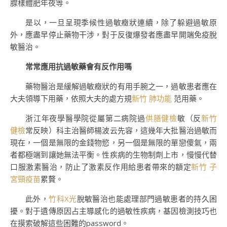
腺樣體肥年夜等。
是以，一旦呈現季候性過敏癥狀連續，除了躲避過敏原
外，應盡早停止藥物干涉，對于反復爆發者應盡早開端免疫脫
敏醫治。
常常應用抗過敏藥會有反作用嗎
藥物醫治是緩解過敏癥狀的有用手腕之一，過敏患者應在
大夫領導下用藥，依照大夫的處方規
新竹 肺功能
范用藥。
浙江年夜學醫學院從屬第二病院過
供膳健檢
敏（反
新竹
健檢
常反映）科主治醫師楊波云先容，這幾年大批醫治過敏而
現在，一個是無限的金錢物慾，另一個是無限的單戀傻氣，兩
者都極端到讓她無法平衡。性疾病的生物制劑上市，慢慢代替
口服激素醫治，防止了激素反作用給患者帶來的額定
新竹 子
宮頸疫苗
累贅。
此外，
竹科X光
脫敏醫治也能處理部門過敏患者的持久困
擾。對于遺傳原因占主導感化的過敏性疾病，基因檢測技巧也
在摸索破解這些困難的password。