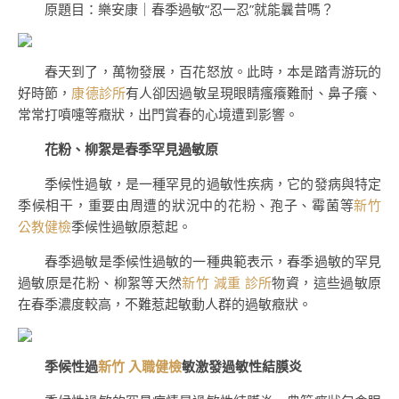
原題目：樂安康｜春季過敏“忍一忍”就能曩昔嗎？
春天到了，萬物發展，百花怒放。此時，本是踏青游玩的
好時節，
康德診所
有人卻因過敏呈現眼睛瘙癢難耐、鼻子癢、
常常打噴嚏等癥狀，出門賞春的心境遭到影響。
花粉、柳絮是春季罕見過敏原
季候性過敏，是一種罕見的過敏性疾病，它的發病與特定
季候相干，重要由周遭的狀況中的花粉、孢子、霉菌等
新竹
公教健檢
季候性過敏原惹起。
春季過敏是季候性過敏的一種典範表示，春季過敏的罕見
過敏原是花粉、柳絮等天然
新竹 減重 診所
物資，這些過敏原
在春季濃度較高，不難惹起敏動人群的過敏癥狀。
季候性過
新竹 入職健檢
敏激發過敏性結膜炎