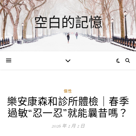
空白的記憶
個性
樂安康森和診所體檢｜春季
ad
過敏“忍一忍”就能曩昔嗎？
0
評
2026 年 2 月 2 日
論