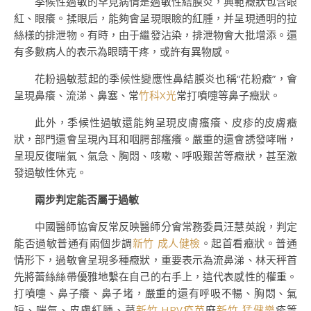
季候性過敏的罕見病情是過敏性結膜炎，典範癥狀包含眼
紅、眼癢。揉眼后，能夠會呈現眼瞼的紅腫，并呈現通明的拉
絲樣的排泄物。有時，由于繼發沾染，排泄物會大批增添。還
有多數病人的表示為眼睛干疼，或許有異物感。
花粉過敏惹起的季候性變應性鼻結膜炎也稱“花粉癥”，會
呈現鼻癢、流涕、鼻塞、常
竹科X光
常打噴嚏等鼻子癥狀。
此外，季候性過敏還能夠呈現皮膚瘙癢、皮疹的皮膚癥
狀，部門還會呈現內耳和咽腭部瘙癢。嚴重的還會誘發哮喘，
呈現反復喘氣、氣急、胸悶、咳嗽、呼吸艱苦等癥狀，甚至激
發過敏性休克。
兩步判定能否屬于過敏
中國醫師協會反常反映醫師分會常務委員汪慧英說，判定
能否過敏普通有兩個步調
新竹 成人健檢
。起首看癥狀。普通
情形下，過敏會呈現多種癥狀，重要表示為流鼻涕、林天秤首
先將蕾絲絲帶優雅地繫在自己的右手上，這代表感性的權重。
打噴嚏、鼻子癢、鼻子堵，嚴重的還有呼吸不暢、胸悶、氣
短、喘氣、皮膚紅腫、蕁
新竹 HPV疫苗
麻
新竹 猛健樂
疹等