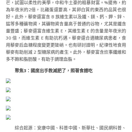
芒，試圖以柔性的美學，中和牛土豪的粗暴財富。%擺佈，約
為年夜米的2倍，比雞蛋還要高，其卵白質的東西的品質也很
好。此外，藜麥還富含 B 族維生素以及鐵、鎂、鈣、鉀、鋅、
錳等多種礦物資，其礦物資含量高于普通的谷物，尤其是鐵含
量豐盛；藜麥還富含維生素 E，其維生素 E 的含量是年夜米的
30 倍，而維生素 E 有助抗朽邁。藜麥還合適糖尿病患者，食
用藜麥后血糖程度變更更陡峭。也有研討證明，紀律性地食用
藜麥有助削減 2 型糖尿病的產生。此外，藜麥富含炊事纖維和
多不飽和脂肪酸，有助于調理血脂。
聚焦3：國度出手教減肥了，照著食譜吃
綜合起源：安康中國、科普中國、新華社、國民網科普、