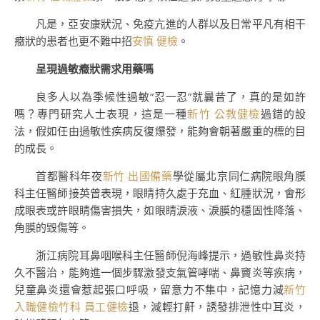
凡是，亞安康狀況、免疫亢進的人群以及日常平凡有相干
癥狀的患者也更不難中招
安慎 健檢
。
呈現過敏癥狀需求用藥嗎
良多人以為季候性過敏“忍一忍”就曩昔了，真的是如許
嗎？專門研究人士表現，這是一種
新竹 公教健檢
過錯的設
法，假如任由過敏性疾病反復爆發，能夠會朝著嚴重的標的目
的成長。
首都醫科年夜
新竹 出國備藥
學從屬北京同仁病院眼角膜
科主任醫師接英曾表現，眼睛持久處于充血、紅腫狀況，會形
成眼表或許眼睛傷害損失，如眼睛淚液、淚膜的穩固性降落、
角膜的毀傷等。
浙江病院耳鼻咽喉科主任醫師倪海峰提示，過敏性鼻炎持
久不醫治，能夠進一個步驟激發支氣管哮喘、鼻竇炎等疾病，
兒童鼻炎還會惹起張口呼吸，留意力不集中，記憶力減
新竹
入職健檢
竹科 員工健檢
退，減輕打鼾，誘發排泄性中耳炎，