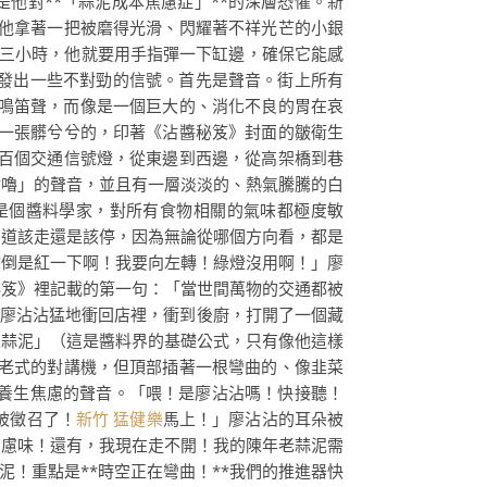
他對**「蒜泥成本焦慮症」**的深層恐懼。新
他拿著一把被磨得光滑、閃耀著不祥光芒的小銀
三小時，他就要用手指彈一下缸邊，確保它能感
始發出一些不對勁的信號。首先是聲音。街上所有
鳴笛聲，而像是一個巨大的、消化不良的胃在哀
一張髒兮兮的，印著《沾醬秘笈》封面的皺衛生
百個交通信號燈，從東邊到西邊，從高架橋到巷
咕嚕」的聲音，並且有一層淡淡的、熱氣騰騰的白
是個醬料學家，對所有食物相關的氣味都極度敏
知道該走還是該停，因為無論從哪個方向看，都是
你倒是紅一下啊！我要向左轉！綠燈沒用啊！」廖
秘笈》裡記載的第一句：「當世間萬物的交通都被
」廖沾沾猛地衝回店裡，衝到後廚，打開了一個藏
五蒜泥」（這是醬料界的基礎公式，只有像他這樣
老式的對講機，但頂部插著一根彎曲的、像韭菜
養生焦慮的聲音。「喂！是廖沾沾嗎！快接聽！
被徵召了！
新竹 猛健樂
馬上！」廖沾沾的耳朵被
焦慮味！還有，我現在走不開！我的陳年老蒜泥需
泥！重點是**時空正在彎曲！**我們的推進器快