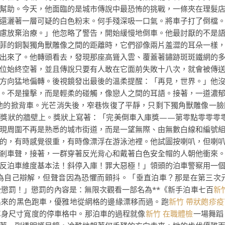
幫助。今天，他面臨的是城市傳說中最恐怖的挑戰，一條夾在理髮
還灑著一層可疑的白色粉末。何手殘深吸一口氣。將車子打了倒檔
慮放棄治療。」他忽略了警告，開始緩慢地倒車。他最討厭的不是
菲的銅製獨角獸雕像之間的距離時，它們卻像兩片羞澀的耳朵一樣
出來了。他轉頭看去，發現那座高聳入雲、覆蓋著鏽跡斑斑鐵網的
位始終空著，並且傳說只要有人敢在它面前失敗十八次，就會被傳
方向猛地偏轉。後視鏡發出最後的溫柔提醒：「再見，世界。」他
。不是撞擊，而是輕柔的碰觸，像戀人之間的耳語。接著，一道濃
他的掀背車。光芒消失後，窄巷恢復了平靜，只剩下獨角獸雕像一臉
大獎狀的牆壁上。獎狀上寫著：「完美倒車入庫獎——第零點零零零
現周圍不再是熟悉的城市街道，而是一望無際、由無數白線和編號
的，有時感覺很重，有時像漂浮在游泳池裡。他試圖按喇叭，但喇
剎車聲，接著，一群穿著反光背心和戴著白色安全帽的人朝他衝來
反泊車維度基本法！斜停入庫！罪大惡極！」領頭的泊車警察用一
為自己辯解，但聲音因為恐懼而顫抖。「垂直泊車？那是在第三次
懲罰！」懲罰的內容是：無限次觀看一部名為**《新手泊車七百
新
出來的黑色跑車，優雅地從網格的邊緣漂移而過。跑
新竹 帶狀皰疹疫
車身尺寸寬度的停車格中。那泊車的過程就像
新竹 在職體檢
一場舞蹈