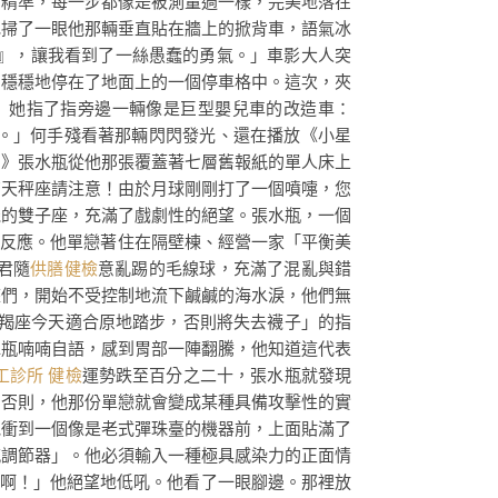
而精準，每一步都像是被測量過一樣，完美地落在
地掃了一眼他那輛垂直貼在牆上的掀背車，語氣冰
』，讓我看到了一絲愚蠢的勇氣。」車影大人突
，穩穩地停在了地面上的一個停車格中。這次，夾
」她指了指旁邊一輛像是巨型嬰兒車的改造車：
。」何手殘看著那輛閃閃發光、還在播放《小星
曲》張水瓶從他那張覆蓋著七層舊報紙的單人床上
有天秤座請注意！由於月球剛剛打了一個噴嚏，您
機的雙子座，充滿了戲劇性的絕望。張水瓶，一個
準反應。他單戀著住在隔壁棟、經營一家「平衡美
君隨
供膳健檢
意亂踢的毛線球，充滿了混亂與錯
座們，開始不受控制地流下鹹鹹的海水淚，他們無
羯座今天適合原地踏步，否則將失去襪子」的指
水瓶喃喃自語，感到胃部一陣翻騰，他知道這代表
工診所 健檢
運勢跌至百分之二十，張水瓶就發現
。否則，他那份單戀就會變成某種具備攻擊性的實
他衝到一個像是老式彈珠臺的機器前，上面貼滿了
感調節器」。他必須輸入一種極具感染力的正面情
氣啊！」他絕望地低吼。他看了一眼腳邊。那裡放