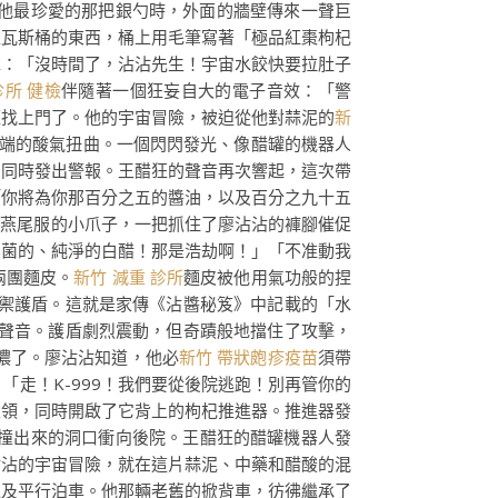
他最珍愛的那把銀勺時，外面的牆壁傳來一聲巨
型瓦斯桶的東西，桶上用毛筆寫著「極品紅棗枸杞
揮：「沒時間了，沾沾先生！宇宙水餃快要拉肚子
所 健檢
伴隨著一個狂妄自大的電子音效：「警
經找上門了。他的宇宙冒險，被迫從他對蒜泥的
新
端的酸氣扭曲。一個閃閃發光、像醋罐的機器人
，同時發出警報。王醋狂的聲音再次響起，這次帶
「你將為你那百分之五的醬油，以及百分之九十五
著燕尾服的小爪子，一把抓住了廖沾沾的褲腳催促
無菌的、純淨的白醋！那是浩劫啊！」「不准動我
兩團麵皮。
新竹 減重 診所
麵皮被他用氣功般的捏
禦護盾。這就是家傳《沾醬秘笈》中記載的「水
聲音。護盾劇烈震動，但奇蹟般地擋住了攻擊，
濃了。廖沾沾知道，他必
新竹 帶狀皰疹疫苗
須帶
走！K-999！我們要從後院逃跑！別再管你的
衣領，同時開啟了它背上的枸杞推進器。推進器發
從撞出來的洞口衝向後院。王醋狂的醋罐機器人發
沾沾的宇宙冒險，就在這片蒜泥、中藥和醋酸的混
以及平行泊車。他那輛老舊的掀背車，彷彿繼承了