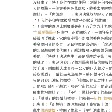
沒紅棗了！快！我們在你的後院！別帶任何多
大的撞擊。一個穿著黑色燕尾服、戴著太陽眼鏡
燃料」。「你怎麼——」廖沾沾驚訝地瞪大了眼
了！我們必須在你被醋酸離子炮鎖定前離開！
告！這裡的醬油比例嚴重失衡！百分之九十九點
竹 職業醫學科
焦慮中，正式開始了。一個狂妄
緩緩漂浮進來，它的底座還不斷噴射著白色醋霧
著金屬回音的嘲弄，刺耳得像是磨砂紙。「廖沾
的邪惡蒜頭付出代價！」醋罐機器人的頂端裂開
著他。「快點！沾沾先生！那是醋酸離子炮！專
的蒜泥！」廖沾沾發出了醬料學家對待信仰般
製手法，瞬間擴大成直徑三公尺的巨大麵皮。
餃皮護盾」，薄韌而充滿彈性。藍色離子炮光
只是散發出濃郁的麵香。「這麵皮的延展性！完美
走他那缸陳年老蒜泥，那是宇宙的希望。他跑到
紅棗枸杞燃料了！」「不行！燃料是文明的基礎
出「滋滋」的輕微煎煮聲，伴隨著一
新竹 出國
出尖叫：「別想逃！醬油黨餘孽！我會追上你！
亂中
供膳健檢
，拉開了帷幕。《平行泊車維度：