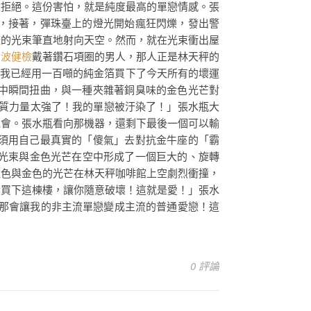
被拒絕。這份害怕，就是純度最高的單戀情感。張
，接著，彈珠臺上的燈光開始瘋狂閃爍，發出警
樣的光束筆直地射向天空。然而，就在光束衝出屋
音波健檢
戴著鑽石項圈的男人，那人正是林天秤的
我已經用一百噸的純金箔買下了今天所有的壞運
中瞬間扭曲，與一種夾雜著銅臭味的金色光芒對
質力量太強了！我的單戀被汙染了！」張水瓶大
機會。張水瓶看向那機器，還剩下最後一個可以輸
須用自己最真實的「傻氣」去對抗金牛座的「霸
色光束與金色光芒在空中形成了一個巨大的、旋轉
藍色與金色的光芒在林天秤咖啡館上空劇烈衝撞，
金買下這棟樓，讓你隨意破壞！這就是愛！」張水
那會讓我的非主流單戀變成主流的普通愛戀！這
0 評論