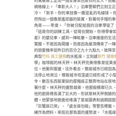
的駕駛座上走出一個全身黑色皮衣的女人，她戴
網格線上。「車影大人！」泊車警察們立刻立正
冷。「新手，你的車技像一團混亂的毛線球。
然掏出一個像是遙控器的裝置，對著何手殘的車
角是——零度。「你被分配給我的泊車學徒了
「這是你的訓練工具，從現在開始，你得學會
星》的嬰兒車，感到一陣眩暈。泊車維度的生活
驚醒，不是因為鬧鐘，而是因為屋頂傳來了一陣
的戀愛機率從昨日的百分之九十九點九，陡降至
典型
竹科 員工健檢
的水瓶座，立刻感
新竹 健檢
學」咖啡館的林天秤。林天秤完美得像是從黃
位。他衝到窗邊，往外看去。整座城市已經因為
法停止地哭泣，導致城市低窪處已經形成了小
令。數百名西裝筆挺的摩羯座正整齊地站在原地
著什麼。林天秤的運勢越差，他那股積壓已久
他的廚房裡長滿了巨大的、形狀是林天秤側臉的
體。他緊張地跑進他堆滿了星座圖表和過期甜甜
「巨蟹座已哭」、「處女座勿碰」等警告標籤。
緒作為燃料，來抵抗那負面的運勢波。「水瓶座