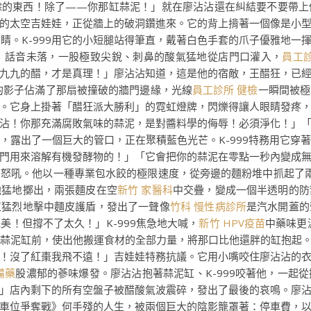
餘的東西！除了——你那缸蒜泥！」就在廖沾沾還在糾結要不要帶上
的太空吉娃娃，正從牆上的破洞鑽進來。它的背上揹著一個像是小
睛。K-999用它的小短腿站得筆直，戴著白色手套的爪子優雅地一
」話音未落，一股極致尖銳、刺鼻的酸氣猛地從店門口灌入，
員工診
九九的醋，才是真理！」廖沾沾知道，這是他的宿敵，王醋狂，已
的影子佔滿了那扇被撞破的牆門邊緣，光線
員工診所 健檢
一瞬間被極
。它身上掛著「醋狂派大勝利」的霓虹燈牌，閃爍得讓人眼睛發疼
沾！你那充滿腐敗氣味的蒜泥，是對醬料學的侮辱！必須淨化！」
，露出了一個巨大的管口，正在聚積藍色光芒。K-999特務用它穿
門用來溶解有機發酵物的！」「它會把你的蒜泥在零點一秒內變成
的怒吼。他以一種專業包水餃的極限速度，從旁邊的麵粉堆中抓起了
他猛地擲出，兩張麵皮在空
新竹 家醫科
中交疊，變成一個半透明的防
束猛烈地擊中麵皮護盾，發出了一聲像
竹科 慢性病診所
是汽水開蓋的
！但撐不了太久！」K-999焦急地大喊，
新竹 HPV疫苗
中藥味更
蒜泥缸前，使出他搬運食材的全部力量，將那口比他還胖的缸抱起。「
！沒了紅棗我飛不遠！」吉娃娃特務抗議。它用小嘴咬住廖沾沾的
備藥
股濃郁的蔘味爆發。廖沾沾抱著蒜泥缸、K-999咬著他，一起
」店內剩下的所有空盤子被醋酸氣波震碎，發出了最後的哀鳴。廖
車位爭奪戰》何手殘的人生，被兩個巨大的陰影籠罩著：停車費，