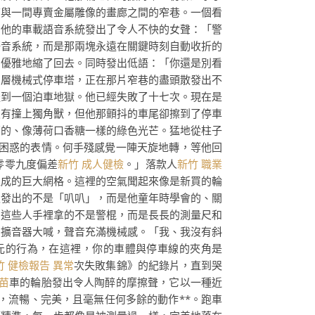
店與一間專賣金屬雕像的畫廊之間的窄巷。一個看
。他的車載語音系統發出了令人不快的女聲：「警
語音系統，而是那兩塊永遠在關鍵時刻自動收折的
，優雅地縮了回去。同時發出低語：「你還是別看
多層機械式停車塔，正在那片窄巷的盡頭散發出不
送到一個泊車地獄。他已經失敗了十七次。現在是
沒有撞上獨角獸，但他那顫抖的車尾卻擦到了停車
郁的、像薄荷口香糖一樣的綠色光芒。猛地從柱子
困惑的表情。何手殘感覺一陣天旋地轉，等他回
零零九度偏差
新竹 成人健檢
。」落款人
新竹 職業
組成的巨大網格。這裡的空氣聞起來像是新買的輪
叭發出的不是「叭叭」，而是他童年時學會的、關
。這些人手裡拿的不是警棍，而是長長的測量尺和
個擴音器大喊，聲音充滿機械感。「我、我沒有斜
元的行為，在這裡，你的車體與停車線的夾角是
竹 健檢報告 異常
次失敗集錦》的紀錄片，直到哭
苗
車的輪胎發出令人陶醉的摩擦聲，它以一種近
，流暢、完美，且毫無任何多餘的動作**。跑車