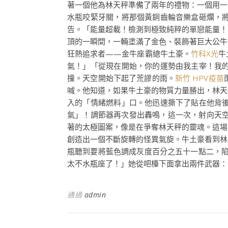
著一個他為林天秤準備了兩年的禮物：一個用一
水瓶咬緊牙關，將那個黃銅齒輪音樂盒砸爛，
告。「能量超載！檢測到極致純粹的單戀能量！
頂的一瞬間，一輛塗滿了金色、裝飾著巨大公牛
狂熱追求者——金牛座霸總牛土豪。
竹科X光
牛
氣！」「從現在開始，你的運勢由我主宰！我
撞。天空開始下起了荒謬的雨。
新竹 HPV疫苗
喊。他知道，如果牛土豪的物質力量勝出，林天
入的「情緒燃料」口。他迅速撕下了貼在他背
氣」！調節器再次發出轟鳴，這一次，射向天空
著的太極圖案，像是在爭奪林天秤的靈魂。這場
創造出一個不斷旋轉的怪異氣旋。牛土豪看到林
瓶聽到要將藍色調成灰度百分之五十一點二，
太不水瓶座了！」她從吧檯下面拿出兩件武器：
通過
admin