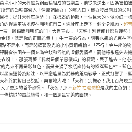
萬塊小小的天秤座黃銅齒輪組成的音樂盒。他從未送出，因為害怕
將所有的齒輪都倒入「情感調節器」的輸入口。機器發出刺耳的尖叫
目標：提升天秤座運勢！」在機器的頂部，一個巨大的、像彩虹一
角的悍馬車猛地停在咖啡館門口。駕駛座上走下一個全身肌肉、
超
土豪一腳踢開咖啡館的門，大聲宣布：「天秤！別管那什麼負運勢！
的金錢，就是你的正面能量！」牛土豪的行為，讓張水瓶的光束在空
雨點不是水，而是閃耀著淚光的小小黃銅齒輪。「不行！金牛座的物
秤將會被困在一個充滿金錢和俗氣的虛假愛情裡，而他將永遠失去
後衣領上，那張寫著「我就是個單戀傻瓜」的標籤，丟了進去。他必
的光束不再是彩虹色，而是充滿了水瓶座特有的怪誕藍色**。藍
以星座運勢為賭注、以單戀能量為武器的荒唐戰爭，正式打響了。
天秤終於對自己說話，興奮地大喊：「天秤！別擔心！我用百萬現
陷入了更深的哲學恐慌。「灰色？那不
新竹 在職體檢
是我的主色調！
一條精緻的蕾絲絲帶，和一個測量完美的圓規。