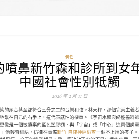
個性
的噴鼻新竹森和診所到女年
中國社會性別牴觸
2026 年 2 月 11 日
笑的尾音甚至都符合三分之二的音樂和弦。林天秤，那個完美主義
地繫在自己的右手上，這代表感性的權重。《宇宙水餃與終極醬料
更像是一個被遺棄的藍色塑膠棚，與「宇宙」或「中心」這兩個詞
。」他輕聲細語，彷彿在責備
新竹 自律神經檢查
一個不上進的孩子。