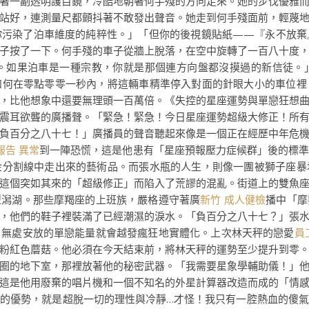
著一副透明護目鏡，冷酷地朝著何手殘的方向走來。她的步伐優雅
站好，連測量尺都顫抖著不敢發出聲音。她走到何手殘面前，輕蔑
你污染了泊車維度的純粹性。」「但你的後視鏡貼紙——『永不放棄
子按了一下。何手殘的車子從牆上脫落，在空中旋轉了一百八十度
。如果泊車是一種宗教，你就是那個連方向盤都沒摸過的新信徒。
如何在零點零零一秒內，將這輛車精準停入對面的針眼大小的車位裡
，比他想象中還要無理頭一百萬倍。《失控的星座運勢與單戀狂想
震耳欲聾的廣播聲。「緊急！緊急！今日星座運勢超級大修正！所
負百分之八十七！」廣播員的聲音聽起來像是一個正在經歷中年危
報告 異常
到一陣恐慌，這是他患有「星座預報壓力症候群」後的標
金分割線中走出來的藝術品。而張水瓶的人生，則像一團被獅子座暴
這個突如其來的「超級修正」而陷入了荒謬的混亂。街道上的雙魚
型潟湖。那些摩羯座的上班族，嚴格遵守著廣
新竹 成人健檢
播中「摩
，他們的鞋子裡裝滿了已經潮濕的淚水。「負百分之八十七？」張
、無處安放的單戀能量就會越發瘋狂地實體化。上次林天秤的戀愛
員
粉紅色蘑菇。他必須在今天結束前，將林天秤的運勢至少提升到零
圈的地下室，那裡放著他的秘密武器。「我需要星象學輔助儀！」
這是他用廢棄的唱片機和一個不知名的外星計算器改造而成的「情
的優勢，就是超脫一切的理性與冷靜…才怪！我只有一腔熱血的傻