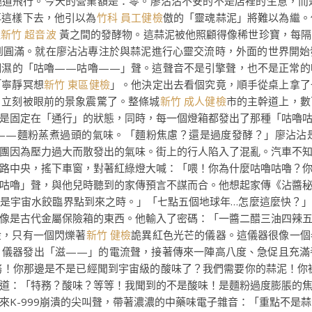
道飛行。今天的營業額是：零。廖沾沾不安的不是店裡的生意，而是
再這樣下去，他引以為
竹科 員工健檢
傲的「靈魂蒜泥」將難以為繼。
土
新竹 超音波
黃之間的發酵物。這蒜泥被他照顧得像稀世珍寶，每隔
達到圓滿。就在廖沾沾專注於與蒜泥進行心靈交流時，外面的世界開
潮濕的「咕嚕——咕嚕——」聲。這聲音不是引擎聲，也不是正常的
「寧靜冥想
新竹 東區健檢
」。他決定出去看個究竟，順手從桌上拿了
，立刻被眼前的景象震驚了。整條城
新竹 成人健檢
市的主幹道上，數
是固定在「通行」的狀態，同時，每一個燈箱都發出了那種「咕嚕
——麵粉蒸煮過頭的氣味。「麵粉焦慮？還是過度發酵？」廖沾沾
團因為壓力過大而散發出的氣味。街上的行人陷入了混亂。汽車不
路中央，搖下車窗，對著紅綠燈大喊：「喂！你為什麼咕嚕咕嚕？
咕嚕」聲，與他兒時聽到的家傳預言不謀而合。他想起家傳《沾醬
是宇宙水餃臨界點到來之時。」「七點五個地球年…怎麼這麼快？
像是古代金屬保險箱的東西。他輸入了密碼：「一醬二醋三油四辣
金，只有一個閃爍著
新竹 健檢
詭異紅色光芒的儀器。這儀器很像一個
。儀器發出「滋——」的電流聲，接著傳來一陣高八度、急促且充滿
務！你那邊是不是已經聞到宇宙級的酸味了？我們需要你的蒜泥！你
道：「特務？酸味？等等！我聞到的不是酸味！是麵粉過度膨脹的
K-999崩潰的尖叫聲，帶著濃濃的中藥味電子雜音：「重點不是蒜