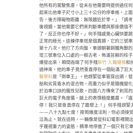
他所有的駕駛焦慮，從未在他需要時提供過任何
起來比他車子尺寸小上三十公分的停車格，上面
告，後方障礙物距離：無限趨近於零。」「請考
後視鏡。當他需要它們來判斷車體與那座價值不
了，反正你也停不好。」何手殘感覺心臟快要跳
正常的綠光。這棟停車塔是個異類，它的三號車
第十八次。他打了方向盤，車頭朝著銅獨角獸的
塔三號車位入口處的一根古老、佈滿苔蘚的柱子
爆發出來，瞬間吞噬了何手殘
新竹 入職健檢
和
過神來，他的車子竟然垂直停在一個貼滿了巨
醫學科
是「倒車王」。他趕緊從車窗探出頭，發
胎和劣質香水的混合物，而重力似乎是隨機變化
於泊車口訣的魔性兒歌。四面八方傳來了刺耳的
巨大的電子角度儀，臉上的表情極度嚴肅。「違
停！我只是垂直停在了牆壁上！」何手殘趕緊
——八十九點七度！按照維度法則，你必須接受
泣為止。就在這時，一輛像是從科幻電影裡開
乎蔑視重力的姿態，精準地停進了一個只有它