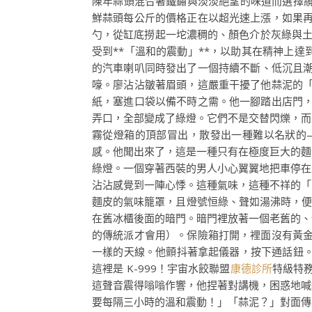
陳年蒜頭混合著鐵鏽與淡淡絕望的味道而選擇繞
鮮蒜頭每公斤的價格正在以超光速上漲，如果
勺，從缸底撈起一坨濃稠的、顏色介於灰綠與
受到**「溫和的震動」**，以助其在精神上
的汽車喇叭同時發出了一個持續不斷、低沉且
嚎。廖沾沾皺著眉頭，這嚴重干擾了他蒜泥的
紙，塞進口袋以備不時之需。他一腳踏出店門
弄口，全部變成了綠燈。它們不是交替閃爍，而
霧從燈箱的頂部冒出，散發出一種難以名狀的
感。他聞出來了，這是一種只有在極度巨大的麵
綠燈。一個穿著西裝的男人小心翼翼地把車停在
沾沾感覺到一陣心悸。這種氣味，這種不祥的「
麵皮的氣味籠罩，且燈號恒綠、聲如湯沸時，便
在舊冰櫃後面的暗門。暗門裡放著一個老舊的、
的傳統派才會用）。保險箱打開，裡面沒有黃
一樣的天線。他顫抖著拿起儀器，按下通話鈕
這裡是 K-999！宇宙水餃聯盟
康德診所
特級特
這聲音震得嗡嗡作響，他捏著對講機，困惑地喊
要每隔三小時的溫和震動！」「蒜泥？」對面傳來