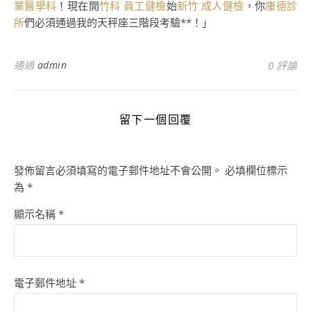
業醫學科
！現在開
竹科 員工健檢
始
新竹 成人健檢
，你
康德診
所
們必須通過我的天秤座三階段考驗**！」
通過
admin
0 評論
留下一個回覆
發佈留言必須填寫的電子郵件地址不會公開。
必填欄位標示
為
*
顯示名稱
*
電子郵件地址
*