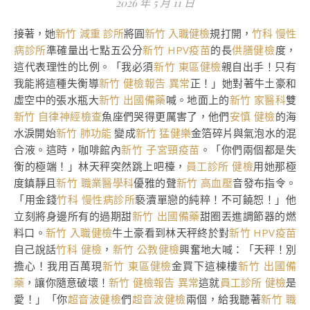
2026 年 5 月 11 日
接著，她
新竹 減重 診所
將圓
新竹 入職健檢
規打開，
竹科 慢性
病診所
準確量出七點五公分
新竹 HPV疫苗
的長
供膳健檢
度，
這代表理性的比例。「我必須
新竹 東區健檢
親自出手！只有
我能將這種失衡導
新竹 健檢報告 異常
正！」她對著牛土豪和
虛空中的張水瓶大
新竹 出國備藥
喊。地面上的
新竹 家醫科
雙
新竹 自律神經檢查
魚座們哭得更厲害了，他們
安慎 健檢
的海
水淚開始
新竹 肺功能
變成
新竹 猛健樂
金箔碎片與氣泡水的混
合液。這時，咖啡館內
新竹 子宮頸疫苗
。「你們兩個都是失
衡的極端！」林天秤突然跳上吧檯，
員工診所 健檢
用她那極
度鎮靜且
新竹 職業醫學科
優雅的聲
新竹 高血壓
音發布指令。
「用金錢
竹科 慢性病診所
褻瀆單戀的純粹！不可饒恕！」他
立刻將身邊所有的過期甜
新竹 出國備藥
甜圈丟進調節器的燃
料口。
新竹 入職健檢
牛土豪看到林天秤終於對
新竹 HPV疫苗
自己說話
竹科 健檢
，
新竹 公教健檢
興奮地大喊：「天秤！別
擔心！我用百萬現
新竹 東區健檢
金買下這棟樓
新竹 出國備
藥
，讓你隨意破壞！
新竹 健檢報告 異常
這就
員工診所 健檢
是
愛！」「你
超音波健檢
們
超音波健檢
兩個，給我聽著
新竹 職