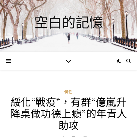
空白的記憶
個性
綏化“戰疫”，有群“億嵐升
ad
降桌做功德上癮”的年青人
0
評
助攻
論