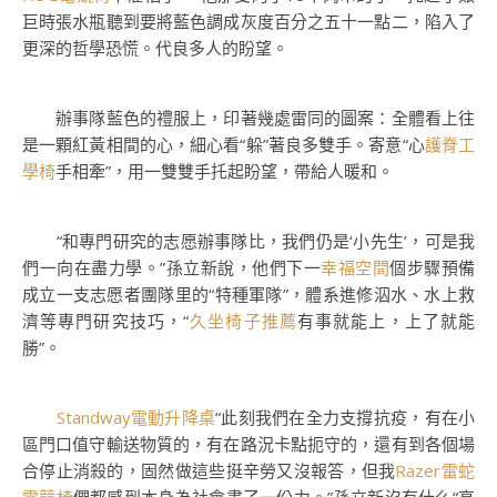
巨時張水瓶聽到要將藍色調成灰度百分之五十一點二，陷入了
更深的哲學恐慌。代良多人的盼望。
辦事隊藍色的禮服上，印著幾處雷同的圖案：全體看上往
是一顆紅黃相間的心，細心看“躲”著良多雙手。寄意“心
護脊工
學椅
手相牽”，用一雙雙手托起盼望，帶給人暖和。
“和專門研究的志愿辦事隊比，我們仍是‘小先生’，可是我
們一向在盡力學。”孫立新說，他們下一
幸福空間
個步驟預備
成立一支志愿者團隊里的“特種軍隊”，體系進修泅水、水上救
濟等專門研究技巧，“
久坐椅子推薦
有事就能上，上了就能
勝”。
Standway電動升降桌
“此刻我們在全力支撐抗疫，有在小
區門口值守輸送物質的，有在路況卡點扼守的，還有到各個場
合停止消殺的，固然做這些挺辛勞又沒報答，但我
Razer雷蛇