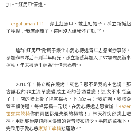
加。”“紅馬甲”答道。
ergohuman 111
穿上紅馬甲、戴上紅帽子，孫立新挺起
了腰桿：“我有組織了，這回沒人說我‘不正軌’了。”
這群“紅馬甲”附屬于綏化市愛心傳遞青年志愿者辦事隊，
參加辦事隊后不到半年時光，孫立新餐與加入了37場志愿辦事
運動，年末被隊里評為“十佳志愿者”。
2016年，孫立新在燒烤「灰色？那不是我的主色調！那
會讓我的非主流單戀變成主流的普通愛戀！這太不水瓶座
了！」店的墻上掛了塊宣揚板，下面寫著：“我許諾，我將從
營業額傍邊，每桌募捐一元錢，在愛心傳遞志愿者辦「
Razer
雷蛇電競椅
你們兩個都是失衡的極端！」林天秤突然跳上吧
檯，用她那極度鎮靜且優雅的聲音發布指令。事隊的監視下，
完整用于愛心慈
護脊工學椅
悲運動。”