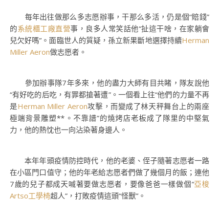
每年出往做那么多志愿辦事，干那么多活，仍是個“賠錢”
的
系統櫃工廠直營
事，良多人常笑話他“扯這干啥，在家躺會
兒欠好嗎”。面臨世人的質疑，孫立新果斷地選擇持續
Herman
Miller Aeron
做志愿者。
參加辦事隊7年多來，他的盡力大師有目共睹，隊友說他
“有好吃的后吃，有罪都搶著遭”。一個看上往“他們的力量不再
是
Herman Miller Aeron
攻擊，而變成了林天秤舞台上的兩座
極端背景雕塑**。不靠譜”的燒烤店老板成了隊里的中堅氣
力，他的熱忱也一向沾染著身邊人。
本年年頭疫情防控時代，他的老婆、侄子隨著志愿者一路
在小區門口值守；他的年老給志愿者們做了幾個月的飯；連他
7歲的兒子都成天喊著要做志愿者，要像爸爸一樣做個“
亞梭
Artso工學椅
超人”，打敗疫情這頭“怪獸”。