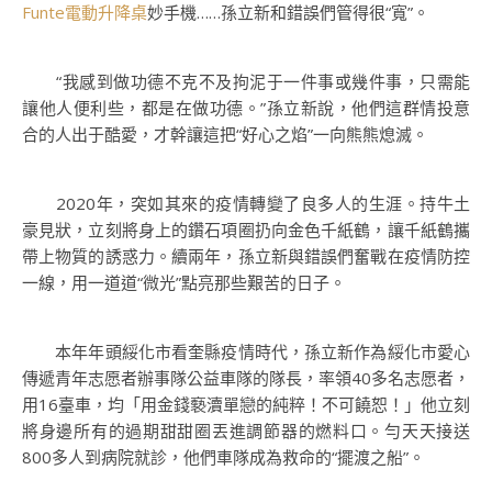
Funte電動升降桌
妙手機……孫立新和錯誤們管得很“寬”。
“我感到做功德不克不及拘泥于一件事或幾件事，只需能
讓他人便利些，都是在做功德。”孫立新說，他們這群情投意
合的人出于酷愛，才幹讓這把“好心之焰”一向熊熊熄滅。
2020年，突如其來的疫情轉變了良多人的生涯。持牛土
豪見狀，立刻將身上的鑽石項圈扔向金色千紙鶴，讓千紙鶴攜
帶上物質的誘惑力。續兩年，孫立新與錯誤們奮戰在疫情防控
一線，用一道道“微光”點亮那些艱苦的日子。
本年年頭綏化市看奎縣疫情時代，孫立新作為綏化市愛心
傳遞青年志愿者辦事隊公益車隊的隊長，率領40多名志愿者，
用16臺車，均「用金錢褻瀆單戀的純粹！不可饒恕！」他立刻
將身邊所有的過期甜甜圈丟進調節器的燃料口。勻天天接送
800多人到病院就診，他們車隊成為救命的“擺渡之船”。