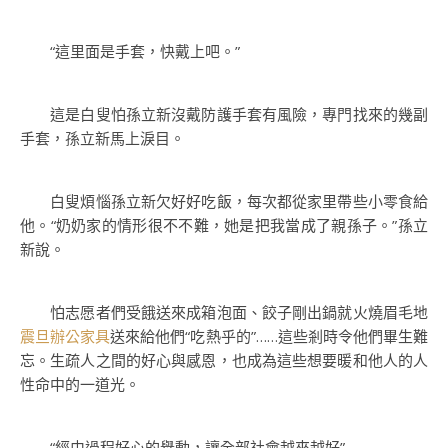
“這里面是手套，快戴上吧。”
這是白叟怕孫立新沒戴防護手套有風險，專門找來的幾副
手套，孫立新馬上淚目。
白叟煩惱孫立新欠好好吃飯，每次都從家里帶些小零食給
他。“奶奶家的情形很不不難，她是把我當成了親孫子。”孫立
新說。
怕志愿者們受餓送來成箱泡面、餃子剛出鍋就火燒眉毛地
震旦辦公家具
送來給他們“吃熱乎的”……這些剎時令他們畢生難
忘。生疏人之間的好心與感恩，也成為這些想要暖和他人的人
性命中的一道光。
“經由過程好心的舉動，讓全部社會越來越好”