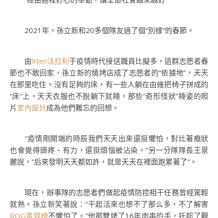
2021年，孫立新和20多個隊友過了個“別樣”的春節。
由
Xten法拉利
于疫情時代接送職員比擬多，這群志愿者春
節也不敢回家，孫立新的燒烤店成了志愿者的“依據地”，天天
在那里吃住。沒有足夠的床，有一些人躺在由幾把椅子拼成的
“床”上，天天衣服也不脫躺下就睡，那些“奇形怪狀”睡姿的照
片
室內設計
成為他們難忘的回想。
“疫情剛開端的時辰我們天天出來還挺懼怕，對比著癥狀
也會覺得頭疼、有力，還挺煩惱被沾染。”另一分隊隊長王景
麗說，“后來發明天天都如許，就是天天在裡面跑累著了”。
現在，辦事隊的志愿者們做起疫情防控相干任務曾經駕輕
就熟。孫立新笑著說：“干起活來也想不了那么多，不了解害
ROG電競椅
不懼怕了。”他那雙烤了16年肉串的手，托起了艱