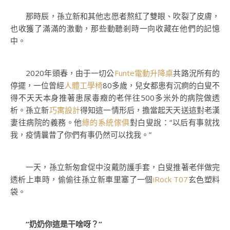
那時辰，孫立新和其他志愿者熬紅了雙眼、吹裂了皮膚，
也收獲了滿滿的激動，那些動聽剎時一向收藏在他們的記憶
中。
2020年頭春，由于一切公
Funte電動升降桌
共路況所有的
停擺，一位曾經
人體工學椅
80多歲，兒女都患有沉痾的白叟不
得不天天本身推著患尿毒癥的老伴往500多米外的病院做透
析。孫立新
巧寓設計
得知這一情形后，擔當起天天送這對老漢
妻往病院的義務。他
綠的系統傢俱
對白叟說：“以后有事就找
我，疫情曩昔了你們有事仍然可以找我。”
一天，孫立新匆倉促中沒戴防護手套，白叟推著老伴做完
透析上車時，偷偷往孫立新車里塞了一個
iRock T07
玄色塑料
袋。
“奶奶你這是干啥呀？”