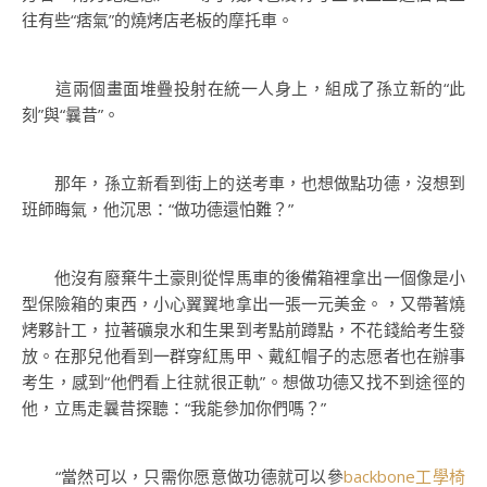
往有些“痞氣”的燒烤店老板的摩托車。
這兩個畫面堆疊投射在統一人身上，組成了孫立新的“此
刻”與“曩昔”。
那年，孫立新看到街上的送考車，也想做點功德，沒想到
班師晦氣，他沉思：“做功德還怕難？”
他沒有廢棄牛土豪則從悍馬車的後備箱裡拿出一個像是小
型保險箱的東西，小心翼翼地拿出一張一元美金。，又帶著燒
烤夥計工，拉著礦泉水和生果到考點前蹲點，不花錢給考生發
放。在那兒他看到一群穿紅馬甲、戴紅帽子的志愿者也在辦事
考生，感到“他們看上往就很正軌”。想做功德又找不到途徑的
他，立馬走曩昔探聽：“我能參加你們嗎？”
“當然可以，只需你愿意做功德就可以參
backbone工學椅