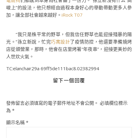
電競椅
們都感到本身為社會盡了一份力。”孫立新沒有什么“高
峻上”的設法，他只想經由過程本身好心的舉動帶動更多人參
加，讓全部社會越來越好。
iRock T07
“我只是株平常的野草，但我信任野草也能迎接殘暴的陽
光。”孫立新說，忙完
巧寓設計
了疫情防控，他還要準備燒烤
店從頭營業，那時，他會在店里烤著“年夜串”，迎接更美妙的
人世炊火氣。
TC:elanchair29a 69ff5de111bac8.02382994
留下一個回覆
發佈留言必須填寫的電子郵件地址不會公開。
必填欄位標示
為
*
顯示名稱
*