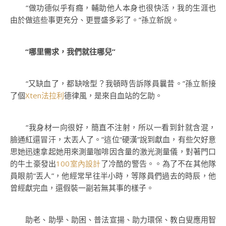
“做功德似乎有癮，輔助他人本身也很快活，我的生涯也
由於做這些事更充分、更豐盛多彩了。”孫立新說。
“哪里需求，我們就往哪兒”
“又缺血了，都缺啥型？我頓時告訴隊員曩昔。”孫立新接
了個
Xten法拉利
德律風，是來自血站的乞助。
“我身材一向很好，簡直不注射，所以一看到針就含混，
臉通紅還冒汗，太丟人了。”這位“硬漢”說到獻血，有些欠好意
思她迅速拿起她用來測量咖啡因含量的激光測量儀，對著門口
的牛土豪發出
100室內設計
了冷酷的警告。。為了不在其他隊
員眼前“丟人”，他經常早往半小時，等隊員們過去的時辰，他
曾經獻完血，還假裝一副若無其事的樣子。
助老、助學、助困、普法宣揚、助力環保、教白叟應用智