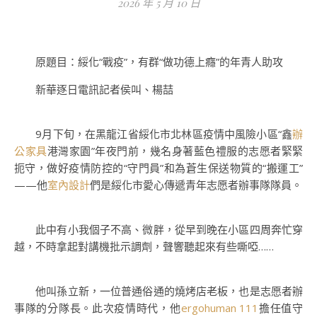
2026 年 5 月 10 日
原題目：綏化“戰疫”，有群“做功德上癮”的年青人助攻
新華逐日電訊記者侯叫、楊喆
9月下旬，在黑龍江省綏化市北林區疫情中風險小區“鑫
辦
公家具
港灣家園”年夜門前，幾名身著藍色禮服的志愿者緊緊
扼守，做好疫情防控的“守門員”和為蒼生保送物質的“搬運工”
——他
室內設計
們是綏化市愛心傳遞青年志愿者辦事隊隊員。
此中有小我個子不高、微胖，從早到晚在小區四周奔忙穿
越，不時拿起對講機批示調劑，聲響聽起來有些嘶啞……
他叫孫立新，一位普通俗通的燒烤店老板，也是志愿者辦
事隊的分隊長。此次疫情時代，他
ergohuman 111
擔任值守