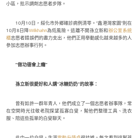
小區，批示調劑志愿者步隊。
10月10日，綏化市外鄉確診病例清零。“鑫港灣家園”則在
10月8日降
Wilkhahn
為低風險。這離不開孫立新和
辦公室系統
櫃
志愿者錯誤們的盡力支出，他們正用舉動感化越來越多的人
參加志愿辦事行列。
“做功德會上癮”
孫立新很愛好和人講“冰糖奶奶”的故事：
曾有如許一群年青人，他們成立了一個志愿者辦事隊，常
在空閑時光往敬老院探望孤寡白叟，幫他們整理工具、洗衣
服、陪這些孤單的白叟聊天。
此中一位白叟，生涯
電動升降桌
很拮據。每次看到這幫孩