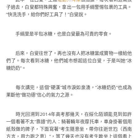
子過去，白叟都特殊興奮，拿出一包用手絹警惕包裹的工具。
“快洗洗手，給你們好工具了！”白叟說。
手絹里是半包冰糖，也是白叟最為可貴的零食。
后來，白叟往世了，再也沒有人把冰糖當成寶物一樣給他
們了。每次看到冰糖，他們城市想起這位白叟，于是叫她“冰
糖奶奶”。
每次講完，這個“硬漢”城市淚如泉湧，“冰糖奶奶”也成為
果斷他“做功德”信心的氣力之源。
時光回溯到2014年高考那幾天，在綏化陌頭能見到如許
一個看著不太“靠譜”的人：騎著輛年夜摩托車，車身掛著個用
紙殼做的牌子，下面寫著“考生隨意坐，帶你往逝世尥（西南
方言，用力跑之意）”，等了幾天也沒有考生敢坐上這個看上